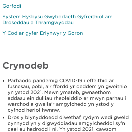
Gorfodi
System Hysbysu Gwybodaeth Gyfreithiol am
Droseddau a Thramgwyddau
Y Cod ar gyfer Erlynwyr y Goron
Crynodeb
Parhaodd pandemig COVID-19 i effeithio ar
fusnesau, pobl, a’r ffordd yr oeddem yn gweithio
yn ystod 2021. Mewn ymateb, gwnaethom
addasu ein dulliau rheoleiddio er mwyn parhau i
warchod a gwella'r amgylchedd yn ystod y
cyfnod heriol hwnnw.
Dros y blynyddoedd diwethaf, rydym wedi gweld
cynnydd yn y digwyddiadau amgylcheddol sy’n
cael eu hadrodd i ni. Yn ystod 2021, cawsom