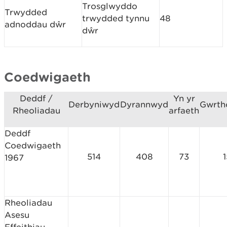
Trosglwyddo
Trwydded
trwydded tynnu
48
adnoddau dŵr
dŵr
Coedwigaeth
Deddf /
Yn yr
Derbyniwyd
Dyrannwyd
Gwrth
Rheoliadau
arfaeth
Deddf
Coedwigaeth
514
408
73
1
1967
Rheoliadau
Asesu