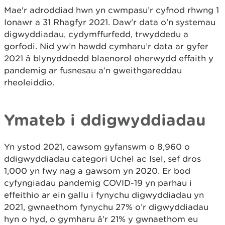
Mae'r adroddiad hwn yn cwmpasu’r cyfnod rhwng 1
Ionawr a 31 Rhagfyr 2021. Daw'r data o'n systemau
digwyddiadau, cydymffurfedd, trwyddedu a
gorfodi. Nid yw’n hawdd cymharu’r data ar gyfer
2021 â blynyddoedd blaenorol oherwydd effaith y
pandemig ar fusnesau a’n gweithgareddau
rheoleiddio.
Ymateb i ddigwyddiadau
Yn ystod 2021, cawsom gyfanswm o 8,960 o
ddigwyddiadau categori Uchel ac Isel, sef dros
1,000 yn fwy nag a gawsom yn 2020. Er bod
cyfyngiadau pandemig COVID-19 yn parhau i
effeithio ar ein gallu i fynychu digwyddiadau yn
2021, gwnaethom fynychu 27% o’r digwyddiadau
hyn o hyd, o gymharu â’r 21% y gwnaethom eu