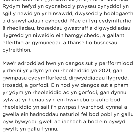
Rydym hefyd yn cydnabod y pwysau cynyddol yn
sgil y newid yn yr hinsawdd, dwysedd y boblogaeth
a disgwyliadau’r cyhoedd. Mae diffyg cydymffurfio
â rheoliadau, troseddau gwastraff a digwyddiadau
llygredd yn niweidio ein hamgylchedd, a gallant
effeithio ar gymunedau a thanseilio busnesau
cyfreithlon.
Mae’r adroddiad hwn yn dangos sut y perfformiodd
y rheini yr ydym yn eu rheoleiddio yn 2021, gan
gwmpasu cydymffurfedd, digwyddiadau llygredd,
trosedd, a gorfodi. Ein nod yw dangos sut a pham
yr ydym yn rheoleiddio ac yn gorfodi, gan dynnu
sylw at yr heriau sy’n ein hwynebu o gofio bod
rheoleiddio yn sail i’n pwrpas i warchod, cynnal a
gwella ein hadnoddau naturiol fel bod pobl yn gallu
byw bywydau gwell ac iachach a bod ein bywyd
gwyllt yn gallu ffynnu.