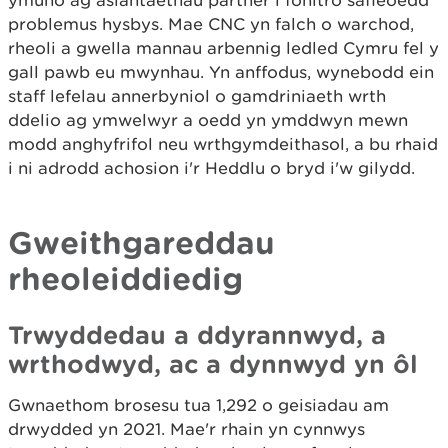
ymuno ag asiantaethau partner i fonitro safleoedd
problemus hysbys. Mae CNC yn falch o warchod,
rheoli a gwella mannau arbennig ledled Cymru fel y
gall pawb eu mwynhau. Yn anffodus, wynebodd ein
staff lefelau annerbyniol o gamdriniaeth wrth
ddelio ag ymwelwyr a oedd yn ymddwyn mewn
modd anghyfrifol neu wrthgymdeithasol, a bu rhaid
i ni adrodd achosion i'r Heddlu o bryd i'w gilydd.
Gweithgareddau
rheoleiddiedig
Trwyddedau a ddyrannwyd, a
wrthodwyd, ac a dynnwyd yn ôl
Gwnaethom brosesu tua 1,292 o geisiadau am
drwydded yn 2021. Mae'r rhain yn cynnwys