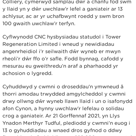
Colliery, cymerwyd samplau dŵr a chanfu fod swm
y llaid yn y dŵr uwchlaw’r lefel a ganiateir ar 13
achlysur, ac ar yr uchafbwynt roedd y swm bron
100 gwaith uwchlaw’r terfyn.
Cyflwynodd CNC hysbysiadau statudol i Tower
Regeneration Limited i wneud y newidiadau
angenrheidiol i’r seilwaith dŵr wyneb er mwyn
rheoli’r dŵr ffo o’r safle. Fodd bynnag, cafodd y
mesurau eu gweithredu’n araf a pharhaodd yr
achosion o lygredd.
Cyhuddwyd y cwmni o droseddau'n ymwneud â
thorri amodau trwydded amgylcheddol y cwmni
drwy ollwng dŵr wyneb llawn llaid i un o isafonydd
afon Cynon, a hynny uwchlaw'r lefelau o solidau
crog a ganiateir. Ar 21 Gorffennaf 2021, yn Llys
Ynadon Merthyr Tudful, plediodd y cwmni’n euog i
13 o gyhuddiadau a wnaed dros gyfnod o ddwy