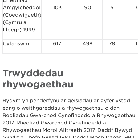
Effeithiau
Amgylcheddol
103
90
5
(Coedwigaeth)
(Cymru a
Lloegr) 1999
Cyfanswm
617
498
78
1
Trwyddedau
rhywogaethau
Rydym yn penderfynu ar geisiadau ar gyfer ystod
eang o weithgareddau a rhywogaethau o dan
Reoliadau Gwarchod Cynefinoedd a Rhywogaethau
2017, Rheoliad Gwarchod Cynefinoedd a
Rhywogaethau Morol Alltraeth 2017, Deddf Bywyd
Gwyllt a Chefn Gwlad 1981, Deddf Moch Daear 1992,