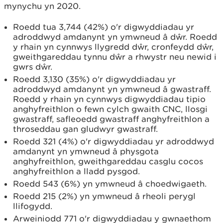
mynychu yn 2020.
Roedd tua 3,744 (42%) o'r digwyddiadau yr
adroddwyd amdanynt yn ymwneud â dŵr. Roedd
y rhain yn cynnwys llygredd dŵr, cronfeydd dŵr,
gweithgareddau tynnu dŵr a rhwystr neu newid i
gwrs dŵr.
Roedd 3,130 (35%) o'r digwyddiadau yr
adroddwyd amdanynt yn ymwneud â gwastraff.
Roedd y rhain yn cynnwys digwyddiadau tipio
anghyfreithlon o fewn cylch gwaith CNC, llosgi
gwastraff, safleoedd gwastraff anghyfreithlon a
throseddau gan gludwyr gwastraff.
Roedd 321 (4%) o'r digwyddiadau yr adroddwyd
amdanynt yn ymwneud â physgota
anghyfreithlon, gweithgareddau casglu cocos
anghyfreithlon a lladd pysgod.
Roedd 543 (6%) yn ymwneud â choedwigaeth.
Roedd 215 (2%) yn ymwneud â rheoli perygl
llifogydd.
Arweiniodd 771 o'r digwyddiadau y gwnaethom