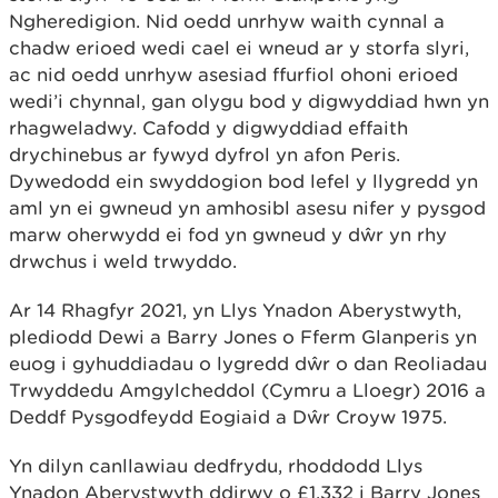
Ngheredigion. Nid oedd unrhyw waith cynnal a
chadw erioed wedi cael ei wneud ar y storfa slyri,
ac nid oedd unrhyw asesiad ffurfiol ohoni erioed
wedi’i chynnal, gan olygu bod y digwyddiad hwn yn
rhagweladwy. Cafodd y digwyddiad effaith
drychinebus ar fywyd dyfrol yn afon Peris.
Dywedodd ein swyddogion bod lefel y llygredd yn
aml yn ei gwneud yn amhosibl asesu nifer y pysgod
marw oherwydd ei fod yn gwneud y dŵr yn rhy
drwchus i weld trwyddo.
Ar 14 Rhagfyr 2021, yn Llys Ynadon Aberystwyth,
plediodd Dewi a Barry Jones o Fferm Glanperis yn
euog i gyhuddiadau o lygredd dŵr o dan Reoliadau
Trwyddedu Amgylcheddol (Cymru a Lloegr) 2016 a
Deddf Pysgodfeydd Eogiaid a Dŵr Croyw 1975.
Yn dilyn canllawiau dedfrydu, rhoddodd Llys
Ynadon Aberystwyth ddirwy o £1,332 i Barry Jones