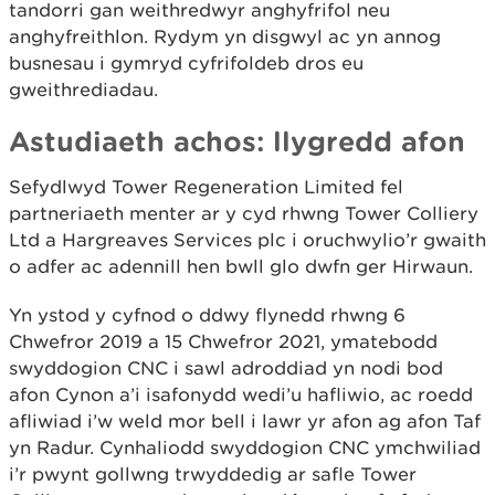
tandorri gan weithredwyr anghyfrifol neu
anghyfreithlon. Rydym yn disgwyl ac yn annog
busnesau i gymryd cyfrifoldeb dros eu
gweithrediadau.
Astudiaeth achos: llygredd afon
Sefydlwyd Tower Regeneration Limited fel
partneriaeth menter ar y cyd rhwng Tower Colliery
Ltd a Hargreaves Services plc i oruchwylio’r gwaith
o adfer ac adennill hen bwll glo dwfn ger Hirwaun.
Yn ystod y cyfnod o ddwy flynedd rhwng 6
Chwefror 2019 a 15 Chwefror 2021, ymatebodd
swyddogion CNC i sawl adroddiad yn nodi bod
afon Cynon a’i isafonydd wedi’u hafliwio, ac roedd
afliwiad i’w weld mor bell i lawr yr afon ag afon Taf
yn Radur. Cynhaliodd swyddogion CNC ymchwiliad
i’r pwynt gollwng trwyddedig ar safle Tower