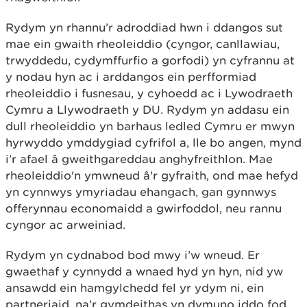
Rydym yn rhannu’r adroddiad hwn i ddangos sut
mae ein gwaith rheoleiddio (cyngor, canllawiau,
trwyddedu, cydymffurfio a gorfodi) yn cyfrannu at
y nodau hyn ac i arddangos ein perfformiad
rheoleiddio i fusnesau, y cyhoedd ac i Lywodraeth
Cymru a Llywodraeth y DU. Rydym yn addasu ein
dull rheoleiddio yn barhaus ledled Cymru er mwyn
hyrwyddo ymddygiad cyfrifol a, lle bo angen, mynd
i’r afael â gweithgareddau anghyfreithlon. Mae
rheoleiddio'n ymwneud â'r gyfraith, ond mae hefyd
yn cynnwys ymyriadau ehangach, gan gynnwys
offerynnau economaidd a gwirfoddol, neu rannu
cyngor ac arweiniad.
Rydym yn cydnabod bod mwy i’w wneud. Er
gwaethaf y cynnydd a wnaed hyd yn hyn, nid yw
ansawdd ein hamgylchedd fel yr ydym ni, ein
partneriaid, na’r gymdeithas yn dymuno iddo fod.