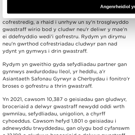
busnesau cyfreithlon.
Angenrheidiol y
Rydym yn cadw cofrestr gyhoeddus o gludwyr
cofrestredig, a rhaid i unrhyw un sy'n trosglwyddo
gwastraff wirio bod y cludwr neu'r deliwr y mae’n
ei ddefnyddio wedi'i gofrestru. Rydym yn dirymu
neu'n gwrthod cofrestriadau cludwyr pan nad
ydynt yn gymwys i drin gwastraff.
Rydym yn gweithio gyda sefydliadau partner gan
gynnwys awdurdodau lleol, yr heddlu, a'r
Asiantaeth Safonau Gyrwyr a Cherbydau i fonitro'r
broses o gofrestru a thrin gwastraff.
Yn 2021, cawsom 10,387 o geisiadau gan gludwyr,
broceriaid a delwyr gwastraff newydd oddi wrth
gwmnïau, sefydliadau, unigolion, a chyrff
cyhoeddus. Cawsom hefyd 1,801 o geisiadau i
adnewyddu trwyddedau, gan olygu bod cyfanswm