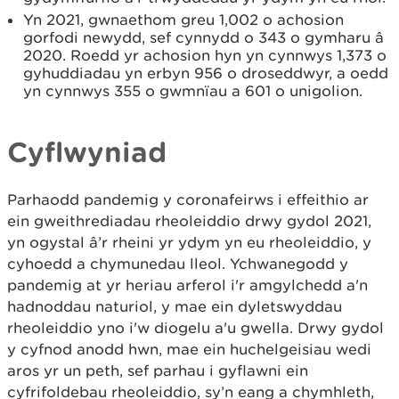
Yn 2021, gwnaethom greu 1,002 o achosion
gorfodi newydd, sef cynnydd o 343 o gymharu â
2020. Roedd yr achosion hyn yn cynnwys 1,373 o
gyhuddiadau yn erbyn 956 o droseddwyr, a oedd
yn cynnwys 355 o gwmnïau a 601 o unigolion.
Cyflwyniad
Parhaodd pandemig y coronafeirws i effeithio ar
ein gweithrediadau rheoleiddio drwy gydol 2021,
yn ogystal â’r rheini yr ydym yn eu rheoleiddio, y
cyhoedd a chymunedau lleol. Ychwanegodd y
pandemig at yr heriau arferol i'r amgylchedd a'n
hadnoddau naturiol, y mae ein dyletswyddau
rheoleiddio yno i'w diogelu a'u gwella. Drwy gydol
y cyfnod anodd hwn, mae ein huchelgeisiau wedi
aros yr un peth, sef parhau i gyflawni ein
cyfrifoldebau rheoleiddio, sy’n eang a chymhleth,