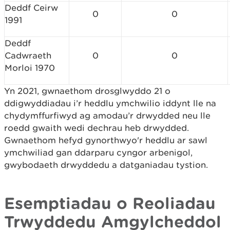
Deddf Ceirw
0
0
1991
Deddf
Cadwraeth
0
0
Morloi 1970
Yn 2021, gwnaethom drosglwyddo 21 o
ddigwyddiadau i’r heddlu ymchwilio iddynt lle na
chydymffurfiwyd ag amodau’r drwydded neu lle
roedd gwaith wedi dechrau heb drwydded.
Gwnaethom hefyd gynorthwyo'r heddlu ar sawl
ymchwiliad gan ddarparu cyngor arbenigol,
gwybodaeth drwyddedu a datganiadau tystion.
Esemptiadau o Reoliadau
Trwyddedu Amgylcheddol