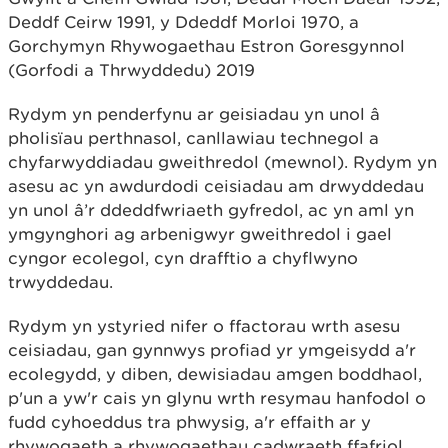
Deddf Ceirw 1991, y Ddeddf Morloi 1970, a
Gorchymyn Rhywogaethau Estron Goresgynnol
(Gorfodi a Thrwyddedu) 2019
Rydym yn penderfynu ar geisiadau yn unol â
pholisïau perthnasol, canllawiau technegol a
chyfarwyddiadau gweithredol (mewnol). Rydym yn
asesu ac yn awdurdodi ceisiadau am drwyddedau
yn unol â’r ddeddfwriaeth gyfredol, ac yn aml yn
ymgynghori ag arbenigwyr gweithredol i gael
cyngor ecolegol, cyn drafftio a chyflwyno
trwyddedau.
Rydym yn ystyried nifer o ffactorau wrth asesu
ceisiadau, gan gynnwys profiad yr ymgeisydd a'r
ecolegydd, y diben, dewisiadau amgen boddhaol,
p'un a yw'r cais yn glynu wrth resymau hanfodol o
fudd cyhoeddus tra phwysig, a'r effaith ar y
rhywogaeth a rhywogaethau cadwraeth ffafriol.