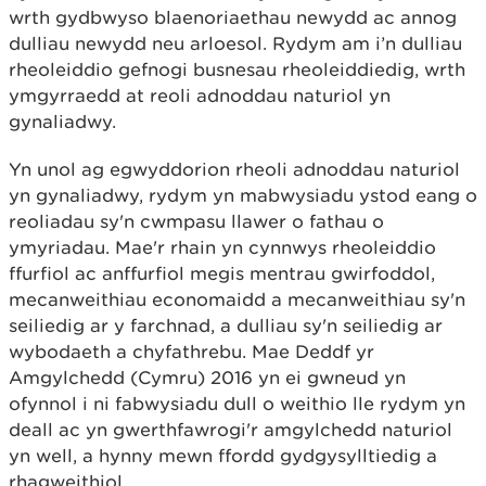
wrth gydbwyso blaenoriaethau newydd ac annog
dulliau newydd neu arloesol. Rydym am i’n dulliau
rheoleiddio gefnogi busnesau rheoleiddiedig, wrth
ymgyrraedd at reoli adnoddau naturiol yn
gynaliadwy.
Yn unol ag egwyddorion rheoli adnoddau naturiol
yn gynaliadwy, rydym yn mabwysiadu ystod eang o
reoliadau sy'n cwmpasu llawer o fathau o
ymyriadau. Mae'r rhain yn cynnwys rheoleiddio
ffurfiol ac anffurfiol megis mentrau gwirfoddol,
mecanweithiau economaidd a mecanweithiau sy'n
seiliedig ar y farchnad, a dulliau sy'n seiliedig ar
wybodaeth a chyfathrebu. Mae Deddf yr
Amgylchedd (Cymru) 2016 yn ei gwneud yn
ofynnol i ni fabwysiadu dull o weithio lle rydym yn
deall ac yn gwerthfawrogi'r amgylchedd naturiol
yn well, a hynny mewn ffordd gydgysylltiedig a
rhagweithiol.