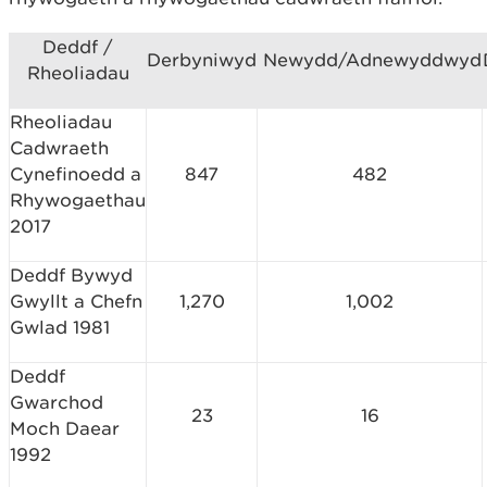
Deddf /
Derbyniwyd
Newydd/Adnewyddwyd
Rheoliadau
Rheoliadau
Cadwraeth
Cynefinoedd a
847
482
Rhywogaethau
2017
Deddf Bywyd
Gwyllt a Chefn
1,270
1,002
Gwlad 1981
Deddf
Gwarchod
23
16
Moch Daear
1992