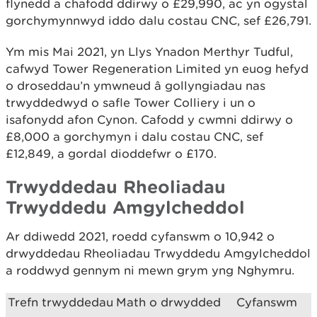
flynedd a chafodd ddirwy o £29,990, ac yn ogystal
gorchymynnwyd iddo dalu costau CNC, sef £26,791.
Ym mis Mai 2021, yn Llys Ynadon Merthyr Tudful,
cafwyd Tower Regeneration Limited yn euog hefyd
o droseddau’n ymwneud â gollyngiadau nas
trwyddedwyd o safle Tower Colliery i un o
isafonydd afon Cynon. Cafodd y cwmni ddirwy o
£8,000 a gorchymyn i dalu costau CNC, sef
£12,849, a gordal dioddefwr o £170.
Trwyddedau Rheoliadau
Trwyddedu Amgylcheddol
Ar ddiwedd 2021, roedd cyfanswm o 10,942 o
drwyddedau Rheoliadau Trwyddedu Amgylcheddol
a roddwyd gennym ni mewn grym yng Nghymru.
Trefn trwyddedau
Math o drwydded
Cyfanswm