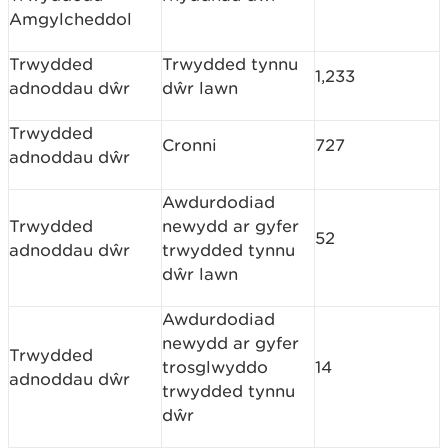
Amgylcheddol
Trwydded
Trwydded tynnu
1,233
adnoddau dŵr
dŵr lawn
Trwydded
Cronni
727
adnoddau dŵr
Awdurdodiad
Trwydded
newydd ar gyfer
52
adnoddau dŵr
trwydded tynnu
dŵr lawn
Awdurdodiad
newydd ar gyfer
Trwydded
trosglwyddo
14
adnoddau dŵr
trwydded tynnu
dŵr