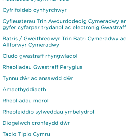
Cyfrifoldeb cynhyrchwyr
Cyfleusterau Trin Awdurdodedig Cymeradwy ar
gyfer cyfarpar trydanol ac electronig Gwastraff
Batris / Gweithredwyr Trin Batri Cymeradwy ac
Allforwyr Cymeradwy
Cludo gwastraff rhyngwladol
Rheoliadau Gwastraff Peryglus
Tynnu dŵr ac ansawdd dŵr
Amaethyddiaeth
Rheoliadau morol
Rheoleiddio sylweddau ymbelydrol
Diogelwch cronfeydd dŵr
Taclo Tipio Cymru