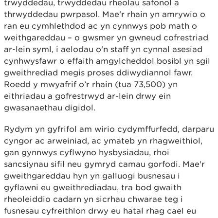
trwyddedau, trwyddedau rheolau safonol a
thrwyddedau pwrpasol. Mae'r rhain yn amrywio o
ran eu cymhlethdod ac yn cynnwys pob math o
weithgareddau – o gwsmer yn gwneud cofrestriad
ar-lein syml, i aelodau o'n staff yn cynnal asesiad
cynhwysfawr o effaith amgylcheddol bosibl yn sgil
gweithrediad megis proses ddiwydiannol fawr.
Roedd y mwyafrif o’r rhain (tua 73,500) yn
eithriadau a gofrestrwyd ar-lein drwy ein
gwasanaethau digidol.
Rydym yn gyfrifol am wirio cydymffurfedd, darparu
cyngor ac arweiniad, ac ymateb yn rhagweithiol,
gan gynnwys cyflwyno hysbysiadau, rhoi
sancsiynau sifil neu gymryd camau gorfodi. Mae'r
gweithgareddau hyn yn galluogi busnesau i
gyflawni eu gweithrediadau, tra bod gwaith
rheoleiddio cadarn yn sicrhau chwarae teg i
fusnesau cyfreithlon drwy eu hatal rhag cael eu