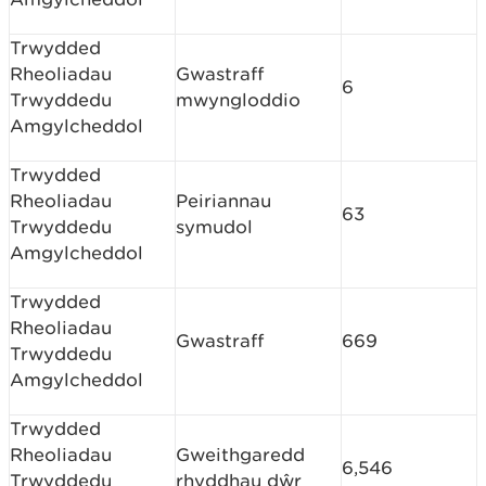
Trwydded
Rheoliadau
Gwastraff
6
Trwyddedu
mwyngloddio
Amgylcheddol
Trwydded
Rheoliadau
Peiriannau
63
Trwyddedu
symudol
Amgylcheddol
Trwydded
Rheoliadau
Gwastraff
669
Trwyddedu
Amgylcheddol
Trwydded
Rheoliadau
Gweithgaredd
6,546
Trwyddedu
rhyddhau dŵr