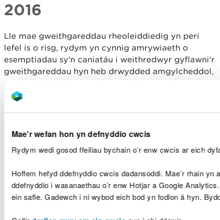
2016
Lle mae gweithgareddau rheoleiddiedig yn peri
lefel is o risg, rydym yn cynnig amrywiaeth o
esemptiadau sy'n caniatáu i weithredwyr gyflawni'r
gweithgareddau hyn heb drwydded amgylcheddol,
cyn belled â bod amodau penodol yn cael eu
bodloni. Fel arfer, bydd esemptiadau'n rhoi
cyfyngiadau ar y raddfa neu'r fath o weithgaredd
sy'n gallu digwydd.
Mae'r wefan hon yn defnyddio cwcis
Ar ddiwedd 2021, roedd mwy na 41,197 o
Rydym wedi gosod ffeiliau bychain o’r enw cwcis ar eich dyfa
esemptiadau gwastraff wedi'u cofrestru yng
Nghymru mewn 11,146 o leoliadau.
Hoffem hefyd ddefnyddio cwcis dadansoddi. Mae’r rhain yn an
ddefnyddio i wasanaethau o’r enw Hotjar a Google Analytics
Cludwyr gwastraff,
ein safle. Gadewch i ni wybod eich bod yn fodlon â hyn. By
broceriaid a delwyr