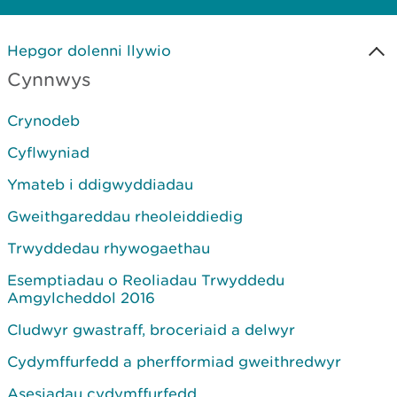
Hepgor dolenni llywio
Cynnwys
Crynodeb
Cyflwyniad
Ymateb i ddigwyddiadau
Gweithgareddau rheoleiddiedig
Trwyddedau rhywogaethau
Esemptiadau o Reoliadau Trwyddedu
Amgylcheddol 2016
Cludwyr gwastraff, broceriaid a delwyr
Cydymffurfedd a pherfformiad gweithredwyr
Asesiadau cydymffurfedd