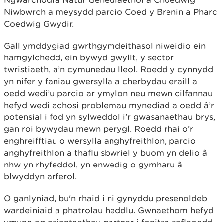
Ngwarchodfa Natur Genedlaethol a Choedwig
Niwbwrch a meysydd parcio Coed y Brenin a Pharc
Coedwig Gwydir.
Gall ymddygiad gwrthgymdeithasol niweidio ein
hamgylchedd, ein bywyd gwyllt, y sector
twristiaeth, a’n cymunedau lleol. Roedd y cynnydd
yn nifer y faniau gwersylla a cherbydau eraill a
oedd wedi’u parcio ar ymylon neu mewn cilfannau
hefyd wedi achosi problemau mynediad a oedd â’r
potensial i fod yn sylweddol i’r gwasanaethau brys,
gan roi bywydau mewn perygl. Roedd rhai o’r
enghreifftiau o wersylla anghyfreithlon, parcio
anghyfreithlon a thaflu sbwriel y buom yn delio â
nhw yn rhyfeddol, yn enwedig o gymharu â
blwyddyn arferol.
O ganlyniad, bu'n rhaid i ni gynyddu presenoldeb
wardeiniaid a phatrolau heddlu. Gwnaethom hefyd