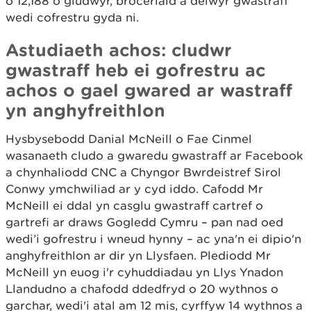
o 12,188 o gludwyr, broceriaid a delwyr gwastraff
wedi cofrestru gyda ni.
Astudiaeth achos: cludwr
gwastraff heb ei gofrestru ac
achos o gael gwared ar wastraff
yn anghyfreithlon
Hysbysebodd Danial McNeill o Fae Cinmel
wasanaeth cludo a gwaredu gwastraff ar Facebook
a chynhaliodd CNC a Chyngor Bwrdeistref Sirol
Conwy ymchwiliad ar y cyd iddo. Cafodd Mr
McNeill ei ddal yn casglu gwastraff cartref o
gartrefi ar draws Gogledd Cymru – pan nad oed
wedi’i gofrestru i wneud hynny – ac yna'n ei dipio'n
anghyfreithlon ar dir yn Llysfaen. Plediodd Mr
McNeill yn euog i'r cyhuddiadau yn Llys Ynadon
Llandudno a chafodd ddedfryd o 20 wythnos o
garchar, wedi'i atal am 12 mis, cyrffyw 14 wythnos a