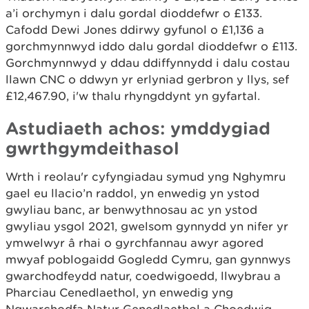
a’i orchymyn i dalu gordal dioddefwr o £133.
Cafodd Dewi Jones ddirwy gyfunol o £1,136 a
gorchmynnwyd iddo dalu gordal dioddefwr o £113.
Gorchmynnwyd y ddau ddiffynnydd i dalu costau
llawn CNC o ddwyn yr erlyniad gerbron y llys, sef
£12,467.90, i'w thalu rhyngddynt yn gyfartal.
Astudiaeth achos: ymddygiad
gwrthgymdeithasol
Wrth i reolau'r cyfyngiadau symud yng Nghymru
gael eu llacio’n raddol, yn enwedig yn ystod
gwyliau banc, ar benwythnosau ac yn ystod
gwyliau ysgol 2021, gwelsom gynnydd yn nifer yr
ymwelwyr â rhai o gyrchfannau awyr agored
mwyaf poblogaidd Gogledd Cymru, gan gynnwys
gwarchodfeydd natur, coedwigoedd, llwybrau a
Pharciau Cenedlaethol, yn enwedig yng