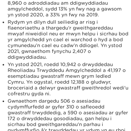
8,960 o adroddiadau am ddigwyddiadau
amgylcheddol, sydd 13% yn fwy nag a gawsom
yn ystod 2020, a 33% yn fwy na 2019.
Rydym yn dilyn dull seiliedig ar risg i
flaenoriaethu a thargedu’r gweithgareddau
mwyaf niweidiol neu er mwyn helpu i sicrhau bod
yr amgylchedd yn cael ei warchod o hyd a bod
cymunedau’n cael eu cadw’n ddiogel. Yn ystod
2021, gwnaethom fynychu 2,407 o
ddigwyddiadau.
Yn ystod 2021, roedd 10,942 o drwyddedau
Rheoliadau Trwyddedu Amgylcheddol a 41,197 o
esemptiadau gwastraff mewn grym ledled
Cymru. Yn ogystal, roedd 12,188 o gludwyr,
broceriaid a delwyr gwastraff gweithredol wedi'u
cofrestru gyda ni.
Gwnaethom dargedu 506 o asesiadau
cydymffurfedd ar gyfer 310 o safleoedd
gwastraff trwyddedig, a 590 o asesiadau ar gyfer
172 o drwyddedau gosodiadau, gan helpu i
sicrhau bod gweithgareddau'n parhau i
gydymffurfio â'r trwyddedau yr ydym yn eu rhoi.