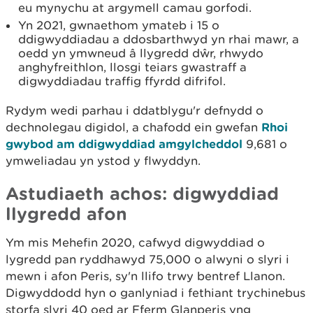
eu mynychu at argymell camau gorfodi.
Yn 2021, gwnaethom ymateb i 15 o
ddigwyddiadau a ddosbarthwyd yn rhai mawr, a
oedd yn ymwneud â llygredd dŵr, rhwydo
anghyfreithlon, llosgi teiars gwastraff a
digwyddiadau traffig ffyrdd difrifol.
Rydym wedi parhau i ddatblygu'r defnydd o
dechnolegau digidol, a chafodd ein gwefan
Rhoi
gwybod am ddigwyddiad amgylcheddol
9,681 o
ymweliadau yn ystod y flwyddyn.
Astudiaeth achos: digwyddiad
llygredd afon
Ym mis Mehefin 2020, cafwyd digwyddiad o
lygredd pan ryddhawyd 75,000 o alwyni o slyri i
mewn i afon Peris, sy'n llifo trwy bentref Llanon.
Digwyddodd hyn o ganlyniad i fethiant trychinebus
storfa slyri 40 oed ar Fferm Glanperis yng