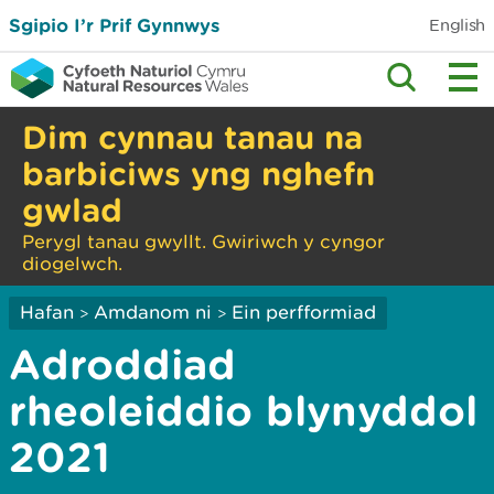
Sgipio I’r Prif Gynnwys
English
Dim cynnau tanau na
barbiciws yng nghefn
gwlad
Perygl tanau gwyllt. Gwiriwch y cyngor
diogelwch.
Hafan
Amdanom ni
Ein perfformiad
>
>
Adroddiad
rheoleiddio blynyddol
2021