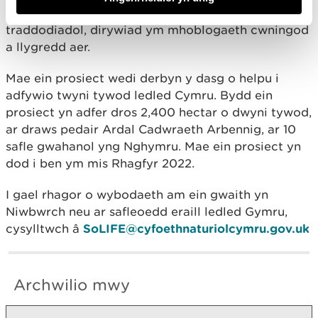
fel cyflwyno planhigion anfrodorol, diffyg pori
traddodiadol, dirywiad ym mhoblogaeth cwningod
a llygredd aer.
Mae ein prosiect wedi derbyn y dasg o helpu i
adfywio twyni tywod ledled Cymru. Bydd ein
prosiect yn adfer dros 2,400 hectar o dwyni tywod,
ar draws pedair Ardal Cadwraeth Arbennig, ar 10
safle gwahanol yng Nghymru. Mae ein prosiect yn
dod i ben ym mis Rhagfyr 2022.
I gael rhagor o wybodaeth am ein gwaith yn
Niwbwrch neu ar safleoedd eraill ledled Gymru,
cysylltwch â
SoLIFE@cyfoethnaturiolcymru.gov.uk
Archwilio mwy