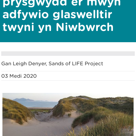
prysgwydd er mwyn
adfywio glaswelltir
twyni yn Niwbwrch
Gan Leigh Denyer, Sands of LIFE Project
03 Medi 2020