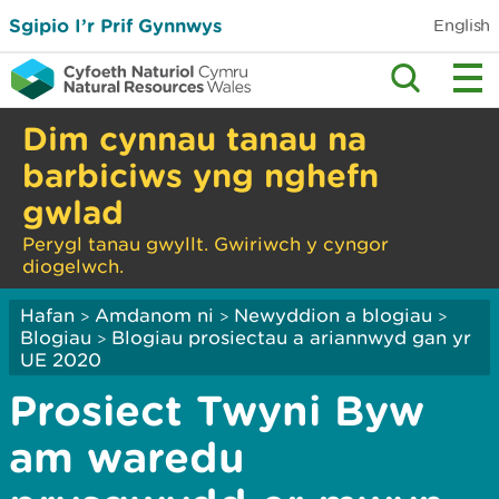
Sgipio I’r Prif Gynnwys
English
Dim cynnau tanau na
barbiciws yng nghefn
gwlad
Perygl tanau gwyllt. Gwiriwch y cyngor
diogelwch.
Hafan
Amdanom ni
Newyddion a blogiau
>
>
>
Blogiau
Blogiau prosiectau a ariannwyd gan yr
>
UE 2020
Prosiect Twyni Byw
am waredu