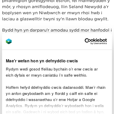
phlanhigion goresgynnol estron, fel rhafnwydden y
môr, y rhosyn amlflodeuog, llin Seland Newydd a’r
boplysen wen yn Niwbwrch er mwyn rhoi hwb i
laciau a glaswelltir twyni sy'n llawn blodau gwyllt.
Bydd hyn yn darparu'r amodau sydd mor hanfodol i
oroesiad rhai o blanhigion a phryfed mwyaf prin
Gymru, fel y petal-lys, sef math o lys yr afu, a
gwenynen durio’r gwanwyn.
Bydd rhan yma’r gwaith yn dechrau ar Twyni
Mae'r wefan hon yn defnyddio cwcis
Penrhos yng nghornel ogledd-orllewinol y system
Rydym wedi gosod ffeiliau bychain o’r enw cwcis ar
dwyni. Bydd cael gwared â rhywogaethau
eich dyfais er mwyn caniatáu i’n safle weithio.
anfrodorol yn adfer cydbwysedd naturiol y
cymunedau ecolegol ac yn caniatáu i blanhigion
Hoffem hefyd ddefnyddio cwcis dadansoddi. Mae’r rhain
twyni sy'n tyfu'n isel ffynnu. Bydd y gwaith yn rhoi
yn anfon gwybodaeth am y ffordd y caiff ein safle ei
hwb hollbwysig i'r rhywogaethau sy'n dibynnu ar
ddefnyddio i wasanaethau o’r enw Hotjar a Google
dwyni iach er mwyn iddynt oroesi.
Analytics. Rydym yn defnyddio’r wybodaeth hon i wella
ein safle. Gadewch i ni wybod eich bod yn fodlon â hyn.
Ymhlith yr amcanion eraill sydd ar y gweill ar gyfer