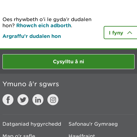
Oes rhywbeth o’i le gyda’r dudalen
hon?
Rhowch eich adborth
.
I fyny
Argraffu’r dudalen hon
Cysylltu â ni
Ymuno â'r sgwrs
Datganiad hygyrchedd
Safonau'r Gymraeg
Map o'r safle
Hawlfraint