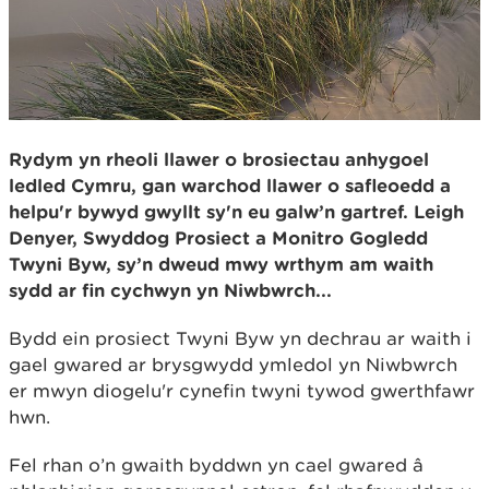
Rydym yn rheoli llawer o brosiectau anhygoel
ledled Cymru, gan warchod llawer o safleoedd a
helpu'r bywyd gwyllt sy'n eu galw’n gartref.
Leigh
Denyer
, Swyddog Prosiect a Monitro Gogledd
Twyni Byw, sy’n dweud mwy wrthym am waith
sydd ar fin cychwyn yn Niwbwrch...
Bydd ein prosiect Twyni Byw yn dechrau ar waith i
gael gwared ar brysgwydd ymledol yn Niwbwrch
er mwyn diogelu'r cynefin twyni tywod gwerthfawr
hwn.
Fel rhan o’n gwaith byddwn yn cael gwared â