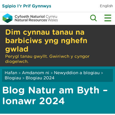
Sgipio I’r Prif Gynnwys
English
Dim cynnau tanau na
barbiciws yng nghefn
gwlad
Perygl tanau gwyllt. Gwiriwch y cyngor
diogelwch.
Hafan
Amdanom ni
Newyddion a blogiau
>
>
>
Blogiau
Blogiau 2024
>
Blog Natur am Byth –
Ionawr 2024