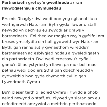
Partneriaeth gref sy’n gweithredu ar ran
rhywogaethau a chymunedau
Ers mis Rhagfyr dwi wedi bod yng nghanol llu o
weithgarwch Natur am Byth gyda llawer o staff
newydd yn dechrau eu swyddi ar draws y
bartneriaeth. Fel rheolwr rhaglen rwy'n gyfrifol am
broses ymsefydlu ein holl gydweithwyr Natur am
Byth, gan rannu sut y gwnaethom wireddu’r
bartneriaeth ac esblygiad nodau a gweledigaeth
ein partneriaeth. Dwi wedi croesawu'r cyfle i
gamu’n ôl ac ystyried yn llawn pa mor bell mae
pethau wedi dod ers 2018 pan ddechreuodd y
cydweithio hwn gyda chymorth cyllid gan
Lywodraeth Cymru.
Bu'n bleser teithio ledled Cymru i gwrdd â phob
aelod newydd o staff, a'u clywed yn siarad am eu
cefndiroedd amrywiol a meithrin perthnasoedd