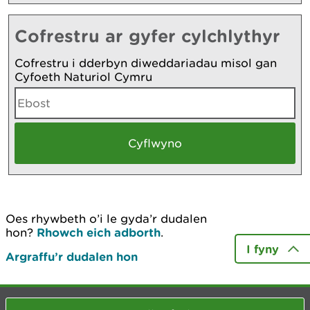
Cofrestru ar gyfer cylchlythyr
Cofrestru i dderbyn diweddariadau misol gan
Cyfoeth Naturiol Cymru
Oes rhywbeth o’i le gyda’r dudalen
hon?
Rhowch eich adborth
.
I fyny
Argraffu’r dudalen hon