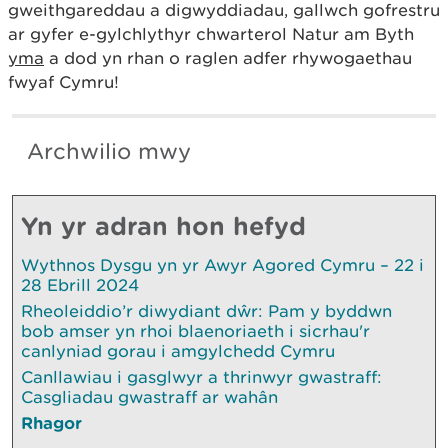
gweithgareddau a digwyddiadau, gallwch gofrestru
ar gyfer e-gylchlythyr chwarterol Natur am Byth
yma
a dod yn rhan o raglen adfer rhywogaethau
fwyaf Cymru!
Archwilio mwy
Yn yr adran hon hefyd
Wythnos Dysgu yn yr Awyr Agored Cymru – 22 i
28 Ebrill 2024
Rheoleiddio’r diwydiant dŵr: Pam y byddwn
bob amser yn rhoi blaenoriaeth i sicrhau'r
canlyniad gorau i amgylchedd Cymru
Canllawiau i gasglwyr a thrinwyr gwastraff:
Casgliadau gwastraff ar wahân
Rhagor