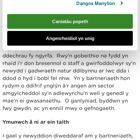
Dangos Manylion
creais rwydwaith bach o bobl LHDTC+ eraill oedd
yn gweithio yn y sector.
Caniatáu popeth
Rwy'n falch ein bod ni, drwy Natur am Byth, wedi
sicrhau bod cynhwysiant ac amrywiaeth yn
Angenrheidiol yn unig
ganolog i genhadaeth ein rhaglen – nid yw hyn yn
rhywbeth y byddwn i wedi'i ddychmygu wrth i mi
ddechrau fy ngyrfa. Rwy'n gobeithio na fydd yn
rhaid i'r don bresennol o staff a gwirfoddolwyr sy'n
newydd i gadwraeth natur ddibynnu ar lwc dda i
ddod o hyd i bobl fel nhw. Yn y bartneriaeth hon
rydym o ddifrif ynglŷn â’r angen am sector
amgylcheddol sy’n adlewyrchu’n well y genedl y
mae’n ei gwasanaethu. O ganlyniad, byddwn yn
fwy gwydn, ac yn ennill mwy o gefnogaeth.
Ymunwch â ni ar ein taith
I gael y newyddion diweddaraf am y bartneriaeth,