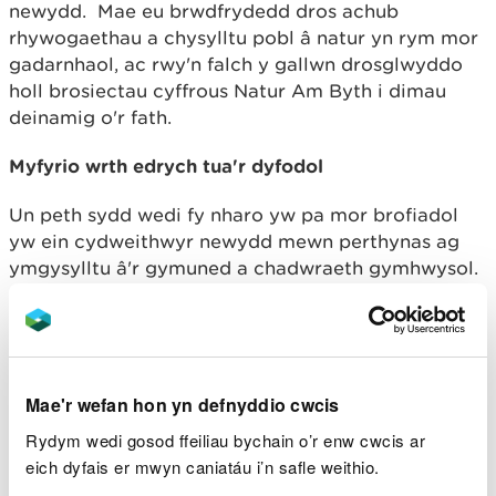
newydd. Mae eu brwdfrydedd dros achub
rhywogaethau a chysylltu pobl â natur yn rym mor
gadarnhaol, ac rwy'n falch y gallwn drosglwyddo
holl brosiectau cyffrous Natur Am Byth i dimau
deinamig o'r fath.
Myfyrio wrth edrych tua'r dyfodol
Un peth sydd wedi fy nharo yw pa mor brofiadol
yw ein cydweithwyr newydd mewn perthynas ag
ymgysylltu â'r gymuned a chadwraeth gymhwysol.
Rwy'n cofio yn gynnar yn fy ngyrfa y byddai staff
yn aml yn cael eu rhoi yn y criw 'sy'n canolbwyntio
ar bobl' neu'r criw 'ecoleg', felly mae'n galonogol
gweld set sgiliau mor gytbwys ar draws pob un o'n
timau prosiect. Wrth ddatblygu ein cynlluniau am
Mae'r wefan hon yn defnyddio cwcis
weithgareddau a'n gweledigaeth ar gyfer y
Rydym wedi gosod ffeiliau bychain o’r enw cwcis ar
bartneriaeth fe wnaethom ganolbwyntio ar
eich dyfais er mwyn caniatáu i’n safle weithio.
wreiddio gwaith rheoli cynefinoedd ac allgymorth