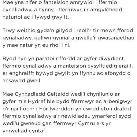
Mae yna nifer o fanteision amrywiol i ffermio
cynaliadwy, a hynny i ffermwyr, i’r amgylchedd
naturiol ac i fywyd gwyllt.
Trwy weithio gyda’n gilydd i reoli’r tir mewn ffordd
gynaliadwy, gallwn gynnal a gwella’r gwasanaethau
y mae natur yn eu rhoi i ni.
Bydd hyn yn paratoi’r ffordd ar gyfer diwydiant
ffermio cynaliadwy a manteision cysylltiedig eraill,
er enghraifft bywyd gwyllt yn ffynnu ac afonydd o
ansawdd gwell.
Mae Cynhadledd Geltaidd wedi’i chynllunio ar
gyfer mis Hydref ble bydd ffermwyr ac arbenigwyr
o’r naill ochr i Fôr Iwerddon yn cwrdd eto i drafod
ffermio cynaliadwy a’r newidiadau ymarferol sydd
wedi’u gwneud gan ffermwyr Cymru ers yr
ymweliad cyntaf.