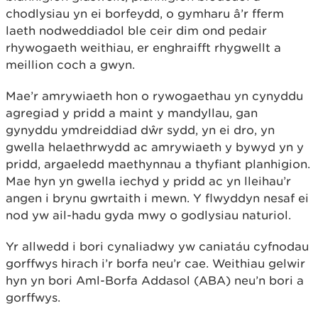
chodlysiau yn ei borfeydd, o gymharu â’r fferm
laeth nodweddiadol ble ceir dim ond pedair
rhywogaeth weithiau, er enghraifft rhygwellt a
meillion coch a gwyn.
Mae’r amrywiaeth hon o rywogaethau yn cynyddu
agregiad y pridd a maint y mandyllau, gan
gynyddu ymdreiddiad dŵr sydd, yn ei dro, yn
gwella helaethrwydd ac amrywiaeth y bywyd yn y
pridd, argaeledd maethynnau a thyfiant planhigion.
Mae hyn yn gwella iechyd y pridd ac yn lleihau’r
angen i brynu gwrtaith i mewn. Y flwyddyn nesaf ei
nod yw ail-hadu gyda mwy o godlysiau naturiol.
Yr allwedd i bori cynaliadwy yw caniatáu cyfnodau
gorffwys hirach i’r borfa neu’r cae. Weithiau gelwir
hyn yn bori Aml-Borfa Addasol (ABA) neu’n bori a
gorffwys.