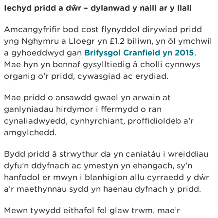
Iechyd pridd a dŵr – dylanwad y naill ar y llall
Amcangyfrifir bod cost flynyddol dirywiad pridd
yng Nghymru a Lloegr yn £1.2 biliwn, yn ôl ymchwil
a gyhoeddwyd gan
Brifysgol Cranfield yn 2015
.
Mae hyn yn bennaf gysylltiedig â cholli cynnwys
organig o’r pridd, cywasgiad ac erydiad.
Mae pridd o ansawdd gwael yn arwain at
ganlyniadau hirdymor i ffermydd o ran
cynaliadwyedd, cynhyrchiant, proffidioldeb a’r
amgylchedd.
Bydd pridd â strwythur da yn caniatáu i wreiddiau
dyfu’n ddyfnach ac ymestyn yn ehangach, sy’n
hanfodol er mwyn i blanhigion allu cyrraedd y dŵr
a’r maethynnau sydd yn haenau dyfnach y pridd.
Mewn tywydd eithafol fel glaw trwm, mae’r