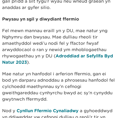
gall pridd a silt fygu’r wyau neu wneud graean yn
anaddas ar gyfer silio.
Pwysau yn sgil y diwydiant ffermio
Fel mewn mannau eraill yn y DU, mae natur yng
Nghymru dan bwysau. Mae dulliau rheoli tir
amaethyddol wedi’u nodi fel y ffactor fwyaf
arwyddocaol o ran y newid ym mhoblogaethau
rhywogaethau yn y DU (
Adroddiad ar Sefyllfa Byd
Natur 2023
).
Mae natur yn hanfodol i arferion ffermio, gan ei
bod yn darparu adnoddau a phrosesau hanfodol fel
cylchoedd maethynnau sy’n cefnogi
gweithgareddau cynhyrchu bwyd ac sy’n cynyddu
gwytnwch ffermydd.
Nod y
Cynllun Ffermio Cynaliadwy
a gyhoeddwyd
yn ddiweddar yw cefnogi dulliau o reoli’r tir yn