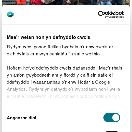
Mae'r wefan hon yn defnyddio cwcis
Roedd yr ymweliad yn canolbwyntio ar ddangos
Rydym wedi gosod ffeiliau bychain o’r enw cwcis ar
sut gall ffermio cynaliadwy ddiogelu a gwella’r
eich dyfais er mwyn caniatáu i’n safle weithio.
amgylchedd naturiol ac ar yr un pryd wella
cynhyrchiant a phroffidioldeb ffermydd.
Hoffem hefyd ddefnyddio cwcis dadansoddi. Mae’r rhain
yn anfon gwybodaeth am y ffordd y caiff ein safle ei
Dechreuodd gydag egwyddorion dulliau da ar
ddefnyddio i wasanaethau o’r enw Hotjar a Google
gyfer rheoli pridd a fydd yn gwella gallu’r tir i
Analytics. Rydym yn defnyddio’r wybodaeth hon i wella
amsugno maethynnau a dŵr, gan sicrhau bod mwy
ein safle. Gadewch i ni wybod eich bod yn fodlon â hyn.
yn aros yn y tir ac allan o’n hafonydd, gan gadw ein
Byddwn yn defnyddio cwci i gadw eich dewis.
hafonydd yn iachach.
Dewis
Gellir
darllen mwy am ein cwcis
cyn i chi ddewis.
Angenrheidiol
Caniatâd
Rheoli tir yn gynaliadwy ar lawr gwlad