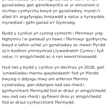
gynaliadwy gan ganolbwyntio ar yr amcanion o
sicrhau cynhyrchu bwyd yn gynaliadwy, mynd i’r
afael â’r argyfyngau hinsawdd a natur, a hyrwyddo
mynediad i gefn gwlad a’r Gymraeg.
Bydd y cynllun yn cynnig cymorth i ffermwyr yng
Nghymru i’w gwneud yn haws i ffermwyr gynhyrchu
bwyd o safon uchel yn gynaliadwy ac mewn ffyrdd
sy’n bodloni ymrwymiad Llywodraeth Cymru i fyd
natur, i’r amgylchedd ac o ran newid hinsawdd.
Hyd nes y bydd y cynllun yn dechrau yn 2026, gall
‘ymweliadau rhannu gwybodaeth’ fod yn ffordd
bwysig o ddysgu mwy am arferion ffermio
cynaliadwy, gan ddangos nad oes rhaid i
gynhyrchiant ffermydd fod ar draul yr amgylchedd
neu nad oes rhaid i gyflawni dros yr amgylchedd
fod ar draul cynhyrchiant ffermydd.