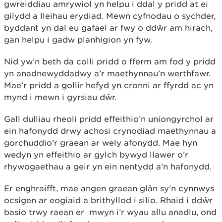
gwreiddiau amrywiol yn helpu i ddal y pridd at ei
gilydd a lleihau erydiad. Mewn cyfnodau o sychder,
byddant yn dal eu gafael ar fwy o ddŵr am hirach,
gan helpu i gadw planhigion yn fyw.
Nid yw’n beth da colli pridd o fferm am fod y pridd
yn anadnewyddadwy a’r maethynnau’n werthfawr.
Mae’r pridd a gollir hefyd yn cronni ar ffyrdd ac yn
mynd i mewn i gyrsiau dŵr.
Gall dulliau rheoli pridd effeithio’n uniongyrchol ar
ein hafonydd drwy achosi crynodiad maethynnau a
gorchuddio’r graean ar wely afonydd. Mae hyn
wedyn yn effeithio ar gylch bywyd llawer o’r
rhywogaethau a geir yn ein nentydd a’n hafonydd.
Er enghraifft, mae angen graean glân sy’n cynnwys
ocsigen ar eogiaid a brithyllod i silio. Rhaid i ddŵr
basio trwy raean er mwyn i’r wyau allu anadlu, ond