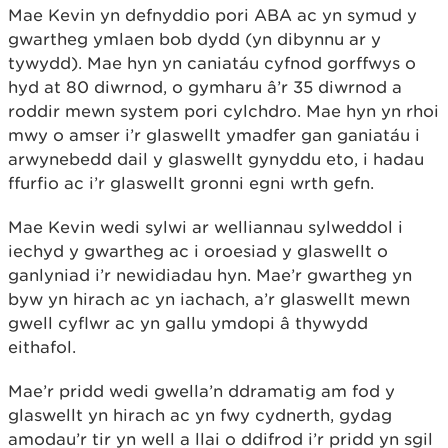
Mae Kevin yn defnyddio pori ABA ac yn symud y
gwartheg ymlaen bob dydd (yn dibynnu ar y
tywydd). Mae hyn yn caniatáu cyfnod gorffwys o
hyd at 80 diwrnod, o gymharu â’r 35 diwrnod a
roddir mewn system pori cylchdro. Mae hyn yn rhoi
mwy o amser i’r glaswellt ymadfer gan ganiatáu i
arwynebedd dail y glaswellt gynyddu eto, i hadau
ffurfio ac i’r glaswellt gronni egni wrth gefn.
Mae Kevin wedi sylwi ar welliannau sylweddol i
iechyd y gwartheg ac i oroesiad y glaswellt o
ganlyniad i’r newidiadau hyn. Mae’r gwartheg yn
byw yn hirach ac yn iachach, a’r glaswellt mewn
gwell cyflwr ac yn gallu ymdopi â thywydd
eithafol.
Mae’r pridd wedi gwella’n ddramatig am fod y
glaswellt yn hirach ac yn fwy cydnerth, gydag
amodau’r tir yn well a llai o ddifrod i’r pridd yn sgil