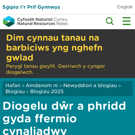
Sgipio I’r Prif Gynnwys
English
Dim cynnau tanau na
barbiciws yng nghefn
gwlad
Perygl tanau gwyllt. Gwiriwch y cyngor
diogelwch.
Hafan
Amdanom ni
Newyddion a blogiau
>
>
>
Blogiau
Blogiau 2025
>
Diogelu dŵr a phridd
gyda ffermio
cynaliadwy