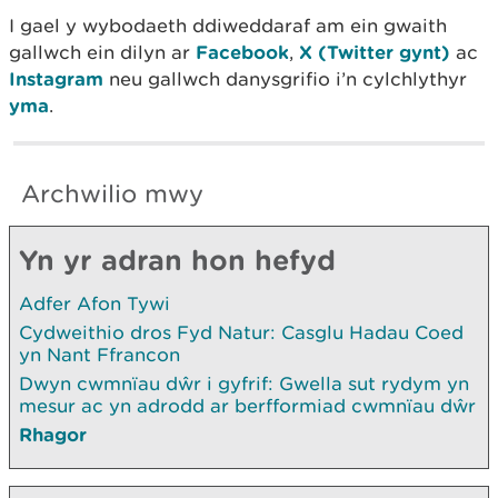
I gael y wybodaeth ddiweddaraf am ein gwaith
gallwch ein dilyn ar
Facebook
,
X (Twitter gynt)
ac
Instagram
neu gallwch danysgrifio i’n cylchlythyr
yma
.
Archwilio mwy
Yn yr adran hon hefyd
Adfer Afon Tywi
Cydweithio dros Fyd Natur: Casglu Hadau Coed
yn Nant Ffrancon
Dwyn cwmnïau dŵr i gyfrif: Gwella sut rydym yn
mesur ac yn adrodd ar berfformiad cwmnïau dŵr
Rhagor