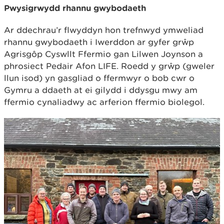
Pwysigrwydd rhannu gwybodaeth
Ar ddechrau’r flwyddyn hon trefnwyd ymweliad
rhannu gwybodaeth i Iwerddon ar gyfer grŵp
Agrisgôp Cyswllt Ffermio gan Lilwen Joynson a
phrosiect Pedair Afon LIFE. Roedd y grŵp (gweler
llun isod) yn gasgliad o ffermwyr o bob cwr o
Gymru a ddaeth at ei gilydd i ddysgu mwy am
ffermio cynaliadwy ac arferion ffermio biolegol.