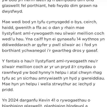
glaswellt fel porthiant, heb fwydo dim grawn na
dwysfwyd.
Mae wedi bod yn tyfu cymysgedd o bys, ceirch,
haidd, gwenith a ffa ac o dan y rhain mae
llystyfiant aml-rywogaeth neu silwair meillion coch
wedi’u hau. Yna caiff hyn ei gynaeafu 14 wythnos yn
ddiweddarach ar gyfer y pwll silwair ac i fod yn
borthiant ychwanegol i’r gwartheg dros y gaeaf.
Y fantais o hau’r llystyfiant aml-rywogaeth neu’r
silwair meillion coch ar yr un pryd â’r cnydau o
rawnfwyd yw bod hynny’n helpu i atal chwyn rhag
tyfu ac yn sicrhau amrywiaeth yn hyd y gwreiddiau.
Mae hyn yn helpu i wella strwythur ac iechyd y
pridd.
Yn 2024 darganfu Kevin 41 o rywogaethau o
blanhigion glaswellt, planhigion blodeuol a