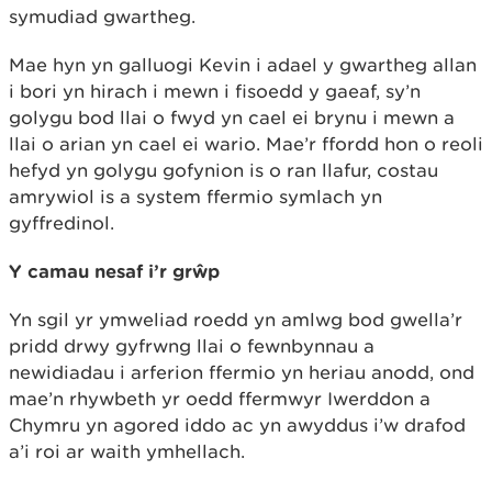
symudiad gwartheg.
Mae hyn yn galluogi Kevin i adael y gwartheg allan
i bori yn hirach i mewn i fisoedd y gaeaf, sy’n
golygu bod llai o fwyd yn cael ei brynu i mewn a
llai o arian yn cael ei wario. Mae’r ffordd hon o reoli
hefyd yn golygu gofynion is o ran llafur, costau
amrywiol is a system ffermio symlach yn
gyffredinol.
Y camau nesaf i’r grŵp
Yn sgil yr ymweliad roedd yn amlwg bod gwella’r
pridd drwy gyfrwng llai o fewnbynnau a
newidiadau i arferion ffermio yn heriau anodd, ond
mae’n rhywbeth yr oedd ffermwyr Iwerddon a
Chymru yn agored iddo ac yn awyddus i’w drafod
a’i roi ar waith ymhellach.