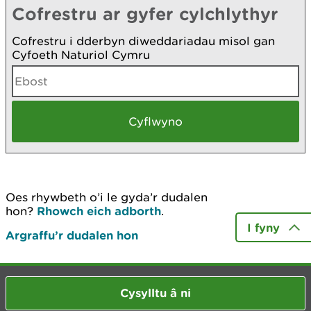
Cofrestru ar gyfer cylchlythyr
Cofrestru i dderbyn diweddariadau misol gan
Cyfoeth Naturiol Cymru
Oes rhywbeth o’i le gyda’r dudalen
hon?
Rhowch eich adborth
.
I fyny
Argraffu’r dudalen hon
Cysylltu â ni