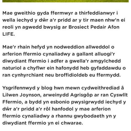
Mae gweithio gyda ffermwyr a thirfeddianwyr i
wella iechyd y dŵr a’r pridd ar y tir maen nhw’n ei
reoli yn agwedd bwysig ar Brosiect Pedair Afon
LIFE.
Mae’r rhain hefyd yn nodweddion allweddol o
arferion ffermio cynaliadwy a gallant alluogi’r
diwydiant ffermio i adfer a gwella’r amgylchedd
naturiol a chyflwr ein hafonydd heb gyfaddawdu o
ran cynhyrchiant neu broffidioldeb eu ffermydd.
Ysgrifennwyd y blog hwn mewn cydweithrediad â
Lilwen Joynson, arweinydd Agrisgôp ar ran Cyswllt
Ffermio, a bydd yn esbonio pwysigrwydd iechyd y
dŵr a’r pridd a’r rôl hanfodol y mae arferion
ffermio cynaliadwy a rhannu gwybodaeth yn y
diwydiant ffermio yn ei chwarae.