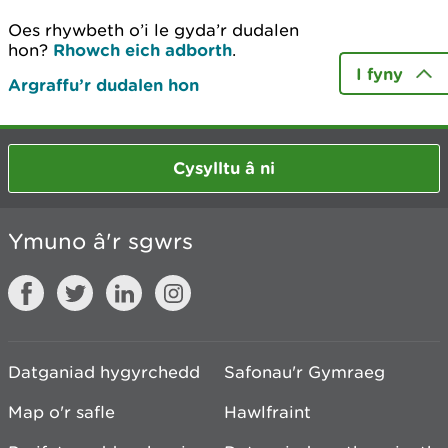
Oes rhywbeth o’i le gyda’r dudalen
hon?
Rhowch eich adborth
.
I fyny
Argraffu’r dudalen hon
Cysylltu â ni
Ymuno â'r sgwrs
Datganiad hygyrchedd
Safonau'r Gymraeg
Map o'r safle
Hawlfraint