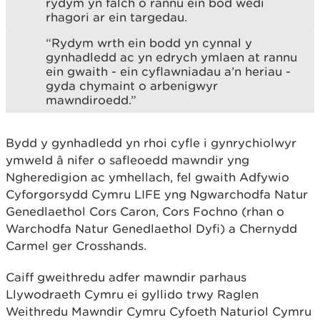
rydym yn falch o rannu ein bod wedi
rhagori ar ein targedau.
“Rydym wrth ein bodd yn cynnal y
gynhadledd ac yn edrych ymlaen at rannu
ein gwaith - ein cyflawniadau a’n heriau -
gyda chymaint o arbenigwyr
mawndiroedd.”
Bydd y gynhadledd yn rhoi cyfle i gynrychiolwyr
ymweld â nifer o safleoedd mawndir yng
Ngheredigion ac ymhellach, fel gwaith Adfywio
Cyforgorsydd Cymru LIFE yng Ngwarchodfa Natur
Genedlaethol Cors Caron, Cors Fochno (rhan o
Warchodfa Natur Genedlaethol Dyfi) a Chernydd
Carmel ger Crosshands.
Caiff gweithredu adfer mawndir parhaus
Llywodraeth Cymru ei gyllido trwy Raglen
Weithredu Mawndir Cymru Cyfoeth Naturiol Cymru