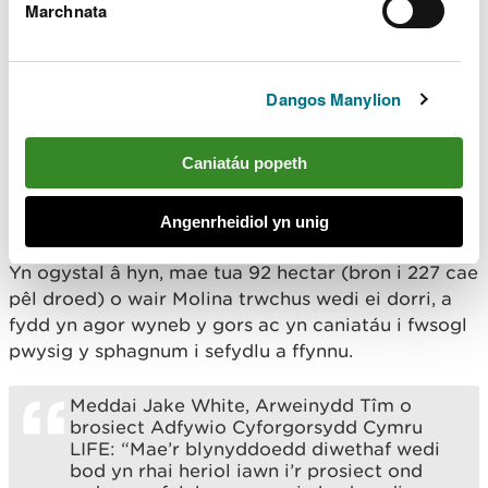
Marchnata
prosiect Adfywio Cyforgorsydd Cymru LIFE. Daw’r
prosiect i ben ddiwedd mis Mawrth 2023 ar ôl dros
bum mlynedd o waith i adfer cyforgorsydd ledled
Cymru.
Dangos Manylion
Hyd yn hyn, mae hyd at 80km o fynds mawn wedi
Caniatáu popeth
eu gosod i gadw dŵr yn ôl ar y mawndiroedd - gan
eu cadw nhw’n wlypach am amser hirach a helpu
Angenrheidiol yn unig
storio rhagor o garbon o’r atmosffer.
Yn ogystal â hyn, mae tua 92 hectar (bron i 227 cae
pêl droed) o wair Molina trwchus wedi ei dorri, a
fydd yn agor wyneb y gors ac yn caniatáu i fwsogl
pwysig y sphagnum i sefydlu a ffynnu.
Meddai Jake White, Arweinydd Tîm o
brosiect Adfywio Cyforgorsydd Cymru
LIFE: “Mae’r blynyddoedd diwethaf wedi
bod yn rhai heriol iawn i’r prosiect ond