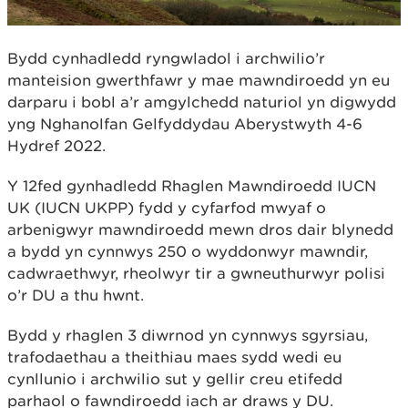
Bydd cynhadledd ryngwladol i archwilio’r
manteision gwerthfawr y mae mawndiroedd yn eu
darparu i bobl a’r amgylchedd naturiol yn digwydd
yng Nghanolfan Gelfyddydau Aberystwyth 4-6
Hydref 2022.
Y 12fed gynhadledd Rhaglen Mawndiroedd IUCN
UK (IUCN UKPP) fydd y cyfarfod mwyaf o
arbenigwyr mawndiroedd mewn dros dair blynedd
a bydd yn cynnwys 250 o wyddonwyr mawndir,
cadwraethwyr, rheolwyr tir a gwneuthurwyr polisi
o’r DU a thu hwnt.
Bydd y rhaglen 3 diwrnod yn cynnwys sgyrsiau,
trafodaethau a theithiau maes sydd wedi eu
cynllunio i archwilio sut y gellir creu etifedd
parhaol o fawndiroedd iach ar draws y DU.