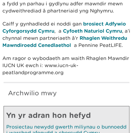
a fydd yn parhau i gydlynu adfer mawndir mewn
cydweithrediad â phartneriaid yng Nghymru.
Caiff y gynhadledd ei noddi gan
brosiect Adfywio
Cyforgorsydd Cymru
, a
Cyfoeth Naturiol Cymru
, a’i
chynnal mewn partneriaeth â’r
Rhaglen Weithredu
Mawndiroedd Cenedlaethol
a Pennine PeatLIFE.
Am ragor o wybodaeth am waith Rhaglen Mawndir
IUCN UK ewch i: www.iucn-uk-
peatlandprogramme.org
Archwilio mwy
Yn yr adran hon hefyd
Prosiectau newydd gwerth miliynau o bunnoedd
i warchod afonydd a chorsydd Cymru