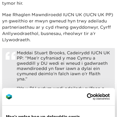
tymor hir.
Mae Rhaglen Mawndiroedd IUCN UK (IUCN UK PP)
yn gweithio er mwyn gwneud hyn trwy adeiladu
partneriaethau ar y cyd rhwng gwyddonwyr, Cyrff
Anllywodraethol, busnesau, rheolwyr tir a’r
Llywodraeth.
Meddai Stuart Brooks, Cadeirydd IUCN UK
PP: “Mae’r cyfraniad y mae Cymru a
gweddill y DU wedi ei wneud i gadwraeth
mawndiroedd yn fawr iawn a dylai ein
cymuned deimlo’n falch iawn o’r ffaith
yna.”
“Yn y DU rydym wedi adeiladu sylfaen o
wybodaeth ac enw ardderchog ar draws y
colofnau gwyddoniaeth, polisi, economeg
ac adnewyddu ymarferol. Dyma fu wrth
wraidd ein Rhaglen o’r dechrau a’r rheswm
dwi’n meddwl ein bod yn gweld gwledydd
Mae'r wefan hon yn defnyddio cwcis