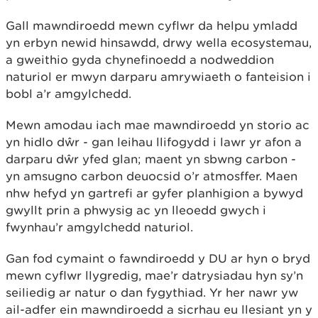
Gall mawndiroedd mewn cyflwr da helpu ymladd
yn erbyn newid hinsawdd, drwy wella ecosystemau,
a gweithio gyda chynefinoedd a nodweddion
naturiol er mwyn darparu amrywiaeth o fanteision i
bobl a’r amgylchedd.
Mewn amodau iach mae mawndiroedd yn storio ac
yn hidlo dŵr - gan leihau llifogydd i lawr yr afon a
darparu dŵr yfed glan; maent yn sbwng carbon -
yn amsugno carbon deuocsid o’r atmosffer. Maen
nhw hefyd yn gartrefi ar gyfer planhigion a bywyd
gwyllt prin a phwysig ac yn lleoedd gwych i
fwynhau’r amgylchedd naturiol.
Gan fod cymaint o fawndiroedd y DU ar hyn o bryd
mewn cyflwr llygredig, mae’r datrysiadau hyn sy’n
seiliedig ar natur o dan fygythiad. Yr her nawr yw
ail-adfer ein mawndiroedd a sicrhau eu llesiant yn y