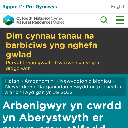
Sgipio I’r Prif Gynnwys
English
Dim cynnau tanau na
barbiciws yng nghefn
gwlad
Perygl tanau gwyllt. Gwiriwch y cyngor
diogelwch.
Hafan
Amdanom ni
Newyddion a blogiau
>
>
>
Newyddion
Datganiadau newyddion prosiectau
>
a ariannwyd gan yr UE 2022
Arbenigwyr yn cwrdd
yn Aberystwyth er