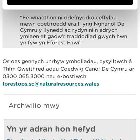
safleoedd archaeolegol.
“Fe wnaethon ni ddefnyddio ceffylau
mewn coetiroedd eraill yng Nghanol De
Cymru y llynedd ac rydyn ni’n edrych
ymlaen at gadw’r traddodiad gwych hwn
yn fyw yn Fforest Fawr.”
Os oes gennych unrhyw ymholiadau, cysylltwch â
Thîm Gweithrediadau Coedwig Canol De Cymru ar
0300 065 3000 neu e-bostiwch
forestops.sc@naturalresources.wales
Archwilio mwy
Yn yr adran hon hefyd