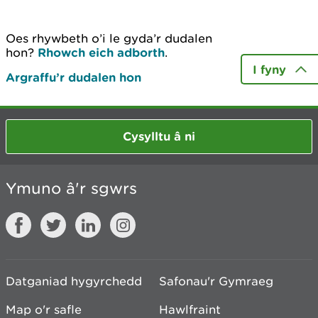
Oes rhywbeth o’i le gyda’r dudalen
hon?
Rhowch eich adborth
.
I fyny
Argraffu’r dudalen hon
Cysylltu â ni
Ymuno â'r sgwrs
Datganiad hygyrchedd
Safonau'r Gymraeg
Map o'r safle
Hawlfraint