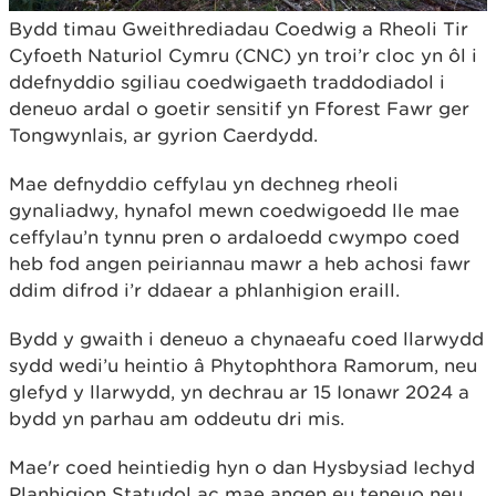
Bydd timau Gweithrediadau Coedwig a Rheoli Tir
Cyfoeth Naturiol Cymru (CNC) yn troi’r cloc yn ôl i
ddefnyddio sgiliau coedwigaeth traddodiadol i
deneuo ardal o goetir sensitif yn Fforest Fawr ger
Tongwynlais, ar gyrion Caerdydd.
Mae defnyddio ceffylau yn dechneg rheoli
gynaliadwy, hynafol mewn coedwigoedd lle mae
ceffylau’n tynnu pren o ardaloedd cwympo coed
heb fod angen peiriannau mawr a heb achosi fawr
ddim difrod i’r ddaear a phlanhigion eraill.
Bydd y gwaith i deneuo a chynaeafu coed llarwydd
sydd wedi’u heintio â Phytophthora Ramorum, neu
glefyd y llarwydd, yn dechrau ar 15 Ionawr 2024 a
bydd yn parhau am oddeutu dri mis.
Mae'r coed heintiedig hyn o dan Hysbysiad Iechyd
Planhigion Statudol ac mae angen eu teneuo neu