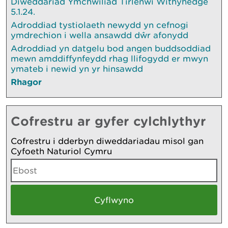
Diweddariad Ymchwiliad Tirlenwi Withyhedge
5.1.24.
Adroddiad tystiolaeth newydd yn cefnogi
ymdrechion i wella ansawdd dŵr afonydd
Adroddiad yn datgelu bod angen buddsoddiad
mewn amddiffynfeydd rhag llifogydd er mwyn
ymateb i newid yn yr hinsawdd
Rhagor
Cofrestru ar gyfer cylchlythyr
Cofrestru i dderbyn diweddariadau misol gan
Cyfoeth Naturiol Cymru