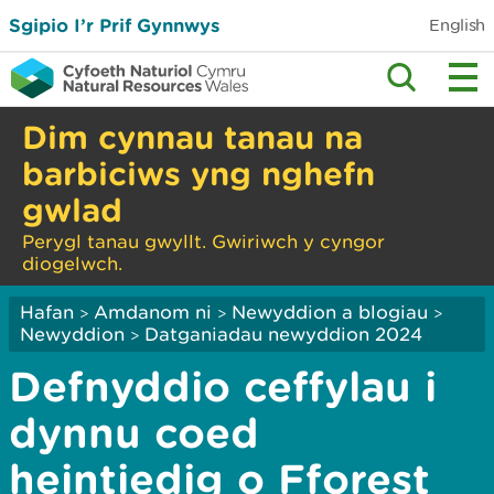
Sgipio I’r Prif Gynnwys
English
Dim cynnau tanau na
barbiciws yng nghefn
gwlad
Perygl tanau gwyllt. Gwiriwch y cyngor
diogelwch.
Hafan
Amdanom ni
Newyddion a blogiau
>
>
>
Newyddion
Datganiadau newyddion 2024
>
Defnyddio ceffylau i
dynnu coed
heintiedig o Fforest