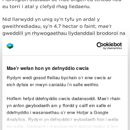
eu torri i atal y clefyd rhag lledaenu.
Nid llarwydd yn unig sy’n tyfu yn ardal y
gweithrediadau, sy’n 4.7 hectar o faint; mae’r
gweddill yn rhywogaethau llydanddail brodorol na
fyddant yn cael eu cwympo. Mae angen gwaith
torri a symud coed manwl gywir er mwyn lleihau
difrod i'r coed llydanddail a nodweddion
archaeolegol pwysig eraill o’u hamgylch.
Mae'r wefan hon yn defnyddio cwcis
Bydd teneuo'r llarwydd hefyd yn caniatáu i'r
Rydym wedi gosod ffeiliau bychain o’r enw cwcis ar
canopi llydanddail gynyddu. Fel Safle Coetir
eich dyfais er mwyn caniatáu i’n safle weithio.
Hynafol a Blannwyd, bydd y gwaith hwn yn helpu i
adfer a gwella ei botensial ecolegol.
Hoffem hefyd ddefnyddio cwcis dadansoddi. Mae’r rhain
yn anfon gwybodaeth am y ffordd y caiff ein safle ei
Bydd ceffylau, cerbydau ceffylau, darpariaethau
ddefnyddio i wasanaethau o’r enw Hotjar a Google
lles ac offer cysylltiedig yn cael eu cadw ar y safle
Analytics. Rydym yn defnyddio’r wybodaeth hon i wella
trwy gydol y gwaith.
ein safle. Gadewch i ni wybod eich bod yn fodlon â hyn.