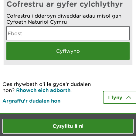
Cofrestru ar gyfer cylchlythyr
Cofrestru i dderbyn diweddariadau misol gan
Cyfoeth Naturiol Cymru
Oes rhywbeth o’i le gyda’r dudalen
hon?
Rhowch eich adborth
.
I fyny
Argraffu’r dudalen hon
Cysylltu â ni