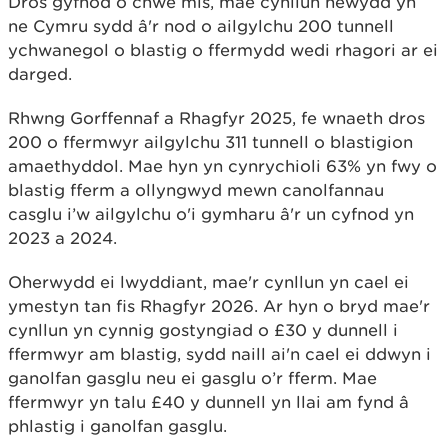
Dros gyfnod o chwe mis, mae cynllun newydd yn
ne Cymru sydd â'r nod o ailgylchu 200 tunnell
ychwanegol o blastig o ffermydd wedi rhagori ar ei
darged.
Rhwng Gorffennaf a Rhagfyr 2025, fe wnaeth dros
200 o ffermwyr ailgylchu 311 tunnell o blastigion
amaethyddol. Mae hyn yn cynrychioli 63% yn fwy o
blastig fferm a ollyngwyd mewn canolfannau
casglu i’w ailgylchu o'i gymharu â'r un cyfnod yn
2023 a 2024.
Oherwydd ei lwyddiant, mae'r cynllun yn cael ei
ymestyn tan fis Rhagfyr 2026. Ar hyn o bryd mae'r
cynllun yn cynnig gostyngiad o £30 y dunnell i
ffermwyr am blastig, sydd naill ai'n cael ei ddwyn i
ganolfan gasglu neu ei gasglu o’r fferm. Mae
ffermwyr yn talu £40 y dunnell yn llai am fynd â
phlastig i ganolfan gasglu.