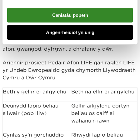
Mae afon Teifi, afon Tywi, afon Cleddau, ac afon
Caniatáu popeth
Wysg wedi’u dosbarthu’n
ardaloedd cadwraeth
arbennig,
sy’n golygu eu bod o bwysigrwydd
Angenrheidiol yn unig
rhyngwladol oherwydd eu bywyd gwyllt a’u
planhigion, megis eogiaid, llysywod pendoll yr
afon, gwangod, dyfrgwn, a chrafanc y dŵr.
Ariennir prosiect Pedair Afon LIFE gan raglen LIFE
yr Undeb Ewropeaidd gyda chymorth Llywodraeth
Cymru a Dŵr Cymru.
Beth y gellir ei ailgylchu
Beth na ellir ei ailgylchu
Deunydd lapio beliau
Gellir ailgylchu cortyn
silwair (pob lliw)
beliau os caiff ei
wahanu’n iawn
Cynfas sy’n gorchuddio
Rhwydi lapio beliau