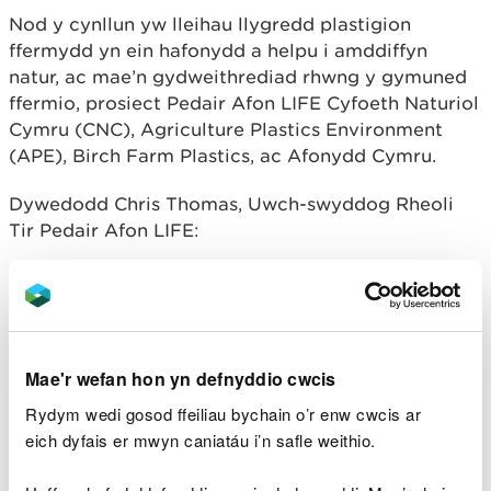
Nod y cynllun yw lleihau llygredd plastigion
ffermydd yn ein hafonydd a helpu i amddiffyn
natur, ac mae’n gydweithrediad rhwng y gymuned
ffermio, prosiect Pedair Afon LIFE Cyfoeth Naturiol
Cymru (CNC), Agriculture Plastics Environment
(APE), Birch Farm Plastics, ac Afonydd Cymru.
Dywedodd Chris Thomas, Uwch-swyddog Rheoli
Tir Pedair Afon LIFE:
“Rydym wrth ein bodd gyda’r ymateb a’r
gefnogaeth gan y gymuned ffermio i’r
cynllun, ac yn diolch i bawb sydd wedi bod
yn rhan ohono hyd yn hyn. Mae
newidiadau bach fel hyn yn gwneud
Mae'r wefan hon yn defnyddio cwcis
gwahaniaeth mawr i’n hafonydd a’r bywyd
Rydym wedi gosod ffeiliau bychain o’r enw cwcis ar
gwyllt sy’n dibynnu arnyn nhw.”
eich dyfais er mwyn caniatáu i’n safle weithio.
Birch Farm Plastics sy'n trefnu'r canolfannau