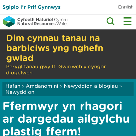
Sgipio I’r Prif Gynnwys
English
Dim cynnau tanau na
barbiciws yng nghefn
gwlad
Perygl tanau gwyllt. Gwiriwch y cyngor
diogelwch.
Hafan
Amdanom ni
Newyddion a blogiau
>
>
>
Newyddion
Ffermwyr yn rhagori
ar dargedau ailgylchu
plastig fferm!