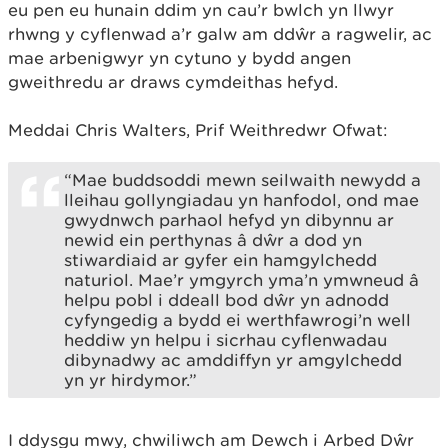
eu pen eu hunain ddim yn cau’r bwlch yn llwyr
rhwng y cyflenwad a’r galw am ddŵr a ragwelir, ac
mae arbenigwyr yn cytuno y bydd angen
gweithredu ar draws cymdeithas hefyd.
Meddai Chris Walters, Prif Weithredwr Ofwat:
“Mae buddsoddi mewn seilwaith newydd a
lleihau gollyngiadau yn hanfodol, ond mae
gwydnwch parhaol hefyd yn dibynnu ar
newid ein perthynas â dŵr a dod yn
stiwardiaid ar gyfer ein hamgylchedd
naturiol. Mae’r ymgyrch yma’n ymwneud â
helpu pobl i ddeall bod dŵr yn adnodd
cyfyngedig a bydd ei werthfawrogi’n well
heddiw yn helpu i sicrhau cyflenwadau
dibynadwy ac amddiffyn yr amgylchedd
yn yr hirdymor.”
I ddysgu mwy, chwiliwch am Dewch i Arbed Dŵr