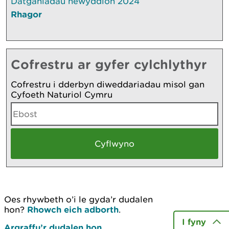
Datganiadau newyddion 2024
Rhagor
Cofrestru ar gyfer cylchlythyr
Cofrestru i dderbyn diweddariadau misol gan
Cyfoeth Naturiol Cymru
Oes rhywbeth o’i le gyda’r dudalen
hon?
Rhowch eich adborth
.
I fyny
Argraffu’r dudalen hon