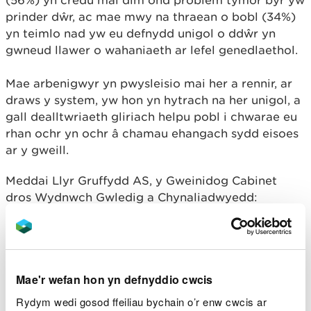
prinder dŵr, ac mae mwy na thraean o bobl (34%)
yn teimlo nad yw eu defnydd unigol o ddŵr yn
gwneud llawer o wahaniaeth ar lefel genedlaethol.
Mae arbenigwyr yn pwysleisio mai her a rennir, ar
draws y system, yw hon yn hytrach na her unigol, a
gall dealltwriaeth gliriach helpu pobl i chwarae eu
rhan ochr yn ochr â chamau ehangach sydd eisoes
ar y gweill.
Meddai Llyr Gruffydd AS, y Gweinidog Cabinet
dros Wydnwch Gwledig a Chynaliadwyedd:
“Dŵr yw un o’n hasedau naturiol mwyaf
gwerthfawr, ac mae sut rydyn ni’n ei
ddefnyddio bob dydd yn wirioneddol
Mae'r wefan hon yn defnyddio cwcis
bwysig.
Rydym wedi gosod ffeiliau bychain o’r enw cwcis ar