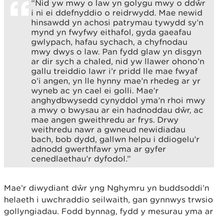
“Nid yw mwy o law yn golygu mwy o ddŵr
i ni ei ddefnyddio o reidrwydd. Mae newid
hinsawdd yn achosi patrymau tywydd sy’n
mynd yn fwyfwy eithafol, gyda gaeafau
gwlypach, hafau sychach, a chyfnodau
mwy dwys o law. Pan fydd glaw yn disgyn
ar dir sych a chaled, nid yw llawer ohono’n
gallu treiddio lawr i’r pridd lle mae fwyaf
o’i angen, yn lle hynny mae’n rhedeg ar yr
wyneb ac yn cael ei golli. Mae’r
anghydbwysedd cynyddol yma’n rhoi mwy
a mwy o bwysau ar ein hadnoddau dŵr, ac
mae angen gweithredu ar frys. Drwy
weithredu nawr a gwneud newidiadau
bach, bob dydd, gallwn helpu i ddiogelu’r
adnodd gwerthfawr yma ar gyfer
cenedlaethau’r dyfodol.”
Mae’r diwydiant dŵr yng Nghymru yn buddsoddi’n
helaeth i uwchraddio seilwaith, gan gynnwys trwsio
gollyngiadau. Fodd bynnag, fydd y mesurau yma ar