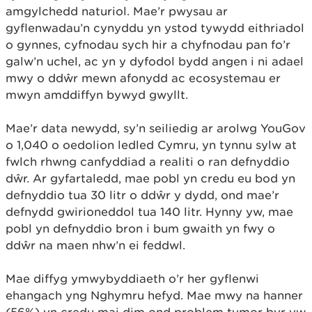
amgylchedd naturiol. Mae’r pwysau ar
gyflenwadau’n cynyddu yn ystod tywydd eithriadol
o gynnes, cyfnodau sych hir a chyfnodau pan fo’r
galw’n uchel, ac yn y dyfodol bydd angen i ni adael
mwy o ddŵr mewn afonydd ac ecosystemau er
mwyn amddiffyn bywyd gwyllt.
Mae’r data newydd, sy’n seiliedig ar arolwg YouGov
o 1,040 o oedolion ledled Cymru, yn tynnu sylw at
fwlch rhwng canfyddiad a realiti o ran defnyddio
dŵr. Ar gyfartaledd, mae pobl yn credu eu bod yn
defnyddio tua 30 litr o ddŵr y dydd, ond mae’r
defnydd gwirioneddol tua 140 litr. Hynny yw, mae
pobl yn defnyddio bron i bum gwaith yn fwy o
ddŵr na maen nhw’n ei feddwl.
Mae diffyg ymwybyddiaeth o’r her gyflenwi
ehangach yng Nghymru hefyd. Mae mwy na hanner
(56%) yn credu mai dim ond problem tymor byr yw