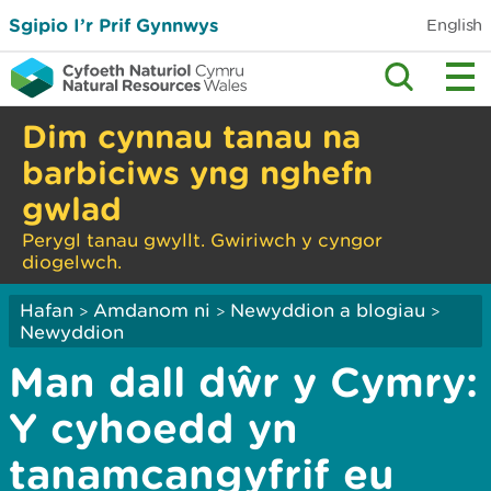
Sgipio I’r Prif Gynnwys
English
Dim cynnau tanau na
barbiciws yng nghefn
gwlad
Perygl tanau gwyllt. Gwiriwch y cyngor
diogelwch.
Hafan
Amdanom ni
Newyddion a blogiau
>
>
>
Newyddion
Man dall dŵr y Cymry:
Y cyhoedd yn
tanamcangyfrif eu