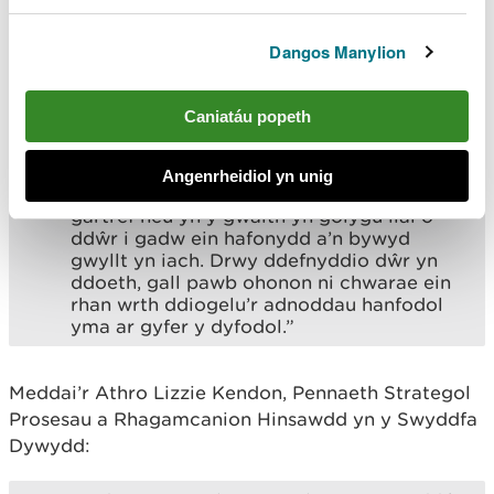
Rydyn ni wedi gweld yn ystod y
Dangos Manylion
blynyddoedd diwethaf y straen mae hyn
wedi’i roi ar ein hamgylchedd naturiol
gyda phwysau ar fywyd gwyllt,
Caniatáu popeth
cynefinoedd a dyfrffyrdd, yn ogystal â
chymunedau.
Angenrheidiol yn unig
“Mae pob diferyn rydyn ni’n ei wastraffu
gartref neu yn y gwaith yn golygu llai o
ddŵr i gadw ein hafonydd a’n bywyd
gwyllt yn iach. Drwy ddefnyddio dŵr yn
ddoeth, gall pawb ohonon ni chwarae ein
rhan wrth ddiogelu’r adnoddau hanfodol
yma ar gyfer y dyfodol.”
Meddai’r Athro Lizzie Kendon, Pennaeth Strategol
Prosesau a Rhagamcanion Hinsawdd yn y Swyddfa
Dywydd: