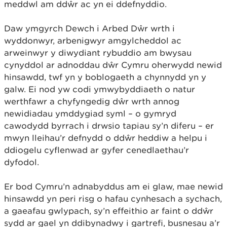
meddwl am ddŵr ac yn ei ddefnyddio.
Daw ymgyrch Dewch i Arbed Dŵr wrth i
wyddonwyr, arbenigwyr amgylcheddol ac
arweinwyr y diwydiant rybuddio am bwysau
cynyddol ar adnoddau dŵr Cymru oherwydd newid
hinsawdd, twf yn y boblogaeth a chynnydd yn y
galw. Ei nod yw codi ymwybyddiaeth o natur
werthfawr a chyfyngedig dŵr wrth annog
newidiadau ymddygiad syml – o gymryd
cawodydd byrrach i drwsio tapiau sy’n diferu – er
mwyn lleihau’r defnydd o ddŵr heddiw a helpu i
ddiogelu cyflenwad ar gyfer cenedlaethau’r
dyfodol.
Er bod Cymru’n adnabyddus am ei glaw, mae newid
hinsawdd yn peri risg o hafau cynhesach a sychach,
a gaeafau gwlypach, sy’n effeithio ar faint o ddŵr
sydd ar gael yn ddibynadwy i gartrefi, busnesau a’r