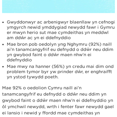
Gwyddonwyr ac arbenigwyr blaenllaw yn cefnogi
ymgyrch newid ymddygiad newydd fawr i Gymru
er mwyn herio sut mae cymdeithas yn meddwl
am ddŵr ac yn ei ddefnyddio
Mae bron pob oedolyn yng Nghymru (92%) naill
ai’n tanamcangyfrif eu defnydd o ddŵr neu ddim
yn gwybod faint o ddŵr maen nhw’n ei
ddefnyddio
Mae mwy na hanner (56%) yn credu mai dim ond
problem tymor byr yw prinder dŵr, er enghraifft
yn ystod tywydd poeth.
Mae 92% o oedolion Cymru naill ai’n
tanamcangyfrif eu defnydd o ddŵr neu ddim yn
gwybod faint o ddŵr maen nhw’n ei ddefnyddio yn
ôl ymchwil newydd, wrth i fenter fawr newydd gael
ei lansio i newid y ffordd mae cymdeithas yn