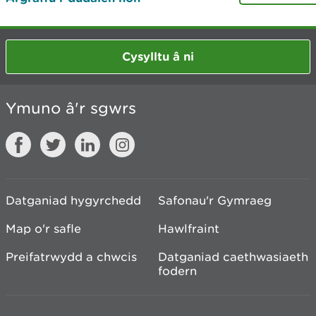
Cysylltu â ni
Ymuno â'r sgwrs
Datganiad hygyrchedd
Safonau'r Gymraeg
Map o'r safle
Hawlfraint
Preifatrwydd a chwcis
Datganiad caethwasiaeth
fodern