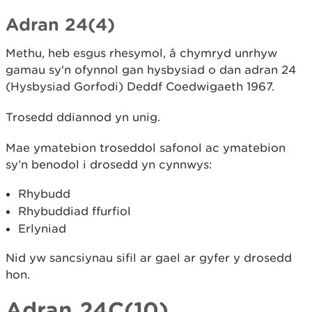
Adran 24(4)
Methu, heb esgus rhesymol, â chymryd unrhyw
gamau sy'n ofynnol gan hysbysiad o dan adran 24
(Hysbysiad Gorfodi) Deddf Coedwigaeth 1967.
Trosedd ddiannod yn unig.
Mae ymatebion troseddol safonol ac ymatebion
sy’n benodol i drosedd yn cynnwys:
Rhybudd
Rhybuddiad ffurfiol
Erlyniad
Nid yw sancsiynau sifil ar gael ar gyfer y drosedd
hon.
Adran 24C(10)