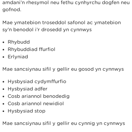
amdani’n rhesymol neu fethu cynhyrchu dogfen neu
gofnod.
Mae ymatebion troseddol safonol ac ymatebion
sy'n benodol i’r drosedd yn cynnwys
Rhybudd
Rhybuddiad ffurfiol
Erlyniad
Mae sancsiynau sifil y gellir eu gosod yn cynnwys
Hysbysiad cydymffurfio
Hysbysiad adfer
Cosb ariannol benodedig
Cosb ariannol newidiol
Hysbysiad stop
Mae sancsiynau sifil y gellir eu cynnig yn cynnwys