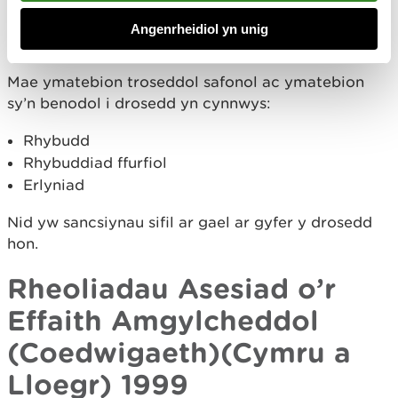
Coedwigaeth 1967.
Angenrheidiol yn unig
Trosedd ddiannod yn unig.
Mae ymatebion troseddol safonol ac ymatebion
sy’n benodol i drosedd yn cynnwys:
Rhybudd
Rhybuddiad ffurfiol
Erlyniad
Nid yw sancsiynau sifil ar gael ar gyfer y drosedd
hon.
Rheoliadau Asesiad o’r
Effaith Amgylcheddol
(Coedwigaeth)(Cymru a
Lloegr) 1999