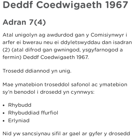
Deddf Coedwigaeth 1967
Adran 7(4)
Atal unigolyn ag awdurdod gan y Comisiynwyr i
arfer ei bwerau neu ei ddyletswyddau dan isadran
(2) (atal difrod gan gwningod, ysgyfarnogod a
fermin) Deddf Coedwigaeth 1967.
Trosedd ddiannod yn unig.
Mae ymatebion troseddol safonol ac ymatebion
sy’n benodol i drosedd yn cynnwys:
Rhybudd
Rhybuddiad ffurfiol
Erlyniad
Nid yw sancsiynau sifil ar gael ar gyfer y drosedd