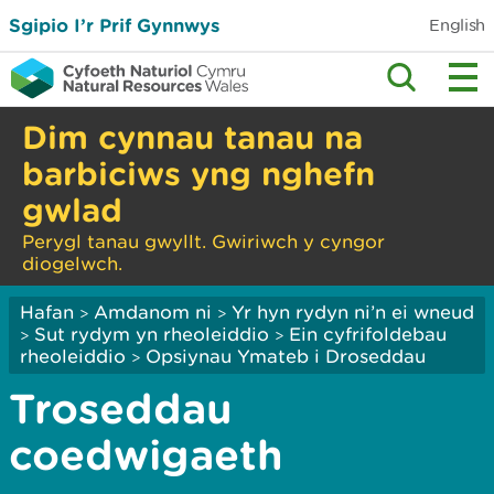
Sgipio I’r Prif Gynnwys
English
Dim cynnau tanau na
barbiciws yng nghefn
gwlad
Perygl tanau gwyllt. Gwiriwch y cyngor
diogelwch.
Hafan
Amdanom ni
Yr hyn rydyn ni’n ei wneud
>
>
Sut rydym yn rheoleiddio
Ein cyfrifoldebau
>
>
rheoleiddio
Opsiynau Ymateb i Droseddau
>
Troseddau
coedwigaeth