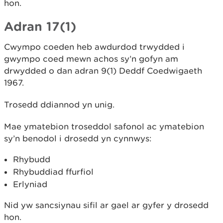
hon.
Adran 17(1)
Cwympo coeden heb awdurdod trwydded i
gwympo coed mewn achos sy’n gofyn am
drwydded o dan adran 9(1) Deddf Coedwigaeth
1967.
Trosedd ddiannod yn unig.
Mae ymatebion troseddol safonol ac ymatebion
sy’n benodol i drosedd yn cynnwys:
Rhybudd
Rhybuddiad ffurfiol
Erlyniad
Nid yw sancsiynau sifil ar gael ar gyfer y drosedd
hon.