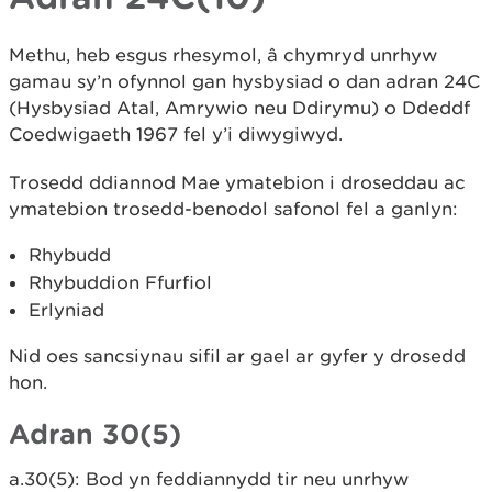
Methu, heb esgus rhesymol, â chymryd unrhyw
gamau sy’n ofynnol gan hysbysiad o dan adran 24C
(Hysbysiad Atal, Amrywio neu Ddirymu) o Ddeddf
Coedwigaeth 1967 fel y’i diwygiwyd.
Trosedd ddiannod Mae ymatebion i droseddau ac
ymatebion trosedd-benodol safonol fel a ganlyn:
Rhybudd
Rhybuddion Ffurfiol
Erlyniad
Nid oes sancsiynau sifil ar gael ar gyfer y drosedd
hon.
Adran 30(5)
a.30(5): Bod yn feddiannydd tir neu unrhyw