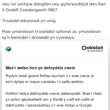
neu roi unrhyw ddogfen neu gyfarwyddyd dan Ran
II Deddf Coedwigaeth 1967.
Trosedd ddiannod yn unig.
Mae ymatebion troseddol safonol ac ymatebion
sy’n benodol i drosedd yn cynnwys:
Rhybudd
Rhybuddiad ffurfiol
Erlyniad
Mae'r wefan hon yn defnyddio cwcis
Nid yw sancsiynau sifil ar gael ar gyfer y drosedd
Rydym wedi gosod ffeiliau bychain o’r enw cwcis ar
hon.
eich dyfais er mwyn caniatáu i’n safle weithio.
Adran 46(5)
Hoffem hefyd ddefnyddio cwcis dadansoddi. Mae’r rhain
Methu â chydymffurfio ag is-ddeddf a wnaed dan
yn anfon gwybodaeth am y ffordd y caiff ein safle ei
adran 46 Deddf Coedwigaeth 1967 neu fynd yn
ddefnyddio i wasanaethau o’r enw Hotjar a Google
groes iddi.