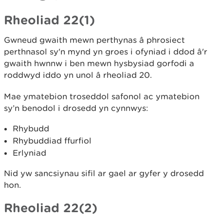
Rheoliad 22(1)
Gwneud gwaith mewn perthynas â phrosiect
perthnasol sy'n mynd yn groes i ofyniad i ddod â'r
gwaith hwnnw i ben mewn hysbysiad gorfodi a
roddwyd iddo yn unol â rheoliad 20.
Mae ymatebion troseddol safonol ac ymatebion
sy’n benodol i drosedd yn cynnwys:
Rhybudd
Rhybuddiad ffurfiol
Erlyniad
Nid yw sancsiynau sifil ar gael ar gyfer y drosedd
hon.
Rheoliad 22(2)