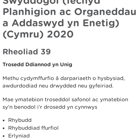
Swyddogol (Iechyd
Planhigion ac Organeddau
a Addaswyd yn Enetig)
(Cymru) 2020
Rheoliad 39
Trosedd Ddiannod yn Unig
Methu cydymffurfio â darpariaeth o hysbysiad,
awdurdodiad neu drwydded neu gyfeiriad.
Mae ymatebion troseddol safonol ac ymatebion
sy'n benodol i’r drosedd yn cynnwys
Rhybudd
Rhybuddiad ffurfiol
Erlyniad