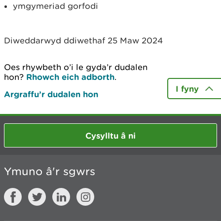
ymgymeriad gorfodi
Diweddarwyd ddiwethaf 25 Maw 2024
Oes rhywbeth o’i le gyda’r dudalen
hon?
Rhowch eich adborth
.
I fyny
Argraffu’r dudalen hon
Cysylltu â ni
Ymuno â'r sgwrs