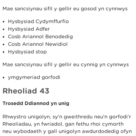
Mae sancsiynau sifil y gellir eu gosod yn cynnwys
Hysbysiad Cydymffurfio
Hysbysiad Adfer
Cosb Ariannol Benodedig
Cosb Ariannol Newidiol
Hysbysiad stop
Mae sancsiynau sifil y gellir eu cynnig yn cynnwys
ymgymeriad gorfodi
Rheoliad 43
Trosedd Ddiannod yn unig
Rhwystro unigolyn, sy'n gweithredu neu'n gorfodi’r
Rheoliadau, yn fwriadol, gan fethu rhoi cymorth
neu wybodaeth y gall unigolyn awdurdodedig ofyn