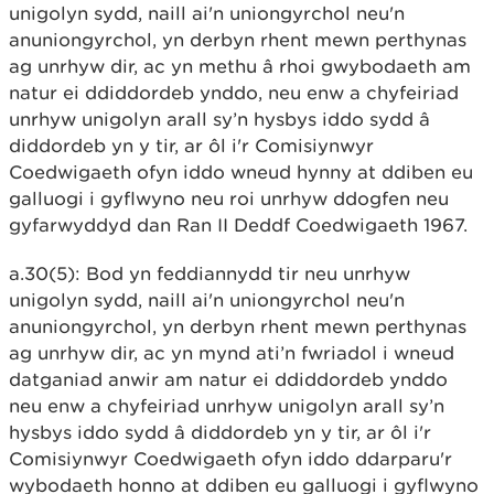
unigolyn sydd, naill ai'n uniongyrchol neu'n
anuniongyrchol, yn derbyn rhent mewn perthynas
ag unrhyw dir, ac yn methu â rhoi gwybodaeth am
natur ei ddiddordeb ynddo, neu enw a chyfeiriad
unrhyw unigolyn arall sy’n hysbys iddo sydd â
diddordeb yn y tir, ar ôl i'r Comisiynwyr
Coedwigaeth ofyn iddo wneud hynny at ddiben eu
galluogi i gyflwyno neu roi unrhyw ddogfen neu
gyfarwyddyd dan Ran II Deddf Coedwigaeth 1967.
a.30(5): Bod yn feddiannydd tir neu unrhyw
unigolyn sydd, naill ai'n uniongyrchol neu'n
anuniongyrchol, yn derbyn rhent mewn perthynas
ag unrhyw dir, ac yn mynd ati’n fwriadol i wneud
datganiad anwir am natur ei ddiddordeb ynddo
neu enw a chyfeiriad unrhyw unigolyn arall sy’n
hysbys iddo sydd â diddordeb yn y tir, ar ôl i'r
Comisiynwyr Coedwigaeth ofyn iddo ddarparu'r
wybodaeth honno at ddiben eu galluogi i gyflwyno