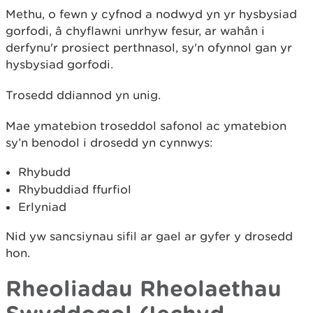
Methu, o fewn y cyfnod a nodwyd yn yr hysbysiad
gorfodi, â chyflawni unrhyw fesur, ar wahân i
derfynu'r prosiect perthnasol, sy'n ofynnol gan yr
hysbysiad gorfodi.
Trosedd ddiannod yn unig.
Mae ymatebion troseddol safonol ac ymatebion
sy’n benodol i drosedd yn cynnwys:
Rhybudd
Rhybuddiad ffurfiol
Erlyniad
Nid yw sancsiynau sifil ar gael ar gyfer y drosedd
hon.
Rheoliadau Rheolaethau