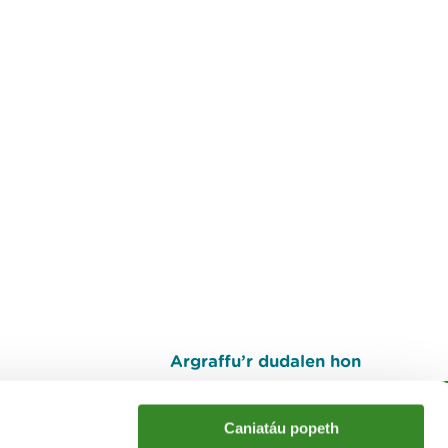
Argraffu’r dudalen hon
I fyny
Caniatáu popeth