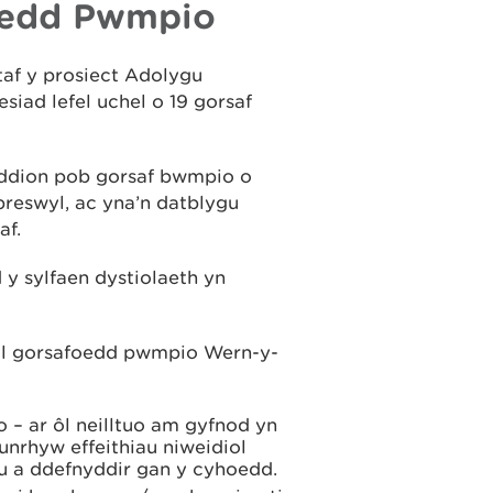
oedd Pwmpio
af y prosiect Adolygu
iad lefel uchel o 19 gorsaf
uddion pob gorsaf bwmpio o
 preswyl, ac yna’n datblygu
af.
y sylfaen dystiolaeth yn
ol gorsafoedd pwmpio Wern-y-
– ar ôl neilltuo am gyfnod yn
unrhyw effeithiau niweidiol
au a ddefnyddir gan y cyhoedd.