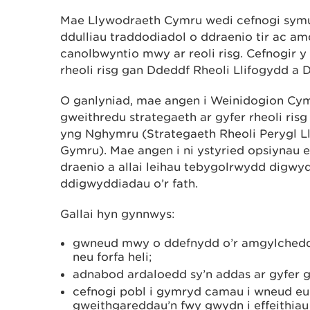
Mae Llywodraeth Cymru wedi cefnogi symud
ddulliau traddodiadol o ddraenio tir ac amd
canolbwyntio mwy ar reoli risg. Cefnogir y
rheoli risg gan Ddeddf Rheoli Llifogydd a
O ganlyniad, mae angen i Weinidogion Cym
gweithredu strategaeth ar gyfer rheoli risg
yng Nghymru (Strategaeth Rheoli Perygl Ll
Gymru). Mae angen i ni ystyried opsiynau er
draenio a allai leihau tebygolrwydd digwy
ddigwyddiadau o’r fath.
Gallai hyn gynnwys:
gwneud mwy o ddefnydd o’r amgylchedd 
neu forfa heli;
adnabod ardaloedd sy’n addas ar gyfer go
cefnogi pobl i gymryd camau i wneud eu h
gweithgareddau’n fwy gwydn i effeithiau 