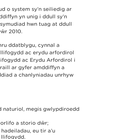
 o system sy’n seiliedig ar
diffyn yn unig i ddull sy’n
 symudiad hwn tuag at ddull
 Dŵr 2010.
ru ddatblygu, cynnal a
 llifogydd ac erydu arfordirol
ifogydd ac Erydu Arfordirol i
aill ar gyfer amddiffyn a
ddiad a chanlyniadau unrhyw
naturiol, megis gwlypdiroedd
rlifo a storio dŵr;
adeiladau, eu tir a’u
llifogydd.