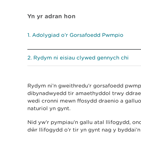
Yn yr adran hon
Adolygiad o’r Gorsafoedd Pwmpio
Rydym ni eisiau clywed gennych chi
Rydym ni’n gweithredu’r gorsafoedd pwmpi
dibynadwyedd tir amaethyddol trwy ddraeni
wedi cronni mewn ffosydd draenio a galluo
naturiol yn gynt.
Nid yw’r pympiau’n gallu atal llifogydd, o
dŵr llifogydd o’r tir yn gynt nag y byddai’