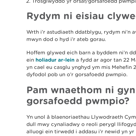
Trosglwyddo yr orsaf/gorsafoedd pwmpio
Rydym ni eisiau clywe
Wrth i’r astudiaeth ddatblygu, rydym ni’n 
mwyn dod o hyd i’r ateb gorau.
Hoffem glywed eich barn a byddem ni’n dd
ein
holiadur ar-lein
a fydd ar agor tan 22 
yn cael eu casglu ynghyd ym mis Mehefin 20
dyfodol pob un o’r gorsafoedd pwmpio.
Pam wnaethom ni gynna
gorsafoedd pwmpio?
Yn unol â blaenoriaethau Llywodraeth Cym
dull mwy cynaliadwy o reoli perygl llifogy
alluogi ein tirwedd i addasu i’r newid yn yr