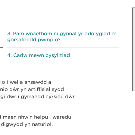
Pam wnaethom ni gynnal yr adolygiad i’r
gorsafoedd pwmpio?
Cadw mewn cysylltiad
o i wella ansawdd a
o dŵr yn artiffisial sydd
gi dŵr i gyrraedd cyrsiau dŵr
nd maen nhw’n helpu i waredu
n digwydd yn naturiol.