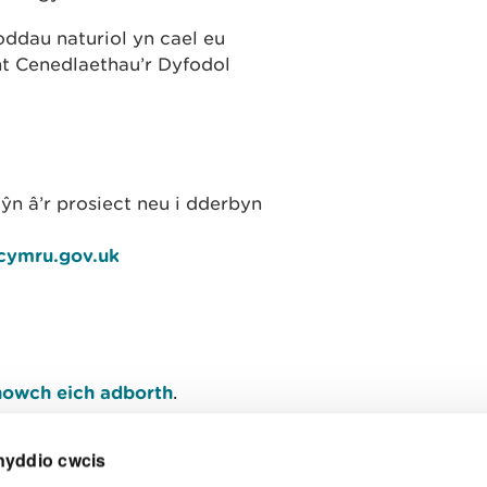
oddau naturiol yn cael eu
nt Cenedlaethau’r Dyfodol
.
n â’r prosiect neu i dderbyn
cymru.gov.uk
owch eich adborth
.
nyddio cwcis