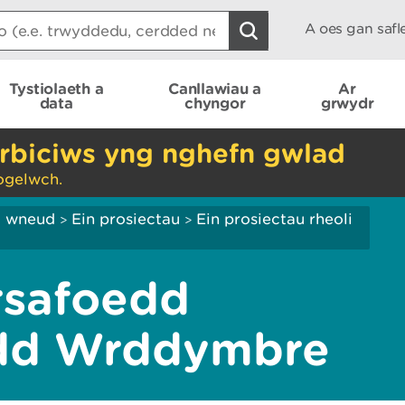
A oes gan saf
Tystiolaeth a
Canllawiau a
Ar
data
chyngor
grwydr
rbiciws yng nghefn gwlad
ogelwch.
ei wneud
Ein prosiectau
Ein prosiectau rheoli
>
>
rsafoedd
dd Wrddymbre