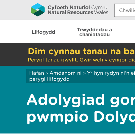
Search:
Trwyddedau a
Llifogydd
chaniatadau
Dim cynnau tanau na ba
Perygl tanau gwyllt. Gwiriwch y cyngor di
Hafan
Amdanom ni
Yr hyn rydyn ni’n 
>
>
perygl llifogydd
Adolygiad go
pwmpio Doly