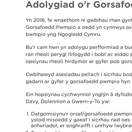
Adolygiad o’r Gorsaf
Yn 2016, fe wnaethom ni gwblhau rhan gynt
Gorsafoedd Pwmpio a oedd yn cynnwys ases
bwmpio yng Ngogledd Cymru.
Bu’r cam hwn yn adolygu perfformiad a b
ran rheoli perygl llifogydd i bobl ac eiddo
opsiynau rheoli hirdymor ar gyfer pob gors
Cwblhawyd asesiadau pellach i sicrhau bod 
gadarn ar gyfer y gorsafoedd pwmpio hyn
Ein hopsiynau cychwynnol ynglŷn â dyfod
Davy, Dolennion a Gwern-y-To yw:
Datgomisiynu’r orsaf/gorsafoedd pwmpio 
ystod misoedd y gaeaf i sicrhau nad oes 
anfwriadol, er enghraifft i unrhyw lwybr