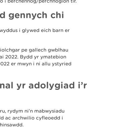
 i berchennog/perchnogion tir.
d gennych chi
awyddus i glywed eich barn er
iolchgar pe gallech gwblhau
Mai 2022. Bydd yr ymatebion
22 er mwyn i ni allu ystyried
l yr adolygiad i’r
ru, rydym ni’n mabwysiadu
dd ac archwilio cyfleoedd i
 hinsawdd.