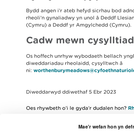
Bydd angen i’r ateb hefyd sicrhau bod adn
rheoli’n gynaliadwy yn unol â Deddf Llesia
(Cymru) a Deddf yr Amgylchedd (Cymru)
Cadw mewn cysylltiad
Os hoffech unrhyw wybodaeth bellach ynglŷ
diweddariadau rheolaidd, cysylltwch â
ni:
worthenburymeadows@cyfoethnaturiol
Diweddarwyd ddiwethaf 5 Ebr 2023
Oes rhywbeth o’i le gyda’r dudalen hon?
Rh
Mae'r wefan hon yn def