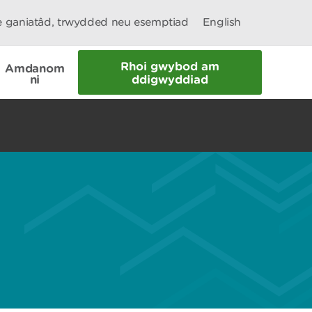
le ganiatâd, trwydded neu esemptiad
English
Rhoi gwybod am
Amdanom
ni
ddigwyddiad