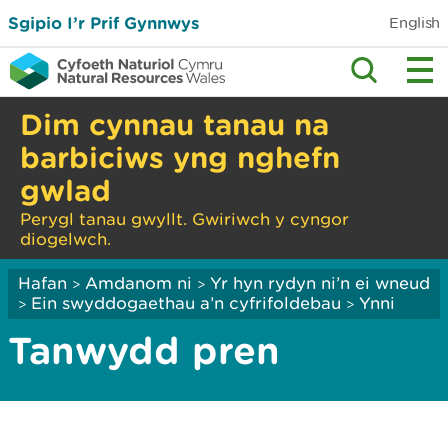
Sgipio I’r Prif Gynnwys
English
Dim cynnau tanau na
barbiciws yng nghefn
gwlad
Perygl tanau gwyllt. Gwiriwch y cyngor
diogelwch.
Hafan
Amdanom ni
Yr hyn rydyn ni’n ei wneud
>
>
Ein swyddogaethau a’n cyfrifoldebau
Ynni
>
>
Tanwydd pren