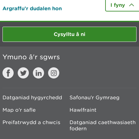
I fyny
Argraffu’r dudalen hon
Cysylltu â ni
Ymuno â'r sgwrs
Datganiad hygyrchedd
Safonau'r Gymraeg
Map o'r safle
Hawlfraint
Preifatrwydd a chwcis
Datganiad caethwasiaeth
fodern