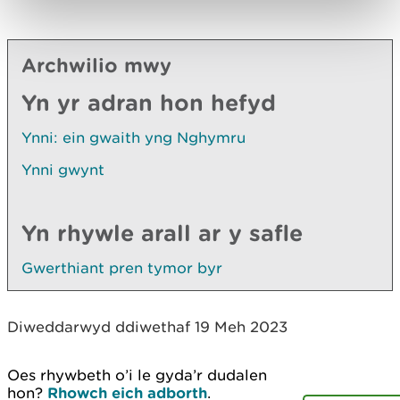
Archwilio mwy
Yn yr adran hon hefyd
Ynni: ein gwaith yng Nghymru
Ynni gwynt
Yn rhywle arall ar y safle
Gwerthiant pren tymor byr
Diweddarwyd ddiwethaf 19 Meh 2023
Oes rhywbeth o’i le gyda’r dudalen
hon?
Rhowch eich adborth
.