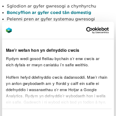
Sglodion ar gyfer gwresogi a chynhyrchu
Boncyffion ar gyfer coed tân domestig
Pelenni pren ar gyfer systemau gwresogi
awtomatig
Caiff tanwydd pren ei greu o ddeunyddiau sy'n
anaddas ar gyfer unrhyw weithgarwch prosesu
pren arall. Mae enghreifftiau yn cynnwys
Mae'r wefan hon yn defnyddio cwcis
gweddillion coedwigoedd, teneuon pren caled a
Rydym wedi gosod ffeiliau bychain o’r enw cwcis ar
phren crwn o ddiamedr bach.
eich dyfais er mwyn caniatáu i’n safle weithio.
Cysylltwch â ni
Hoffem hefyd ddefnyddio cwcis dadansoddi. Mae’r rhain
yn anfon gwybodaeth am y ffordd y caiff ein safle ei
Os oes gennych unrhyw gwestiynau ynglŷn ag ynni
ddefnyddio i wasanaethau o’r enw Hotjar a Google
pren, anfonwch e-bost at:
Analytics. Rydym yn defnyddio’r wybodaeth hon i wella
commdevteam@cyfoethnaturiolcymru.gov.uk
ein safle. Gadewch i ni wybod eich bod yn fodlon â hyn.
Byddwn yn defnyddio cwci i gadw eich dewis.
Dewis