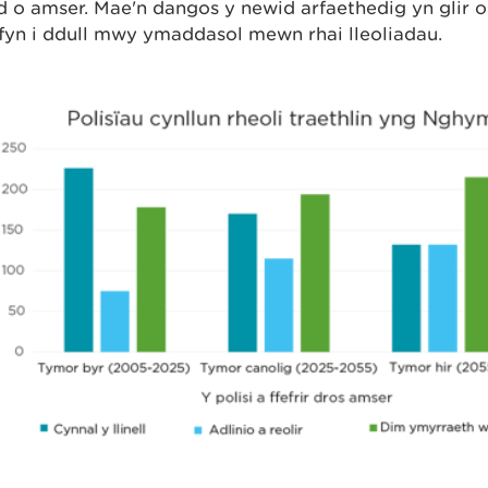
 o amser. Mae'n dangos y newid arfaethedig yn glir o
fyn i ddull mwy ymaddasol mewn rhai lleoliadau.