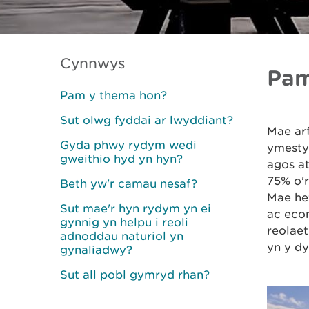
Cynnwys
Pam
Pam y thema hon?
Sut olwg fyddai ar lwyddiant?
Mae ar
Gyda phwy rydym wedi
ymesty
gweithio hyd yn hyn?
agos at
75% o'r
Beth yw'r camau nesaf?
Mae hef
Sut mae'r hyn rydym yn ei
ac econ
gynnig yn helpu i reoli
reolaet
adnoddau naturiol yn
yn y dy
gynaliadwy?
Sut all pobl gymryd rhan?