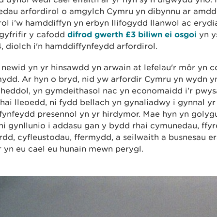
dau arfordirol o amgylch Cymru yn dibynnu ar amdd
rol i'w hamddiffyn yn erbyn llifogydd llanwol ac erydi
yfrifir y cafodd
difrod gwerth £3 biliwn ei osgoi
yn y
, diolch i'n hamddiffynfeydd arfordirol.
newid yn yr hinsawdd yn arwain at lefelau'r môr yn c
ydd. Ar hyn o bryd, nid yw arfordir Cymru yn wydn y
heddol, yn gymdeithasol nac yn economaidd i'r pwys
ai lleoedd, ni fydd bellach yn gynaliadwy i gynnal yr
fynfeydd presennol yn yr hirdymor. Mae hyn yn golyg
 ni gynllunio i addasu gan y bydd rhai cymunedau, ffyr
yrdd, cyfleustodau, ffermydd, a seilwaith a busnesau era
r yn eu cael eu hunain mewn perygl.