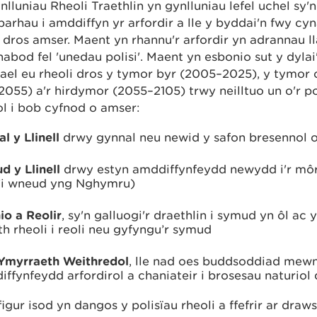
lluniau Rheoli Traethlin yn gynlluniau lefel uchel sy'n
arhau i amddiffyn yr arfordir a lle y byddai'n fwy cyn
dros amser. Maent yn rhannu'r arfordir yn adrannau lla
abod fel 'unedau polisi'. Maent yn esbonio sut y dylai
gael eu rheoli dros y tymor byr (2005–2025), y tymor 
055) a'r hirdymor (2055–2105) trwy neilltuo un o'r pol
l i bob cyfnod o amser:
l y Llinell
drwy gynnal neu newid y safon bresennol 
 y Llinell
drwy estyn amddiffynfeydd newydd i'r môr
’i wneud yng Nghymru)
io a Reolir
, sy'n galluogi'r draethlin i symud yn ôl ac
h rheoli i reoli neu gyfyngu’r symud
Ymyrraeth Weithredol
, lle nad oes buddsoddiad mew
ffynfeydd arfordirol a chaniateir i brosesau naturio
figur isod yn dangos y polisïau rheoli a ffefrir ar draws 