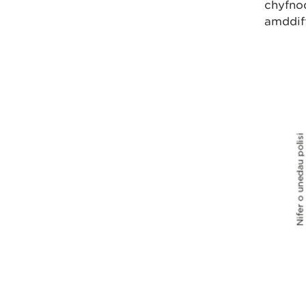
chyfnod
amddif