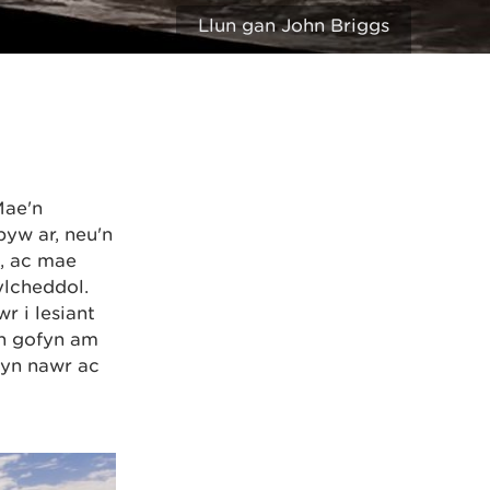
Llun gan John Briggs
Mae'n
yw ar, neu'n
h, ac mae
ylcheddol.
r i lesiant
'n gofyn am
hyn nawr ac