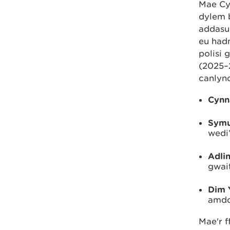
Mae Cyn
dylem b
addasu 
eu hadn
polisi 
(2025–2
canlyno
Cynna
Symud
wedi
Adlin
gwait
Dim 
amddi
Mae'r f