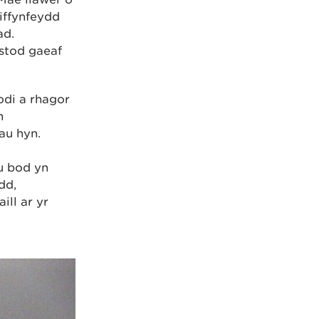
iffynfeydd
ad.
stod gaeaf
odi a rhagor
n
au hyn.
u bod yn
dd,
ill ar yr