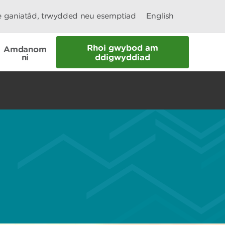
le ganiatâd, trwydded neu esemptiad
English
Rhoi gwybod am
Amdanom
ni
ddigwyddiad