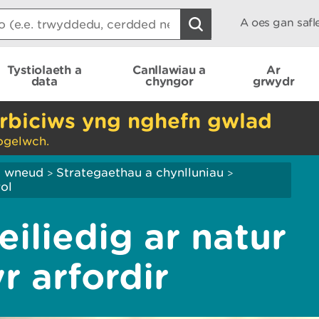
A oes gan saf
Tystiolaeth a
Canllawiau a
Ar
data
chyngor
grwydr
rbiciws yng nghefn gwlad
ogelwch.
ei wneud
Strategaethau a chynlluniau
>
>
ol
eiliedig ar natur
r arfordir