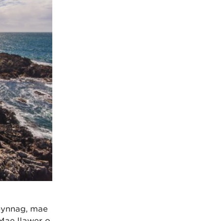
 bynnag, mae
 Mae llawer o