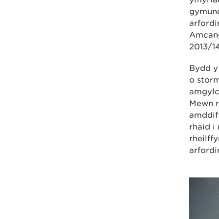
gymune
arfordi
Amcang
2013/14
Bydd y 
o storm
amgylc
Mewn rh
amddif
rhaid i
rheilff
arfordi