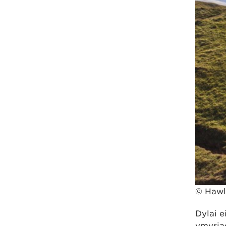
© Hawlf
Dylai e
ymyriad