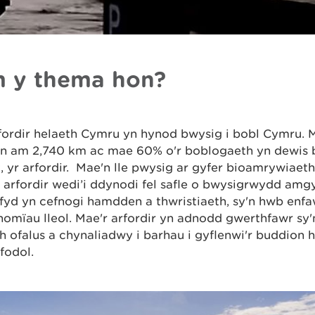
 y thema hon?
fordir helaeth Cymru yn hynod bwysig i bobl Cymru. 
n am 2,740 km ac mae 60% o'r boblogaeth yn dewis b
, yr arfordir. Mae'n lle pwysig ar gyfer bioamrywiaet
 arfordir wedi’i ddynodi fel safle o bwysigrwydd amg
yd yn cefnogi hamdden a thwristiaeth, sy'n hwb enfaw
omïau lleol. Mae'r arfordir yn adnodd gwerthfawr sy
h ofalus a chynaliadwy i barhau i gyflenwi'r buddion 
fodol.