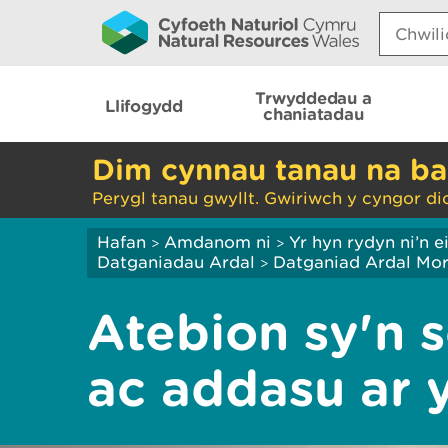
Search:
Trwyddedau a
Llifogydd
chaniatadau
Dim cynnau tanau na ba
Perygl tanau gwyllt. Gwiriwch y cyngor di
Hafan
Amdanom ni
Yr hyn rydyn ni’n 
>
>
Datganiadau Ardal
Datganiad Ardal Mor
>
Atebion sy'n s
ac addasu ar y