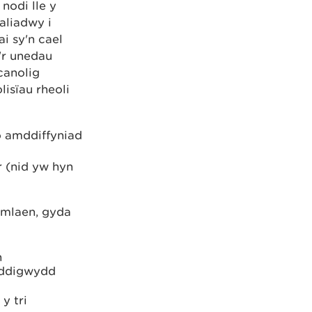
 nodi lle y
aliadwy i
i sy'n cael
'r unedau
canolig
isïau rheoli
o amddiffyniad
 (nid yw hyn
 ymlaen, gyda
n
l ddigwydd
y tri