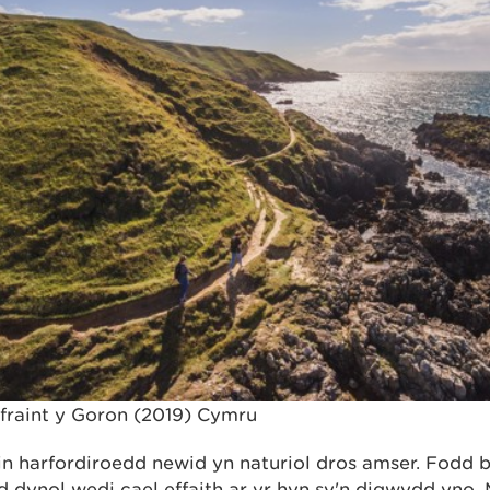
raint y Goron (2019) Cymru​
in harfordiroedd newid yn naturiol dros amser. Fodd
 dynol wedi cael effaith ar yr hyn sy'n digwydd yno.