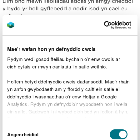
Dim ond mewn lleoliadau addas yn amgylcheddol
y bydd yr holl gyfleoedd a nodir isod yn cael eu
cefnogi.
Economi:
Gwell dealltwriaeth o rôl amaethyddiaeth a
Mae'r wefan hon yn defnyddio cwcis
mentrau gwledig eraill fel sail i'r economi wledig
Rydym wedi gosod ffeiliau bychain o’r enw cwcis ar
Y cyfle i weithio gyda fforymau a rhwydweithiau
eich dyfais er mwyn caniatáu i’n safle weithio.
presennol i gefnogi agenda'r economi wledig
Hoffem hefyd ddefnyddio cwcis dadansoddi. Mae’r rhain
Cynyddu cyfleoedd am gyflogaeth drwy
yn anfon gwybodaeth am y ffordd y caiff ein safle ei
ddarpariaeth addysgol o ran sgiliau gwledig
ddefnyddio i wasanaethau o’r enw Hotjar a Google
Analytics. Rydym yn defnyddio’r wybodaeth hon i wella
Cynyddu cyfleoedd am fentrau ynni gwyrdd lle
bo hynny'n briodol
ein safle. Gadewch i ni wybod eich bod yn fodlon â hyn.
Byddwn yn defnyddio cwci i gadw eich dewis.
Ystyried sut gall y system gynllunio gefnogi
Dewis
economi wledig gynaliadwy
Gellir
darllen mwy am ein cwcis
cyn i chi ddewis.
Angenrheidiol
Caniatâd