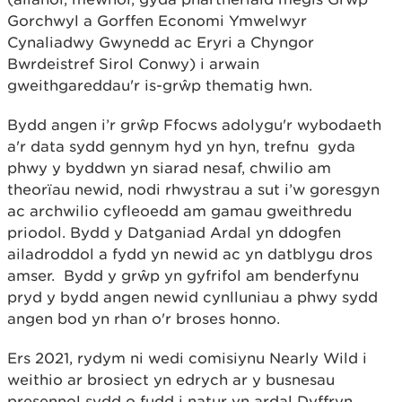
Gorchwyl a Gorffen Economi Ymwelwyr
Cynaliadwy Gwynedd ac Eryri a Chyngor
Bwrdeistref Sirol Conwy) i arwain
gweithgareddau'r is-grŵp thematig hwn.
Bydd angen i’r grŵp Ffocws adolygu'r wybodaeth
a'r data sydd gennym hyd yn hyn, trefnu gyda
phwy y byddwn yn siarad nesaf, chwilio am
theorïau newid, nodi rhwystrau a sut i’w goresgyn
ac archwilio cyfleoedd am gamau gweithredu
priodol. Bydd y Datganiad Ardal yn ddogfen
ailadroddol a fydd yn newid ac yn datblygu dros
amser. Bydd y grŵp yn gyfrifol am benderfynu
pryd y bydd angen newid cynlluniau a phwy sydd
angen bod yn rhan o'r broses honno.
Ers 2021, rydym ni wedi comisiynu Nearly Wild i
weithio ar brosiect yn edrych ar y busnesau
presennol sydd o fudd i natur yn ardal Dyffryn