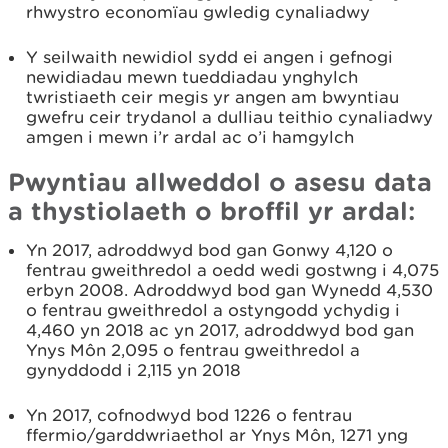
rhwystro economïau gwledig cynaliadwy
Y seilwaith newidiol sydd ei angen i gefnogi
newidiadau mewn tueddiadau ynghylch
twristiaeth ceir megis yr angen am bwyntiau
gwefru ceir trydanol a dulliau teithio cynaliadwy
amgen i mewn i’r ardal ac o’i hamgylch
Pwyntiau allweddol o asesu data
a thystiolaeth o broffil yr ardal:
Yn 2017, adroddwyd bod gan Gonwy 4,120 o
fentrau gweithredol a oedd wedi gostwng i 4,075
erbyn 2008. Adroddwyd bod gan Wynedd 4,530
o fentrau gweithredol a ostyngodd ychydig i
4,460 yn 2018 ac yn 2017, adroddwyd bod gan
Ynys Môn 2,095 o fentrau gweithredol a
gynyddodd i 2,115 yn 2018
Yn 2017, cofnodwyd bod 1226 o fentrau
ffermio/garddwriaethol ar Ynys Môn, 1271 yng