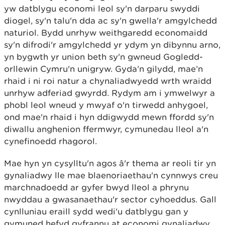
yw datblygu economi leol sy'n darparu swyddi
diogel, sy'n talu'n dda ac sy'n gwella'r amgylchedd
naturiol. Bydd unrhyw weithgaredd economaidd
sy'n difrodi'r amgylchedd yr ydym yn dibynnu arno,
yn bygwth yr union beth sy'n gwneud Gogledd-
orllewin Cymru'n unigryw. Gyda’n gilydd, mae’n
rhaid i ni roi natur a chynaliadwyedd wrth wraidd
unrhyw adferiad gwyrdd. Rydym am i ymwelwyr a
phobl leol wneud y mwyaf o'n tirwedd anhygoel,
ond mae'n rhaid i hyn ddigwydd mewn ffordd sy'n
diwallu anghenion ffermwyr, cymunedau lleol a'n
cynefinoedd rhagorol.
Mae hyn yn cysylltu'n agos â'r thema ar reoli tir yn
gynaliadwy lle mae blaenoriaethau'n cynnwys creu
marchnadoedd ar gyfer bwyd lleol a phrynu
nwyddau a gwasanaethau'r sector cyhoeddus. Gall
cynlluniau eraill sydd wedi'u datblygu gan y
gymuned hefyd gyfrannu at economi gynaliadwy,