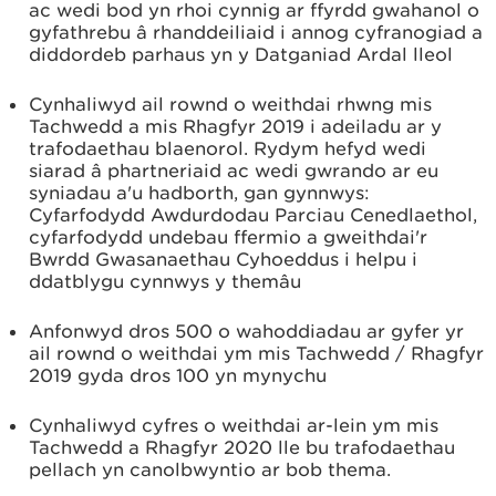
ac wedi bod yn rhoi cynnig ar ffyrdd gwahanol o
gyfathrebu â rhanddeiliaid i annog cyfranogiad a
diddordeb parhaus yn y Datganiad Ardal lleol
Cynhaliwyd ail rownd o weithdai rhwng mis
Tachwedd a mis Rhagfyr 2019 i adeiladu ar y
trafodaethau blaenorol. Rydym hefyd wedi
siarad â phartneriaid ac wedi gwrando ar eu
syniadau a'u hadborth, gan gynnwys:
Cyfarfodydd Awdurdodau Parciau Cenedlaethol,
cyfarfodydd undebau ffermio a gweithdai'r
Bwrdd Gwasanaethau Cyhoeddus i helpu i
ddatblygu cynnwys y themâu
Anfonwyd dros 500 o wahoddiadau ar gyfer yr
ail rownd o weithdai ym mis Tachwedd / Rhagfyr
2019 gyda dros 100 yn mynychu
Cynhaliwyd cyfres o weithdai ar-lein ym mis
Tachwedd a Rhagfyr 2020 lle bu trafodaethau
pellach yn canolbwyntio ar bob thema.