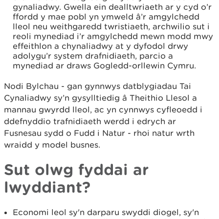
gynaliadwy. Gwella ein dealltwriaeth ar y cyd o’r
ffordd y mae pobl yn ymweld â’r amgylchedd
lleol neu weithgaredd twristiaeth, archwilio sut i
reoli mynediad i’r amgylchedd mewn modd mwy
effeithlon a chynaliadwy at y dyfodol drwy
adolygu’r system drafnidiaeth, parcio a
mynediad ar draws Gogledd-orllewin Cymru.
Nodi Bylchau - gan gynnwys datblygiadau Tai
Cynaliadwy sy’n gysylltiedig â Theithio Llesol a
mannau gwyrdd lleol, ac yn cynnwys cyfleoedd i
ddefnyddio trafnidiaeth werdd i edrych ar
Fusnesau sydd o Fudd i Natur - rhoi natur wrth
wraidd y model busnes.
Sut olwg fyddai ar
lwyddiant?
Economi leol sy'n darparu swyddi diogel, sy'n