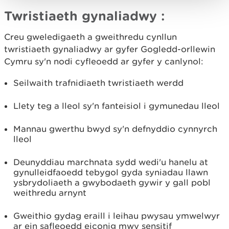
Twristiaeth gynaliadwy :
Creu gweledigaeth a gweithredu cynllun
twristiaeth gynaliadwy ar gyfer Gogledd-orllewin
Cymru sy'n nodi cyfleoedd ar gyfer y canlynol:
Seilwaith trafnidiaeth twristiaeth werdd
Llety teg a lleol sy'n fanteisiol i gymunedau lleol
Mannau gwerthu bwyd sy'n defnyddio cynnyrch
lleol
Deunyddiau marchnata sydd wedi'u hanelu at
gynulleidfaoedd tebygol gyda syniadau llawn
ysbrydoliaeth a gwybodaeth gywir y gall pobl
weithredu arnynt
Gweithio gydag eraill i leihau pwysau ymwelwyr
ar ein safleoedd eiconig mwy sensitif