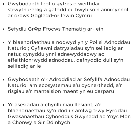
Gwybodaeth leol o gyfres o weithdai
strwythuredig a gafodd eu hwyluso’n annibynnol
ar draws Gogledd-orllewin Cymru
Sefydlu Grŵp Ffocws Thematig ar-lein
Y blaenoriaethau a nodwyd yn y Polisi Adnoddau
Naturiol; Cyflawni datrysiadau sy'n seiliedig ar
natur, cynyddu ynni adnewyddadwy ac
effeithlonrwydd adnoddau, defnyddio dull sy'n
seiliedig ar le
Gwybodaeth o’r Adroddiad ar Sefyllfa Adnoddau
Naturiol am ecosystemau a'u cydnerthedd, a'r
risgiau a'r manteision maent yn eu darparu
Yr asesiadau a chynlluniau llesiant, a'r
blaenoriaethau sy'n dod i'r amlwg trwy Fyrddau
Gwasanaethau Cyhoeddus Gwynedd ac Ynys Môn
a Chonwy a Sir Ddinbych