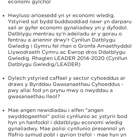
economi gylchol
Hwyluso arloesedd yn yr economi wledig.
Ystyried sut bydd buddsoddiad nawr yn darparu
sail ar gyfer economi gynaliadwy yn y dyfodol.
Datblygu mentrau sy'n adeiladu ar y gorau o
fentrau a ariennir drwy'r Cynllun Datblygu
Gwledig i Gymru fel rhan o Gronfa Amaethyddol
Llywodraeth Cymru ac Ewrop dros Ddatblygu
Gwledig. Rhaglen LEADER 2014-2020 (Cynllun
Datblygu Gwledig/LEADER)
Dylech ystyried caffael y sector cyhoeddus ar
draws y Byrddau Gwasanaethau Cyhoeddus -
pwy allai fod yn prynu mwy o nwyddau a
gwasanaethau lleol?
Mae angen newidiadau i elfen "angen
swyddogaethol" polisi cynllunio ac ystyrir bod
hyn yn hanfodol i ddatblygu economi wledig
gynaliadwy. Mae polisi cynllunio presennol yn
ffafrio symud pobl i gyrion trefol - mae hyn yn