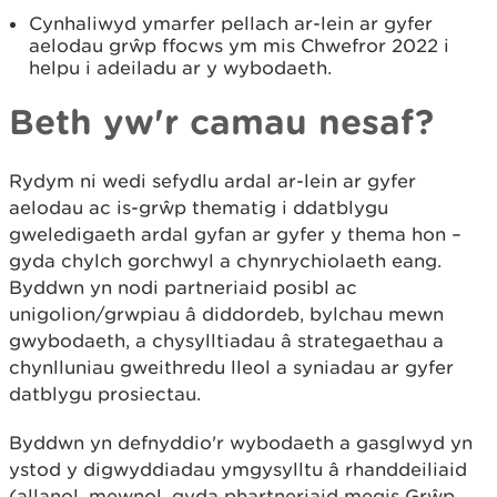
Cynhaliwyd ymarfer pellach ar-lein ar gyfer
aelodau grŵp ffocws ym mis Chwefror 2022 i
helpu i adeiladu ar y wybodaeth.
Beth yw'r camau nesaf?
Rydym ni wedi sefydlu ardal ar-lein ar gyfer
aelodau ac is-grŵp thematig i ddatblygu
gweledigaeth ardal gyfan ar gyfer y thema hon –
gyda chylch gorchwyl a chynrychiolaeth eang.
Byddwn yn nodi partneriaid posibl ac
unigolion/grwpiau â diddordeb, bylchau mewn
gwybodaeth, a chysylltiadau â strategaethau a
chynlluniau gweithredu lleol a syniadau ar gyfer
datblygu prosiectau.
Byddwn yn defnyddio'r wybodaeth a gasglwyd yn
ystod y digwyddiadau ymgysylltu â rhanddeiliaid
(allanol, mewnol, gyda phartneriaid megis Grŵp