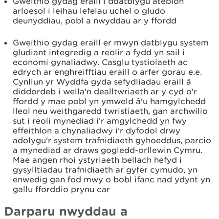
Gweithio gydag eraill i ddatblygu atebion
arloesol i leihau lefelau uchel o gludo
deunyddiau, pobl a nwyddau ar y ffordd
Gweithio gydag eraill er mwyn datblygu system
gludiant integredig a reolir a fydd yn sail i
economi gynaliadwy. Casglu tystiolaeth ac
edrych ar enghreifftiau eraill o arfer gorau e.e.
Cynllun yr Wyddfa gyda sefydliadau eraill â
diddordeb i wella'n dealltwriaeth ar y cyd o'r
ffordd y mae pobl yn ymweld â'u hamgylchedd
lleol neu weithgaredd twristiaeth, gan archwilio
sut i reoli mynediad i'r amgylchedd yn fwy
effeithlon a chynaliadwy i'r dyfodol drwy
adolygu'r system trafnidiaeth gyhoeddus, parcio
a mynediad ar draws gogledd-orllewin Cymru.
Mae angen rhoi ystyriaeth bellach hefyd i
gysylltiadau trafnidiaeth ar gyfer cymudo, yn
enwedig gan fod mwy o bobl ifanc nad ydynt yn
gallu fforddio prynu car
Darparu nwyddau a