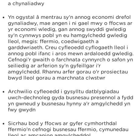
a chynaliadwy
Yn ogystal â mentrau sy'n annog economi drefol
gynaliadwy, mae angen i ni gael mwy o ffocws ar
yr economi wledig, gan annog swyddi gwledig
sy'n cynnwys pobl yn eu hamgylchedd gwledig
lleol, megis: ffermio, coedwigaeth a
garddwriaeth. Creu cyfleoedd cyflogaeth lleol i
annog pobl ifanc i aros mewn ardaloedd gwledig.
Cefnogi’r gwaith o farchnata cynnyrch o safon yn
seiliedig ar arferion sy'n gyfeillgar i'r
amgylchedd. Rhannu arfer gorau o'r prosiectau
bwyd lleol gorau a marchnata clwstwr
Archwilio cyfleoedd i gysylltu datblygiadau
uwch-dechnoleg gyda busnesau presennol a fydd
yn gwneud y busnesau hynny a'r amgylchedd yn
fwy gwydn
Sicrhau bod y ffocws ar gyfer cymhorthdal
ffermio'n cefnogi busnesau ffermio, cymunedau
lleol ac amcanion amgylcheddol