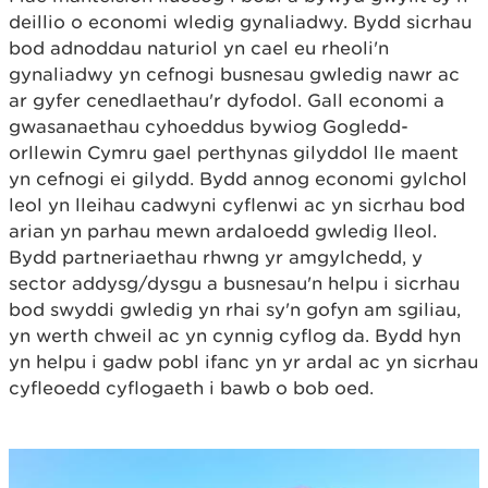
deillio o economi wledig gynaliadwy. Bydd sicrhau
bod adnoddau naturiol yn cael eu rheoli'n
gynaliadwy yn cefnogi busnesau gwledig nawr ac
ar gyfer cenedlaethau'r dyfodol. Gall economi a
gwasanaethau cyhoeddus bywiog Gogledd-
orllewin Cymru gael perthynas gilyddol lle maent
yn cefnogi ei gilydd. Bydd annog economi gylchol
leol yn lleihau cadwyni cyflenwi ac yn sicrhau bod
arian yn parhau mewn ardaloedd gwledig lleol.
Bydd partneriaethau rhwng yr amgylchedd, y
sector addysg/dysgu a busnesau'n helpu i sicrhau
bod swyddi gwledig yn rhai sy'n gofyn am sgiliau,
yn werth chweil ac yn cynnig cyflog da. Bydd hyn
yn helpu i gadw pobl ifanc yn yr ardal ac yn sicrhau
cyfleoedd cyflogaeth i bawb o bob oed.