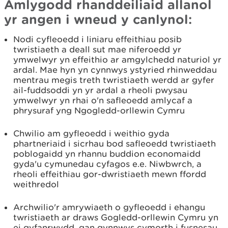
Amlygodd rhanddeiliaid allanol
yr angen i wneud y canlynol:
Nodi cyfleoedd i liniaru effeithiau posib
twristiaeth a deall sut mae niferoedd yr
ymwelwyr yn effeithio ar amgylchedd naturiol yr
ardal. Mae hyn yn cynnwys ystyried rhinweddau
mentrau megis treth twristiaeth werdd ar gyfer
ail-fuddsoddi yn yr ardal a rheoli pwysau
ymwelwyr yn rhai o'n safleoedd amlycaf a
phrysuraf yng Ngogledd-orllewin Cymru
Chwilio am gyfleoedd i weithio gyda
phartneriaid i sicrhau bod safleoedd twristiaeth
poblogaidd yn rhannu buddion economaidd
gyda'u cymunedau cyfagos e.e. Niwbwrch, a
rheoli effeithiau gor-dwristiaeth mewn ffordd
weithredol
Archwilio'r amrywiaeth o gyfleoedd i ehangu
twristiaeth ar draws Gogledd-orllewin Cymru yn
ei gyfanrwydd, gan gynnwys cymorth i fusnesau