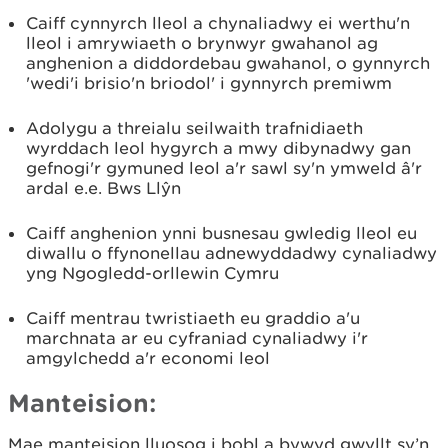
Caiff cynnyrch lleol a chynaliadwy ei werthu'n
lleol i amrywiaeth o brynwyr gwahanol ag
anghenion a diddordebau gwahanol, o gynnyrch
'wedi'i brisio'n briodol' i gynnyrch premiwm
Adolygu a threialu seilwaith trafnidiaeth
wyrddach leol hygyrch a mwy dibynadwy gan
gefnogi'r gymuned leol a'r sawl sy'n ymweld â'r
ardal e.e. Bws Llŷn
Caiff anghenion ynni busnesau gwledig lleol eu
diwallu o ffynonellau adnewyddadwy cynaliadwy
yng Ngogledd-orllewin Cymru
Caiff mentrau twristiaeth eu graddio a'u
marchnata ar eu cyfraniad cynaliadwy i'r
amgylchedd a'r economi leol
Manteision:
Mae manteision lluosog i bobl a bywyd gwyllt sy’n