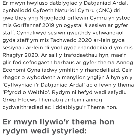
Er mwyn hwyluso datblygiad y Datganiad Ardal,
cynhaliodd Cyfoeth Naturiol Cymru (CNC) dri
gweithdy yng Ngogledd-orllewin Cymru yn ystod
mis Gorffennaf 2019 yn ogystal â sesiwn ar gyfer
staff. Cynhaliwyd sesiwn gweithdy ychwanegol
gyda staff ym mis Tachwedd 2020 ar-lein gyda
sesiynau ar-lein dilynol gyda rhanddeiliaid ym mis
Rhagfyr 2020. Ar sail y trafodaethau hyn, mae'n
glir fod cefnogaeth barhaus ar gyfer thema Annog
Economi Gynaliadwy ymhlith y rhanddeiliaid. Ceir
rhagor o wybodaeth a manylion ynglŷn â hyn yn y
’Cyflwyniad i'r Datganiad Ardal’ ac o fewn y thema
‘Ffyrdd o Weithio’. Rydym ni hefyd wedi sefydlu
Grŵp Ffocws Thematig ar-lein i annog
cydweithrediad ac i ddatblygu’r Thema hon.
Er mwyn llywio'r thema hon
rydym wedi ystyried: