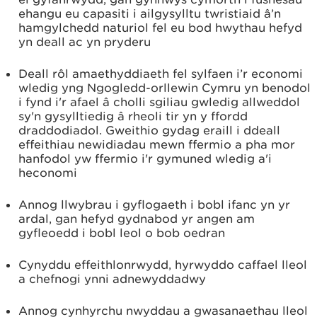
ehangu eu capasiti i ailgysylltu twristiaid â’n
hamgylchedd naturiol fel eu bod hwythau hefyd
yn deall ac yn pryderu
Deall rôl amaethyddiaeth fel sylfaen i’r economi
wledig yng Ngogledd-orllewin Cymru yn benodol
i fynd i'r afael â cholli sgiliau gwledig allweddol
sy'n gysylltiedig â rheoli tir yn y ffordd
draddodiadol. Gweithio gydag eraill i ddeall
effeithiau newidiadau mewn ffermio a pha mor
hanfodol yw ffermio i'r gymuned wledig a'i
heconomi
Annog llwybrau i gyflogaeth i bobl ifanc yn yr
ardal, gan hefyd gydnabod yr angen am
gyfleoedd i bobl leol o bob oedran
Cynyddu effeithlonrwydd, hyrwyddo caffael lleol
a chefnogi ynni adnewyddadwy
Annog cynhyrchu nwyddau a gwasanaethau lleol