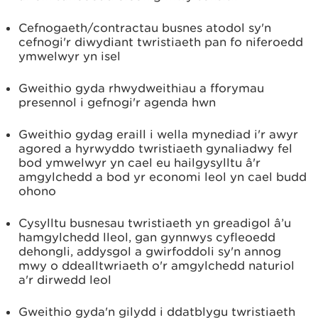
Cefnogaeth/contractau busnes atodol sy'n
cefnogi'r diwydiant twristiaeth pan fo niferoedd
ymwelwyr yn isel
Gweithio gyda rhwydweithiau a fforymau
presennol i gefnogi'r agenda hwn
Gweithio gydag eraill i wella mynediad i'r awyr
agored a hyrwyddo twristiaeth gynaliadwy fel
bod ymwelwyr yn cael eu hailgysylltu â'r
amgylchedd a bod yr economi leol yn cael budd
ohono
Cysylltu busnesau twristiaeth yn greadigol â’u
hamgylchedd lleol, gan gynnwys cyfleoedd
dehongli, addysgol a gwirfoddoli sy'n annog
mwy o ddealltwriaeth o'r amgylchedd naturiol
a'r dirwedd leol
Gweithio gyda'n gilydd i ddatblygu twristiaeth