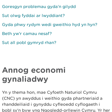
Goresgyn problemau gyda’n gilydd
Sut olwg fyddai ar lwyddiant?
Gyda phwy rydym wedi gweithio hyd yn hyn?
Beth yw'r camau nesaf?
Sut all pobl gymryd rhan?
Annog economi
gynaliadwy
Yn y thema hon, mae Cyfoeth Naturiol Cymru
(CNC) yn awyddus i weithio gyda phartneriaid a
rhanddeiliaid i gynyddu cyfleoedd cyflogaeth i
bobl sy'n byw yng Ngogledd-orllewin Cymru. Yr her