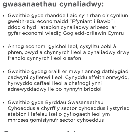
gwasanaethau cynaliadwy:
Gweithio gyda rhanddeiliaid sy'n rhan o'r cynllun
gweithredu economaidd "Ffyniant i Bawb" i
ddod o hyd i atebion cynaliadwy arloesol ar
gyfer economi wledig Gogledd-orllewin Cymru
Annog economi gylchol leol, cysylltu pobl â
phren, bwyd a chynnyrch lleol a cynaliadwy drwy
frandio cynnyrch lleol o safon
Gweithio gydag eraill er mwyn annog datblygiad
cadwyni cyflenwi lleol. Cynyddu effeithlonrwydd,
hyrwyddo caffael lleol a chefnogi ynni
adnewyddadwy lle bo hynny'n briodol
Gweithio gyda Byrddau Gwasanaethau
Cyhoeddus a chyrff y sector cyhoeddus i ystyried
atebion i lefelau isel o gyflogaeth leol ym
mhroses gomisiynu'r sector cyhoeddus