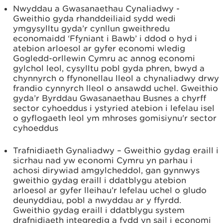
Nwyddau a Gwasanaethau Cynaliadwy -
Gweithio gyda rhanddeiliaid sydd wedi
ymgysylltu gyda’r cynllun gweithredu
economaidd ‘Ffyniant i Bawb’ i ddod o hyd i
atebion arloesol ar gyfer economi wledig
Gogledd-orllewin Cymru ac annog economi
gylchol leol, cysylltu pobl gyda phren, bwyd a
chynnyrch o ffynonellau lleol a chynaliadwy drwy
frandio cynnyrch lleol o ansawdd uchel. Gweithio
gyda’r Byrddau Gwasanaethau Busnes a chyrff
sector cyhoeddus i ystyried atebion i lefelau isel
o gyflogaeth leol ym mhroses gomisiynu'r sector
cyhoeddus
Trafnidiaeth Gynaliadwy – Gweithio gydag eraill i
sicrhau nad yw economi Cymru yn parhau i
achosi dirywiad amgylcheddol, gan gynnwys
gweithio gydag eraill i ddatblygu atebion
arloesol ar gyfer lleihau’r lefelau uchel o gludo
deunyddiau, pobl a nwyddau ar y ffyrdd.
Gweithio gydag eraill i ddatblygu system
drafnidiaeth integredig a fydd yn sail i economi