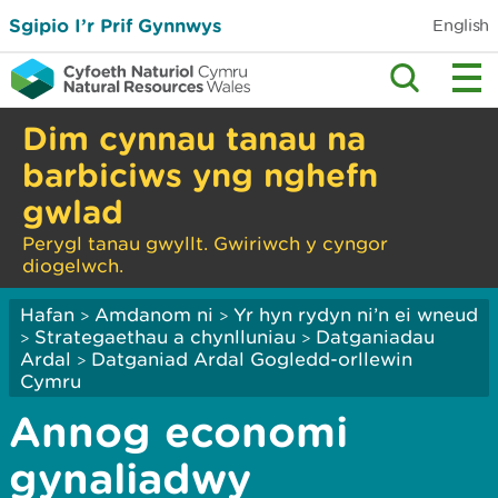
Sgipio I’r Prif Gynnwys
English
Dim cynnau tanau na
barbiciws yng nghefn
gwlad
Perygl tanau gwyllt. Gwiriwch y cyngor
diogelwch.
Hafan
Amdanom ni
Yr hyn rydyn ni’n ei wneud
>
>
Strategaethau a chynlluniau
Datganiadau
>
>
Ardal
Datganiad Ardal Gogledd-orllewin
>
Cymru
Annog economi
gynaliadwy