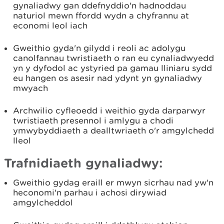
gynaliadwy gan ddefnyddio'n hadnoddau
naturiol mewn ffordd wydn a chyfrannu at
economi leol iach
Gweithio gyda'n gilydd i reoli ac adolygu
canolfannau twristiaeth o ran eu cynaliadwyedd
yn y dyfodol ac ystyried pa gamau lliniaru sydd
eu hangen os asesir nad ydynt yn gynaliadwy
mwyach
Archwilio cyfleoedd i weithio gyda darparwyr
twristiaeth presennol i amlygu a chodi
ymwybyddiaeth a dealltwriaeth o'r amgylchedd
lleol
Trafnidiaeth gynaliadwy:
Gweithio gydag eraill er mwyn sicrhau nad yw'n
heconomi'n parhau i achosi dirywiad
amgylcheddol