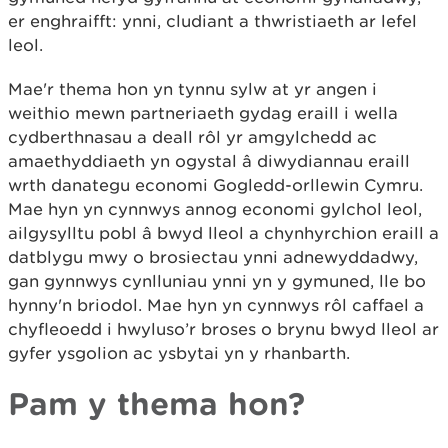
er enghraifft: ynni, cludiant a thwristiaeth ar lefel
leol.
Mae'r thema hon yn tynnu sylw at yr angen i
weithio mewn partneriaeth gydag eraill i wella
cydberthnasau a deall rôl yr amgylchedd ac
amaethyddiaeth yn ogystal â diwydiannau eraill
wrth danategu economi Gogledd-orllewin Cymru.
Mae hyn yn cynnwys annog economi gylchol leol,
ailgysylltu pobl â bwyd lleol a chynhyrchion eraill a
datblygu mwy o brosiectau ynni adnewyddadwy,
gan gynnwys cynlluniau ynni yn y gymuned, lle bo
hynny'n briodol. Mae hyn yn cynnwys rôl caffael a
chyfleoedd i hwyluso’r broses o brynu bwyd lleol ar
gyfer ysgolion ac ysbytai yn y rhanbarth.
Pam y thema hon?