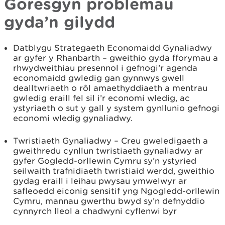
Goresgyn problemau
gyda’n gilydd
Datblygu Strategaeth Economaidd Gynaliadwy
ar gyfer y Rhanbarth – gweithio gyda fforymau a
rhwydweithiau presennol i gefnogi’r agenda
economaidd gwledig gan gynnwys gwell
dealltwriaeth o rôl amaethyddiaeth a mentrau
gwledig eraill fel sil i’r economi wledig, ac
ystyriaeth o sut y gall y system gynllunio gefnogi
economi wledig gynaliadwy.
Twristiaeth Gynaliadwy – Creu gweledigaeth a
gweithredu cynllun twristiaeth gynaliadwy ar
gyfer Gogledd-orllewin Cymru sy’n ystyried
seilwaith trafnidiaeth twristiaid werdd, gweithio
gydag eraill i leihau pwysau ymwelwyr ar
safleoedd eiconig sensitif yng Ngogledd-orllewin
Cymru, mannau gwerthu bwyd sy’n defnyddio
cynnyrch lleol a chadwyni cyflenwi byr