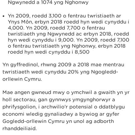
Ngwynedd a 1074 yng Nghonwy
Yn 2009, roedd 3,100 o fentrau twristiaeth ar
Ynys Môn, erbyn 2018 roedd hyn wedi cynyddu i
4,000. Yn 2009, roedd 7,700 o fentrau
twristiaeth yng Ngwynedd ac erbyn 2018, roedd
hyn wedi cynyddu i 9,000. Yn 2009, roedd 7,100
o fentrau twristiaeth yng Nghonwy, erbyn 2018
roedd hyn wedi cynyddu i 8,500
Yn gyffredinol, rhwng 2009 a 2018 mae mentrau
twristiaeth wedi cynyddu 20% yng Ngogledd-
orllewin Cymru.
Mae angen gwneud mwy o ymchwil a gwaith yn yr
holl sectorau, gan gynnwys ymgynghorwyr a
phrifysgolion, i archwilio'r potensial o ddatblygu
economi wledig gynaliadwy a bywiog ar gyfer
Gogledd-orllewin Cymru yn unol ag adborth
rhanddeiliaid.