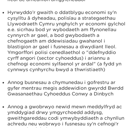
Hyrwyddo’r gwaith o ddatblygu economi sy'n
cysylltu â dyheadau, polisïau a strategaethau
Llywodraeth Cymru ynghylch yr economi gylchol
e.e. sicrhau bod yr wybodaeth am ffynonellau
cynnyrch ar gael, a bod gwybodaeth a
chefnogaeth am ddewisiadau gwahanol i
blastigion ar gael i fusnesau a diwydiant lleol.
Ymgorffori polisi cenedlaethol o "ddefnyddio
cyrff angori (sector cyhoeddus) i ariannu a
chefnogi economi sylfaenol yr ardal" (a fydd yn
cynnwys cynhyrchu bwyd a thwristiaeth)
Annog busnesau a chymunedau i gofrestru ar
gyfer mentrau megis addewidion gwyrdd Bwrdd
Gwasanaethau Cyhoeddus Conwy a Dinbych
Annog a gwobrwyo newid mewn meddylfryd ac
ymddygiad drwy ymgyrchoedd addysg,
gweithgareddau codi ymwybyddiaeth a chynllun
achredu neu wobrwyo i fusnesau sy'n cefnogi'r