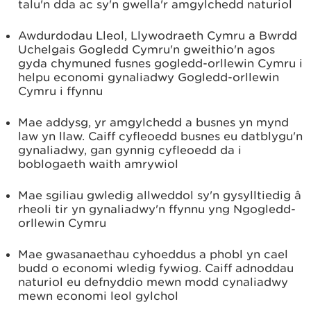
talu'n dda ac sy'n gwella'r amgylchedd naturiol
Awdurdodau Lleol, Llywodraeth Cymru a Bwrdd
Uchelgais Gogledd Cymru'n gweithio'n agos
gyda chymuned fusnes gogledd-orllewin Cymru i
helpu economi gynaliadwy Gogledd-orllewin
Cymru i ffynnu
Mae addysg, yr amgylchedd a busnes yn mynd
law yn llaw. Caiff cyfleoedd busnes eu datblygu'n
gynaliadwy, gan gynnig cyfleoedd da i
boblogaeth waith amrywiol
Mae sgiliau gwledig allweddol sy'n gysylltiedig â
rheoli tir yn gynaliadwy'n ffynnu yng Ngogledd-
orllewin Cymru
Mae gwasanaethau cyhoeddus a phobl yn cael
budd o economi wledig fywiog. Caiff adnoddau
naturiol eu defnyddio mewn modd cynaliadwy
mewn economi leol gylchol