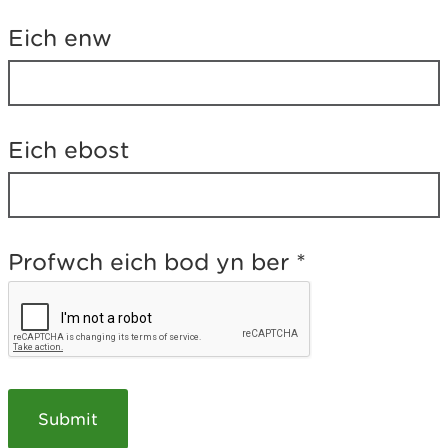
h
i
Eich enw
g
a
e
l
a
t
Eich ebost
e
b
?
Profwch eich bod yn ber
*