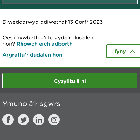
Diweddarwyd ddiwethaf 13 Gorff 2023
Oes rhywbeth o’i le gyda’r dudalen
hon?
Rhowch eich adborth
.
I fyny
Argraffu’r dudalen hon
Cysylltu â ni
Ymuno â'r sgwrs