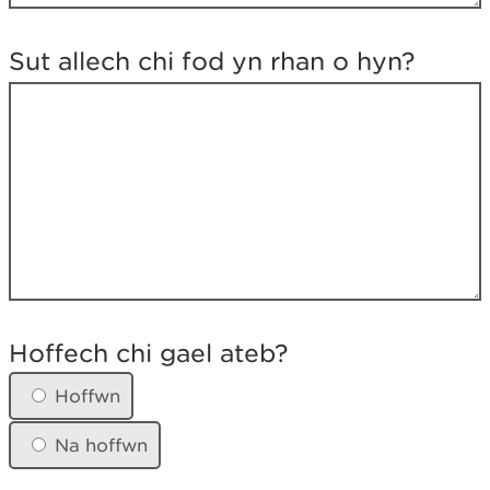
r
y
c
Sut allech chi fod yn rhan o hyn?
h
a
m
d
a
n
o
?
H
o
Hoffech chi gael ateb?
f
f
Hoffwn
e
c
Na hoffwn
h
c