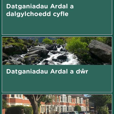
Datganiadau Ardal a
dalgylchoedd cyfle
Datganiadau Ardal a dŵr