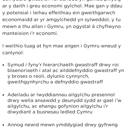
ar y daith i greu economi gylchol. Mae gan y ddau
y potensial i leihau effeithiau ein gweithgarwch
economaidd ar yr amgylchedd yn sylweddol, y tu
mewn a thu allan i Gymru, yn ogystal â chyflwyno
manteision i'r economi.
I weithio tuag at hyn mae angen i Gymru wneud y
canlynol:
Symud i fyny'r hierarchaeth gwastraff drwy roi
blaenoriaeth i atal ac ailddefnyddio gwastraff yn
y broses o reoli, dylunio cynnyrch,
gweithgynhyrchu a defnyddio gwastraff
Adeiladu ar lwyddiannau ailgylchu presennol
drwy wella ansawdd y deunydd sydd ar gael i'w
ailgylchu, ac ehangu gofynion ailgylchu i'r
diwydiant a busnesau ledled Cymru
Annog newid mewn ymddygiad drwy gyfrwng