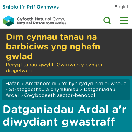
Sgipio I’r Prif Gynnwys
English
Dim cynnau tanau na
barbiciws yng nghefn
gwlad
Perygl tanau gwyllt. Gwiriwch y cyngor
diogelwch.
Hafan
Amdanom ni
Yr hyn rydyn ni’n ei wneud
>
>
Strategaethau a chynlluniau
Datganiadau
>
>
Ardal
Gwybodaeth sector-benodol
>
Datganiadau Ardal a'r
diwydiant gwastraff