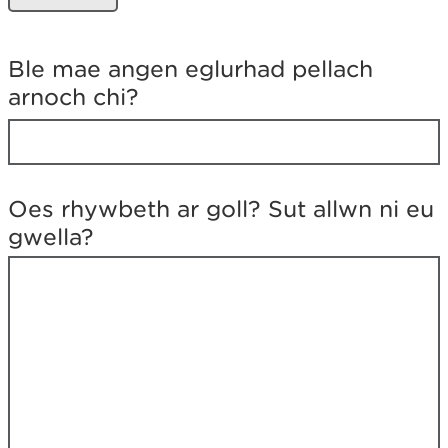
h
y
d
Ble mae angen eglurhad pellach
i
arnoch chi?
'
r
h
y
n
y
Oes rhywbeth ar goll? Sut allwn ni eu
r
gwella?
o
e
d
d
e
c
h
y
n
e
d