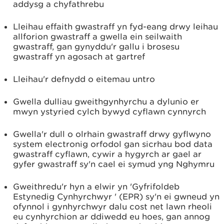
addysg a chyfathrebu
Lleihau effaith gwastraff yn fyd-eang drwy leihau
allforion gwastraff a gwella ein seilwaith
gwastraff, gan gynyddu'r gallu i brosesu
gwastraff yn agosach at gartref
Lleihau'r defnydd o eitemau untro
Gwella dulliau gweithgynhyrchu a dylunio er
mwyn ystyried cylch bywyd cyflawn cynnyrch
Gwella'r dull o olrhain gwastraff drwy gyflwyno
system electronig orfodol gan sicrhau bod data
gwastraff cyflawn, cywir a hygyrch ar gael ar
gyfer gwastraff sy'n cael ei symud yng Nghymru
Gweithredu'r hyn a elwir yn 'Gyfrifoldeb
Estynedig Cynhyrchwyr ' (EPR) sy'n ei gwneud yn
ofynnol i gynhyrchwyr dalu cost net lawn rheoli
eu cynhyrchion ar ddiwedd eu hoes, gan annog