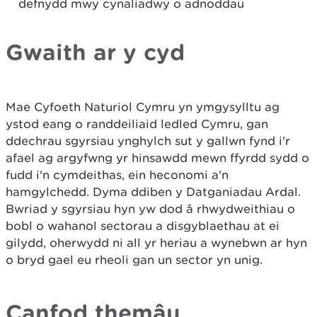
defnydd mwy cynaliadwy o adnoddau
Gwaith ar y cyd
Mae Cyfoeth Naturiol Cymru yn ymgysylltu ag
ystod eang o randdeiliaid ledled Cymru, gan
ddechrau sgyrsiau ynghylch sut y gallwn fynd i'r
afael ag argyfwng yr hinsawdd mewn ffyrdd sydd o
fudd i'n cymdeithas, ein heconomi a'n
hamgylchedd. Dyma ddiben y Datganiadau Ardal.
Bwriad y sgyrsiau hyn yw dod â rhwydweithiau o
bobl o wahanol sectorau a disgyblaethau at ei
gilydd, oherwydd ni all yr heriau a wynebwn ar hyn
o bryd gael eu rheoli gan un sector yn unig.
Canfod themâu