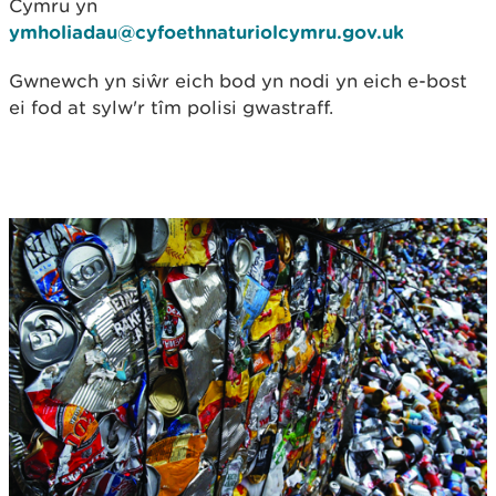
Cymru yn
ymholiadau@cyfoethnaturiolcymru.gov.uk
Gwnewch yn siŵr eich bod yn nodi yn eich e-bost
ei fod at sylw'r tîm polisi gwastraff.