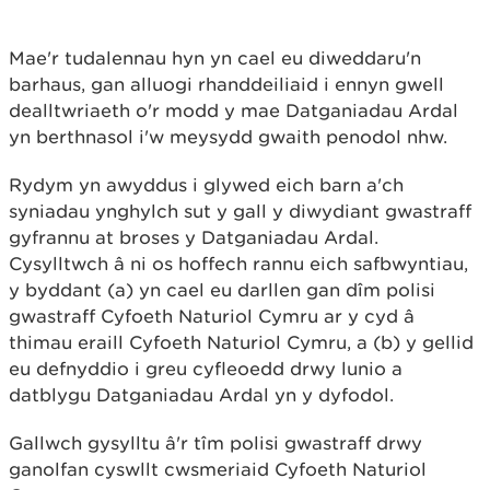
Mae'r tudalennau hyn yn cael eu diweddaru'n
barhaus, gan alluogi rhanddeiliaid i ennyn gwell
dealltwriaeth o'r modd y mae Datganiadau Ardal
yn berthnasol i'w meysydd gwaith penodol nhw.
Rydym yn awyddus i glywed eich barn a'ch
syniadau ynghylch sut y gall y diwydiant gwastraff
gyfrannu at broses y Datganiadau Ardal.
Cysylltwch â ni os hoffech rannu eich safbwyntiau,
y byddant (a) yn cael eu darllen gan dîm polisi
gwastraff Cyfoeth Naturiol Cymru ar y cyd â
thimau eraill Cyfoeth Naturiol Cymru, a (b) y gellid
eu defnyddio i greu cyfleoedd drwy lunio a
datblygu Datganiadau Ardal yn y dyfodol.
Gallwch gysylltu â'r tîm polisi gwastraff drwy
ganolfan cyswllt cwsmeriaid Cyfoeth Naturiol