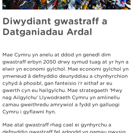
Diwydiant gwastraff a
Datganiadau Ardal
Mae Cymru yn anelu at ddod yn genedl dim
gwastraff erbyn 2050 drwy symud tuag at yr hyn a
elwir yn economi gylchol. Mae economi gylchol yn
ymwneud â defnyddio deunyddiau a chynhyrchion
cyhyd â phosibl, gan fanteisio i'r eithaf ar eu
gwerth cyn eu hailgylchu. Mae strategaeth 'Mwy
nag Ailgylchu' Llywodraeth Cymru yn amlinellu
camau gweithredu amrywiol a fydd yn galluogi
Cymru i gyflawni hyn.
Mae atal gwastraff rhag cael ei gynhyrchu a
defnyddio gwastraff fel adnodd yn gamau pwysig