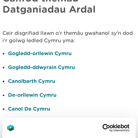
Datganiadau Ardal
Ceir disgrifiad llawn o'r themâu gwahanol sy'n dod
i'r golwg ledled Cymru yma:
Gogledd-orllewin Cymru
Gogledd-ddwyrain Cymru
Canolbarth Cymru
De-orllewin Cymru
Canol De Cymru
De-ddwyrain Cymru
Yr ardal forol