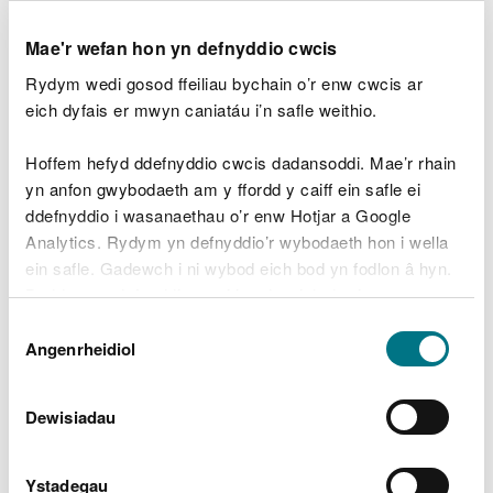
Mae'r wefan hon yn defnyddio cwcis
Rydym yn gofyn i bobl ddarllen y wybodaeth a geir
Rydym wedi gosod ffeiliau bychain o’r enw cwcis ar
yn y Datganiadau Ardal ac ystyried sut y gall eu
eich dyfais er mwyn caniatáu i’n safle weithio.
helpu yn eu meysydd gwaith perthnasol a'r
penderfyniadau a wneir ganddynt o ddydd i ddydd.
Hoffem hefyd ddefnyddio cwcis dadansoddi. Mae’r rhain
Os oes gennych ddiddordeb mewn gweithio gyda
yn anfon gwybodaeth am y ffordd y caiff ein safle ei
ni a rhanddeiliaid eraill, gadewch i ni wybod
ddefnyddio i wasanaethau o’r enw Hotjar a Google
(gweler 'Cysylltu â ni' isod).
Analytics. Rydym yn defnyddio’r wybodaeth hon i wella
ein safle. Gadewch i ni wybod eich bod yn fodlon â hyn.
Byddwn yn defnyddio cwci i gadw eich dewis.
Cyllid
Dewis
Gellir
darllen mwy am ein cwcis
cyn i chi ddewis.
Angenrheidiol
Caniatâd
I gael gwybodaeth am rai o'r cyfleoedd ariannu
Dewisiadau
sydd ar gael i'r diwydiant gwastraff, ewch i:
Ystadegau