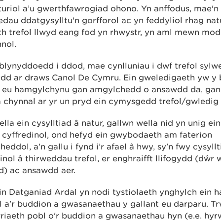
uriol a’u gwerthfawrogiad ohono. Yn anffodus, mae'n
au ddatgysylltu'n gorfforol ac yn feddyliol rhag natu
th trefol llwyd eang fod yn rhwystr, yn aml mewn mo
nnol.
blynyddoedd i ddod, mae cynlluniau i dwf trefol sylw
dd ar draws Canol De Cymru. Ein gweledigaeth yw y
l eu hamgylchynu gan amgylchedd o ansawdd da, gan
a chynnal ar yr un pryd ein cymysgedd trefol/gwledig
lla ein cysylltiad â natur, gallwn wella nid yn unig ei
t cyffredinol, ond hefyd ein gwybodaeth am faterion
eddol, a’n gallu i fynd i’r afael â hwy, sy'n fwy cysyll
inol â thirweddau trefol, er enghraifft llifogydd (dŵr
d) ac ansawdd aer.
in Datganiad Ardal yn nodi tystiolaeth ynghylch ein
l a'r buddion a gwasanaethau y gallant eu darparu. T
riaeth pobl o'r buddion a gwasanaethau hyn (e.e. hy