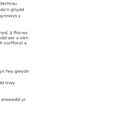
ddechrau
yda'n gilydd
 gynnwys y
hyd, â ffocws
edd aer a sŵn
h corfforol a
 yn fwy gwydn
dd trwy
la ansawdd yr