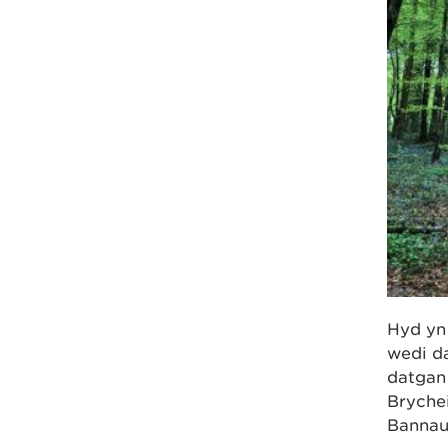
Hyd yn
wedi d
datgan
Bryche
Bannau 