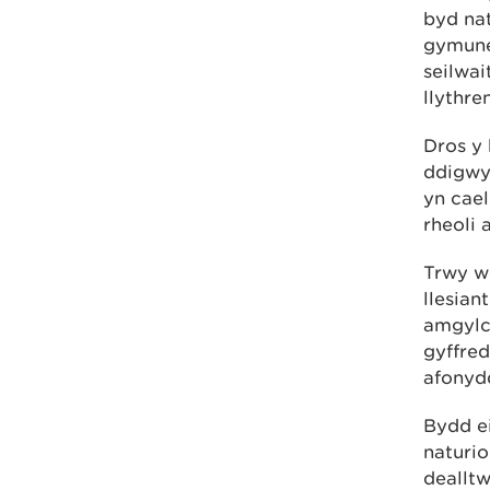
byd nat
gymuned
seilwai
llythre
Dros y 
ddigwy
yn cae
rheoli 
Trwy we
llesian
amgylch
gyffred
afonyd
Bydd e
naturio
dealltw