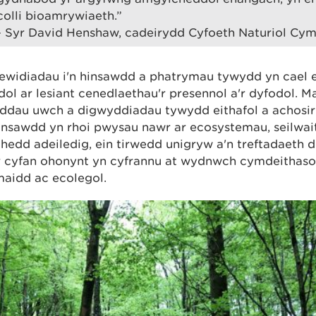
colli bioamrywiaeth.”
- Syr David Henshaw, cadeirydd Cyfoeth Naturiol Cym
ewidiadau i'n hinsawdd a phatrymau tywydd yn cael e
ol ar lesiant cenedlaethau'r presennol a'r dyfodol. M
ddau uwch a digwyddiadau tywydd eithafol a achosir
insawdd yn rhoi pwysau nawr ar ecosystemau, seilwait
edd adeiledig, ein tirwedd unigryw a'n treftadaeth d
r cyfan ohonynt yn cyfrannu at wydnwch cymdeithaso
aidd ac ecolegol.