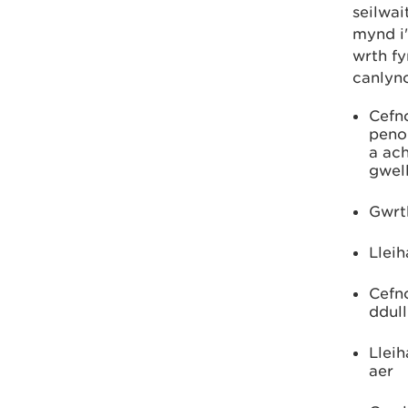
seilwa
mynd i'
wrth f
canlyn
Cefno
peno
a ach
gwel
Gwrt
Llei
Cefno
ddull
Lleih
aer