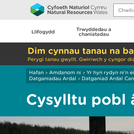
Search:
Trwyddedau a
Llifogydd
chaniatadau
Dim cynnau tanau na ba
Perygl tanau gwyllt. Gwiriwch y cyngor di
Hafan
Amdanom ni
Yr hyn rydyn ni’n 
>
>
Datganiadau Ardal
Datganiad Ardal Ca
>
Cysylltu pobl 