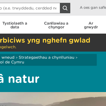
A oes gan saf
Tystiolaeth a
Canllawiau a
Ar
data
chyngor
grwydr
rbiciws yng nghefn gwlad
ogelwch.
ei wneud
Strategaethau a chynlluniau
>
>
nol de Cymru
â natur