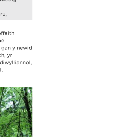
ru,
ffaith
ae
 gan y newid
h, yr
diwylliannol,
l,