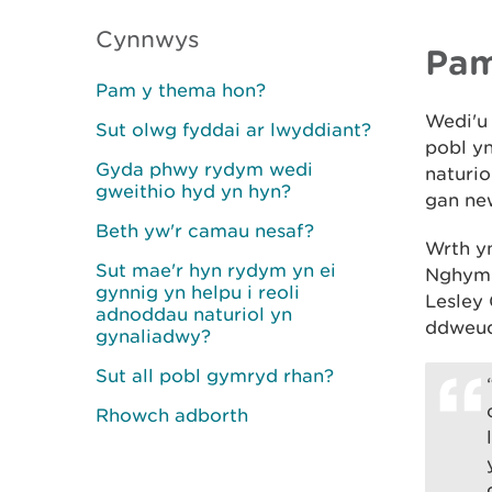
Cynnwys
Pam
Pam y thema hon?
Wedi'u
Sut olwg fyddai ar lwyddiant?
pobl y
Gyda phwy rydym wedi
naturio
gweithio hyd yn hyn?
gan ne
Beth yw'r camau nesaf?
Wrth y
Sut mae'r hyn rydym yn ei
Nghymr
gynnig yn helpu i reoli
Lesley 
adnoddau naturiol yn
ddweud
gynaliadwy?
Sut all pobl gymryd rhan?
Rhowch adborth