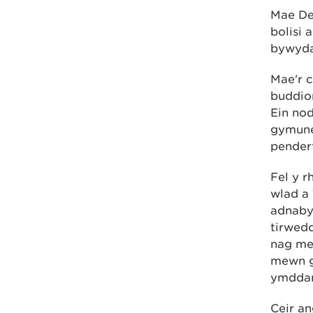
Mae Ded
bolisi 
bywyda
Mae'r c
buddion
Ein nod
gymuned
pender
Fel y r
wlad a 
adnabyd
tirwedd
nag me
mewn g
ymddang
Ceir an