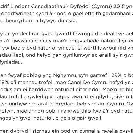
df Llesiant Cenedlaethau'r Dyfodol (Cymru) 2015 yn 
a deddfwriaeth sydd â’r nod o gael effaith gadarnhaol 
u beunyddiol a bywyd dinesig.
yfan yn dechrau gyda gwerthfawrogiad a dealltwriaet
 a'r gwasanaethau y mae'r amgylchedd naturiol yn eu 
 yw bod y byd naturiol yn cael ei werthfawrogi nid y
au lleol, ond hefyd gan gynllunwyr ac eraill sy'n g
fyniadau.
han fwyaf poblog yng Nghymru, sy'n gartref i 29% o 
18% o'i mannau trefol, mae Canol De Cymru hefyd yn a
dus am ei harddwch naturiol eithriadol. Mae'n lle bl
au trefol a gwledig yn agos iawn at ei gilydd, siŵr o 
wn unrhyw ran arall o Brydain, heb sôn am Gymru. G
olwg, mae annog pobl i ryngweithio fwy â'r byd natur
os yn gwbl naturiol, o geisio gair gwell.
gen dybryd i sicrhau ein bod yn cynnal a gwella cysyll