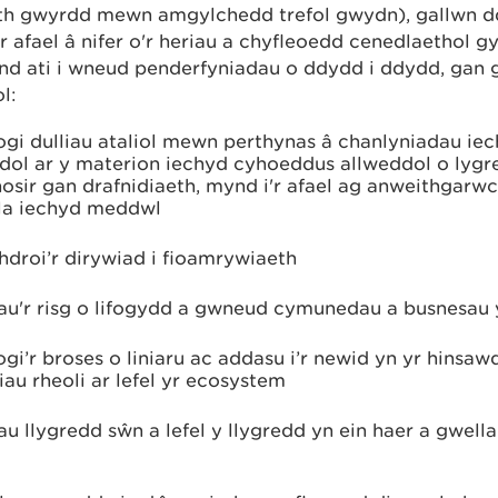
ith gwyrdd mewn amgylchedd trefol gwydn), gallwn 
r afael â nifer o'r heriau a chyfleoedd cenedlaethol g
ynd ati i wneud penderfyniadau o ddydd i ddydd, gan
ol:
gi dulliau ataliol mewn perthynas â chanlyniadau iec
dol ar y materion iechyd cyhoeddus allweddol o lygr
osir gan drafnidiaeth, mynd i'r afael ag anweithgarwc
la iechyd meddwl
hdroi’r dirywiad i fioamrywiaeth
hau'r risg o lifogydd a gwneud cymunedau a busnesau
gi’r broses o liniaru ac addasu i’r newid yn yr hinsaw
iau rheoli ar lefel yr ecosystem
au llygredd sŵn a lefel y llygredd yn ein haer a gwel