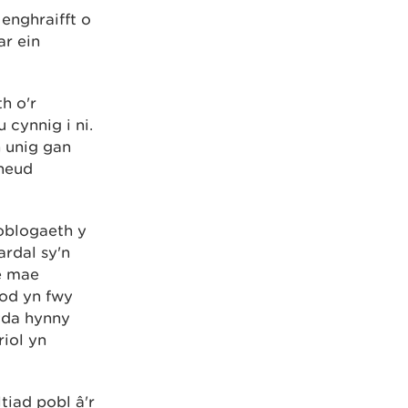
enghraifft o
ar ein
h o'r
cynnig i ni.
n unig gan
wneud
boblogaeth y
rdal sy'n
e mae
fod yn fwy
yda hynny
iol yn
tiad pobl â'r