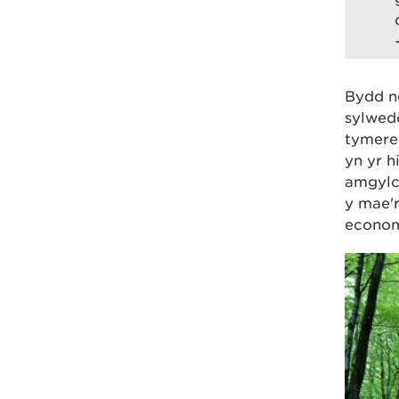
Bydd n
sylwedd
tymere
yn yr h
amgylch
y mae'
econom