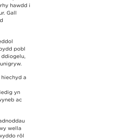
 rhy hawdd i
r. Gall
dd
eddol
 bydd pobl
 ddiogelu,
 unigryw.
n hiechyd a
tiedig yn
 wyneb ac
 hadnoddau
rwy wella
rwyddo rôl