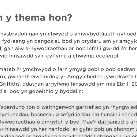
 y thema hon?
 hysbrydoli gan ymchwydd o ymwybyddiaeth gyhoed
n fyd-eang yn dangos eu bod yn pryderu am yr amgy
l, gan alw ar lywodraethau ar bob lefel i gwrdd â'r her
wid hinsawdd sy'n cyflymu a chwymp ecolegol.
mateb i'r ymchwydd o farn ymysg pobl o bob oedran
u, gwnaeth Gweinidog yr Amgylchedd Llywodraeth 
Griffiths, ddatgan argyfwng hinsawdd ym mis Ebrill 2
 ei bod yn gobeithio y byddai'n:
“sbarduno ton o weithgarwch gartref ac yn rhyngwlado
cymunedau, busnesau a sefydliadau ein hunain i sene
llywodraethau o amgylch y byd. Mae'r datganiad o a
yr hinsawdd yn her hanfodol ar gyfer pob un ohonom 
gydnabod yr argyfwng amgylcheddol ehangach, yn e