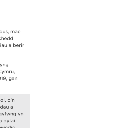
dus, mae
lchedd
iau a berir
 yng
Cymru,
019, gan
l, o'n
ddau a
rgyfwng yn
a dylai
nwedig