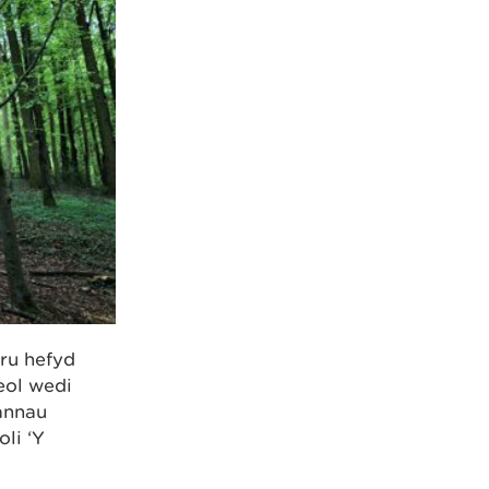
ru hefyd
eol wedi
annau
li ‘Y