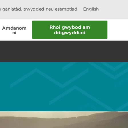
le ganiatâd, trwydded neu esemptiad
English
Rhoi gwybod am
Amdanom
ni
ddigwyddiad