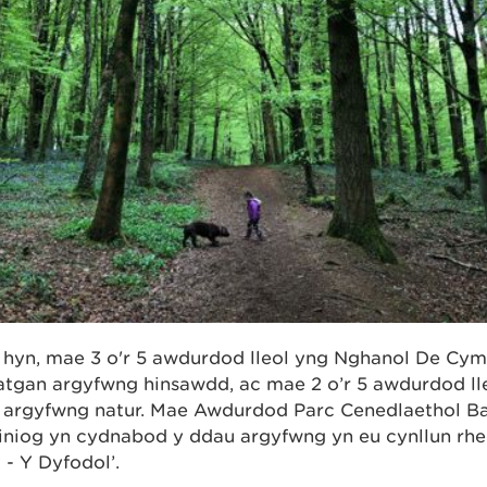
 hyn, mae 3 o'r 5 awdurdod lleol yng Nghanol De Cym
atgan argyfwng hinsawdd, ac mae 2 o’r 5 awdurdod ll
 argyfwng natur. Mae Awdurdod Parc Cenedlaethol B
iniog yn cydnabod y ddau argyfwng yn eu cynllun rheo
- Y Dyfodol’.