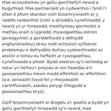
Mae ecosystemau yn gallu gwrthsefyll newid a
bygythiad. Mae partneriaid yn cydweithio i fynd i'r
afael â phum sbardun colli bioamrywiaeth ar y
raddfa ranbarthol (colli a diraddio cynefinoedd, y
newid yn yr hinsawdd, maethynnau gormodol a
mathau eraill o lygredd, rhywogaethau estron
goresgynnol, a gorddefnydd a defnydd
anghynaliadwy) drwy nodi achosion sylfaenol
problemau a defnyddio dulliau cydweithredol ac
ataliol o leihau eu heffaith ar rywogaethau,
cynefinoedd a phobl. Bydd atebion sy'n seiliedig ar
natur yn lleihau'r pwysau ar ein hasedau a'n
gwasanaethau mewn modd effeithiol ac effeithlon
(e.e. seilwaith llwyd fel y rhwydwaith
carthffosiaeth, asedau perygl llifogydd a
gwasanaethau brys).
Caiff bioamrywiaeth ei diogelu a’i gwella a bydd yn
gallu gwrthsefyll hinsawdd sy'n newid, mae