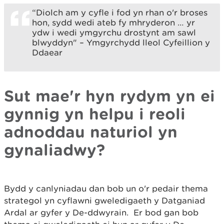
“Diolch am y cyfle i fod yn rhan o'r broses
hon, sydd wedi ateb fy mhryderon … yr
ydw i wedi ymgyrchu drostynt am sawl
blwyddyn" – Ymgyrchydd lleol Cyfeillion y
Ddaear
Sut mae'r hyn rydym yn ei
gynnig yn helpu i reoli
adnoddau naturiol yn
gynaliadwy?
Bydd y canlyniadau dan bob un o'r pedair thema
strategol yn cyflawni gweledigaeth y Datganiad
Ardal ar gyfer y De-ddwyrain. Er bod gan bob