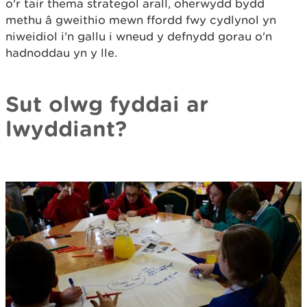
o'r tair thema strategol arall, oherwydd bydd
methu â gweithio mewn ffordd fwy cydlynol yn
niweidiol i'n gallu i wneud y defnydd gorau o'n
hadnoddau yn y lle.
Sut olwg fyddai ar
lwyddiant?