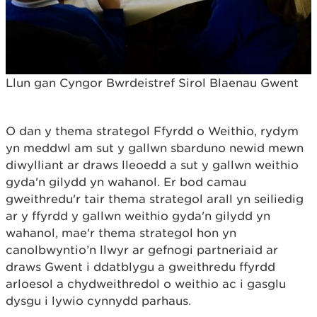
Llun gan Cyngor Bwrdeistref Sirol Blaenau Gwent
O dan y thema strategol Ffyrdd o Weithio, rydym
yn meddwl am sut y gallwn sbarduno newid mewn
diwylliant ar draws lleoedd a sut y gallwn weithio
gyda'n gilydd yn wahanol. Er bod camau
gweithredu'r tair thema strategol arall yn seiliedig
ar y ffyrdd y gallwn weithio gyda'n gilydd yn
wahanol, mae'r thema strategol hon yn
canolbwyntio’n llwyr ar gefnogi partneriaid ar
draws Gwent i ddatblygu a gweithredu ffyrdd
arloesol a chydweithredol o weithio ac i gasglu
dysgu i lywio cynnydd parhaus.