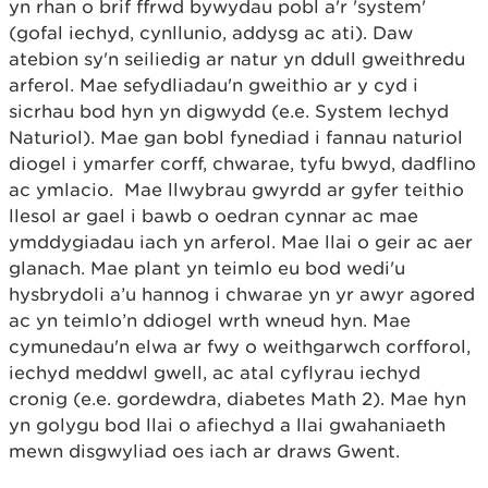
yn rhan o brif ffrwd bywydau pobl a'r 'system'
(gofal iechyd, cynllunio, addysg ac ati). Daw
atebion sy'n seiliedig ar natur yn ddull gweithredu
arferol. Mae sefydliadau'n gweithio ar y cyd i
sicrhau bod hyn yn digwydd (e.e. System Iechyd
Naturiol). Mae gan bobl fynediad i fannau naturiol
diogel i ymarfer corff, chwarae, tyfu bwyd, dadflino
ac ymlacio. Mae llwybrau gwyrdd ar gyfer teithio
llesol ar gael i bawb o oedran cynnar ac mae
ymddygiadau iach yn arferol. Mae llai o geir ac aer
glanach. Mae plant yn teimlo eu bod wedi'u
hysbrydoli a’u hannog i chwarae yn yr awyr agored
ac yn teimlo’n ddiogel wrth wneud hyn. Mae
cymunedau'n elwa ar fwy o weithgarwch corfforol,
iechyd meddwl gwell, ac atal cyflyrau iechyd
cronig (e.e. gordewdra, diabetes Math 2). Mae hyn
yn golygu bod llai o afiechyd a llai gwahaniaeth
mewn disgwyliad oes iach ar draws Gwent.