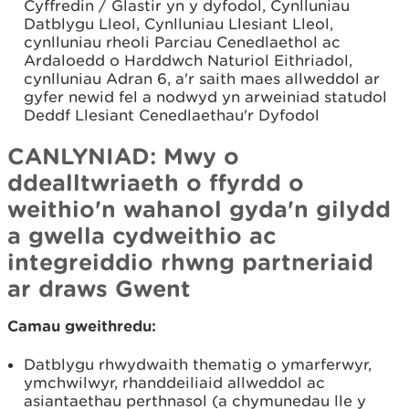
Cyffredin / Glastir yn y dyfodol, Cynlluniau
Datblygu Lleol, Cynlluniau Llesiant Lleol,
cynlluniau rheoli Parciau Cenedlaethol ac
Ardaloedd o Harddwch Naturiol Eithriadol,
cynlluniau Adran 6, a'r saith maes allweddol ar
gyfer newid fel a nodwyd yn arweiniad statudol
Deddf Llesiant Cenedlaethau'r Dyfodol
CANLYNIAD: Mwy o
ddealltwriaeth o ffyrdd o
weithio'n wahanol gyda'n gilydd
a gwella cydweithio ac
integreiddio rhwng partneriaid
ar draws Gwent
Camau gweithredu:
Datblygu rhwydwaith thematig o ymarferwyr,
ymchwilwyr, rhanddeiliaid allweddol ac
asiantaethau perthnasol (a chymunedau lle y