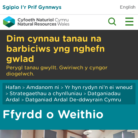
Sgipio I’r Prif Gynnwys
English
Dim cynnau tanau na
barbiciws yng nghefn
gwlad
Perygl tanau gwyllt. Gwiriwch y cyngor
diogelwch.
Hafan
Amdanom ni
Yr hyn rydyn ni’n ei wneud
>
>
Strategaethau a chynlluniau
Datganiadau
>
>
Ardal
Datganiad Ardal De-ddwyrain Cymru
>
Ffyrdd o Weithio