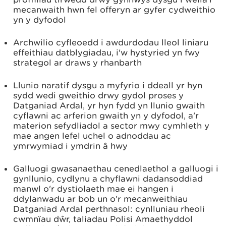
mecanwaith hwn fel offeryn ar gyfer cydweithio
yn y dyfodol
Archwilio cyfleoedd i awdurdodau lleol liniaru
effeithiau datblygiadau, i'w hystyried yn fwy
strategol ar draws y rhanbarth
Llunio naratif dysgu a myfyrio i ddeall yr hyn
sydd wedi gweithio drwy gydol proses y
Datganiad Ardal, yr hyn fydd yn llunio gwaith
cyflawni ac arferion gwaith yn y dyfodol, a'r
materion sefydliadol a sector mwy cymhleth y
mae angen lefel uchel o adnoddau ac
ymrwymiad i ymdrin â hwy
Galluogi gwasanaethau cenedlaethol a galluogi i
gynllunio, cydlynu a chyflawni dadansoddiad
manwl o'r dystiolaeth mae ei hangen i
ddylanwadu ar bob un o'r mecanweithiau
Datganiad Ardal perthnasol: cynlluniau rheoli
cwmnïau dŵr, taliadau Polisi Amaethyddol