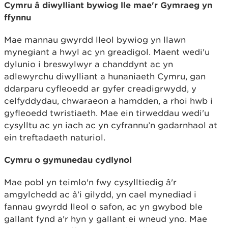
Cymru â diwylliant bywiog lle mae'r Gymraeg yn
ffynnu
Mae mannau gwyrdd lleol bywiog yn llawn
mynegiant a hwyl ac yn greadigol. Maent wedi'u
dylunio i breswylwyr a chanddynt ac yn
adlewyrchu diwylliant a hunaniaeth Cymru, gan
ddarparu cyfleoedd ar gyfer creadigrwydd, y
celfyddydau, chwaraeon a hamdden, a rhoi hwb i
gyfleoedd twristiaeth. Mae ein tirweddau wedi'u
cysylltu ac yn iach ac yn cyfrannu’n gadarnhaol at
ein treftadaeth naturiol.
Cymru o gymunedau cydlynol
Mae pobl yn teimlo'n fwy cysylltiedig â'r
amgylchedd ac â’i gilydd, yn cael mynediad i
fannau gwyrdd lleol o safon, ac yn gwybod ble
gallant fynd a'r hyn y gallant ei wneud yno. Mae