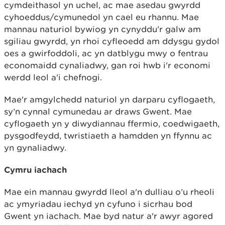
cymdeithasol yn uchel, ac mae asedau gwyrdd
cyhoeddus/cymunedol yn cael eu rhannu. Mae
mannau naturiol bywiog yn cynyddu'r galw am
sgiliau gwyrdd, yn rhoi cyfleoedd am ddysgu gydol
oes a gwirfoddoli, ac yn datblygu mwy o fentrau
economaidd cynaliadwy, gan roi hwb i'r economi
werdd leol a'i chefnogi.
Mae'r amgylchedd naturiol yn darparu cyflogaeth,
sy’n cynnal cymunedau ar draws Gwent. Mae
cyflogaeth yn y diwydiannau ffermio, coedwigaeth,
pysgodfeydd, twristiaeth a hamdden yn ffynnu ac
yn gynaliadwy.
Cymru iachach
Mae ein mannau gwyrdd lleol a'n dulliau o’u rheoli
ac ymyriadau iechyd yn cyfuno i sicrhau bod
Gwent yn iachach. Mae byd natur a'r awyr agored