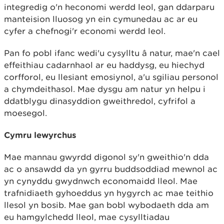
integredig o'n heconomi werdd leol, gan ddarparu
manteision lluosog yn ein cymunedau ac ar eu
cyfer a chefnogi'r economi werdd leol.
Pan fo pobl ifanc wedi'u cysylltu â natur, mae'n cael
effeithiau cadarnhaol ar eu haddysg, eu hiechyd
corfforol, eu llesiant emosiynol, a'u sgiliau personol
a chymdeithasol. Mae dysgu am natur yn helpu i
ddatblygu dinasyddion gweithredol, cyfrifol a
moesegol.
Cymru lewyrchus
Mae mannau gwyrdd digonol sy'n gweithio'n dda
ac o ansawdd da yn gyrru buddsoddiad mewnol ac
yn cynyddu gwydnwch economaidd lleol. Mae
trafnidiaeth gyhoeddus yn hygyrch ac mae teithio
llesol yn bosib. Mae gan bobl wybodaeth dda am
eu hamgylchedd lleol, mae cysylltiadau