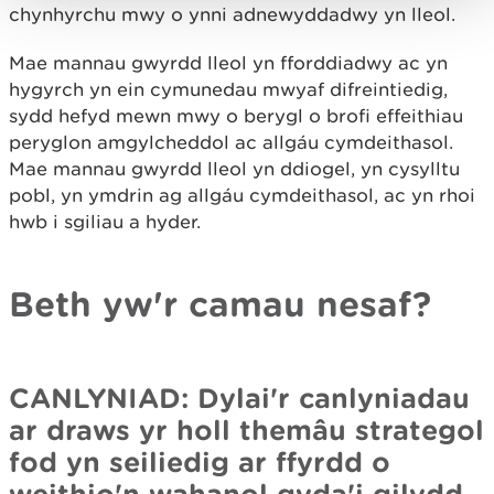
chynhyrchu mwy o ynni adnewyddadwy yn lleol.
Mae mannau gwyrdd lleol yn fforddiadwy ac yn
hygyrch yn ein cymunedau mwyaf difreintiedig,
sydd hefyd mewn mwy o berygl o brofi effeithiau
peryglon amgylcheddol ac allgáu cymdeithasol.
Mae mannau gwyrdd lleol yn ddiogel, yn cysylltu
pobl, yn ymdrin ag allgáu cymdeithasol, ac yn rhoi
hwb i sgiliau a hyder.
Beth yw'r camau nesaf?
CANLYNIAD: Dylai'r canlyniadau
ar draws yr holl themâu strategol
fod yn seiliedig ar ffyrdd o
weithio'n wahanol gyda'i gilydd