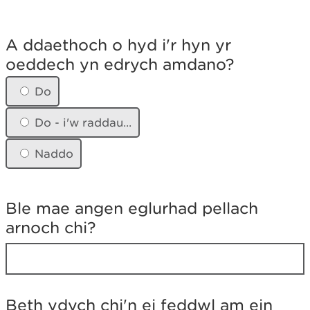
A
d
A ddaethoch o hyd i'r hyn yr
d
oeddech yn edrych amdano?
a
e
t
Do
h
o
Do - i'w raddau...
c
h
Naddo
o
h
y
d
Ble mae angen eglurhad pellach
i
arnoch chi?
'
r
h
y
n
y
Beth ydych chi'n ei feddwl am ein