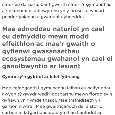
natur eu darparu. Caiff gwerth natur i'r gymdeithas
a'r economi ei adlewyrchu yn y broses o wneud
penderfyniadau a gwariant cyhoeddus.
Mae adnoddau naturiol yn cael
eu defnyddio mewn modd
effeithlon ac mae’r gwaith o
gyflenwi gwasanaethau
ecosystemau gwahanol yn cael ei
ganolbwyntio ar lesiant
Cymru sy'n gyfrifol ar lefel fyd-eang
Mae cefnogaeth i gymunedau leihau eu hallyriadau
nwyon tŷ gwydr wedi'i dosbarthu mewn ffordd sy'n
gyfiawn yn gymdeithasol. Mae trafnidiaeth yn
garbon niwtral. Mae gweithgarwch dal a storio
carbon a datgarboneiddio yn rhan hanfodol ac