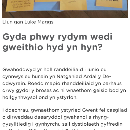
Llun gan Luke Maggs
Gyda phwy rydym wedi
gweithio hyd yn hyn?
Gwahoddwyd yr holl randdeiliaid i lunio eu
cynnwys eu hunain yn Natganiad Ardal y De-
ddwyrain. Roedd mapio rhanddeiliaid yn barhaus
drwy gydol y broses ac ni wnaethom geisio bod yn
hollgynhwysol ond yn ystyrlon.
I ddechrau, gwnaethom ystyried Gwent fel casgliad
o dirweddau daearyddol gwahanol a rhyng-
gysylltiedig i gynhyrchu sail dystiolaeth gyffredin