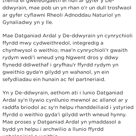
thema ei gweledigaeth ei hun ar gyfer y De-
ddwyrain, mae pob un yn rhan o'r un dull trosfwaol
ar gyfer cyflawni Rheoli Adnoddau Naturiol yn
Gynaliadwy yn y lle.
Mae Datganiad Ardal y De-ddwyrain yn cynrychioli
ffyrdd mwy cydweithredol, integredig a
chynhwysol o weithio; mae'n cynrychioli'r gwaith
rydym wedi'i wneud yng Ngwent dros y ddwy
flynedd ddiwethaf i gryfhau'r ffyrdd rydym yn
gweithio gyda'n gilydd yn wahanol, yn ein
sefydliadau ein hunain ac fel partneriaid.
Yn y De-ddwyrain, aethom ati i lunio Datganiad
Ardal sy'n llywio cynllunio mewnol ac allanol ar y
raddfa briodol ac sy'n helpu rhanddeiliaid i ystyried
ffyrdd o weithio gyda'i gilydd wrth wneud hynny.
Mae proses y Datganiad Ardal yn ymaddasol a
bydd yn helpu i archwilio a llunio ffyrdd