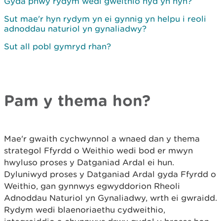
Gyda phwy rydym wedi gweithio hyd yn hyn?
Sut mae'r hyn rydym yn ei gynnig yn helpu i reoli
adnoddau naturiol yn gynaliadwy?
Sut all pobl gymryd rhan?
Pam y thema hon?
Mae'r gwaith cychwynnol a wnaed dan y thema
strategol Ffyrdd o Weithio wedi bod er mwyn
hwyluso proses y Datganiad Ardal ei hun.
Dyluniwyd proses y Datganiad Ardal gyda Ffyrdd o
Weithio, gan gynnwys egwyddorion Rheoli
Adnoddau Naturiol yn Gynaliadwy, wrth ei gwraidd.
Rydym wedi blaenoriaethu cydweithio,