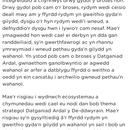
integreiddio a chynnwys drwy gydol y broses hon.
Drwy gydol pob cam o'r broses, rydym wedi ceisio
deall mwy am y ffyrdd rydym yn gweithio gyda'n
gilydd, dysgu o'r hyn rydym wedi'i wneud, a
defnyddio'r dysgu hwn i lywio'r cam nesaf. Mae'r
ymagwedd hon wedi cael ei derbyn yn dda gan
randdeiliaid, sy'n gwerthfawrogi ac yn rhannu
ymrwymiad i wneud pethau gyda'n gilydd yn
wahanol. Yn ystod pob cam o broses y Datganiad
Ardal, gwnaethom ganolbwyntio ar agwedd
wahanol ar arfer a datblygu ffyrdd o weithio a
oedd yn ein caniatáu i archwilio gwneud pethau'n
wahanol.
Mae'r risgiau i wydnwch ecosystemau a
chymunedau wedi cael eu nodi dan bob thema
strategol Datganiad Ardal y De-ddwyrain. Mae'r
risgiau sy'n gysylltiedig â'r ffyrdd rydym yn
gweithio gyda'n gilydd yn wahanol yn sail i bob un