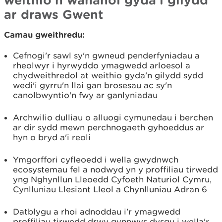
ar draws Gwent
Camau gweithredu:
Cefnogi'r sawl sy'n gwneud penderfyniadau a
rheolwyr i hyrwyddo ymagwedd arloesol a
chydweithredol at weithio gyda'n gilydd sydd
wedi'i gyrru'n llai gan brosesau ac sy'n
canolbwyntio'n fwy ar ganlyniadau
Archwilio dulliau o alluogi cymunedau i berchen
ar dir sydd mewn perchnogaeth gyhoeddus ar
hyn o bryd a'i reoli
Ymgorffori cyfleoedd i wella gwydnwch
ecosystemau fel a nodwyd yn y proffiliau tirwedd
yng Nghynllun Lleoedd Cyfoeth Naturiol Cymru,
Cynlluniau Llesiant Lleol a Chynlluniau Adran 6
Datblygu a rhoi adnoddau i'r ymagwedd
proffiliau tirwedd drwy gynnwys dysgu i wella'r