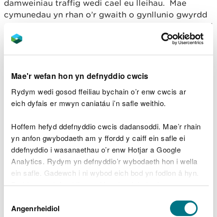
damweiniau traffig wedi cael eu lleihau. Mae
cymunedau yn rhan o’r gwaith o gynllunio gwyrdd
gan greu mannau delfrydol i gymdeithasu â'i gilydd
a meithrin balchder lleol, diogelwch a hunaniaeth
gymunedol.
Mae'r buddiannau sy'n deillio o
Mae'r wefan hon yn defnyddio cwcis
adnoddau naturiol yn cael eu
Rydym wedi gosod ffeiliau bychain o’r enw cwcis ar
dosbarthu mewn modd teg a
eich dyfais er mwyn caniatáu i’n safle weithio.
chyfartal ac mae'r cyfraniad y
Hoffem hefyd ddefnyddio cwcis dadansoddi. Mae’r rhain
maent yn ei wneud tuag at
yn anfon gwybodaeth am y ffordd y caiff ein safle ei
lesiant yn diwallu ein
ddefnyddio i wasanaethau o’r enw Hotjar a Google
hanghenion sylfaenol ac nid yw'n
Analytics. Rydym yn defnyddio’r wybodaeth hon i wella
lleihau nawr nac yn y tymor hir
ein safle. Gadewch i ni wybod eich bod yn fodlon â hyn.
Byddwn yn defnyddio cwci i gadw eich dewis.
Cymru gydnerth
Dewis
Gellir
darllen mwy am ein cwcis
cyn i chi ddewis.
Angenrheidiol
Caniatâd
Mae bywyd gwyllt, cynefinoedd, tirweddau a