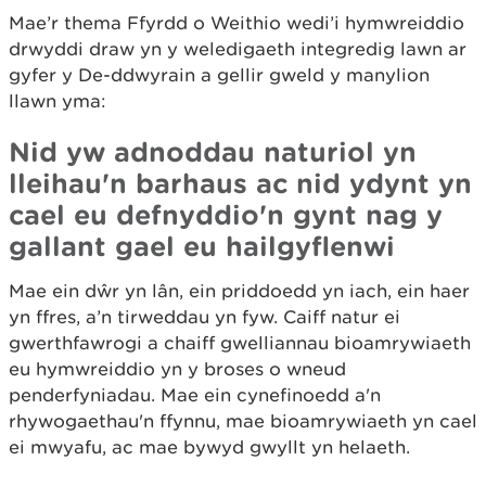
Mae’r thema Ffyrdd o Weithio wedi’i hymwreiddio
drwyddi draw yn y weledigaeth integredig lawn ar
gyfer y De-ddwyrain a gellir gweld y manylion
llawn yma:
Nid yw adnoddau naturiol yn
lleihau'n barhaus ac nid ydynt yn
cael eu defnyddio'n gynt nag y
gallant gael eu hailgyflenwi
Mae ein dŵr yn lân, ein priddoedd yn iach, ein haer
yn ffres, a’n tirweddau yn fyw. Caiff natur ei
gwerthfawrogi a chaiff gwelliannau bioamrywiaeth
eu hymwreiddio yn y broses o wneud
penderfyniadau. Mae ein cynefinoedd a'n
rhywogaethau'n ffynnu, mae bioamrywiaeth yn cael
ei mwyafu, ac mae bywyd gwyllt yn helaeth.