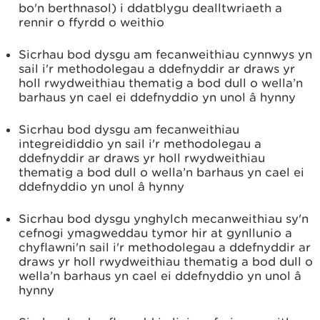
bo'n berthnasol) i ddatblygu dealltwriaeth a
rennir o ffyrdd o weithio
Sicrhau bod dysgu am fecanweithiau cynnwys yn
sail i'r methodolegau a ddefnyddir ar draws yr
holl rwydweithiau thematig a bod dull o wella’n
barhaus yn cael ei ddefnyddio yn unol â hynny
Sicrhau bod dysgu am fecanweithiau
integreididdio yn sail i'r methodolegau a
ddefnyddir ar draws yr holl rwydweithiau
thematig a bod dull o wella’n barhaus yn cael ei
ddefnyddio yn unol â hynny
Sicrhau bod dysgu ynghylch mecanweithiau sy'n
cefnogi ymagweddau tymor hir at gynllunio a
chyflawni'n sail i'r methodolegau a ddefnyddir ar
draws yr holl rwydweithiau thematig a bod dull o
wella’n barhaus yn cael ei ddefnyddio yn unol â
hynny