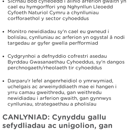
Sicrhau bod cyfleoedd i alinio arferion gwaith yn
cael eu hymgorffori yng Nghynllun Lleoedd
Cyfoeth Naturiol Cymru a chynlluniau
corfforaethol y sector cyhoeddus
Monitro newidiadau sy'n cael eu gwneud i
bolisïau, cynlluniau ac arferion yn ogystal â nodi
targedau ar gyfer gwella perfformiad
Cydgrynhoi a defnyddio cofrestri asedau
Byrddau Gwasanaethau Cyhoeddus, sy'n dangos
perchnogaeth/rheolaeth tir cyhoeddus
Darparu'r lefel angenrheidiol o ymrwymiad,
uchelgais ac arweinyddiaeth mae ei hangen i
yrru camau gweithredu, gan weithredu
newidiadau i arferion gwaith, gan gynnwys
cynlluniau, strategaethau a pholisïau
CANLYNIAD: Cynyddu gallu
sefydliadau ac unigolion, gan