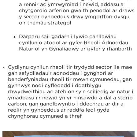
a rennir ac ymrwymiad i newid, addasu a
chytgordio arferion gwaith penodol ar draws
y sector cyhoeddus drwy ymgorffori dysgu
o’r themâu strategol
Darparu sail gadarn i lywio canllawiau
cynllunio atodol ar gyfer Rheoli Adnoddau
Naturiol yn Gynaliadwy ar gyfer y rhanbarth
Cydlynu cynllun rheoli tir trydydd sector lle mae
gan sefydliadau'r adnoddau i gynghori ar
benderfyniadau rheoli tir mewn cymunedau, gan
gynnwys nodi cyfleoedd i ddatblygu
rhwydweithiau ac atebion sy'n seiliedig ar natur i
ymaddasu i'r newid yn yr hinsawdd a dal a storio
carbon, gan ganolbwyntio i ddechrau ar dir a
reolir yn gyhoeddus ar raddfa leol gyda
chynghorau cymuned a thref