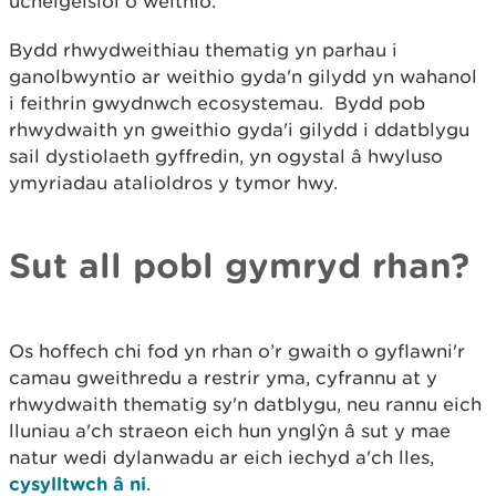
uchelgeisiol o weithio.
Bydd rhwydweithiau thematig yn parhau i
ganolbwyntio ar weithio gyda'n gilydd yn wahanol
i feithrin gwydnwch ecosystemau. Bydd pob
rhwydwaith yn gweithio gyda'i gilydd i ddatblygu
sail dystiolaeth gyffredin, yn ogystal â hwyluso
ymyriadau atalioldros y tymor hwy.
Sut all pobl gymryd rhan?
Os hoffech chi fod yn rhan o’r gwaith o gyflawni'r
camau gweithredu a restrir yma, cyfrannu at y
rhwydwaith thematig sy'n datblygu, neu rannu eich
lluniau a'ch straeon eich hun ynglŷn â sut y mae
natur wedi dylanwadu ar eich iechyd a'ch lles,
cysylltwch â ni
.