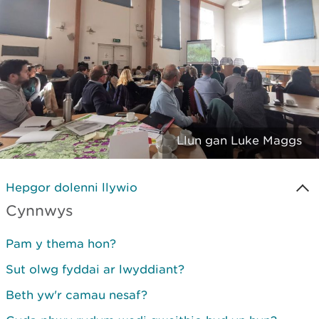
Llun gan Luke Maggs
Hepgor dolenni llywio
Cynnwys
Pam y thema hon?
Sut olwg fyddai ar lwyddiant?
Beth yw'r camau nesaf?