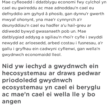
Mae cyfleoedd i ddatblygu economi fwy cylchol yn
cael eu gwireddu ac mae adnoddau'n cael eu
defnyddio am gyhyd â phosib, gan dynnu'r gwerth
mwyaf ohonynt, yna mae'r cynnyrch a'r
deunyddiau'n cael eu hadfer a'u hail-greu ar
ddiwedd bywyd gwasanaeth pob un. Mae
datblygiad addysg a sgiliau'n rhoi'r cyfle i swyddi
newydd ac arloesedd, arbed costau i fusnesau, a'r
gallu i gryfhau ein cadwyni cyflenwi, gan wella'n
gwydnwch economaidd lleol.
Nid yw iechyd a gwydnwch ein
hecosystemau ar draws pedwar
priodoledd gwydnwch
ecosystemau yn cael ei beryglu
ac mae’n cael ei wella lle y bo
angen