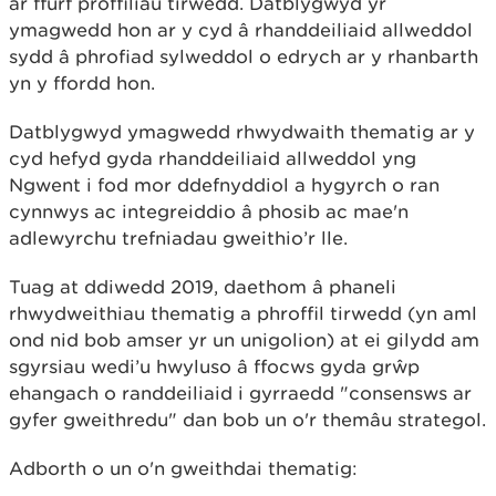
ar ffurf proffiliau tirwedd. Datblygwyd yr
ymagwedd hon ar y cyd â rhanddeiliaid allweddol
sydd â phrofiad sylweddol o edrych ar y rhanbarth
yn y ffordd hon.
Datblygwyd ymagwedd rhwydwaith thematig ar y
cyd hefyd gyda rhanddeiliaid allweddol yng
Ngwent i fod mor ddefnyddiol a hygyrch o ran
cynnwys ac integreiddio â phosib ac mae'n
adlewyrchu trefniadau gweithio’r lle.
Tuag at ddiwedd 2019, daethom â phaneli
rhwydweithiau thematig a phroffil tirwedd (yn aml
ond nid bob amser yr un unigolion) at ei gilydd am
sgyrsiau wedi’u hwyluso â ffocws gyda grŵp
ehangach o randdeiliaid i gyrraedd "consensws ar
gyfer gweithredu" dan bob un o'r themâu strategol.
Adborth o un o'n gweithdai thematig: