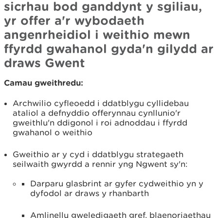
sicrhau bod ganddynt y sgiliau,
yr offer a'r wybodaeth
angenrheidiol i weithio mewn
ffyrdd gwahanol gyda'n gilydd ar
draws Gwent
Camau gweithredu:
Archwilio cyfleoedd i ddatblygu cyllidebau
ataliol a defnyddio offerynnau cynllunio'r
gweithlu'n ddigonol i roi adnoddau i ffyrdd
gwahanol o weithio
Gweithio ar y cyd i ddatblygu strategaeth
seilwaith gwyrdd a rennir yng Ngwent sy'n:
Darparu glasbrint ar gyfer cydweithio yn y
dyfodol ar draws y rhanbarth
Amlinellu gweledigaeth gref, blaenoriaethau