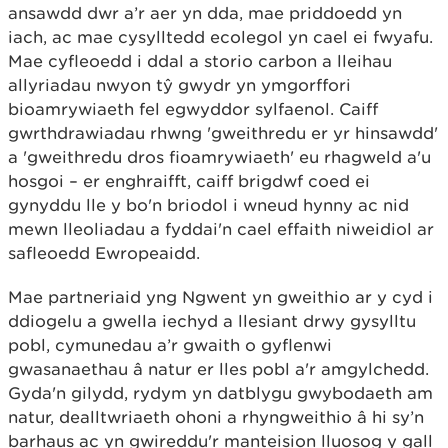
ansawdd dwr a’r aer yn dda, mae priddoedd yn
iach, ac mae cysylltedd ecolegol yn cael ei fwyafu.
Mae cyfleoedd i ddal a storio carbon a lleihau
allyriadau nwyon tŷ gwydr yn ymgorffori
bioamrywiaeth fel egwyddor sylfaenol. Caiff
gwrthdrawiadau rhwng 'gweithredu er yr hinsawdd'
a 'gweithredu dros fioamrywiaeth' eu rhagweld a'u
hosgoi – er enghraifft, caiff brigdwf coed ei
gynyddu lle y bo'n briodol i wneud hynny ac nid
mewn lleoliadau a fyddai'n cael effaith niweidiol ar
safleoedd Ewropeaidd.
Mae partneriaid yng Ngwent yn gweithio ar y cyd i
ddiogelu a gwella iechyd a llesiant drwy gysylltu
pobl, cymunedau a’r gwaith o gyflenwi
gwasanaethau â natur er lles pobl a'r amgylchedd.
Gyda'n gilydd, rydym yn datblygu gwybodaeth am
natur, dealltwriaeth ohoni a rhyngweithio â hi sy’n
barhaus ac yn gwireddu'r manteision lluosog y gall