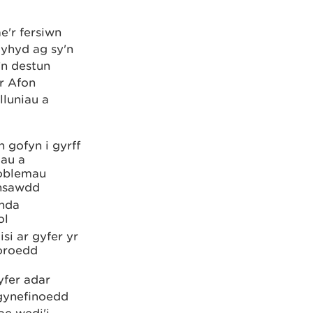
e'r fersiwn
cyhyd ag sy'n
’n destun
r Afon
lluniau a
 gofyn i gyrff
dau a
roblemau
insawdd
enda
ol
si ar gyfer yr
moroedd
yfer adar
 gynefinoedd