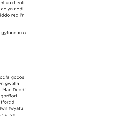
nllun rheoli
 ac yn nodi
iddo reoli’r
r gyfnodau o
godfa gocos
yn gwella
o. Mae Deddf
gorffori
 ffordd
lwn fwyafu
uriol yn