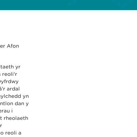
er Afon
taeth yr
reoli'r
Dyfrdwy
'r ardal
gylchedd yn
antïon dan y
rau i
nt rheolaeth
r
 reoli a