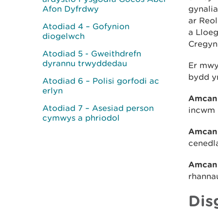
Afon Dyfrdwy
gynali
ar Reo
Atodiad 4 – Gofynion
a Lloe
diogelwch
Cregyn
Atodiad 5 - Gweithdrefn
dyrannu trwyddedau
Er mwyn
bydd yn
Atodiad 6 – Polisi gorfodi ac
erlyn
Amcan 
Atodiad 7 – Asesiad person
incwm 
cymwys a phriodol
Amcan
cenedla
Amcan
rhanna
Dis