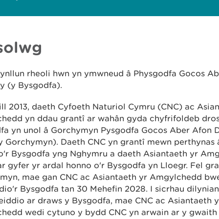
solwg
cynllun rheoli hwn yn ymwneud â Physgodfa Gocos Ab
y (y Bysgodfa).
ill 2013, daeth Cyfoeth Naturiol Cymru (CNC) ac Asian
edd yn ddau grantî ar wahân gyda chyfrifoldeb dros 
fa yn unol â Gorchymyn Pysgodfa Gocos Aber Afon 
y Gorchymyn). Daeth CNC yn grantî mewn perthynas â
o'r Bysgodfa yng Nghymru a daeth Asiantaeth yr Am
ar gyfer yr ardal honno o'r Bysgodfa yn Lloegr. Fel gr
myn, mae gan CNC ac Asiantaeth yr Amgylchedd bwe
dio'r Bysgodfa tan 30 Mehefin 2028. I sicrhau dilynia
leiddio ar draws y Bysgodfa, mae CNC ac Asiantaeth y
hedd wedi cytuno y bydd CNC yn arwain ar y gwaith o