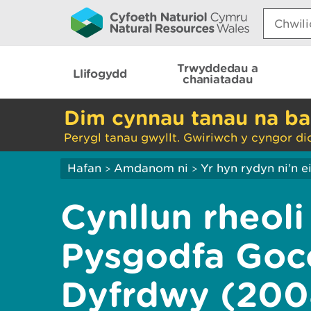
Search:
Trwyddedau a
Llifogydd
chaniatadau
Dim cynnau tanau na ba
Perygl tanau gwyllt. Gwiriwch y cyngor di
Hafan
Amdanom ni
Yr hyn rydyn ni’n 
>
>
Cynllun rheol
Pysgodfa Goc
Dyfrdwy (200