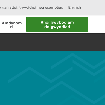
le ganiatâd, trwydded neu esemptiad
English
Rhoi gwybod am
Amdanom
ni
ddigwyddiad