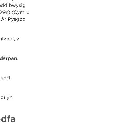
wedd bwysig
Dŵr) (Cymru
Dŵr Pysgod
lynol, y
 darparu
eoedd
odi yn
odfa