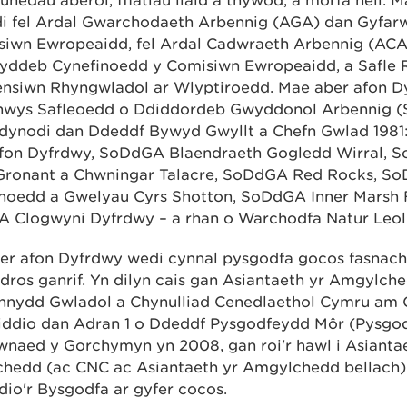
unedau aberol, fflatiau llaid a thywod, a morfa heli. M
i fel Ardal Gwarchodaeth Arbennig (AGA) dan Gyfa
siwn Ewropeaidd, fel Ardal Cadwraeth Arbennig (ACA
yddeb Cynefinoedd y Comisiwn Ewropeaidd, a Safle 
ensiwn Rhyngwladol ar Wlyptiroedd. Mae aber afon D
nwys Safleoedd o Ddiddordeb Gwyddonol Arbennig 
 dynodi dan Ddeddf Bywyd Gwyllt a Chefn Gwlad 198
fon Dyfrdwy, SoDdGA Blaendraeth Gogledd Wirral, 
Gronant a Chwningar Talacre, SoDdGA Red Rocks, S
noedd a Gwelyau Cyrs Shotton, SoDdGA Inner Marsh 
 Clogwyni Dyfrdwy – a rhan o Warchodfa Natur Leol 
er afon Dyfrdwy wedi cynnal pysgodfa gocos fasnach
dros ganrif. Yn dilyn cais gan Asiantaeth yr Amgylche
ennydd Gwladol a Chynulliad Cenedlaethol Cymru am
iddio dan Adran 1 o Ddeddf Pysgodfeydd Môr (Pysgo
wnaed y Gorchymyn yn 2008, gan roi'r hawl i Asianta
hedd (ac CNC ac Asiantaeth yr Amgylchedd bellach) 
dio'r Bysgodfa ar gyfer cocos.