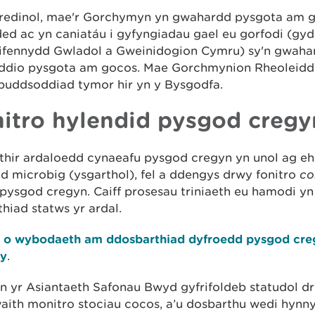
fredinol, mae'r Gorchymyn yn gwahardd pysgota am 
ed ac yn caniatáu i gyfyngiadau gael eu gorfodi (gy
rifennydd Gwladol a Gweinidogion Cymru) sy'n gwaha
iddio pysgota am gocos. Mae Gorchmynion Rheoleidd
buddsoddiad tymor hir yn y Bysgodfa.
itro hylendid pysgod cregy
thir ardaloedd cynaeafu pysgod cregyn yn unol ag e
d microbig (ysgarthol), fel a ddengys drwy fonitro
co
ysgod cregyn. Caiff prosesau triniaeth eu hamodi yn
hiad statws yr ardal.
 o wybodaeth am ddosbarthiad dyfroedd pysgod cre
y
.
 yr Asiantaeth Safonau Bwyd gyfrifoldeb statudol dr
aith monitro stociau cocos, a’u dosbarthu wedi hynn