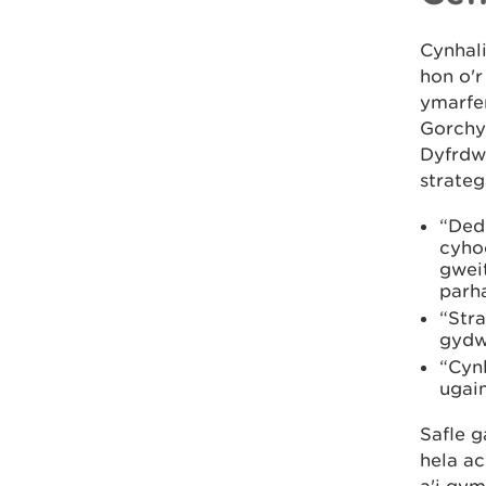
Cynhali
hon o'r
ymarfer
Gorchy
Dyfrdwy
strate
“Dedd
cyho
gweit
parh
“Str
gydw
“Cynl
ugai
Safle 
hela a