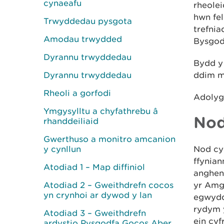
cynaeafu
rheolei
hwn fel
Trwyddedau pysgota
trefnia
Amodau trwydded
Bysgod
Dyrannu trwyddedau
Bydd y 
Dyrannu trwyddedau
ddim m
Rheoli a gorfodi
Adolyg
Ymgysylltu a chyfathrebu â
Nod
rhanddeiliaid
Gwerthuso a monitro amcanion
y cynllun
Nod cy
ffynian
Atodiad 1 – Map diffiniol
anghen
Atodiad 2 – Gweithdrefn cocos
yr Amg
yn crynhoi ar dywod y lan
egwydd
rydym 
Atodiad 3 – Gweithdrefn
ein cyf
ardystio Pysgodfa Gocos Aber