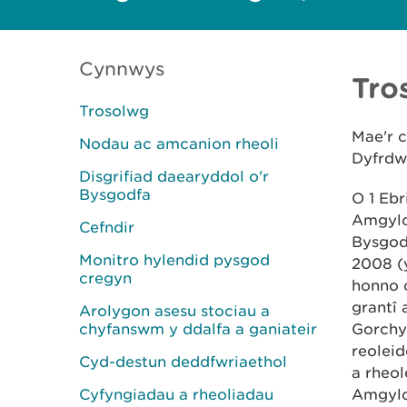
Cynnwys
Tro
Trosolwg
Mae'r 
Nodau ac amcanion rheoli
Dyfrdw
Disgrifiad daearyddol o'r
Bysgodfa
O 1 Ebr
Amgylch
Cefndir
Bysgod
Monitro hylendid pysgod
2008 (
cregyn
honno 
grantî 
Arolygon asesu stociau a
chyfanswm y ddalfa a ganiateir
Gorchy
reoleid
Cyd-destun deddfwriaethol
a rheo
Cyfyngiadau a rheoliadau
Amgylc