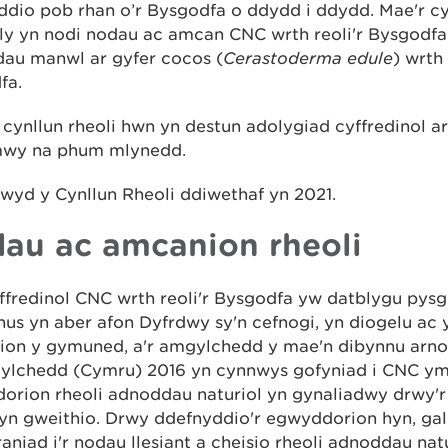
ddio pob rhan o’r Bysgodfa o ddydd i ddydd. Mae'r cy
ly yn nodi nodau ac amcan CNC wrth reoli'r Bysgodfa
dau manwl ar gyfer cocos (
Cerastoderma edule
) wrth 
fa.
cynllun rheoli hwn yn destun adolygiad cyffredinol a
wy na phum mlynedd.
wyd y Cynllun Rheoli ddiwethaf yn 2021.
au ac amcanion rheoli
ffredinol CNC wrth reoli'r Bysgodfa yw datblygu pys
nus yn aber afon Dyfrdwy sy'n cefnogi, yn diogelu ac 
ion y gymuned, a'r amgylchedd y mae'n dibynnu arn
ylchedd (Cymru) 2016 yn cynnwys gofyniad i CNC ym
orion rheoli adnoddau naturiol yn gynaliadwy drwy'r
yn gweithio. Drwy ddefnyddio'r egwyddorion hyn, gal
raniad i'r nodau llesiant a cheisio rheoli adnoddau nat