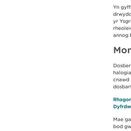
Yn gyf
drwydd
yr Ysg
rheole
annog 
Mon
Dosber
halogia
cnawd p
dosbart
Rhagor
Dyfrdw
Mae gan
bod gw