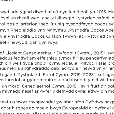
wyd adolygiad diwethaf o'r cynllun rheoli yn 2015. Ma
 cynllun rheoli wedi cael ei diwygio i ystyried safoni, 
ol bosib, arferion rheoli'r unig bysgodfeydd cocos sy
myn Rheoleiddio yng Nghymru (Pysgodfa Gocos Abe
 a Physgodfa Gocos Cilfach Tywyn) ac i ystyried cyn
gaeth newydd, gan gynnwys:
f Llesiant Cenedlaethau'r Dyfodol (Cymru) 2015”, sy'n
eddus feddwl am effeithiau tymor hir eu penderfynia
hio'n well gyda phobl, cymunedau a'i gilydd i atal p
aus megis anghydraddoldeb iechyd a'r newid yn yr h
ategaeth Tystiolaeth Forol Cymru 2019–2025”, sef ag
eithredol ar gyfer monitro a dadansoddi ymchwil for
lun Morol Cenedlaethol Cymru 2019”, sy'n ffurfio'r poli
n mlynedd nesaf ar gyfer y defnydd cynaliadwy o'n 
gaeafu o bwys rhyngwladol yw aber afon Dyfrdwy ar g
c adar hirgoes ac mae o bwys Ewropeaidd ar gyfer ei