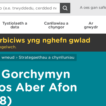
A oes gan saf
Tystiolaeth a
Canllawiau a
Ar
data
chyngor
grwydr
rbiciws yng nghefn gwlad
ogelwch.
ei wneud
Strategaethau a chynlluniau
>
i Gorchymyn
os Aber Afon
8)