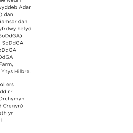
ae wedi'i
rwyddeb Adar
) dan
Ramsar dan
yfrdwy hefyd
(SoDdGA)
1: SoDdGA
SoDdGA
oDdGA
Farm,
Ynys Hilbre.
ol ers
dd i'r
 Orchymyn
d Cregyn)
eth yr
i