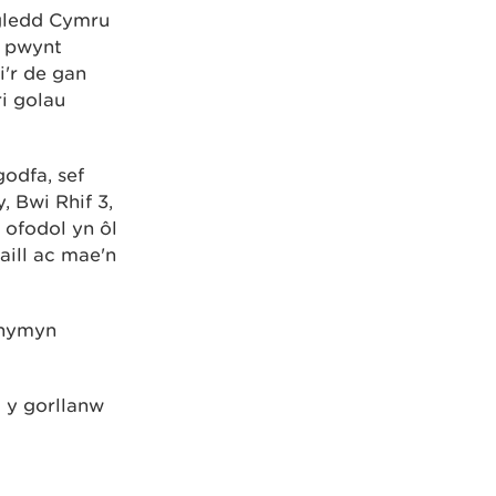
ogledd Cymru
, pwynt
i'r de gan
ri golau
odfa, sef
, Bwi Rhif 3,
 ofodol yn ôl
aill ac mae'n
chymyn
 y gorllanw