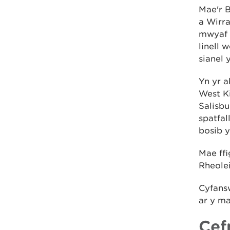
Mae'r 
a Wirra
mwyaf g
linell 
sianel 
Yn yr 
West Ki
Salisbu
spatfal
bosib y
Mae ffi
Rheole
Cyfans
ar y ma
Cef