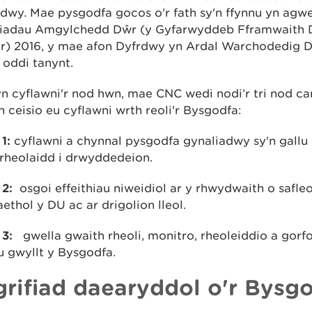
adwy. Mae pysgodfa gocos o'r fath sy'n ffynnu yn ag
liadau Amgylchedd Dŵr (y Gyfarwyddeb Fframwaith 
gr) 2016, y mae afon Dyfrdwy yn Ardal Warchodedig 
 oddi tanynt.
 cyflawni'r nod hwn, mae CNC wedi nodi’r tri nod can
 ceisio eu cyflawni wrth reoli'r Bysgodfa:
1:
cyflawni a chynnal pysgodfa gynaliadwy sy'n gallu
rheolaidd i drwyddedeion.
 2:
osgoi effeithiau niweidiol ar y rhwydwaith o safl
ethol y DU ac ar drigolion lleol.
 3:
gwella gwaith rheoli, monitro, rheoleiddio a gorf
u gwyllt y Bysgodfa.
grifiad daearyddol o'r Bysg