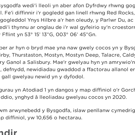
Bysgodfa wedi'i lleoli yn aber afon Dyfrdwy rhwng g
l. Fe'i diffinnir i'r gogledd gan linell rhwng Red Rocks
ogleddol Ynys Hilbre a'r hen oleudy, y Parlwr Du, ac 
wedi’i thynnu ar onglau de i'r wal gyfeirio sy'n croestor
y Fflint yn 53° 15’ 13”G, 003° 06’ 45”Gn.
aber ar hyn o bryd mae yna naw gwely cocos yn y Bysg
rby, Thurstaston, Mostyn, Mostyn Deep, Talacre, Caldy
ry Ganol a Salisbury. Mae'r gwelyau hyn yn amrywio'n
l, defnydd, newidiadau gwaddod a ffactorau allanol er
 gall gwelyau newid yn y dyfodol.
gurau yn Atodiad 1 yn dangos y map diffiniol o'r Gor
iddio, ynghyd â lleoliadau gwelyau cocos yn 2020.
wm arwynebedd y Bysgodfa, islaw penllanw cymedrig
p diffiniol, yw 10,656 o hectarau.
ndir