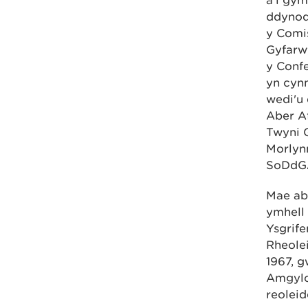
a'i gym
ddynod
y Comi
Gyfarw
y Conf
yn cyn
wedi'u
Aber A
Twyni 
Morlyn
SoDdGA
Mae ab
ymhell 
Ysgrif
Rheole
1967, g
Amgylc
reoleid