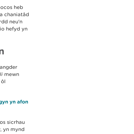
gocos heb
da chaniatâd
rdd neu'n
io hefyd yn
n
hangder
li
mewn
 ôl
gyn yn afon
os sicrhau
y, yn mynd