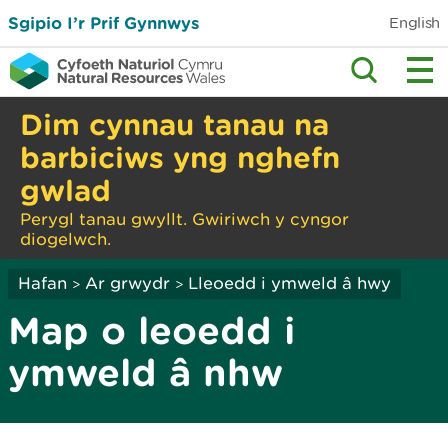
Sgipio I’r Prif Gynnwys
English
Dim cynnau tanau na
barbiciws yng nghefn
gwlad
Perygl tanau gwyllt. Gwiriwch y cyngor
diogelwch.
Hafan
Ar grwydr
Lleoedd i ymweld â hwy
>
>
Map o leoedd i
ymweld â nhw