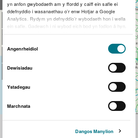
yn anfon gwybodaeth am y ffordd y caiff ein safle ei
ddefnyddio i wasanaethau o’r enw Hotjar a Google
Analytics. Rydym yn defnyddio’r wybodaeth hon i wella
ein safle. Gadewch i ni wybod eich bod yn fodlon â hyn.
Byddwn yn defnyddio cwci i gadw eich dewis.
Dewis
Gellir
darllen mwy am ein cwcis
cyn i chi ddewis.
Angenrheidiol
Caniatâd
Dewisiadau
Ystadegau
Marchnata
Dangos Manylion