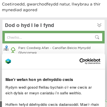
Coetiroedd, gwarchodfeydd natur, llwybrau a thir
mynediad agored
Mae'r wefan hon yn defnyddio cwcis
Rydym wedi gosod ffeiliau bychain o’r enw cwcis ar
eich dyfais er mwyn caniatáu i’n safle weithio.
Hoffem hefyd ddefnyddio cwcis dadansoddi. Mae’r rhain