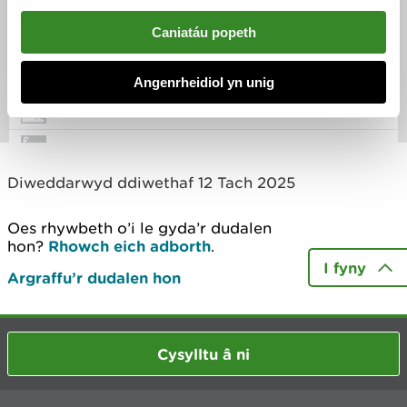
Caniatáu popeth
Angenrheidiol yn unig
Diweddarwyd ddiwethaf 12 Tach 2025
Oes rhywbeth o’i le gyda’r dudalen
hon?
Rhowch eich adborth
.
I fyny
Argraffu’r dudalen hon
Cysylltu â ni