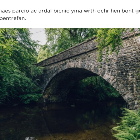
aes parcio ac ardal bicnic yma wrth ochr hen bont ge
pentrefan.