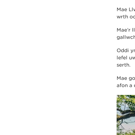
Mae Ll
wrth o
Mae’r l
gallwch
Oddi ym
lefel 
serth.
Mae gol
afon a 