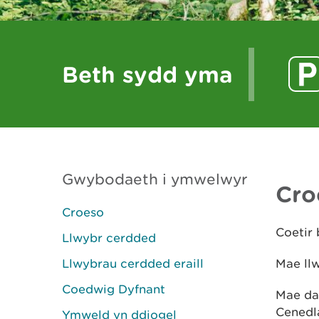
Beth sydd yma
Gwybodaeth i ymwelwyr
Cro
Croeso
Coetir
Llwybr cerdded
Llwybrau cerdded eraill
Mae llw
Coedwig Dyfnant
Mae da
Cenedl
Ymweld yn ddiogel