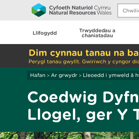
Search:
Trwyddedau a
Llifogydd
chaniatadau
Dim cynnau tanau na ba
Perygl tanau gwyllt. Gwiriwch y cyngor di
Hafan
Ar grwydr
Lleoedd i ymweld â 
>
>
Coedwig Dyfn
Llogel, ger Y 