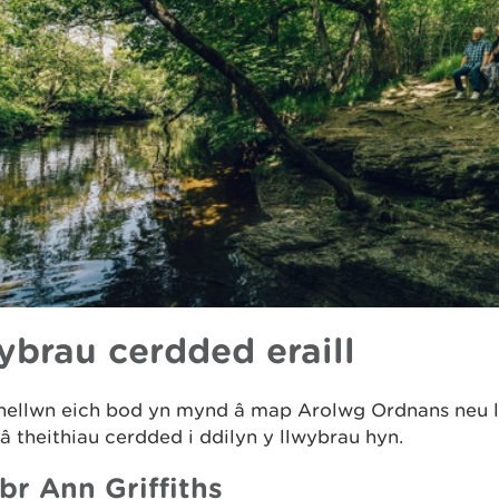
ybrau cerdded eraill
ellwn eich bod yn mynd â map Arolwg Ordnans neu l
â theithiau cerdded i ddilyn y llwybrau hyn.
br Ann Griffiths