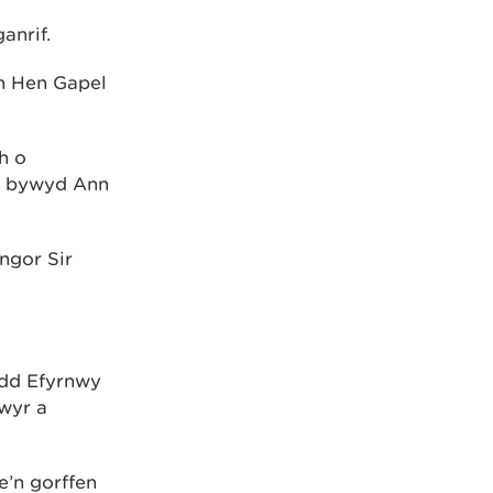
anrif.
yn Hen Gapel
h o
 â bywyd Ann
yngor Sir
edd Efyrnwy
lwyr a
e’n gorffen