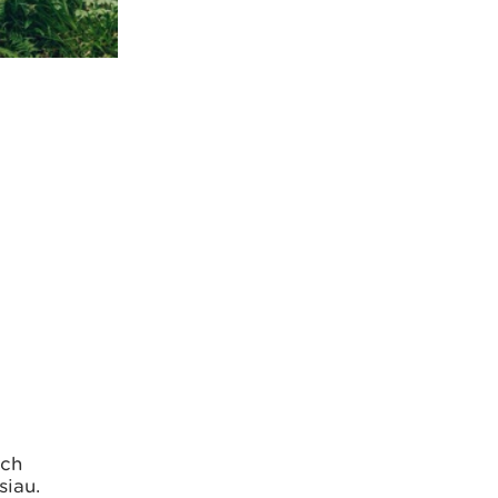
wch
siau.