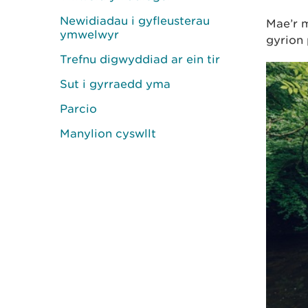
Newidiadau i gyfleusterau
Mae’r m
ymwelwyr
gyrion 
Trefnu digwyddiad ar ein tir
Sut i gyrraedd yma
Parcio
Manylion cyswllt