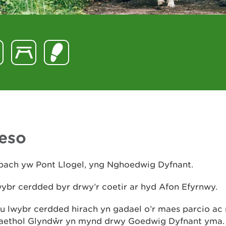
eso
 bach yw Pont Llogel, yng Nghoedwig Dyfnant.
ybr cerdded byr drwy’r coetir ar hyd Afon Efyrnwy.
u lwybr cerdded hirach yn gadael o’r maes parcio ac
aethol Glyndŵr yn mynd drwy Goedwig Dyfnant yma.