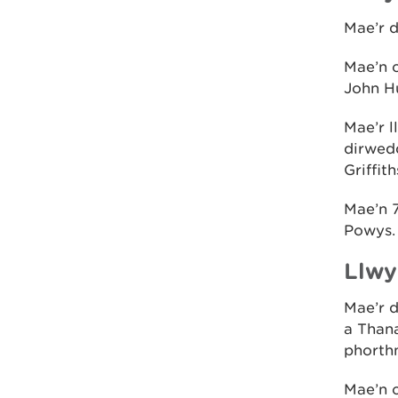
Mae’r d
Mae’n 
John H
Mae’r 
dirwed
Griffith
Mae’n 7
Powys.
Llwy
Mae’r 
a Thana
phorthm
Mae’n c