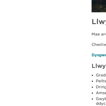
Llw
Mae arw
Chwili
Dysgwc
Llwy
Grad
Pellt
Drin
Amse
Gwyb
ddyc