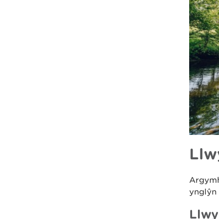
Llw
Argymh
ynglŷn 
Llwy