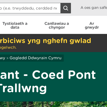
A oes gan saf
Tystiolaeth a
Canllawiau a
Ar
data
chyngor
grwydr
rbiciws yng nghefn gwlad
ogelwch.
hwy
Gogledd Ddwyrain Cymru
>
ant - Coed Pont
Trallwng