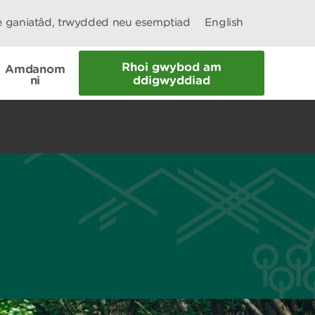
le ganiatâd, trwydded neu esemptiad
English
Rhoi gwybod am
Amdanom
ni
ddigwyddiad