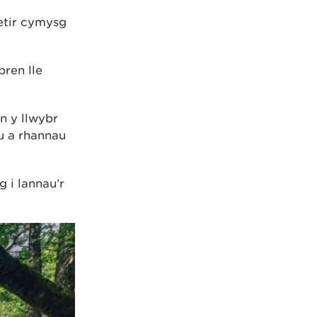
etir cymysg
bren lle
n y llwybr
u a rhannau
 i lannau’r