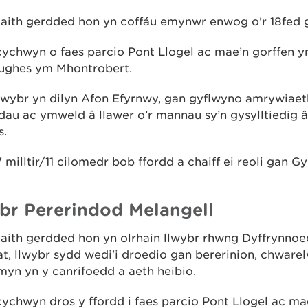
aith gerdded hon yn coffáu emynwr enwog o’r 18fed g
cychwyn o faes parcio Pont Llogel ac mae’n gorffen 
ughes ym Mhontrobert.
llwybr yn dilyn Afon Efyrnwy, gan gyflwyno amrywiaet
dau ac ymweld â llawer o’r mannau sy’n gysylltiedig
s.
 milltir/11 cilomedr bob ffordd a chaiff ei reoli gan G
br Pererindod Melangell
daith gerdded hon yn olrhain llwybr rhwng Dyffrynno
t, llwybr sydd wedi'i droedio gan bererinion, chware
yn yn y canrifoedd a aeth heibio.
ychwyn dros y ffordd i faes parcio Pont Llogel ac ma