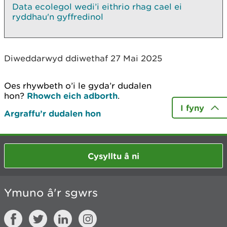
Data ecolegol wedi’i eithrio rhag cael ei
ryddhau'n gyffredinol
Diweddarwyd ddiwethaf 27 Mai 2025
Oes rhywbeth o’i le gyda’r dudalen
hon?
Rhowch eich adborth
.
I fyny
Argraffu’r dudalen hon
Cysylltu â ni
Ymuno â'r sgwrs