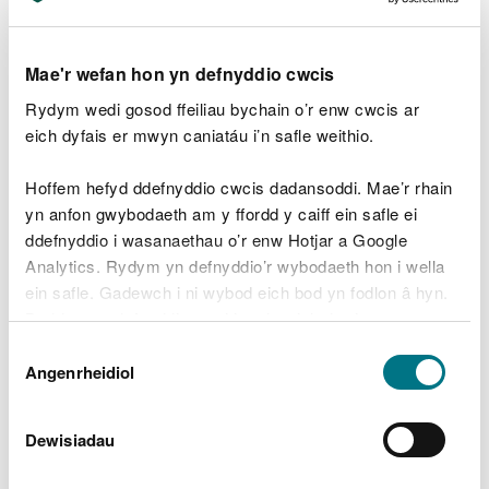
Gwneud cais am ddata
Mae'r wefan hon yn defnyddio cwcis
Os na allwch ddod o hyd i’r data sydd ei angen
Rydym wedi gosod ffeiliau bychain o’r enw cwcis ar
arnoch o’n hadnoddau ar-lein:
eich dyfais er mwyn caniatáu i’n safle weithio.
chwiliwch y
catalog data
i ganfod data arall sydd
ar gael
Hoffem hefyd ddefnyddio cwcis dadansoddi. Mae’r rhain
cwblhewch
ffurflen gwneud cais am ddata
yn anfon gwybodaeth am y ffordd y caiff ein safle ei
ddefnyddio i wasanaethau o’r enw Hotjar a Google
Gall gymryd hyd at 20 diwrnod gwaith i gyflenwi
Analytics. Rydym yn defnyddio’r wybodaeth hon i wella
data nad yw ar gael ar-lein.
ein safle. Gadewch i ni wybod eich bod yn fodlon â hyn.
Byddwn yn defnyddio cwci i gadw eich dewis.
Trwyddedau agored ac amodol
Dewis
Gellir
darllen mwy am ein cwcis
cyn i chi ddewis.
Angenrheidiol
Rydym yn darparu data CNC dan y
Drwydded
Caniatâd
Llywodraeth Agored
(OGL) a thrwydded amodol
CNC. Rydym yn defnyddio trwydded amodol ar
Dewisiadau
gyfer data CNC sensitif sy’n gofyn am gyfyngiadau
ailddefnyddio penodol.