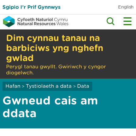
Sgipio I’r Prif Gynnwys
English
Dim cynnau tanau na
barbiciws yng nghefn
gwlad
Perygl tanau gwyllt. Gwiriwch y cyngor
diogelwch.
Hafan
Tystiolaeth a data
Data
>
>
Gwneud cais am
ddata