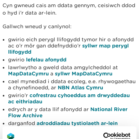
Cyn gwneud cais am ddata gennym, ceisiwch ddod
o hyd i’r data ar-lein.
Gallwch wneud y canlynol:
gwirio eich perygl llifogydd tymor hir o afonydd
ac o’r môr gan ddefnyddio’r
syllwr map perygl
llifogydd
gwirio
lefelau afonydd
lawrlwytho a gweld data amgylcheddol at
MapDataCymru
a
syllwr MapDataCymru
cael mynediad i ddata ecoleg, e.e. rhywogaethau
a chynefinoedd, ar
NBN Atlas Cymru
gwirio’r
cofrestrau cyhoeddus am drwyddedau
ac eithriadau
edrych ar y data llif afonydd ar
National River
Flow Archive
darganfod
adroddiadau tystiolaeth ar-lein
edrych ar y
mapiau