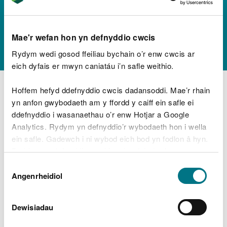
ymwneud â
rhywogaethau
Mae'r wefan hon yn defnyddio cwcis
anfrodorol ymledol
Rydym wedi gosod ffeiliau bychain o’r enw cwcis ar
eich dyfais er mwyn caniatáu i’n safle weithio.
Hoffem hefyd ddefnyddio cwcis dadansoddi. Mae’r rhain
Mae’r adroddiadau tystiolaeth a restrir isod ar gael
yn anfon gwybodaeth am y ffordd y caiff ein safle ei
yn Saesneg yn unig.
ddefnyddio i wasanaethau o’r enw Hotjar a Google
Analytics. Rydym yn defnyddio’r wybodaeth hon i wella
Arolwg o'r
Crepidula fornicata
yn Aber yr afon
3
Conwy - Awst 2013
ein safle. Gadewch i ni wybod eich bod yn fodlon â hyn.
Byddwn yn defnyddio cwci i gadw eich dewis.
Monitro'r
Grateloupia turuturu
yng Nghymru -
17
Aberdaugleddau Gorffennaf 2013
Dewis
Gellir
darllen mwy am ein cwcis
cyn i chi ddewis.
Angenrheidiol
Caniatâd
Adolygiad o fonitro rhywogaethau morol
20
anfrodorol ym Mhrydain Fawr a gwerthusiad o'r
gylchau o ran dosbarthiad y data
Dewisiadau
Dosbarthiad a'r posibilrwydd o ledaeniad yr
Esgid Fair
ymledol i'r