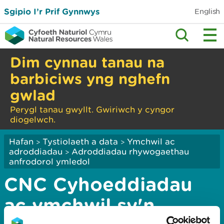
Sgipio I’r Prif Gynnwys
English
Dim cynnau tanau na
barbiciws yng nghefn
gwlad
Perygl tanau gwyllt. Gwiriwch y cyngor
diogelwch.
Hafan
Tystiolaeth a data
Ymchwil ac
>
>
adroddiadau
Adroddiadau rhywogaethau
>
anfrodorol ymledol
CNC Cyhoeddiadau
ac ymchwil sy'n