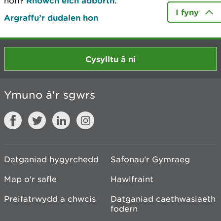
hon?
Rhowch eich adborth
.
I fyny
Argraffu’r dudalen hon
Cysylltu â ni
Ymuno â'r sgwrs
Datganiad hygyrchedd
Safonau'r Gymraeg
Map o'r safle
Hawlfraint
Preifatrwydd a chwcis
Datganiad caethwasiaeth
fodern