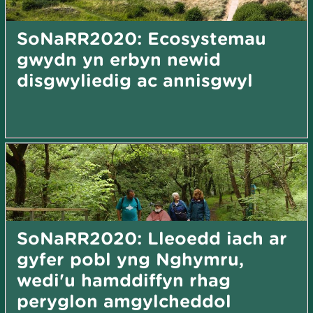
SoNaRR2020: Ecosystemau
gwydn yn erbyn newid
disgwyliedig ac annisgwyl
SoNaRR2020: Lleoedd iach ar
gyfer pobl yng Nghymru,
wedi'u hamddiffyn rhag
peryglon amgylcheddol