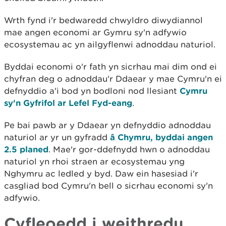
Wrth fynd i'r bedwaredd chwyldro diwydiannol
mae angen economi ar Gymru sy'n adfywio
ecosystemau ac yn ailgyflenwi adnoddau naturiol.
Byddai economi o'r fath yn sicrhau mai dim ond ei
chyfran deg o adnoddau'r Ddaear y mae Cymru'n ei
defnyddio a'i bod yn bodloni nod llesiant
Cymru
sy'n Gyfrifol ar Lefel Fyd-eang
.
Pe bai pawb ar y Ddaear yn defnyddio adnoddau
naturiol ar yr un gyfradd
â Chymru, byddai angen
2.5 planed
. Mae'r gor-ddefnydd hwn o adnoddau
naturiol yn rhoi straen ar ecosystemau yng
Nghymru ac ledled y byd. Daw ein hasesiad i'r
casgliad bod Cymru'n bell o sicrhau economi sy'n
adfywio.
Cyfleoedd i weithredu