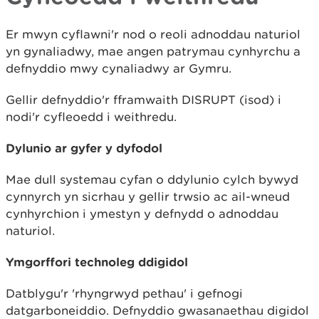
Er mwyn cyflawni'r nod o reoli adnoddau naturiol
yn gynaliadwy, mae angen patrymau cynhyrchu a
defnyddio mwy cynaliadwy ar Gymru.
Gellir defnyddio'r fframwaith DISRUPT (isod) i
nodi'r cyfleoedd i weithredu.
Dylunio ar gyfer y dyfodol
Mae dull systemau cyfan o ddylunio cylch bywyd
cynnyrch yn sicrhau y gellir trwsio ac ail-wneud
cynhyrchion i ymestyn y defnydd o adnoddau
naturiol.
Ymgorffori technoleg ddigidol
Datblygu'r 'rhyngrwyd pethau' i gefnogi
datgarboneiddio. Defnyddio gwasanaethau digidol