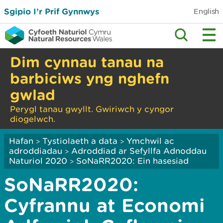
Sgipio I’r Prif Gynnwys
English
Dim cynnau tanau na
barbiciws yng nghefn
gwlad
Perygl tanau gwyllt. Gwiriwch y cyngor
diogelwch.
Hafan
Tystiolaeth a data
Ymchwil ac
>
>
adroddiadau
Adroddiad ar Sefyllfa Adnoddau
>
Naturiol 2020
SoNaRR2020: Ein hasesiad
>
SoNaRR2020:
Cyfrannu at Economi