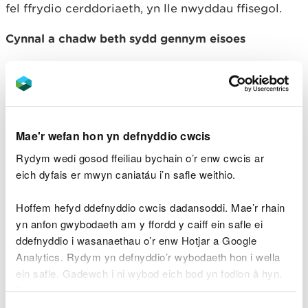
fel ffrydio cerddoriaeth, yn lle nwyddau ffisegol.
Cynnal a chadw beth sydd gennym eisoes
Ehangu a rheoli'r rhwydwaith presennol o
ardaloedd gwarchodedig yn effeithiol, gan
gynnwys ardaloedd daearol, dŵr croyw a morol.
Ailfeddwl y model busnes
Mae'r wefan hon yn defnyddio cwcis
Rydym wedi gosod ffeiliau bychain o’r enw cwcis ar
Annog rhannu, ailddefnyddio ac ailwerthu; er
eich dyfais er mwyn caniatáu i’n safle weithio.
enghraifft drwy oergelloedd cymunedol a chaffis
trwsio. Ymestyn cyfrifoldeb cynhyrchwyr o
Hoffem hefyd ddefnyddio cwcis dadansoddi. Mae’r rhain
ddeunydd pacio a nwyddau trydanol i gynhyrchion
yn anfon gwybodaeth am y ffordd y caiff ein safle ei
eraill. Sicrhau bod cynhyrchwyr yn ariannu costau
ddefnyddio i wasanaethau o’r enw Hotjar a Google
net llawn rheolaeth diwedd oes ac yn annog eco-
Analytics. Rydym yn defnyddio’r wybodaeth hon i wella
ddylunio.
ein safle. Gadewch i ni wybod eich bod yn fodlon â hyn.
Byddwn yn defnyddio cwci i gadw eich dewis.
Defnyddio gwastraff fel adnodd