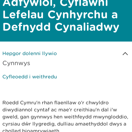
Adfywiol, Cyflawni
Lefelau Cynhyrchu a
Defnydd Cynaliadwy
Hepgor dolenni llywio
Cynnwys
Cyfleoedd i weithredu
Roedd Cymru'n rhan flaenllaw o'r chwyldro
diwydiannol cyntaf ac mae'r creithiau'n dal i'w
gweld, gan gynnwys hen weithfeydd mwyngloddio,
cyrsiau dŵr llygredig, dulliau amaethyddol dwys a
cholled bioamrywiaeth.