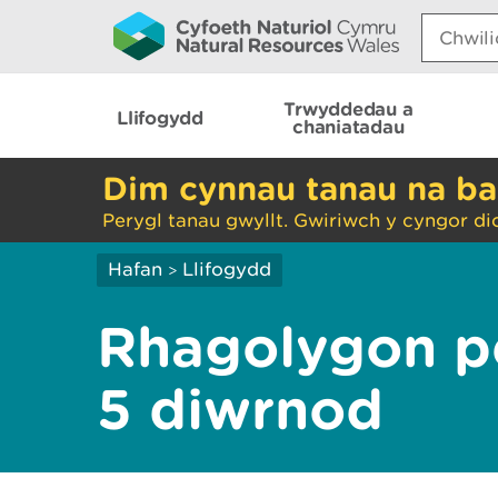
Search:
Trwyddedau a
Llifogydd
chaniatadau
Dim cynnau tanau na ba
Perygl tanau gwyllt. Gwiriwch y cyngor di
Hafan
Llifogydd
>
Rhagolygon pe
5 diwrnod