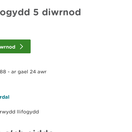
fogydd 5 diwrnod
diwrnod
88 - ar gael 24 awr
rdal
erwydd llifogydd