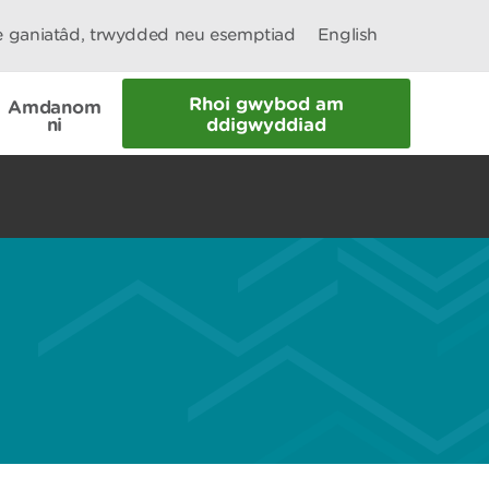
le ganiatâd, trwydded neu esemptiad
English
Rhoi gwybod am
Amdanom
ni
ddigwyddiad