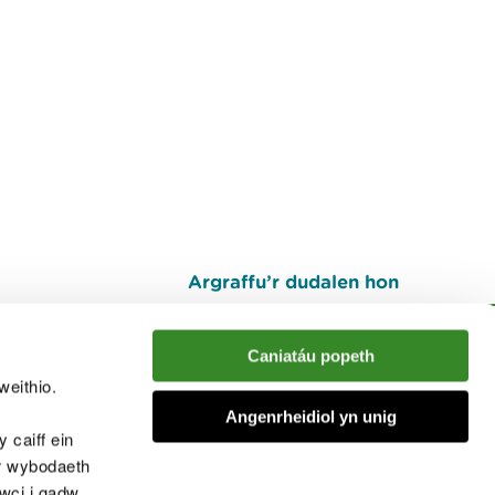
Argraffu’r dudalen hon
I fyny
Caniatáu popeth
weithio.
muno â'r sgwrs
Angenrheidiol yn unig
 caiff ein
’r wybodaeth
cwci i gadw