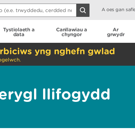
A oes gan saf
Tystiolaeth a
Canllawiau a
Ar
data
chyngor
grwydr
rbiciws yng nghefn gwlad
ogelwch.
rygl llifogydd