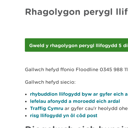
Rhagolygon perygl lli
Gweld y rhagolygon perygl llifogydd 5 
Gallwch hefyd ffonio Floodline 0345 988 11
Gallwch hefyd siecio:
rhybuddion llifogydd byw ar gyfer eich a
lefelau afonydd a moroedd eich ardal
Traffig Cymru
ar gyfer cau'r heolydd oh
risg llifogydd yn ôl côd post