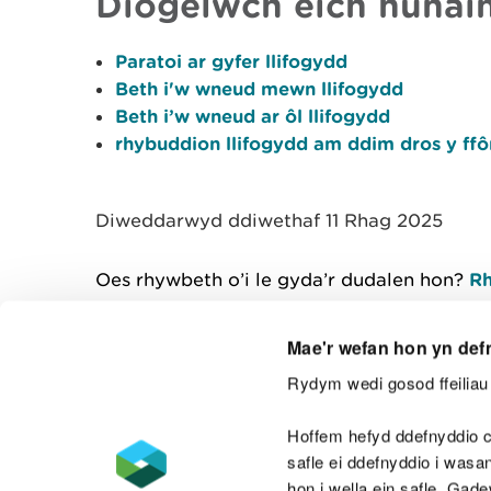
Diogelwch eich hunain
Paratoi ar gyfer llifogydd
Beth i'w wneud mewn llifogydd
Beth i’w wneud ar ôl llifogydd
rhybuddion llifogydd am ddim dros y ffôn
Diweddarwyd ddiwethaf 11 Rhag 2025
Oes rhywbeth o’i le gyda’r dudalen hon?
Rh
Mae'r wefan hon yn def
Rydym wedi gosod ffeiliau 
Cysylltu â ni
Hoffem hefyd ddefnyddio c
safle ei ddefnyddio i was
hon i wella ein safle. Gad