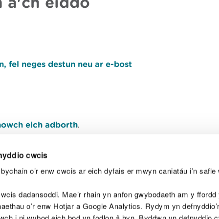
 a'ch eiddo
, fel neges destun neu ar e-bost
owch eich adborth
.
nyddio cwcis
bychain o’r enw cwcis ar eich dyfais er mwyn caniatáu i’n safle 
Y
wcis dadansoddi. Mae’r rhain yn anfon gwybodaeth am y ffordd y
anaethau o’r enw Hotjar a Google Analytics. Rydym yn defnyddio
ewch i ni wybod eich bod yn fodlon â hyn. Byddwn yn defnyddio 