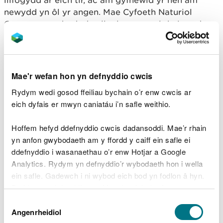
llifogydd ar eich tir, ac am gyfnewid yr hen am
newydd yn ôl yr angen. Mae Cyfoeth Naturiol
Cymru ac awdurdodau lleol yn cynnal rhai asedau
llifogydd, ar sail blaenoriaeth risg.
Gweld pwy sydd biau a chynnal asedau llifogydd
yn y map isod:
Mae'r wefan hon yn defnyddio cwcis
chwiliwch am eich cyfeiriad
Rydym wedi gosod ffeiliau bychain o’r enw cwcis ar
cliciwch fotwm chwith eich llygoden ar ased
eich dyfais er mwyn caniatáu i’n safle weithio.
llifogydd ar y map
cliciwch ar eicon 'saeth i'r dde'
Hoffem hefyd ddefnyddio cwcis dadansoddi. Mae’r rhain
edrychwch ar wybodaeth yr 'OWNER' a
yn anfon gwybodaeth am y ffordd y caiff ein safle ei
'MAINTAINED BY'
ddefnyddio i wasanaethau o’r enw Hotjar a Google
Analytics. Rydym yn defnyddio’r wybodaeth hon i wella
Os ydy'r 'OWNER' yn 'Private' neu 'Third Party
ein safle. Gadewch i ni wybod eich bod yn fodlon â hyn.
Owner' ac mae'r ased ar eich tir, y chi sydd yn ei
Byddwn yn defnyddio cwci i gadw eich dewis.
biau:
Dewis
Gellir
darllen mwy am ein cwcis
cyn i chi ddewis.
Angenrheidiol
Caniatâd