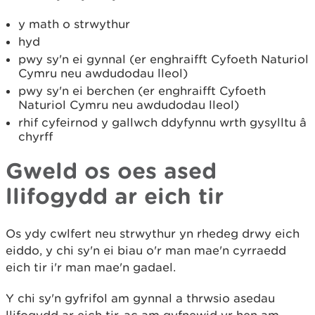
y math o strwythur
hyd
pwy sy'n ei gynnal (er enghraifft Cyfoeth Naturiol
Cymru neu awdudodau lleol)
pwy sy'n ei berchen (er enghraifft Cyfoeth
Naturiol Cymru neu awdudodau lleol)
rhif cyfeirnod y gallwch ddyfynnu wrth gysylltu â
chyrff
Gweld os oes ased
llifogydd ar eich tir
Os ydy cwlfert neu strwythur yn rhedeg drwy eich
eiddo, y chi sy'n ei biau o'r man mae'n cyrraedd
eich tir i'r man mae'n gadael.
Y chi sy'n gyfrifol am gynnal a thrwsio asedau