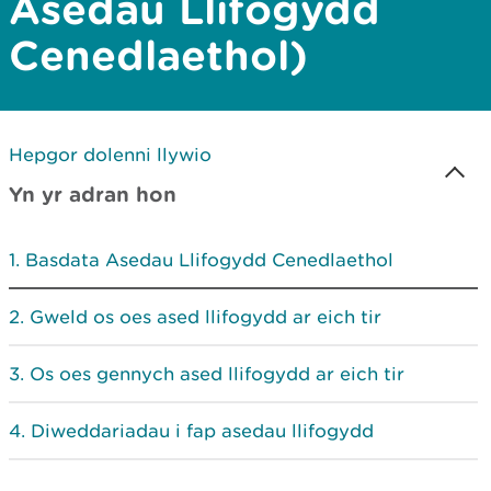
Asedau Llifogydd
Cenedlaethol)
Hepgor dolenni llywio
Yn yr adran hon
Basdata Asedau Llifogydd Cenedlaethol
Gweld os oes ased llifogydd ar eich tir
Os oes gennych ased llifogydd ar eich tir
Diweddariadau i fap asedau llifogydd