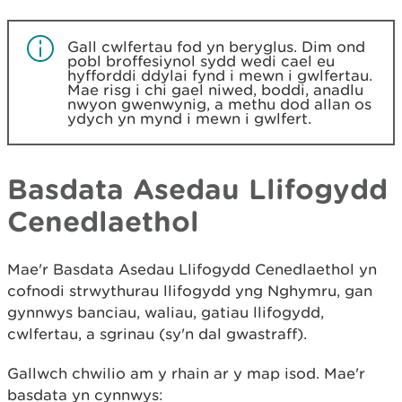
Gall cwlfertau fod yn beryglus. Dim ond
pobl broffesiynol sydd wedi cael eu
hyfforddi ddylai fynd i mewn i gwlfertau.
Mae risg i chi gael niwed, boddi, anadlu
nwyon gwenwynig, a methu dod allan os
ydych yn mynd i mewn i gwlfert.
Basdata Asedau Llifogydd
Cenedlaethol
Mae'r Basdata Asedau Llifogydd Cenedlaethol yn
cofnodi strwythurau llifogydd yng Nghymru, gan
gynnwys banciau, waliau, gatiau llifogydd,
cwlfertau, a sgrinau (sy'n dal gwastraff).
Gallwch chwilio am y rhain ar y map isod. Mae'r
basdata yn cynnwys: