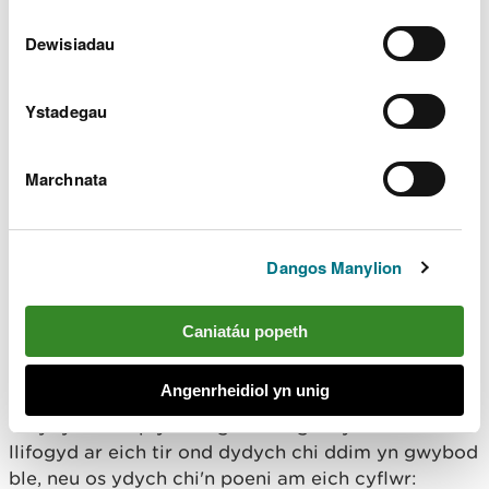
Dewisiadau
Ystadegau
Marchnata
© Hawlfraint y Goron a hawliau cronfa ddata. Rhif
Dangos Manylion
trwydded Arolwg Ordnans AC0000849444
Os oes gennych ased
Caniatáu popeth
llifogydd ar eich tir
Angenrheidiol yn unig
Os ydy ein map yn dangos bod gennych ased
llifogyd ar eich tir ond dydych chi ddim yn gwybod
ble, neu os ydych chi'n poeni am eich cyflwr: