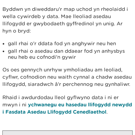
Byddwn yn diweddaru'r map uchod yn rheolaidd i
wella cywirdeb y data. Mae lleoliad asedau
llifogydd er gwybodaeth gyffredinol yn unig. Ar
hyn o bryd:
gall rhai o'r ddata fod yn anghywir neu hen
gall rhai o asedau dan ddaear fod yn anhysbys
neu heb eu cofnodi'n gywir
Os oes gennych unrhyw ymholiadau am leoliad,
cyflwr, cofnodion neu waith cynnal a chadw asedau
llifogydd, siaradwch â'r perchennog neu gynhaliwr.
Rhaid i awdurdodau lleol gyflwyno data i ni er
mwyn i ni
ychwanegu eu hasedau llifogydd newydd
i Fasdata Asedau Llifogydd Cenedlaethol
.