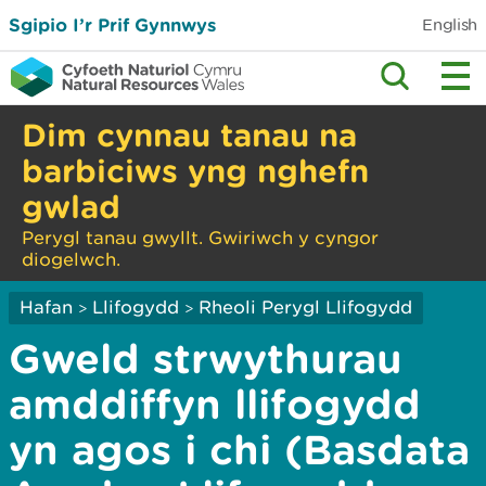
Sgipio I’r Prif Gynnwys
English
Dim cynnau tanau na
barbiciws yng nghefn
gwlad
Perygl tanau gwyllt. Gwiriwch y cyngor
diogelwch.
Hafan
Llifogydd
Rheoli Perygl Llifogydd
>
>
Gweld strwythurau
amddiffyn llifogydd
yn agos i chi (Basdata