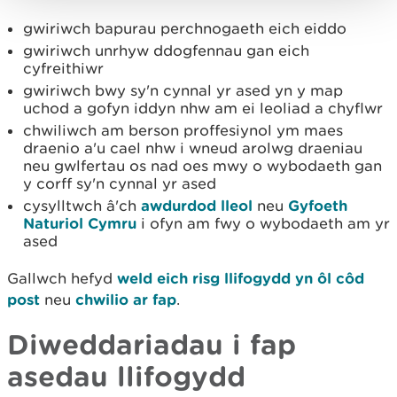
gwiriwch bapurau perchnogaeth eich eiddo
gwiriwch unrhyw ddogfennau gan eich
cyfreithiwr
gwiriwch bwy sy'n cynnal yr ased yn y map
uchod a gofyn iddyn nhw am ei leoliad a chyflwr
chwiliwch am berson proffesiynol ym maes
draenio a'u cael nhw i wneud arolwg draeniau
neu gwlfertau os nad oes mwy o wybodaeth gan
y corff sy'n cynnal yr ased
cysylltwch â'ch
awdurdod lleol
neu
Gyfoeth
Naturiol Cymru
i ofyn am fwy o wybodaeth am yr
ased
Gallwch hefyd
weld eich risg llifogydd yn ôl côd
post
neu
chwilio ar fap
.
Diweddariadau i fap
asedau llifogydd