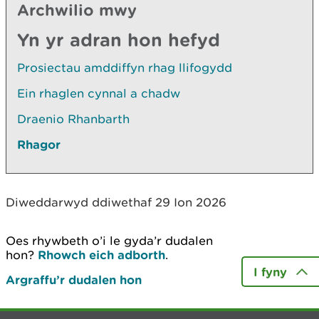
Archwilio mwy
Yn yr adran hon hefyd
Prosiectau amddiffyn rhag llifogydd
Ein rhaglen cynnal a chadw
Draenio Rhanbarth
Rhagor
Diweddarwyd ddiwethaf 29 Ion 2026
Oes rhywbeth o’i le gyda’r dudalen
hon?
Rhowch eich adborth
.
I fyny
Argraffu’r dudalen hon