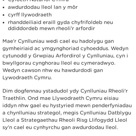
awdurdodau lleol lan y môr
cyrff llywodraeth
rhanddeiliaid eraill gyda chyfrifoldeb neu
ddiddordeb mewn rheoli'r arfordir
Mae'r Cynlluniau wedi cael eu hadolygu gan
gymheiriaid ac ymgynghoriad cyhoeddus. Wedyn
cytunodd y Grwpiau Arfordirol y Cynlluniau, cyn i
bwyllgorau cynghorau lleol eu cymeradwyo.
Wedyn cawson nhw eu hawdurdodi gan
Lywodraeth Cymru.
Dim dogfennau ystadudol ydy Cynlluniau Rheoli'r
Traethlin. Ond mae Llywodraeth Cymru eisiau
iddyn nhw gael eu hystyried mewn penderfyniadau
a chynlluniau strategol, megis Cynlluniau Datblygu
Lleol a Strategaethau Rheoli Risg Llifogydd Lleol
sy'n cael eu cynhyrchu gan awdurdodau lleol.