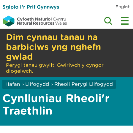
Sgipio I’r Prif Gynnwys
English
Dim cynnau tanau na
barbiciws yng nghefn
gwlad
Perygl tanau gwyllt. Gwiriwch y cyngor
diogelwch.
Hafan
Llifogydd
Rheoli Perygl Llifogydd
>
>
Cynlluniau Rheoli'r
Traethlin