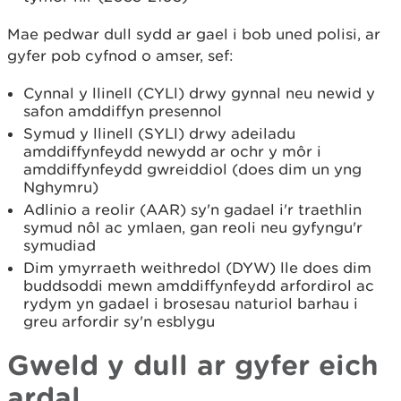
Mae pedwar dull sydd ar gael i bob uned polisi, ar
gyfer pob cyfnod o amser, sef:
Cynnal y llinell (CYLl) drwy gynnal neu newid y
safon amddiffyn presennol
Symud y llinell (SYLl) drwy adeiladu
amddiffynfeydd newydd ar ochr y môr i
amddiffynfeydd gwreiddiol (does dim un yng
Nghymru)
Adlinio a reolir (AAR) sy'n gadael i'r traethlin
symud nôl ac ymlaen, gan reoli neu gyfyngu'r
symudiad
Dim ymyrraeth weithredol (DYW) lle does dim
buddsoddi mewn amddiffynfeydd arfordirol ac
rydym yn gadael i brosesau naturiol barhau i
greu arfordir sy'n esblygu
Gweld y dull ar gyfer eich
ardal