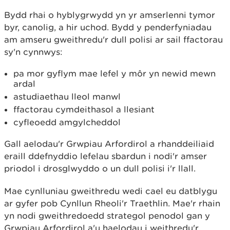
Bydd rhai o hyblygrwydd yn yr amserlenni tymor
byr, canolig, a hir uchod. Bydd y penderfyniadau
am amseru gweithredu'r dull polisi ar sail ffactorau
sy'n cynnwys:
pa mor gyflym mae lefel y môr yn newid mewn
ardal
astudiaethau lleol manwl
ffactorau cymdeithasol a llesiant
cyfleoedd amgylcheddol
Gall aelodau'r Grwpiau Arfordirol a rhanddeiliaid
eraill ddefnyddio lefelau sbardun i nodi'r amser
priodol i drosglwyddo o un dull polisi i'r llall.
Mae cynlluniau gweithredu wedi cael eu datblygu
ar gyfer pob Cynllun Rheoli'r Traethlin. Mae'r rhain
yn nodi gweithredoedd strategol penodol gan y
Grwpiau Arfordirol a'u haelodau i weithredu'r