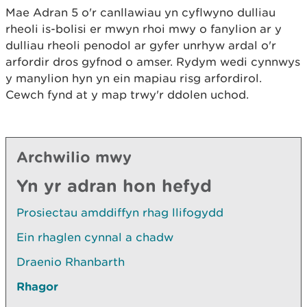
Mae Adran 5 o'r canllawiau yn cyflwyno dulliau
rheoli is-bolisi er mwyn rhoi mwy o fanylion ar y
dulliau rheoli penodol ar gyfer unrhyw ardal o'r
arfordir dros gyfnod o amser. Rydym wedi cynnwys
y manylion hyn yn ein mapiau risg arfordirol.
Cewch fynd at y map trwy'r ddolen uchod.
Archwilio mwy
Yn yr adran hon hefyd
Prosiectau amddiffyn rhag llifogydd
Ein rhaglen cynnal a chadw
Draenio Rhanbarth
Rhagor