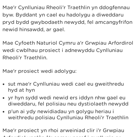
Mae'r Cynlluniau Rheoli'r Traethlin yn ddogfennau
byw. Byddant yn cael eu hadolygu a diweddaru
pryd bydd gwybodaeth newydd, fel amcangyfrifon
newid hinsawdd, ar gael.
Mae Cyfoeth Naturiol Cymru a'r Grwpiau Arfordirol
wedi cwblhau prosiect i adnewyddu Cynlluniau
Rheoli'r Traethlin.
Mae'r prosiect wedi adolygu:
sut mae'r Cynlluniau wedi cael eu gweithredu
hyd at hyn
yr hyn sydd wedi newid ers iddyn nhw gael eu
diweddaru, fel polisiau neu dystiolaeth newydd
p'un ai ydy newidiadau yn golygu heriau i
weithredu polisiau Cynlluniau Rheoli'r Traethlin
Mae'r prosiect yn rhoi arweiniad clir i'r Grwpiau