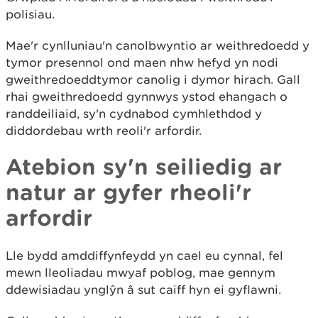
polisiau.
Mae'r cynlluniau'n canolbwyntio ar weithredoedd y
tymor presennol ond maen nhw hefyd yn nodi
gweithredoeddtymor canolig i dymor hirach. Gall
rhai gweithredoedd gynnwys ystod ehangach o
randdeiliaid, sy'n cydnabod cymhlethdod y
diddordebau wrth reoli'r arfordir.
Atebion sy'n seiliedig ar
natur ar gyfer rheoli'r
arfordir
Lle bydd amddiffynfeydd yn cael eu cynnal, fel
mewn lleoliadau mwyaf poblog, mae gennym
ddewisiadau ynglŷn â sut caiff hyn ei gyflawni.