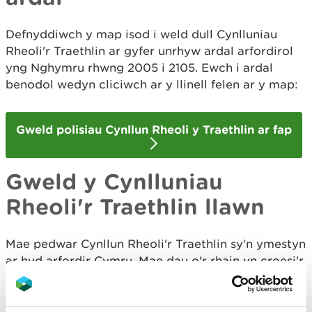
Defnyddiwch y map isod i weld dull Cynlluniau
Rheoli'r Traethlin ar gyfer unrhyw ardal arfordirol
yng Nghymru rhwng 2005 i 2105. Ewch i ardal
benodol wedyn cliciwch ar y llinell felen ar y map:
Gweld polisiau Cynllun Rheoli y Traethlin ar fap
Gweld y Cynlluniau
Rheoli'r Traethlin llawn
Mae pedwar Cynllun Rheoli'r Traethlin sy'n ymestyn
ar hyd arfordir Cymru. Mae dau o'r rhain yn croesi'r
ffin gyda Lloegr. Gallwch weld y Cynllun ar gyfer
eich ardal yn y dolenni isod: