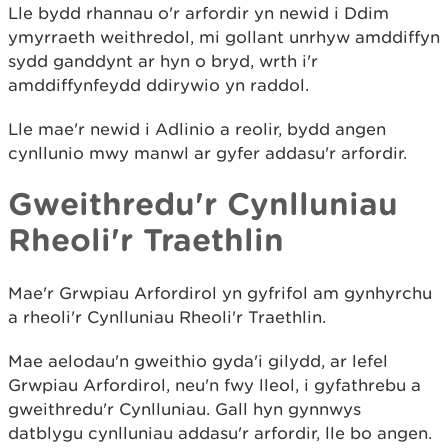
Lle bydd rhannau o'r arfordir yn newid i Ddim
ymyrraeth weithredol, mi gollant unrhyw amddiffyn
sydd ganddynt ar hyn o bryd, wrth i'r
amddiffynfeydd ddirywio yn raddol.
Lle mae'r newid i Adlinio a reolir, bydd angen
cynllunio mwy manwl ar gyfer addasu'r arfordir.
Gweithredu'r Cynlluniau
Rheoli'r Traethlin
Mae'r Grwpiau Arfordirol yn gyfrifol am gynhyrchu
a rheoli'r Cynlluniau Rheoli'r Traethlin.
Mae aelodau'n gweithio gyda'i gilydd, ar lefel
Grwpiau Arfordirol, neu'n fwy lleol, i gyfathrebu a
gweithredu'r Cynlluniau. Gall hyn gynnwys
datblygu cynlluniau addasu'r arfordir, lle bo angen.