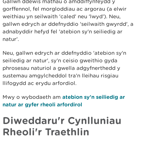
Gallwn ddewis mathau o amddiffynfeydd y
gorffennol, fel morgloddiau ac argorau (a elwir
weithiau yn seilwaith 'caled' neu 'lwyd'). Neu,
gallwn edrych ar ddefnyddio 'seilwaith gwyrdd', a
adnabyddir hefyd fel 'atebion sy'n seiliedig ar
natur'.
Neu, gallwn edrych ar ddefnyddio 'atebion sy'n
seiliedig ar natur', sy'n ceisio gweithio gyda
phrosesau naturiol a gwella adgyfnerthedd y
sustemau amgylcheddol tra'n lleihau risgiau
llifogydd ac erydu arfordiol.
Mwy o wybodaeth am
atebion sy’n seiliedig ar
natur ar gyfer rheoli arfordirol
Diweddaru'r Cynlluniau
Rheoli'r Traethlin