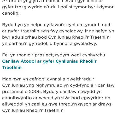
Arfordiol ynglŷn â'r camau nesaf i gynllunio ar
gyfer trosglwyddo o'r dull polisi tymor byr i dymor
canolig.
Bydd hyn yn helpu cyflawni'r cynllun tymor hirach
ar gyfer traethlin sy'n fwy cynaladwy. Mae hefyd yn
bwriadu sicrhau bod Cynlluniau Rheoli'r Traethlin
yn parhau'n gyfredol, dibynnol a gweladwy.
Fel yn rhan o'r prosiect, rydym wedi cynhyrchu
Canllaw Atodol ar gyfer Cynlluniau Rheoli'r
Traethlin
.
Mae hwn yn cefnogi cynnal a gweithredu'r
Cynlluniau yng Nghymru ac yn cyd-fynd â'r canllaw
presennol o 2006. Bydd y canllaw newydd yn
canolbwyntio ar wneud yn siŵr bod egwyddorion
allweddol yn cael eu gweithredu'n gyson ar draws
Cynlluniau Rheoli'r Traethlin.