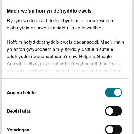
Grŵp Arfordirol Aber Hafren
(Cynllun Rheoli'r
Mae'r wefan hon yn defnyddio cwcis
Traethlin 19 – Anchor Head i Drwyn Larnog)
Grŵp Arfordirol De Cymru
(Cynllun Rheoli'r
Rydym wedi gosod ffeiliau bychain o’r enw cwcis ar
Traethlin 1 20 – Trwyn Larnog i Benrhyn Santes
eich dyfais er mwyn caniatáu i’n safle weithio.
Ann)
Grŵp Arfordirol Gorllewin Cymru
(Cynllun
Hoffem hefyd ddefnyddio cwcis dadansoddi. Mae’r rhain
Rheoli'r Traethlin 1 21 – Penrhyn Santes Ann i'r
yn anfon gwybodaeth am y ffordd y caiff ein safle ei
Gogarth)
ddefnyddio i wasanaethau o’r enw Hotjar a Google
Grŵp Arfordirol Gogledd Orllewin Lloegr a
Analytics. Rydym yn defnyddio’r wybodaeth hon i wella
Gogledd Cymru
(Cynllun Rheoli'r Traethlin 22 – y
Gogarth)
ein safle. Gadewch i ni wybod eich bod yn fodlon â hyn.
Byddwn yn defnyddio cwci i gadw eich dewis.
Mae'r dolenni isod yn cynnig:
Dewis
Gellir
darllen mwy am ein cwcis
cyn i chi ddewis.
Angenrheidiol
Caniatâd
gwybodaeth gefndirol ar ddatblygu'r cynllun
datganiadau polisi ar gyfer pob uned polisi, sy'n
amlinellu manylion y polisi ar gyfer pob cyfnod
Dewisiadau
amser
asesiadau cefnogol
cynlluniau gweithredu ar gyfer rhoi'r Cynllun ar
Ystadegau