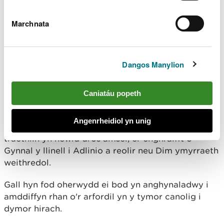
waith
cofnod o sut mae rhanddeiliaid wedi cael eu
Marchnata
cynnwys trwy gydol datblygu'r Cynlluniau
Darllenwch
Gynlluniau Rheoli'r Arfordir yn Lloegr
(Saesneg yn unig)
Dangos Manylion
Dulliau gwahanol dros
Caniatáu popeth
amser
Angenrheidiol yn unig
Mewn rhai lleoliadau bydd y dull tuag at reoli'r
traethlin yn newid dros amser, er enghraifft o
Gynnal y llinell i Adlinio a reolir neu Dim ymyrraeth
weithredol.
Gall hyn fod oherwydd ei bod yn anghynaladwy i
amddiffyn rhan o'r arfordil yn y tymor canolig i
dymor hirach.