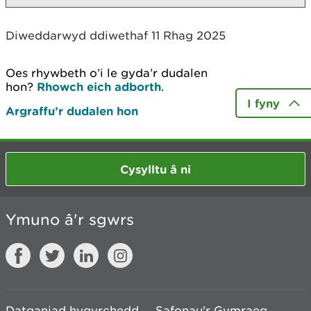
Diweddarwyd ddiwethaf 11 Rhag 2025
Oes rhywbeth o’i le gyda’r dudalen
hon?
Rhowch eich adborth
.
I fyny
Argraffu’r dudalen hon
Cysylltu â ni
Ymuno â'r sgwrs
Datganiad hygyrchedd
Safonau'r Gymraeg