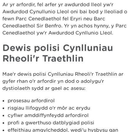
Ar yr arfordir, fel arfer yr awdurdod lleol yw'r
Awdurdod Cynullunio Lleol oni bai bod y lleoliad o
fewn Parc Cenedlaethol fel Eryri neu Barc
Cenedlaethol Sir Benfro. Yr yn achos hynny, y Parc
Cenedlaethol yw'r Awdurdod Cynllunio Lleol.
Dewis polisi Cynlluniau
Rheoli'r Traethlin
Mae'r dewis polisi Cynlluniau Rheoli'r Traethlin ar
gyfer rhan o'r arfordir yn dod o adolygu'r
dystiolaeth sydd ar gael ac asesu:
prosesau arfordirol
risgiau llifogydd o'r môr ac erydu
cyflwr amddiffynfeydd arfordirol
profi a gwerthuso datblygiad polisi
effeithiau amgylcheddol, wedi'u hysbysu gan