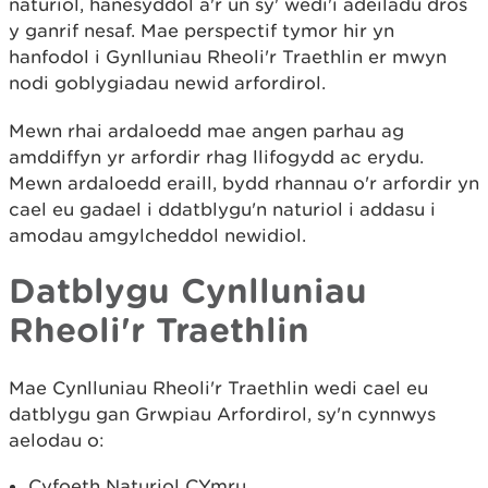
naturiol, hanesyddol a'r un sy' wedi'i adeiladu dros
y ganrif nesaf. Mae perspectif tymor hir yn
hanfodol i Gynlluniau Rheoli'r Traethlin er mwyn
nodi goblygiadau newid arfordirol.
Mewn rhai ardaloedd mae angen parhau ag
amddiffyn yr arfordir rhag llifogydd ac erydu.
Mewn ardaloedd eraill, bydd rhannau o'r arfordir yn
cael eu gadael i ddatblygu'n naturiol i addasu i
amodau amgylcheddol newidiol.​
Datblygu Cynlluniau
Rheoli'r Traethlin
Mae Cynlluniau Rheoli'r Traethlin wedi cael eu
datblygu gan Grwpiau Arfordirol, sy'n cynnwys
aelodau o:
Cyfoeth Naturiol CYmru