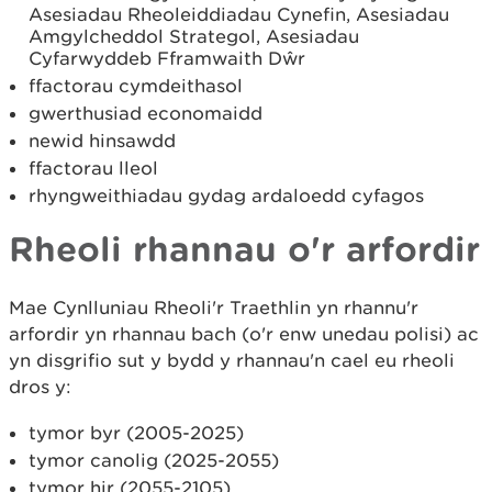
Asesiadau Rheoleiddiadau Cynefin, Asesiadau
Amgylcheddol Strategol, Asesiadau
Cyfarwyddeb Fframwaith Dŵr
ffactorau cymdeithasol
gwerthusiad economaidd
newid hinsawdd
ffactorau lleol
rhyngweithiadau gydag ardaloedd cyfagos
Rheoli rhannau o'r arfordir
Mae Cynlluniau Rheoli'r Traethlin yn rhannu'r
arfordir yn rhannau bach (o'r enw unedau polisi) ac
yn disgrifio sut y bydd y rhannau'n cael eu rheoli
dros y:
tymor byr (2005-2025)
tymor canolig (2025-2055)
tymor hir (2055-2105)