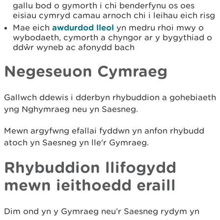
gallu bod o gymorth i chi benderfynu os oes
eisiau cymryd camau arnoch chi i leihau eich risg
Mae eich
awdurdod lleol
yn medru rhoi mwy o
wybodaeth, cymorth a chyngor ar y bygythiad o
ddŵr wyneb ac afonydd bach
Negeseuon Cymraeg
Gallwch ddewis i dderbyn rhybuddion a gohebiaeth
yng Nghymraeg neu yn Saesneg.
Mewn argyfwng efallai fyddwn yn anfon rhybudd
atoch yn Saesneg yn lle'r Gymraeg.
Rhybuddion llifogydd
mewn ieithoedd eraill
Dim ond yn y Gymraeg neu’r Saesneg rydym yn