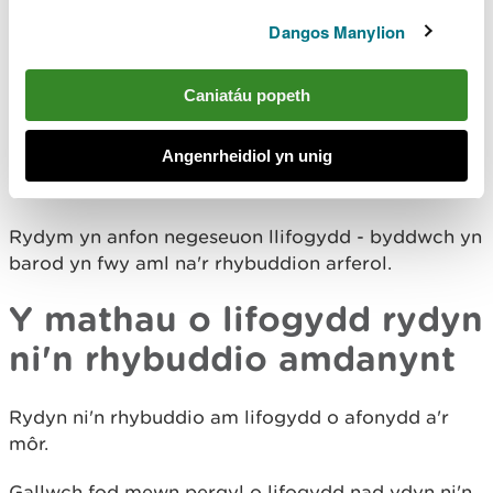
Ar gyfer rhai lleoliadau, byddwch dim ond yn
Dangos Manylion
derbyn negeseuon llifogydd - byddwch yn barod;
nid y rhybuddion arferol.
Caniatáu popeth
Mae negeseuon llifogydd - byddwch yn barod ar
gael ar gyfer ardaloedd eang ac maen nhw'n gallu
Angenrheidiol yn unig
rhoi rhybudd ymlaen llaw am bosibilrwydd
llifogydd.
Rydym yn anfon negeseuon llifogydd - byddwch yn
barod yn fwy aml na'r rhybuddion arferol.
Y mathau o lifogydd rydyn
ni'n rhybuddio amdanynt
Rydyn ni'n rhybuddio am lifogydd o afonydd a'r
môr.
Gallwch fod mewn pergyl o lifogydd nad ydyn ni'n