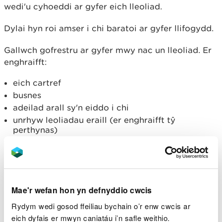
wedi'u cyhoeddi ar gyfer eich lleoliad.
Dylai hyn roi amser i chi baratoi ar gyfer llifogydd.
Gallwch gofrestru ar gyfer mwy nac un lleoliad. Er
enghraifft:
eich cartref
busnes
adeilad arall sy'n eiddo i chi
unrhyw leoliadau eraill (er enghraifft tŷ
perthynas)
Mae ein gwasanaeth rhybuddio ar gael ar gyfer tua
90% o'r tai sydd mewn perygl o lifogydd o afonydd
neu'r môr yng Nghymru, ac rydym bob amser yn
gweithio ar ehangu y gwasanaeth hwn.
Mae'r wefan hon yn defnyddio cwcis
Rydym wedi gosod ffeiliau bychain o’r enw cwcis ar
Bydd ein gwasanaeth rhybuddio yn dangos:
eich dyfais er mwyn caniatáu i’n safle weithio.