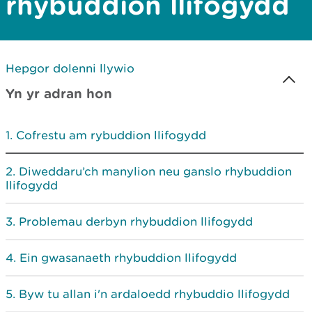
rhybuddion llifogydd
Gwe, 19 Meh 2026 08:16:38
Rhybudd diweddaraf
Hepgor dolenni llywio
Yn yr adran hon
Cofrestu am rybuddion llifogydd
Diweddaru’ch manylion neu ganslo rhybuddion
llifogydd
Problemau derbyn rhybuddion llifogydd
Ein gwasanaeth rhybuddion llifogydd
Byw tu allan i'n ardaloedd rhybuddio llifogydd