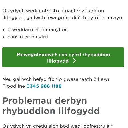
Os ydych wedi cofrestru i gael rhybuddion
llifogydd, gallwch fewngofnodi i'ch cyfrif er mwyn:
diweddaru eich manylion
canslo eich cyfrif
Mewngofnodwch i’ch cyfrif rhybuddion
llifogydd
Neu gallwch hefyd ffonio gwasanaeth 24 awr
Floodline
0345 988 1188
Problemau derbyn
rhybuddion llifogydd
Os ydych yn credu eich bod wedi cofrestru â’r