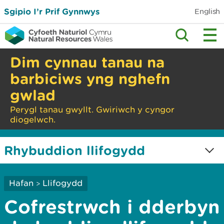
Sgipio I’r Prif Gynnwys
English
Dim cynnau tanau na
barbiciws yng nghefn
gwlad
Perygl tanau gwyllt. Gwiriwch y cyngor
diogelwch.
Rhybuddion llifogydd
0
0
0
Hafan
Llifogydd
>
Cofrestrwch i dderbyn
Rhybudd
Rhybudd
Llifogydd -
Llifogydd
Llifogydd
byddwch yn
difrifol
barod