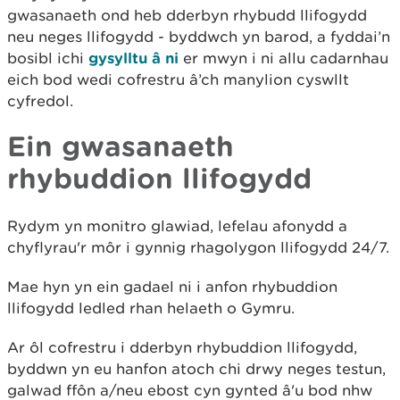
gwasanaeth ond heb dderbyn rhybudd llifogydd
neu neges llifogydd - byddwch yn barod, a fyddai’n
bosibl ichi
gysylltu â ni
er mwyn i ni allu cadarnhau
eich bod wedi cofrestru â’ch manylion cyswllt
cyfredol.
Ein gwasanaeth
rhybuddion llifogydd
Rydym yn monitro glawiad, lefelau afonydd a
chyflyrau'r môr i gynnig rhagolygon llifogydd 24/7.
Mae hyn yn ein gadael ni i anfon rhybuddion
llifogydd ledled rhan helaeth o Gymru.
Ar ôl cofrestru i dderbyn rhybuddion llifogydd,
byddwn yn eu hanfon atoch chi drwy neges testun,
galwad ffôn a/neu ebost cyn gynted â'u bod nhw