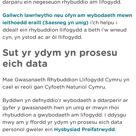
darparu ein negeseuon rhybuddio am lifogydd.
Gallwch lawrlwytho neu ofyn am wybodaeth mewn
ieithoedd eraill (Saesneg yn unig)
i’ch helpu i
ddeall ein rhybuddion llifogydd a beth i’w wneud
cyn, yn ystod ac ar ôl llifogydd.
Sut yr ydym yn prosesu
eich data
Mae Gwasanaeth Rhybuddion Llifogydd Cymru yn
cael ei reoli gan Cyfoeth Naturiol Cymru.
Byddwn yn defnyddio’r wybodaeth a ddarperir ar
gyfer y gwasanaeth hwn yn unig er mwyn rhoi
rhybuddion a gwybodaeth am lifogydd. I ddysgu
mwy am y ffordd yr ydym yn prosesu eich data
personol gweler ein
Hysbysiad Preifatrwydd
.