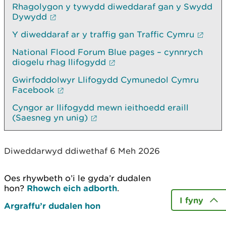
Rhagolygon y tywydd diweddaraf gan y Swydd
Dywydd
Y diweddaraf ar y traffig gan Traffic Cymru
National Flood Forum Blue pages – cynnrych
diogelu rhag llifogydd
Gwirfoddolwyr Llifogydd Cymunedol Cymru
Facebook
Cyngor ar llifogydd mewn ieithoedd eraill
(Saesneg yn unig)
Diweddarwyd ddiwethaf 6 Meh 2026
Oes rhywbeth o’i le gyda’r dudalen
hon?
Rhowch eich adborth
.
I fyny
Argraffu’r dudalen hon