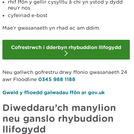
rhif ffôn y gellir cysylltu â chi yn ystod y dydd
neu’r nos
cyfeiriad e-bost
Mae'r gwasanaeth yn rhad ac am ddim.
Cofrestrwch i dderbyn rhybuddion llifogydd
Neu gallwch gofrestru drwy ffonio gwasanaeth 24
awr Floodline
0345 988 1188
Gweld y ffioedd galwadau ffôn ar gov.uk
Diweddaru’ch manylion
neu ganslo rhybuddion
llifogydd