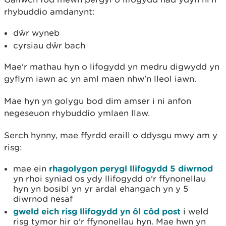
rhybuddio amdanynt:
dŵr wyneb
cyrsiau dŵr bach
Mae'r mathau hyn o lifogydd yn medru digwydd yn
gyflym iawn ac yn aml maen nhw'n lleol iawn.
Mae hyn yn golygu bod dim amser i ni anfon
negeseuon rhybuddio ymlaen llaw.
Serch hynny, mae ffyrdd eraill o ddysgu mwy am y
risg:
mae ein
rhagolygon perygl llifogydd 5 diwrnod
yn rhoi syniad os ydy llifogydd o'r ffynonellau
hyn yn bosibl yn yr ardal ehangach yn y 5
diwrnod nesaf
gweld eich risg llifogydd yn ôl côd post
i weld
risg tymor hir o'r ffynonellau hyn. Mae hwn yn