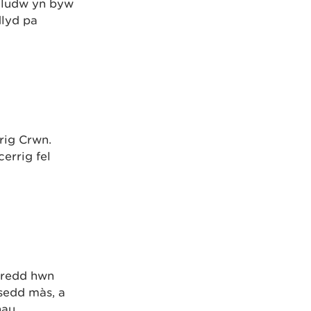
 ludw yn byw
dlyd pa
rrig Crwn.
cerrig fel
aredd hwn
sedd màs, a
hau.