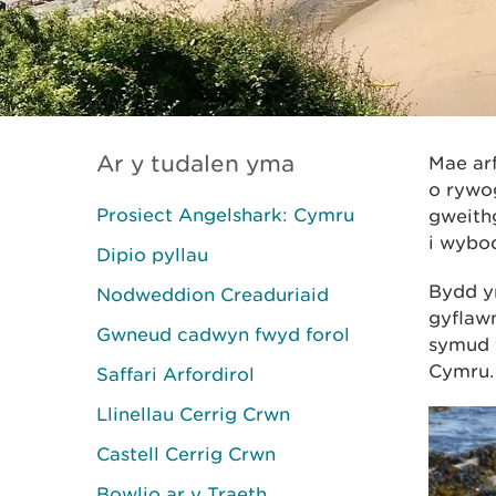
Ar y tudalen yma
Mae ar
o rywo
Prosiect Angelshark: Cymru
gweith
i wybo
Dipio pyllau
Bydd yr
Nodweddion Creaduriaid
gyflaw
Gwneud cadwyn fwyd forol
symud 
Cymru.
Saffari Arfordirol
Llinellau Cerrig Crwn
Castell Cerrig Crwn
Bowlio ar y Traeth