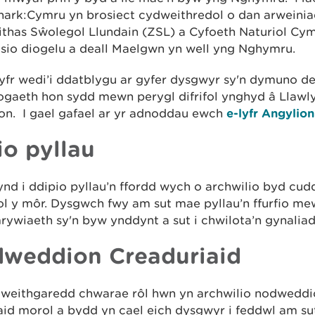
hark:Cymru yn brosiect cydweithredol o dan arweini
thas Sŵolegol Llundain (ZSL) a Cyfoeth Naturiol Cy
isio diogelu a deall Maelgwn yn well yng Nghymru.
yfr wedi’i ddatblygu ar gyfer dysgwyr sy'n dymuno d
gaeth hon sydd mewn perygl difrifol ynghyd â Llawlyf
on. I gael gafael ar yr adnoddau ewch
e-lyfr Angylio
io pyllau
d i ddipio pyllau’n ffordd wych o archwilio byd cud
l y môr. Dysgwch fwy am sut mae pyllau’n ffurfio me
rywiaeth sy'n byw ynddynt a sut i chwilota’n gynalia
weddion Creaduriaid
gweithgaredd chwarae rôl hwn yn archwilio nodweddio
iaid morol a bydd yn cael eich dysgwyr i feddwl am 