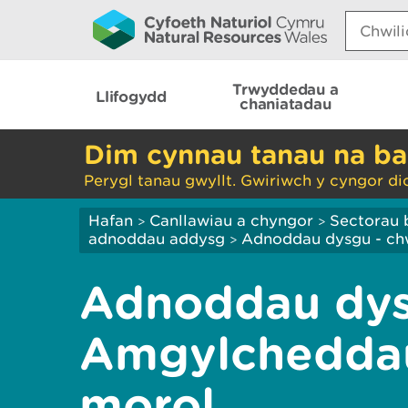
Search:
Trwyddedau a
Llifogydd
chaniatadau
Dim cynnau tanau na ba
Perygl tanau gwyllt. Gwiriwch y cyngor di
Hafan
Canllawiau a chyngor
Sectorau 
>
>
adnoddau addysg
Adnoddau dysgu - chw
>
Adnoddau dys
Amgylcheddau 
morol