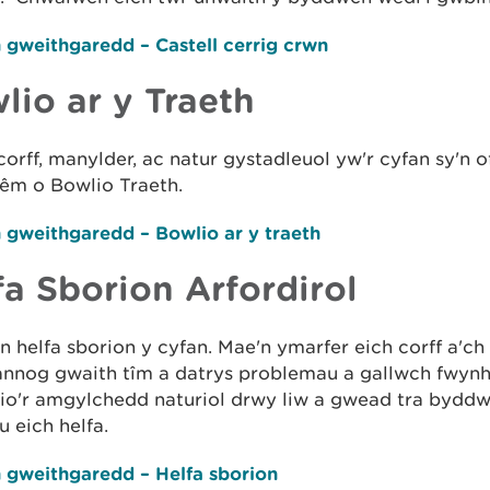
 gweithgaredd – Castell cerrig crwn
lio ar y Traeth
orff, manylder, ac natur gystadleuol yw'r cyfan sy'n o
gêm o Bowlio Traeth.
 gweithgaredd – Bowlio ar y traeth
fa Sborion Arfordirol
 helfa sborion y cyfan. Mae'n ymarfer eich corff a'c
annog gwaith tîm a datrys problemau a gallwch fwyn
lio'r amgylchedd naturiol drwy liw a gwead tra bydd
 eich helfa.
n gweithgaredd – Helfa sborion