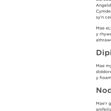
Angels
Cymdei
sy'n ce
Mae eL
y rhywo
athraw
Dip
Mae myn
diddoro
y fioam
Nod
Mae'r 
anifeil