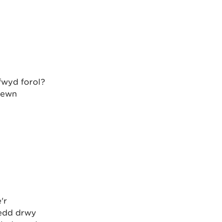
fwyd forol?
fewn
'r
oedd drwy