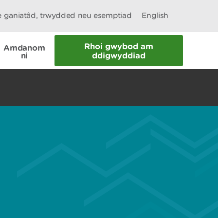
le ganiatâd, trwydded neu esemptiad
English
Rhoi gwybod am
Amdanom
ni
ddigwyddiad