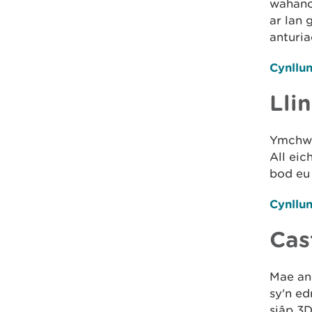
wahano
ar lan 
anturia
Cynllun
Lli
Ymchwil
All eic
bod eu 
Cynllun
Cas
Mae an
sy'n ed
siâp 3