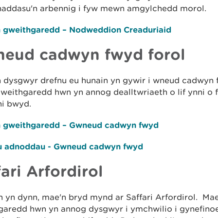
 haddasu'n arbennig i fyw mewn amgylchedd morol.
n gweithgaredd – Nodweddion Creaduriaid
eud cadwyn fwyd forol
ch dysgwyr drefnu eu hunain yn gywir i wneud cadwyn 
weithgaredd hwn yn annog dealltwriaeth o lif ynni o 
i bwyd.
n gweithgaredd – Gwneud cadwyn fwyd
u adnoddau - Gwneud cadwyn fwyd
ari Arfordirol
 yn dynn, mae'n bryd mynd ar Saffari Arfordirol. Mae
garedd hwn yn annog dysgwyr i ymchwilio i gynefin