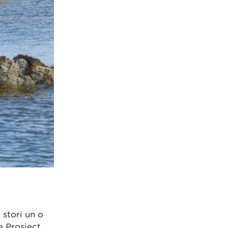
stori un o
 Prosiect