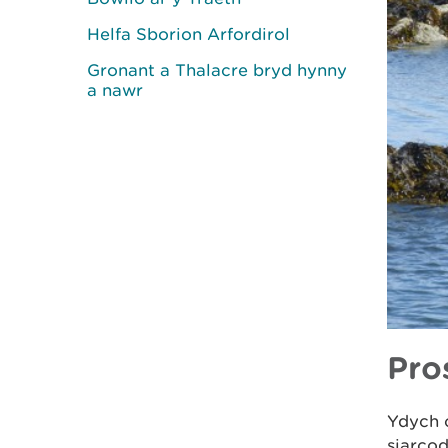
Helfa Sborion Arfordirol
Gronant a Thalacre bryd hynny
a nawr
Pro
Ydych 
siarco