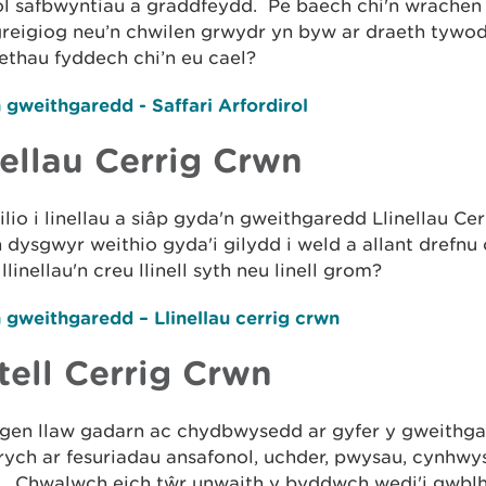
l safbwyntiau a graddfeydd. Pe baech chi'n wrachen
greigiog neu’n chwilen grwydr yn byw ar draeth tywo
ethau fyddech chi’n eu cael?
 gweithgaredd - Saffari Arfordirol
nellau Cerrig Crwn
io i linellau a siâp gyda'n gweithgaredd Llinellau Ce
h dysgwyr weithio gyda'i gilydd i weld a allant drefnu 
llinellau'n creu llinell syth neu linell grom?
 gweithgaredd – Llinellau cerrig crwn
tell Cerrig Crwn
gen llaw gadarn ac chydbwysedd ar gyfer y gweithg
rych ar fesuriadau ansafonol, uchder, pwysau, cynhwy
D. Chwalwch eich tŵr unwaith y byddwch wedi'i gwbl