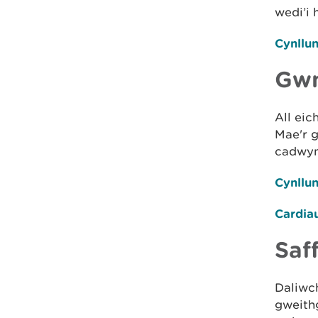
wedi’i
Cynllu
Gwn
All ei
Mae'r g
cadwyn
Cynllu
Cardia
Saff
Daliwch
gweith