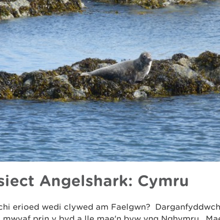
siect Angelshark: Cymru
chi erioed wedi clywed am Faelgwn? Darganfyddwch 
d mwyaf prin y byd a lle mae'n byw yng Nghymru. Mae