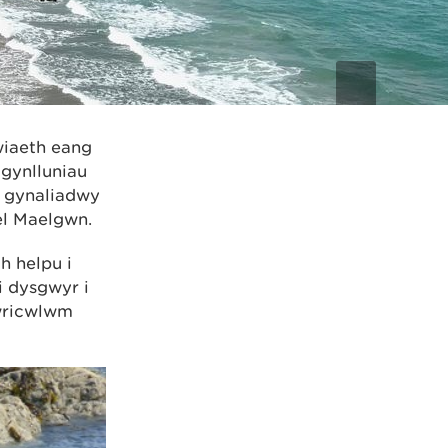
wiaeth eang
gynlluniau
n gynaliadwy
el Maelgwn.
h helpu i
i dysgwyr i
Cwricwlwm