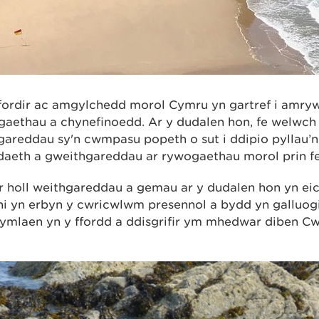
fordir ac amgylchedd morol Cymru yn gartref i amry
gaethau a chynefinoedd. Ar y dudalen hon, fe welwch 
gareddau sy'n cwmpasu popeth o sut i ddipio pyllau’
daeth a gweithgareddau ar rywogaethau morol prin f
 holl weithgareddau a gemau ar y dudalen hon yn eic
ni yn erbyn y cwricwlwm presennol a bydd yn galluog
ymlaen yn y ffordd a ddisgrifir ym mhedwar diben 