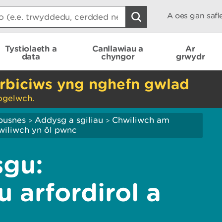
A oes gan saf
Tystiolaeth a
Canllawiau a
Ar
data
chyngor
grwydr
rbiciws yng nghefn gwlad
ogelwch.
busnes
Addysg a sgiliau
Chwiliwch am
>
>
iliwch yn ôl pwnc
gu:
arfordirol a