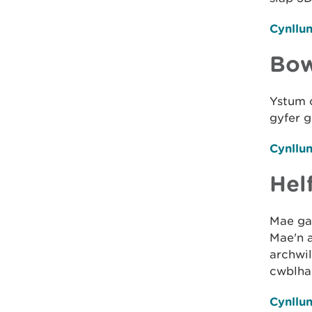
Cynllun
Bow
Ystum c
gyfer 
Cynllun
Hel
Mae gan
Mae'n 
archwi
cwblhau
Cynllu