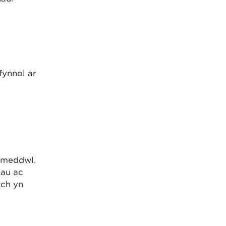
fynnol ar
h meddwl.
hau ac
wch yn