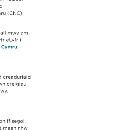
ad
mru (CNC)
eall mwy am
r eLyfr i
n Cymru.
d creaduriaid
wn creigiau,
dwy.
n ffisegol
sut maen nhw