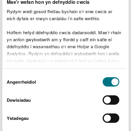
Mae'r wefan hon yn defnyddio cwcis
tanwydd yn cael ei losgi y
tu allan i'r siediau, ac mae
Rydym wedi gosod ffeiliau bychain o’r enw cwcis ar
cyfnewidydd gwres yn
eich dyfais er mwyn caniatáu i’n safle weithio.
cynhesu'r aer sydd wedyn
0.024
yn cael ei gylchredeg y tu
Hoffem hefyd ddefnyddio cwcis dadansoddi. Mae’r rhain
mewn i'r siediau. Mae hyn
yn anfon gwybodaeth am y ffordd y caiff ein safle ei
yn cadw nwyon hylosgi
ddefnyddio i wasanaethau o’r enw Hotjar a Google
allan o'r siediau, gan wella
Analytics. Rydym yn defnyddio’r wybodaeth hon i wella
ansawdd aer ac amodau
ein safle. Gadewch i ni wybod eich bod yn fodlon â hyn.
sbwriel tra'n lleihau
Byddwn yn defnyddio cwci i gadw eich dewis.
lleithder ac allyriadau
Dewis
amonia.
Gellir
darllen mwy am ein cwcis
cyn i chi ddewis.
Angenrheidiol
Caniatâd
Dan do – sied o arddull hŷn,
Dewisiadau
heb wres anuniongyrchol
Mae gan yr arddull hon o
Ystadegau
sied fesurau rheoli
tymheredd a lleithder llai