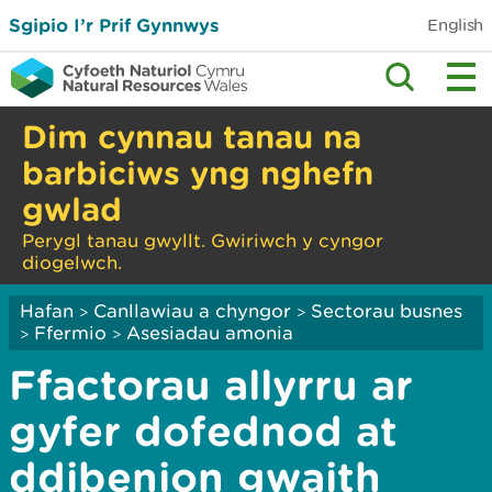
Sgipio I’r Prif Gynnwys
English
Dim cynnau tanau na
barbiciws yng nghefn
gwlad
Perygl tanau gwyllt. Gwiriwch y cyngor
diogelwch.
Hafan
Canllawiau a chyngor
Sectorau busnes
>
>
Ffermio
Asesiadau amonia
>
>
Ffactorau allyrru ar
gyfer dofednod at
ddibenion gwaith