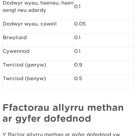
Dodwyr wyau, haenau, haen
0.1
sengl neu adardy
Dodwyr wyau, cawell
0.05
Brwyliaid
0.1
Cywennod
0.1
Twrcïod (gwryw)
0.9
Twrcïod (benyw)
0.5
Ffactorau allyrru methan
ar gyfer dofednod
Y ffactor allyrru methan ar gyfer dofednod yw