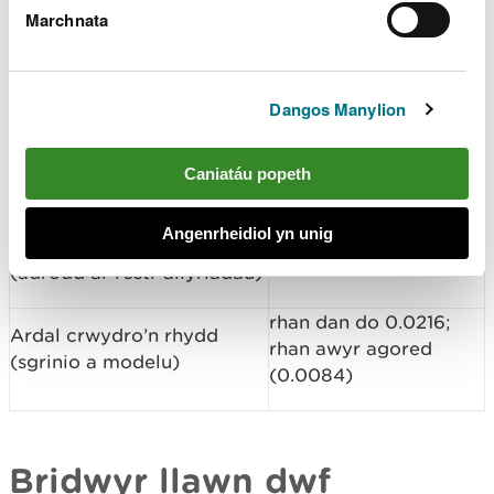
effeithlon. Yn
Marchnata
0.034
nodweddiadol, mae
tanwydd yn cael ei losgi y
tu mewn i'r sied ddofednod,
Dangos Manylion
ac mae nwyon hylosgi yn
mynd i mewn i'r siediau a
all gynyddu lleithder ac
Caniatáu popeth
allyriadau amonia.
Angenrheidiol yn unig
Ardal crwydro’n rhydd,
0.03
(adrodd ar restr allyriadau)
rhan dan do 0.0216;
Ardal crwydro’n rhydd
rhan awyr agored
(sgrinio a modelu)
(0.0084)
Bridwyr llawn dwf