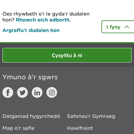
Oes rhywbeth o’i le gyda’r dudalen
hon?
Rhowch eich adborth
.
I fyny
Argraffu’r dudalen hon
Cysylltu â ni
Ymuno â'r sgwrs
Datganiad hygyrchedd
Safonau'r Gymraeg
Map o'r safle
Hawlfraint