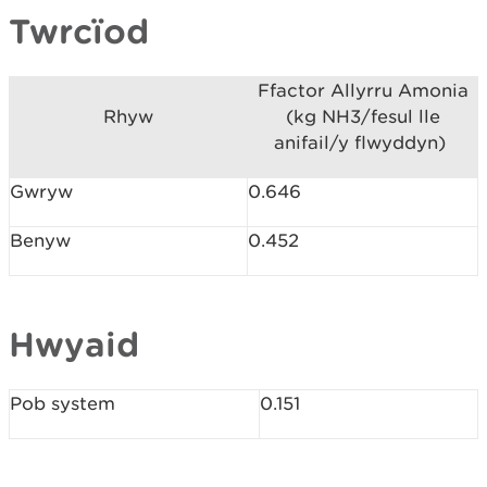
Twrcïod
Ffactor Allyrru Amonia
Rhyw
(kg NH3/fesul lle
anifail/y flwyddyn)
Gwryw
0.646
Benyw
0.452
Hwyaid
Pob system
0.151