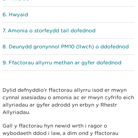
Hwyaid
Amonia o storfeydd tail dofednod
Deunydd gronynnol PM10 (llwch) o ddofednod
Ffactorau allyrru methan ar gyfer dofednod
Dylid defnyddio'r ffactorau allyrru isod er mwyn
cynnal asesiadau o amonia ac er mwyn cyfrifo eich
allyriadau ar gyfer adrodd yn erbyn y Rhestr
Allyriadau.
Gall y ffactorau hyn newid wrth i ragor o
wybodaeth ddod i law, a dim ond y ffactorau