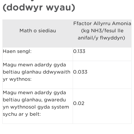
(dodwyr wyau)
Ffactor Allyrru Amonia
Math o siediau
(kg NH3/fesul lle
anifail/y flwyddyn)
Haen sengl:
0.133
Magu mewn adardy gyda
beltiau glanhau ddwywaith
0.033
yr wythnos:
Magu mewn adardy gyda
beltiau glanhau, gwaredu
0.02
yn wythnosol gyda system
sychu ar y belt: