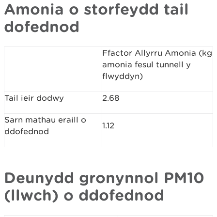
Amonia o storfeydd tail
dofednod
Ffactor Allyrru Amonia (kg
amonia fesul tunnell y
flwyddyn)
Tail ieir dodwy
2.68
Sarn mathau eraill o
1.12
ddofednod
Deunydd gronynnol PM10
(llwch) o ddofednod