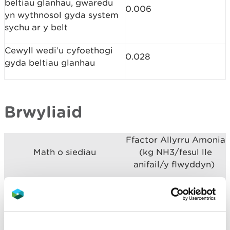
beltiau glanhau, gwaredu
0.006
yn wythnosol gyda system
sychu ar y belt
Cewyll wedi’u cyfoethogi
0.028
gyda beltiau glanhau
Brwyliaid
Ffactor Allyrru Amonia
Math o siediau
(kg NH3/fesul lle
anifail/y flwyddyn)
Dan do - sied fodern gyda
gwres anuniongyrchol
Yn nodweddiadol mae