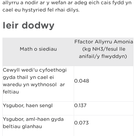
allyrru a nodir ar y wefan ar adeg eich cais fydd yn
cael eu hystyried fel rhai dilys.
Ieir dodwy
Ffactor Allyrru Amonia
Math o siediau
(kg NH3/fesul lle
anifail/y flwyddyn)
Cewyll wedi'u cyfoethogi
gyda thail yn cael ei
0.048
waredu yn wythnosol ar
feltiau
Ysgubor, haen sengl
0.137
Ysgubor, aml-haen gyda
0.073
beltiau glanhau