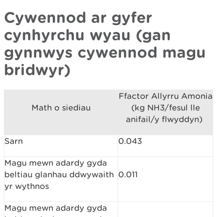
Cywennod ar gyfer
cynhyrchu wyau (gan
gynnwys cywennod magu
bridwyr)
Ffactor Allyrru Amonia
Math o siediau
(kg NH3/fesul lle
anifail/y flwyddyn)
Sarn
0.043
Magu mewn adardy gyda
beltiau glanhau ddwywaith
0.011
yr wythnos
Magu mewn adardy gyda