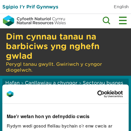
Sgipio I’r Prif Gynnwys
English
Dim cynnau tanau na
barbiciws yng nghefn
gwlad
Perygl tanau gwyllt. Gwiriwch y cyngor
diogelwch.
Hafan
Canllawiau a chyngor
Sectorau busnes
>
>
Pysgodfeydd
>
Is-ddeddfau
genweirio (rheolau
Mae'r wefan hon yn defnyddio cwcis
pysgota)
Rydym wedi gosod ffeiliau bychain o’r enw cwcis ar