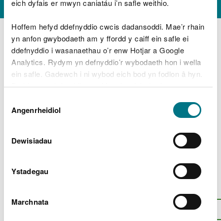
eich dyfais er mwyn caniatáu i’n safle weithio.
Pryd, beth a ble y gallwch bysgota
Hoffem hefyd ddefnyddio cwcis dadansoddi. Mae’r rhain
yn anfon gwybodaeth am y ffordd y caiff ein safle ei
Defnyddio llithiau ac abwydydd
ddefnyddio i wasanaethau o’r enw Hotjar a Google
Defnyddio gwialen a phlwm
Analytics. Rydym yn defnyddio’r wybodaeth hon i wella
ein safle. Gadewch i ni wybod eich bod yn fodlon â hyn.
Rhwydi glanio, rhwydi cadw a sachau cadw
Byddwn yn defnyddio cwci i gadw eich dewis.
Manylion terfynau dal a maint pysgod
Dewis
Gellir
darllen mwy am ein cwcis
cyn i chi ddewis.
Angenrheidiol
Caniatâd
Manylion ardaloedd pysgodfeydd
Pysgota yn ymyl rhwystrau
Dewisiadau
Rhoi gwybod amdano
Ystadegau
Oes rhywbeth o’i le gyda’r dudalen
hon?
Rhowch eich adborth
.
Marchnata
I fyny
Argraffu’r dudalen hon