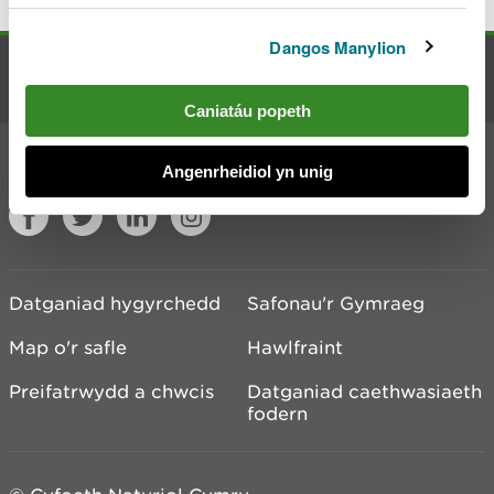
Dangos Manylion
Cysylltu â ni
Caniatáu popeth
Ymuno â'r sgwrs
Angenrheidiol yn unig
Datganiad hygyrchedd
Safonau'r Gymraeg
Map o'r safle
Hawlfraint
Preifatrwydd a chwcis
Datganiad caethwasiaeth
fodern