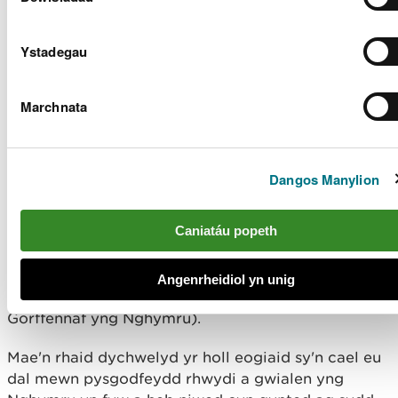
Tymhorau caeedig
Ystadegau
Mae gan wahanol rannau o Gymru a Lloegr
Marchnata
dymhorau caeedig gwahanol.
Gwiriwch reolau pysgota â gwialen dŵr croyw (is-
ddeddfau) Cymru
.
Dangos Manylion
Gwiriwch reolau pysgota â gwialen dŵr croyw (is-
Caniatáu popeth
ddeddfau) Lloegr
.
Gall pysgotwyr sy’n defnyddio rhwydi gymryd
Angenrheidiol yn unig
brithyllod y môr yn unig (rhwng mis Mai a
Gorffennaf yng Nghymru).
Mae'n rhaid dychwelyd yr holl eogiaid sy'n cael eu
dal mewn pysgodfeydd rhwydi a gwialen yng