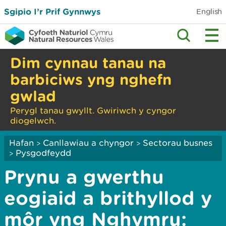
Sgipio I’r Prif Gynnwys
English
Dim cynnau tanau na
barbiciws yng nghefn
gwlad
Perygl tanau gwyllt. Gwiriwch y cyngor
diogelwch.
Hafan
Canllawiau a chyngor
Sectorau busnes
>
>
Pysgodfeydd
>
Prynu a gwerthu
eogiaid a brithyllod y
môr yng Nghymru: