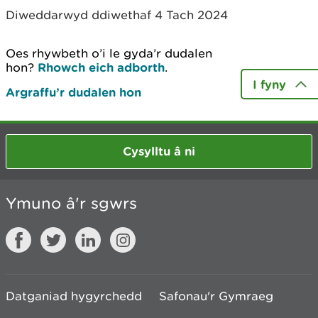
Diweddarwyd ddiwethaf 4 Tach 2024
Oes rhywbeth o’i le gyda’r dudalen
hon?
Rhowch eich adborth
.
I fyny
Argraffu’r dudalen hon
Cysylltu â ni
Ymuno â'r sgwrs
Datganiad hygyrchedd
Safonau'r Gymraeg