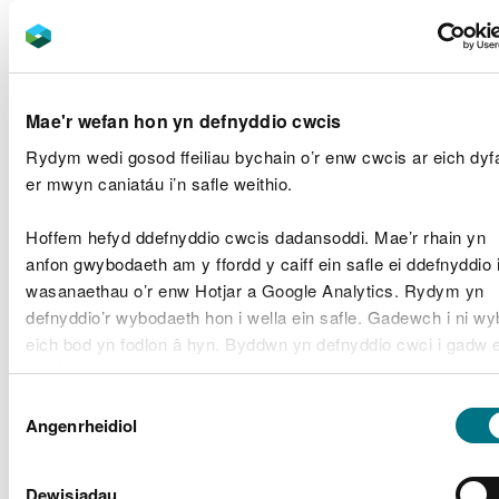
gynffon)
marciau rhwyd ar y tagellau (llinellau tywyll
nodedig o gwmpas neu ar draws corff y pysgod)
Mae'r wefan hon yn defnyddio cwcis
Adnabod pysgod aflan
Rydym wedi gosod ffeiliau bychain o’r enw cwcis ar eich dyf
er mwyn caniatáu i’n safle weithio.
Mae pysgodyn 'aflan' yn un sydd ar fin silio, sydd
wrthi’n silio, neu sydd wedi silio yn ddiweddar a
Hoffem hefyd ddefnyddio cwcis dadansoddi. Mae’r rhain yn
heb ddod ato’i hun eto.
anfon gwybodaeth am y ffordd y caiff ein safle ei ddefnyddio 
wasanaethau o’r enw Hotjar a Google Analytics. Rydym yn
Gall y pysgod hyn fod yn dywyll o ran lliw gyda
defnyddio’r wybodaeth hon i wella ein safle. Gadewch i ni w
smotiau coch ar gloriau eu tagellau. Gall eu hesgyll
eich bod yn fodlon â hyn. Byddwn yn defnyddio cwci i gadw 
fod yn garpiog, a gall wyau neu leithon (sylwedd
dewis.
llaethog gwyn) lifo o'r fent. Nid yw pysgod aflan yn
dda i'w bwyta.
Dewis
Gellir
darllen mwy am ein cwcis
cyn i chi ddewis.
Angenrheidiol
Caniatâd
Byddwch yn torri'r gyfraith os byddwch chi'n prynu
neu'n gwerthu pysgod aflan.
Dewisiadau