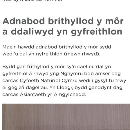
Adnabod brithyllod y môr
a ddaliwyd yn gyfreithlon
Mae'n hawdd adnabod brithyllod y môr sydd
wedi’u dal yn gyfreithlon (mewn rhwyd).
Bydd gan frithyllod y môr sy’n cael eu dal yn
gyfreithiol â rhwyd yng Nghymru bob amser dag
carcas Cyfoeth Naturiol Cymru wedi'i gysylltu trwy
ei geg a'i dagellau. Yn Lloegr, bydd ganddynt dag
carcas Asiantaeth yr Amgylchedd.