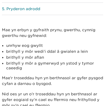
Pryderon adrodd
Mae yn erbyn y gyfraith prynu, gwerthu, cynnig
gwerthu neu gyfnewid:
unrhyw eog gwyllt
brithyll y môr wedi'i ddal â gwialen a lein
brithyll y môr aflan
brithyll y môr a gymerwyd yn ystod y tymor
caeedig
Mae'r troseddau hyn yn berthnasol ar gyfer pysgod
cyfan a darnau o bysgod.
Nid oes yr un o'r troseddau hyn yn berthnasol ar
gyfer eogiaid sy’n cael eu ffermio neu frithyllod y
môr sy'n cael eu ffermio.