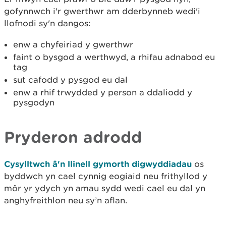
gofynnwch i'r gwerthwr am dderbynneb wedi'i
llofnodi sy'n dangos:
enw a chyfeiriad y gwerthwr
faint o bysgod a werthwyd, a rhifau adnabod eu
tag
sut cafodd y pysgod eu dal
enw a rhif trwydded y person a ddaliodd y
pysgodyn
Pryderon adrodd
Cysylltwch â'n llinell gymorth digwyddiadau
os
byddwch yn cael cynnig eogiaid neu frithyllod y
môr yr ydych yn amau sydd wedi cael eu dal yn
anghyfreithlon neu sy’n aflan.