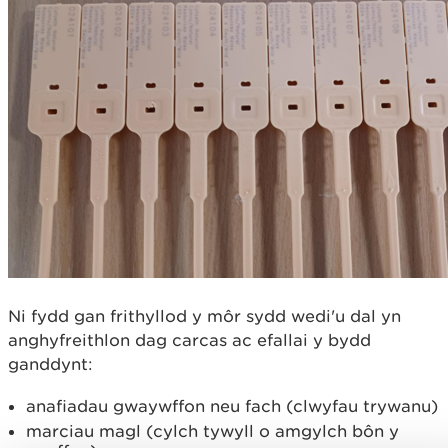
Ni fydd gan frithyllod y môr sydd wedi'u dal yn
anghyfreithlon dag carcas ac efallai y bydd
ganddynt:
anafiadau gwaywffon neu fach (clwyfau trywanu)
marciau magl (cylch tywyll o amgylch bôn y