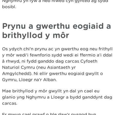
Nghymru yn fyw a heb niwed cyn gynted ag sydd
bosibl.
Prynu a gwerthu eogiaid a
brithyllod y môr
Os ydych chi'n prynu ac yn gwerthu eog neu frithyll
y môr wedi'i fewnforio sydd wedi ei ffermio a’i ddal
â rhwyd, ni fydd ganddo dag carcas Cyfoeth
Naturiol Cymru (neu Asiantaeth yr
Amgylchedd). Ni ellir gwerthu eogiaid gwyllt o
Gymru, Lloegr na'r Alban.
Mae brithyllod y môr gwyllt yn dal yn cael eu
glanio yng Nghymru a Lloegr a bydd ganddynt dag
carcas.
Er mwyn cael prawf o ble daw’r pysgod hyn,