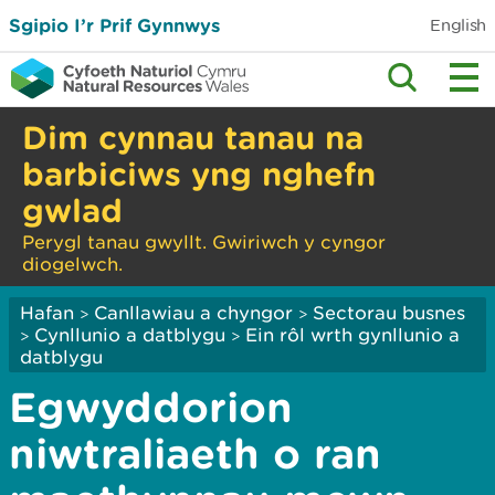
Sgipio I’r Prif Gynnwys
English
Dim cynnau tanau na
barbiciws yng nghefn
gwlad
Perygl tanau gwyllt. Gwiriwch y cyngor
diogelwch.
Hafan
Canllawiau a chyngor
Sectorau busnes
>
>
Cynllunio a datblygu
Ein rôl wrth gynllunio a
>
>
datblygu
Egwyddorion
niwtraliaeth o ran