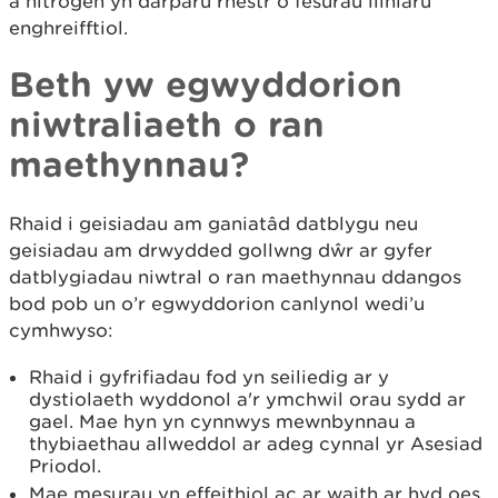
a nitrogen yn darparu rhestr o fesurau lliniaru
enghreifftiol.
Beth yw egwyddorion
niwtraliaeth o ran
maethynnau?
Rhaid i geisiadau am ganiatâd datblygu neu
geisiadau am drwydded gollwng dŵr ar gyfer
datblygiadau niwtral o ran maethynnau ddangos
bod pob un o’r egwyddorion canlynol wedi’u
cymhwyso:
Rhaid i gyfrifiadau fod yn seiliedig ar y
dystiolaeth wyddonol a'r ymchwil orau sydd ar
gael. Mae hyn yn cynnwys mewnbynnau a
thybiaethau allweddol ar adeg cynnal yr Asesiad
Priodol.
Mae mesurau yn effeithiol ac ar waith ar hyd oes