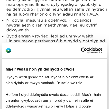
mae opsiynau lliniaru cyfyngedig ar gael, dylid
eu defnyddio i gynnal neu wella'r safle yn hytrach
na galluogi rhagor o ollyngiadau i'r afon ACA.
Ni ddylai mesurau a ddefnyddir i ddangos
niwtraliaeth o ran maethynnau gael eu cyfrif
ddwywaith.
Bydd angen ystyried lleoliad unrhyw waith
lliniaru mewn perthynas â ble bydd y datblygiad
yn effeithio ar yr ACA. Lle bo modd, dylid
gweithredu mesurau o fewn terfynau’r safle
datblygu. Lle na chyflawnir hyn rhaid peidio ag
achosi unrhyw niwed i'r ACA o hyd.
Yn achos Afonydd ACA, bydd angen lliniaru
Mae'r wefan hon yn defnyddio cwcis
cynigion datblygu neu drwydded gollwng dŵr
o fewn ffin afon ACA ar y safle neu i fyny'r
Rydym wedi gosod ffeiliau bychain o’r enw cwcis ar
afon
. Gall datblygiad sy'n effeithio ar gwrs dŵr
eich dyfais er mwyn caniatáu i’n safle weithio.
sy'n ymuno â ffin afon sydd wedi'i dynodi'n
Ardal Cadwraeth Arbennig (ACA) gael lliniaru
Hoffem hefyd ddefnyddio cwcis dadansoddi. Mae’r rhain
ar y safle, i fyny'r afon neu i lawr yr afon, ar yr
amod bod y gwrthbwyso yn digwydd cyn y
yn anfon gwybodaeth am y ffordd y caiff ein safle ei
pwynt lle mae'r datblygiad yn effeithio ar ffin
ddefnyddio i wasanaethau o’r enw Hotjar a Google