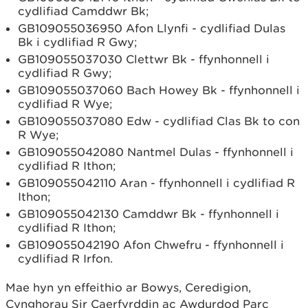
cydlifiad Camddwr Bk;
GB109055036950 Afon Llynfi - cydlifiad Dulas
Bk i cydlifiad R Gwy;
GB109055037030 Clettwr Bk - ffynhonnell i
cydlifiad R Gwy;
GB109055037060 Bach Howey Bk - ffynhonnell i
cydlifiad R Wye;
GB109055037080 Edw - cydlifiad Clas Bk to con
R Wye;
GB109055042080 Nantmel Dulas - ffynhonnell i
cydlifiad R Ithon;
GB109055042110 Aran - ffynhonnell i cydlifiad R
Ithon;
GB109055042130 Camddwr Bk - ffynhonnell i
cydlifiad R Ithon;
GB109055042190 Afon Chwefru - ffynhonnell i
cydlifiad R Irfon.
Mae hyn yn effeithio ar Bowys, Ceredigion,
Cynghorau Sir Caerfyrddin ac Awdurdod Parc