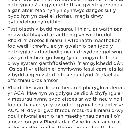
datblygiad / ar gyfer effeithiau gweithgareddau
a ganiateir. Mae hyn yn cynnwys dangos sut y
bydd hyn yn cael ei sicrhau, megis drwy
gytundebau cyfreithiol.
Tystiolaeth y bydd mesurau lliniaru ar waith pan
ddaw datblygiad arfaethedig yn weithredol.
Rhaid i'r broses lliniaru niwtraliaeth maetholion
fod wedi’i threfnu ac yn gweithio pan fydd y
datblygiad arfaethedig neu'r drwydded gollwng
dŵr yn dechrau gollwng (yn uniongyrchol neu
drwy system garthffosiaeth) i'r amgylchedd dŵr.
Os caiff yr effaith ei chyflwyno fesul cam, efallai
y bydd angen ystod o fesurau i fynd i'r afael ag
effeithiau dros amser.
Rhaid i fesurau lliniaru beidio â pheryglu adferiad
yr ACA. Mae hyn yn golygu peidio â chyfyngu ar
y mesurau hynny sydd eisoes ar waith neu y gall
fod eu hangen yn y dyfodol i gynnal neu adfer yr
ACA. Ni ddylai gweithredu mesurau lliniaru drwy
ddull niwtraliaeth o ran maethynnau danseilio'r
amcanion yn y Rheoliadau Cynefin sy'n anelu at
adfer y safle i gyflwr ffafriol. Er enghraifft, lle