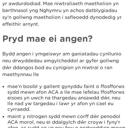
yr awdurdodiad. Mae niwtraliaeth maetholion yn
berthnasol yng Nghymru yn achos datblygiadau
sy'n gollwng maetholion i safleoedd dynodedig yr
effeithir arnynt.
Pryd mae ei angen?
Bydd angen i ymgeiswyr am ganiatadau cynllunio
neu drwyddedau amgylcheddol ar gyfer gollwng
dŵr ddangos bod eu cynigion yn niwtral o ran
maethynnau lle
mae’n bosibl y gallent gynyddu faint o ffosfforws
sydd mewn afon ACA a lle mae lefelau ffosfforws
eisoes yn uwch na thargedau ansawdd dŵr, neu
lle nad yw targedau i lawr yr afon yn cael eu
cyrraedd.
maint y nitrogen sydd mewn corff dŵr penodol
ACA morol, neu ei ddalgylch dŵr croyw i fyny'r
afon, ac sydd ag un neu fwy o nodweddion mewn