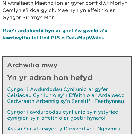
Niwtraliaeth Maetholion ar gyfer corff dŵr Morlyn
Cemlyn a'i ddalgylch. Mae hyn yn effeithio ar
Gyngor Sir Ynys Môn.
Mae'r ardaloedd hyn ar gael i'w gweld a'u
lawrlwytho fel ffeil GIS o DataMapWales.
Archwilio mwy
Yn yr adran hon hefyd
Cyngor i Awdurdodau Cynllunio ar gyfer
Ceisiadau Cynllunio sy’n Effeithio ar Ardaloedd
Cadwraeth Arbennig sy’n Sensitif i Faethynnau
Cyngor i awdurdodau cynllunio sy'n ystyried
cynigion sy'n effeithio ar goetir hynafol
Asesu Sensitifrwydd y Dirwedd yng Nghymru