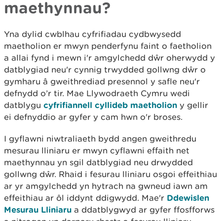
maethynnau?
Yna dylid cwblhau cyfrifiadau cydbwysedd
maetholion er mwyn penderfynu faint o faetholion
a allai fynd i mewn i'r amgylchedd dŵr oherwydd y
datblygiad neu'r cynnig trwydded gollwng dŵr o
gymharu â gweithrediad presennol y safle neu'r
defnydd o’r tir. Mae Llywodraeth Cymru wedi
datblygu
cyfrifiannell cyllideb maetholion
y gellir
ei defnyddio ar gyfer y cam hwn o'r broses.
I gyflawni niwtraliaeth bydd angen gweithredu
mesurau lliniaru er mwyn cyflawni effaith net
maethynnau yn sgil datblygiad neu drwydded
gollwng dŵr. Rhaid i fesurau lliniaru osgoi effeithiau
ar yr amgylchedd yn hytrach na gwneud iawn am
effeithiau ar ôl iddynt ddigwydd. Mae'r
Ddewislen
Mesurau Lliniaru
a ddatblygwyd ar gyfer ffosfforws