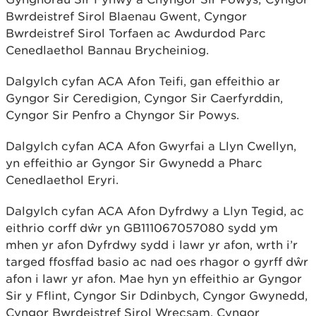
Bwrdeistref Sirol Blaenau Gwent, Cyngor
Bwrdeistref Sirol Torfaen ac Awdurdod Parc
Cenedlaethol Bannau Brycheiniog.
Dalgylch cyfan ACA Afon Teifi, gan effeithio ar
Gyngor Sir Ceredigion, Cyngor Sir Caerfyrddin,
Cyngor Sir Penfro a Chyngor Sir Powys.
Dalgylch cyfan ACA Afon Gwyrfai a Llyn Cwellyn,
yn effeithio ar Gyngor Sir Gwynedd a Pharc
Cenedlaethol Eryri.
Dalgylch cyfan ACA Afon Dyfrdwy a Llyn Tegid, ac
eithrio corff dŵr yn GB111067057080 sydd ym
mhen yr afon Dyfrdwy sydd i lawr yr afon, wrth i’r
targed ffosffad basio ac nad oes rhagor o gyrff dŵr
afon i lawr yr afon. Mae hyn yn effeithio ar Gyngor
Sir y Fflint, Cyngor Sir Ddinbych, Cyngor Gwynedd,
Cyngor Bwrdeistref Sirol Wrecsam, Cyngor