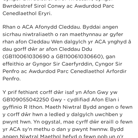
Bwrdeistref Sirol Conwy ac Awdurdod Parc
Cenedlaethol Eryri.
Rhan o ACA Afonydd Cleddau. Byddai angen
sicrhau niwtraliaeth o ran maethynnau ar gyfer
rhan afon Cleddau Wen dalgylch yr ACA ynghyd â
dau gorff dŵr ar afon Cleddau Ddu
(GB110061030690 a GB110061030660), gan
effeithio ar Gyngor Sir Caerfyrddin, Cyngor Sir
Penfro ac Awdurdod Parc Cenedlaethol Arfordir
Penfro.
Y prif fethiant corff dŵr isaf yn Afon Gwy yw
GB109055042250 Gwy - cydlifiad Afon Elan i
gyffinio R Ithon. Maeth Niwtral Bydd angen o fewn
y corff dŵr hwn a ledled y dalgylch uwchben y
pwynt hwn. Yn ogystal, mae cyrff dŵr eraill o fewn
yr ACA sy'n methu o dan y pwynt hwnnw. Bydd
angen Niwtral Maethol hefyd o fewn pob un o'r