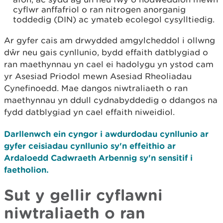
cyflwr anffafriol o ran nitrogen anorganig
toddedig (DIN) ac ymateb ecolegol cysylltiedig.
Ar gyfer cais am drwydded amgylcheddol i ollwng
dŵr neu gais cynllunio, bydd effaith datblygiad o
ran maethynnau yn cael ei hadolygu yn ystod cam
yr Asesiad Priodol mewn Asesiad Rheoliadau
Cynefinoedd. Mae dangos niwtraliaeth o ran
maethynnau yn ddull cydnabyddedig o ddangos na
fydd datblygiad yn cael effaith niweidiol.
Darllenwch ein cyngor i awdurdodau cynllunio ar
gyfer ceisiadau cynllunio sy'n effeithio ar
Ardaloedd Cadwraeth Arbennig sy'n sensitif i
faetholion.
Sut y gellir cyflawni
niwtraliaeth o ran