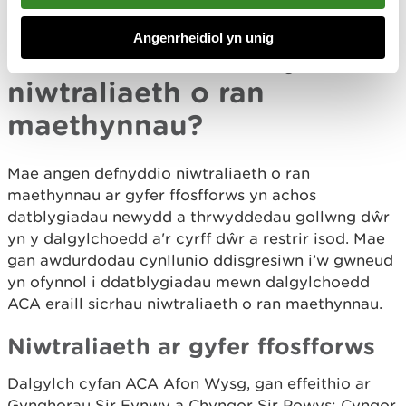
sy'n mynd i afonydd mewn yr ACA.
Angenrheidiol yn unig
Ble mae rhaid defnyddio
niwtraliaeth o ran
maethynnau?
Mae angen defnyddio niwtraliaeth o ran
maethynnau ar gyfer ffosfforws yn achos
datblygiadau newydd a thrwyddedau gollwng dŵr
yn y dalgylchoedd a'r cyrff dŵr a restrir isod. Mae
gan awdurdodau cynllunio ddisgresiwn i’w gwneud
yn ofynnol i ddatblygiadau mewn dalgylchoedd
ACA eraill sicrhau niwtraliaeth o ran maethynnau.
Niwtraliaeth ar gyfer ffosfforws
Dalgylch cyfan ACA Afon Wysg, gan effeithio ar
Gynghorau Sir Fynwy a Chyngor Sir Powys; Cyngor