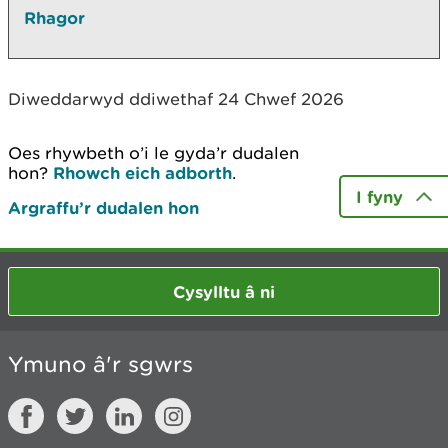
Rhagor
Diweddarwyd ddiwethaf 24 Chwef 2026
Oes rhywbeth o’i le gyda’r dudalen
hon?
Rhowch eich adborth
.
I fyny
Argraffu’r dudalen hon
Cysylltu â ni
Ymuno â'r sgwrs