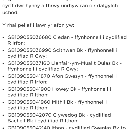
cyrff dŵr hynny a thrwy unrhyw ran o'r dalgylch
uchod.
Y rhai pellaf i lawr yr afon yw:
GB109055036680 Cledan - ffynhonnell i cydlifiad
R Irfon;
GB109055036990 Scithwen Bk - ffynhonnell i
cydlifiad R Gwy;
GB109055037160 Llanfair-ym-Muallt Dulas Bk -
ffynhonnell i cydlifiad R Gwy;
GB109055041870 Afon Gwesyn - ffynhonnell i
cydlifiad R Irfon;
GB109055041900 Howey Bk - ffynhonnell i
cydlifiad R Ithon;
GB109055041960 Mithil Bk - ffynhonnell i
cydlifiad R Ithon;
GB109055042070 Clywedog Bk - cydlifiad
Bachell Bk i cydlifiad R Ithon;
GB109055042140 Ithon - cydlifiad Gwenlas Bk to