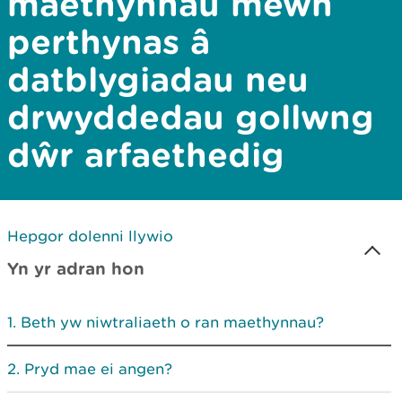
maethynnau mewn
perthynas â
datblygiadau neu
drwyddedau gollwng
dŵr arfaethedig
Hepgor dolenni llywio
Yn yr adran hon
Beth yw niwtraliaeth o ran maethynnau?
Pryd mae ei angen?