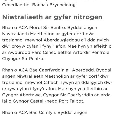
Cenedlaethol Bannau Brycheiniog.
Niwtraliaeth ar gyfer nitrogen
Rhan o ACA Morol Sir Benfro. Byddai angen
Niwtraliaeth Maetholion ar gyfer corff dŵr
trosiannol mewnol Aberdaugleddau a'i ddalgylch
dŵr croyw cyfan i fyny'r afon. Mae hyn yn effeithio
ar Awdurdod Parc Cenedlaethol Arfordir Penfro a
Chyngor Sir Penfro.
Rhan o ACA Bae Caerfyrddin a'i Aberoedd. Byddai
angen Niwtraliaeth Maetholion ar gyfer corff dŵr
trosiannol mewnol Cilfach Tywyn a'i ddalgylch dŵr
croyw cyfan i fyny'r afon. Mae hyn yn effeithio ar
Gyngor Abertawe, Cyngor Sir Caerfyrddin ac ardal
lai o Gyngor Castell-nedd Port Talbot.
Rhan o ACA Bae Cemlyn. Byddai angen