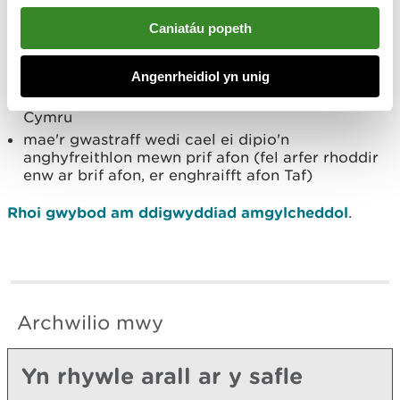
Caniatáu popeth
Rhowch wybod i ni os:
Angenrheidiol yn unig
ydych chi'n credu bod y digwyddiad wedi
digwydd ar dir a reolir gan Cyfoeth Naturiol
Cymru
mae'r gwastraff wedi cael ei dipio'n
anghyfreithlon mewn prif afon (fel arfer rhoddir
enw ar brif afon, er enghraifft afon Taf)
Rhoi gwybod am ddigwyddiad amgylcheddol
.
Archwilio mwy
Yn rhywle arall ar y safle