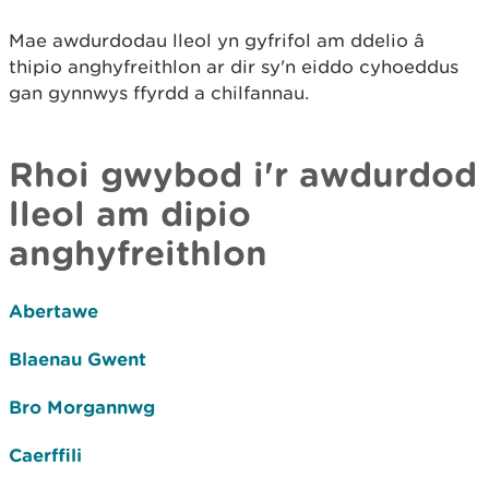
Mae awdurdodau lleol yn gyfrifol am ddelio â
thipio anghyfreithlon ar dir sy'n eiddo cyhoeddus
gan gynnwys ffyrdd a chilfannau.
Rhoi gwybod i'r awdurdod
lleol am dipio
anghyfreithlon
Abertawe
Blaenau Gwent
Bro Morgannwg
Caerffili