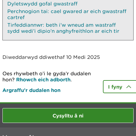
Dyletswydd gofal gwastraff
Perchnogion tai: cael gwared ar eich gwastraff
cartref
Tirfeddiannwr: beth i’w wneud am wastraff
sydd wedi’i dipio’n anghyfreithlon ar eich tir
Diweddarwyd ddiwethaf 10 Medi 2025
Oes rhywbeth o’i le gyda’r dudalen
hon?
Rhowch eich adborth
.
I fyny
Argraffu’r dudalen hon
Cysylltu â ni