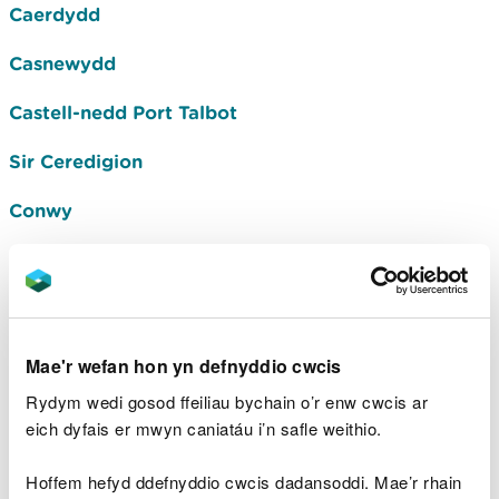
Caerdydd
Casnewydd
Castell-nedd Port Talbot
Sir Ceredigion
Conwy
Sir Ddinbych
Sir y Fflint
Sir Fynwy
Mae'r wefan hon yn defnyddio cwcis
Rydym wedi gosod ffeiliau bychain o’r enw cwcis ar
Sir Gaerfyrddin
eich dyfais er mwyn caniatáu i’n safle weithio.
Gwynedd
Hoffem hefyd ddefnyddio cwcis dadansoddi. Mae’r rhain