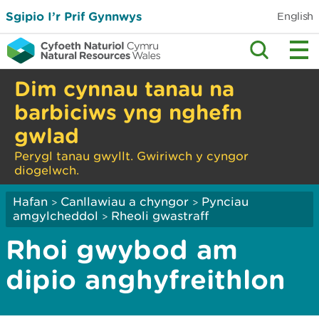
Sgipio I’r Prif Gynnwys
English
Dim cynnau tanau na
barbiciws yng nghefn
gwlad
Perygl tanau gwyllt. Gwiriwch y cyngor
diogelwch.
Hafan
Canllawiau a chyngor
Pynciau
>
>
amgylcheddol
Rheoli gwastraff
>
Rhoi gwybod am
dipio anghyfreithlon