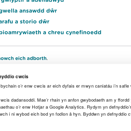
 gwella ansawdd dŵr
rafu a storio dŵr
 bioamrywiaeth a chreu cynefinoedd
owch eich adborth
.
nyddio cwcis
bychain o’r enw cwcis ar eich dyfais er mwyn caniatáu i’n safle 
Y
wcis dadansoddi. Mae’r rhain yn anfon gwybodaeth am y ffordd y
anaethau o’r enw Hotjar a Google Analytics. Rydym yn defnyddio
ewch i ni wybod eich bod yn fodlon â hyn. Byddwn yn defnyddio 
aeg
Map o'r safle
Hawlfraint
Preifatrwydd a 