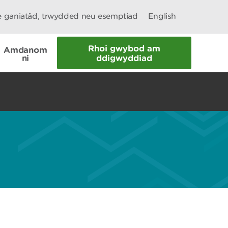
le ganiatâd, trwydded neu esemptiad
English
Rhoi gwybod am
Amdanom
ni
ddigwyddiad