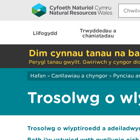
Search:
Trwyddedau a
Llifogydd
chaniatadau
Dim cynnau tanau na ba
Perygl tanau gwyllt. Gwiriwch y cyngor di
Hafan
Canllawiau a chyngor
Pynciau a
>
>
Trosolwg o wl
Trosolwg o wlyptiroedd a adeiladwy
Beth i’w ystyried wrth gynllunio eic