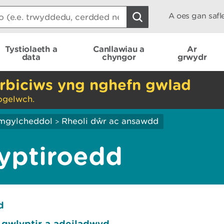
A oes gan saf
Tystiolaeth a
Canllawiau a
Ar
data
chyngor
grwydr
rbiciws yng nghefn gwlad
ogelwch.
mgylcheddol
Rheoli dŵr ac ansawdd
>
yptiroedd
d
h gwlyptir a adeiladwyd