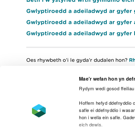
Gwlyptiroedd a adeiladwyd ar gyfer
Gwlyptiroedd a adeiladwyd ar gyfer a
Gwlyptiroedd a adeiladwyd ar gyfer
Oes rhywbeth o’i le gyda’r dudalen hon?
Rh
Mae'r wefan hon yn def
Rydym wedi gosod ffeiliau 
Cysylltu â ni
Hoffem hefyd ddefnyddio c
safle ei ddefnyddio i was
hon i wella ein safle. Gad
eich dewis.
Datganiad hygyrchedd
Safonau'r Gymr