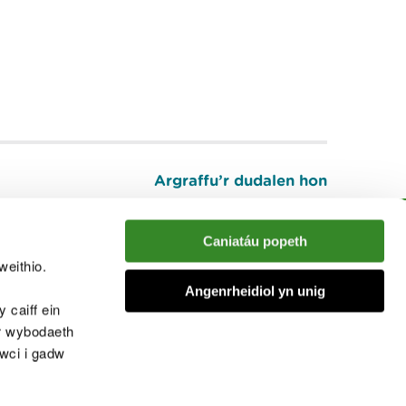
Argraffu’r dudalen hon
I fyny
Caniatáu popeth
weithio.
muno â'r sgwrs
Angenrheidiol yn unig
 caiff ein
’r wybodaeth
cwci i gadw
chwcis