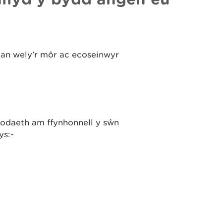
 dan wely’r môr ac ecoseinwyr
odaeth am ffynhonnell y sŵn
ys:-