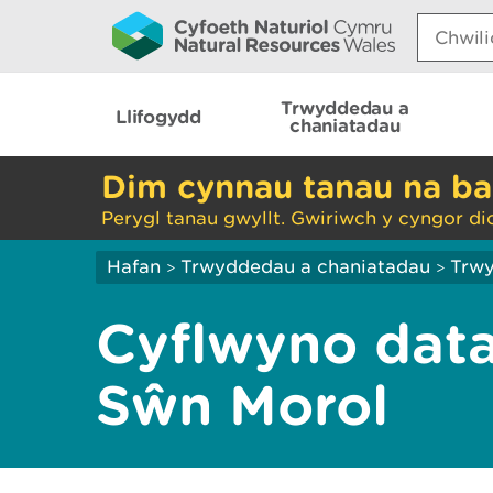
Search:
Trwyddedau a
Llifogydd
chaniatadau
Dim cynnau tanau na ba
Perygl tanau gwyllt. Gwiriwch y cyngor di
Hafan
Trwyddedau a chaniatadau
Trw
>
>
Cyflwyno data 
Sŵn Morol