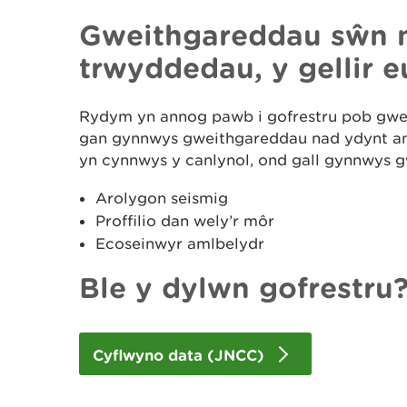
Gweithgareddau sŵn 
trwyddedau, y gellir e
Rydym yn annog pawb i gofrestru pob gwei
gan gynnwys gweithgareddau nad ydynt a
yn cynnwys y canlynol, ond gall gynnwys g
Arolygon seismig
Proffilio dan wely’r môr
Ecoseinwyr amlbelydr
Ble y dylwn gofrestru
Cyflwyno data (JNCC)