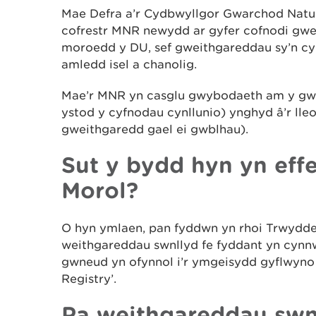
Mae Defra a’r Cydbwyllgor Gwarchod Natu
cofrestr MNR newydd ar gyfer cofnodi gw
moroedd y DU, sef gweithgareddau sy’n cyn
amledd isel a chanolig.
Mae’r MNR yn casglu gwybodaeth am y gwe
ystod y cyfnodau cynllunio) ynghyd â’r lleol
gweithgaredd gael ei gwblhau).
Sut y bydd hyn yn eff
Morol?
O hyn ymlaen, pan fyddwn yn rhoi Trwydded
weithgareddau swnllyd fe fyddant yn cynn
gwneud yn ofynnol i’r ymgeisydd gyflwyno 
Registry’.
Pa weithgareddau swn