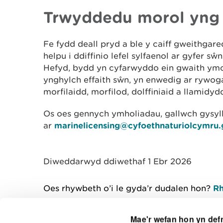
Trwyddedu morol yng
Fe fydd deall pryd a ble y caiff gweithgar
helpu i ddiffinio lefel sylfaenol ar gyfer s
Hefyd, bydd yn cyfarwyddo ein gwaith ymc
ynghylch effaith sŵn, yn enwedig ar rywog
morfilaidd, morfilod, dolffiniaid a llamidyd
Os oes gennych ymholiadau, gallwch gysyl
ar
marinelicensing@cyfoethnaturiolcymru.
Diweddarwyd ddiwethaf 1 Ebr 2026
Oes rhywbeth o’i le gyda’r dudalen hon?
Rh
Mae'r wefan hon yn def