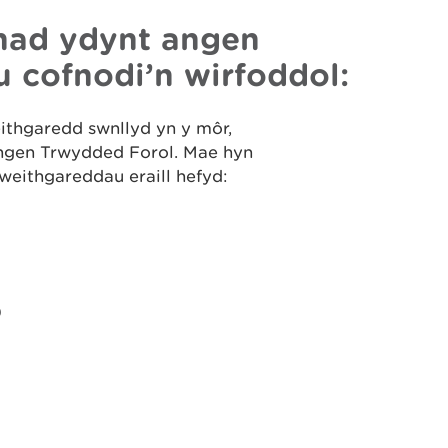
nad ydynt angen
u cofnodi’n wirfoddol:
thgaredd swnllyd yn y môr,
ngen Trwydded Forol. Mae hyn
weithgareddau eraill hefyd:
?