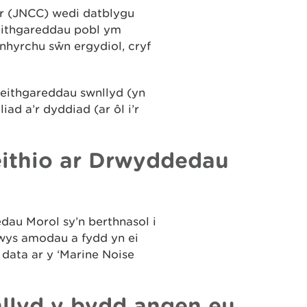
r (JNCC) wedi datblygu
eithgareddau pobl ym
hyrchu sŵn ergydiol, cryf
ithgareddau swnllyd (yn
iad a’r dyddiad (ar ôl i’r
eithio ar Drwyddedau
au Morol sy’n berthnasol i
wys amodau a fydd yn ei
data ar y ‘Marine Noise
llyd y bydd angen eu