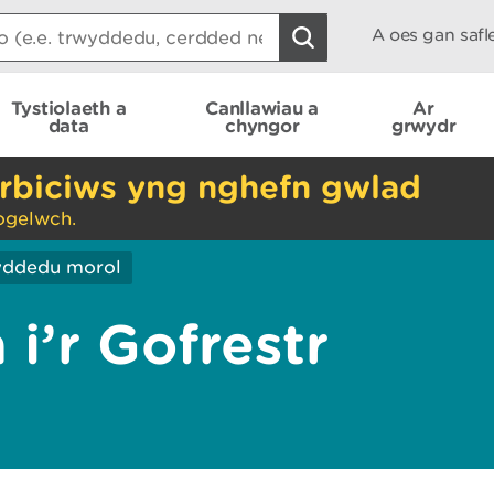
A oes gan saf
Tystiolaeth a
Canllawiau a
Ar
data
chyngor
grwydr
rbiciws yng nghefn gwlad
ogelwch.
yddedu morol
i’r Gofrestr