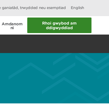
le ganiatâd, trwydded neu esemptiad
English
Rhoi gwybod am
Amdanom
ni
ddigwyddiad