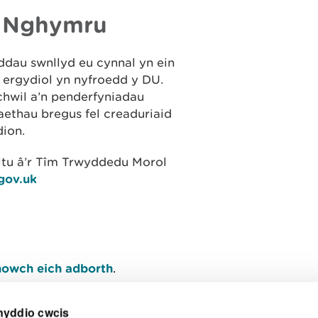
 Nghymru
eddau swnllyd eu cynnal yn ein
ŵn ergydiol yn nyfroedd y DU.
hwil a’n penderfyniadau
aethau bregus fel creaduriaid
dion.
ltu â’r Tîm Trwyddedu Morol
gov.uk
owch eich adborth
.
nyddio cwcis