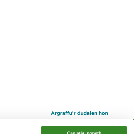
Argraffu’r dudalen hon
I fyny
Caniatáu popeth