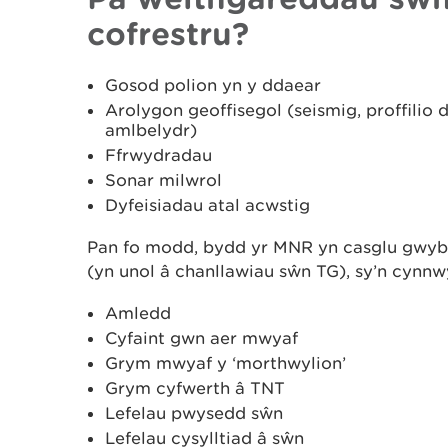
cofrestru?
Gosod polion yn y ddaear
Arolygon geoffisegol (seismig, proffilio
amlbelydr)
Ffrwydradau
Sonar milwrol
Dyfeisiadau atal acwstig
Pan fo modd, bydd yr MNR yn casglu gwyb
(yn unol â chanllawiau sŵn TG), sy’n cynnw
Amledd
Cyfaint gwn aer mwyaf
Grym mwyaf y ‘morthwylion’
Grym cyfwerth â TNT
Lefelau pwysedd sŵn
Lefelau cysylltiad â sŵn