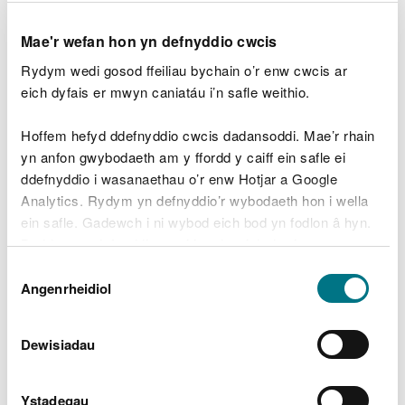
DEDDF Y MÔR A MYNEDIAD I'R ARFORDIR 2009
Mae'r wefan hon yn defnyddio cwcis
RHEOLIADAU GWAITH MOROL (ASESU
EFFEITHIAU AMGYLCHEDDOL) 2007
Rydym wedi gosod ffeiliau bychain o’r enw cwcis ar
eich dyfais er mwyn caniatáu i’n safle weithio.
HYSBYSIAD O BENDERFYNIAD CANIATÂD ASESU
EFFEITHIAU AMGYLCHEDDOL
Hoffem hefyd ddefnyddio cwcis dadansoddi. Mae’r rhain
yn anfon gwybodaeth am y ffordd y caiff ein safle ei
CML2152 CYNLLUN AMDDIFFYN ARFORDIROL
ddefnyddio i wasanaethau o’r enw Hotjar a Google
CANOL Y RHYL
Analytics. Rydym yn defnyddio’r wybodaeth hon i wella
ein safle. Gadewch i ni wybod eich bod yn fodlon â hyn.
Rhoddir hysbysiad trwy hyn fod Cyfoeth Naturiol
Byddwn yn defnyddio cwci i gadw eich dewis.
Cymru wedi cynnal asesiad o’r effeithiau
Dewis
amgylcheddol dan Reoliadau Gwaith Morol (Asesu
Gellir
darllen mwy am ein cwcis
cyn i chi ddewis.
Angenrheidiol
Caniatâd
Effeithiau Amgylcheddol) 2007 fel y’u diwygiwyd
(‘y Rheoliadau Asesu Effeithiau Amgylcheddol’)
mewn perthynas â Chynllun Amddiffyn Arfordirol
Dewisiadau
Canol Y Rhyl. Yn unol â Rheoliad 22 y Rheoliadau
Asesu Effeithiau Amgylcheddol, mae Cyfoeth
Ystadegau
Naturiol Cymru wedi penderfynu rhoi