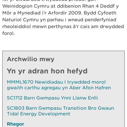
Weinidogion Cymru at ddibenion Rhan 4 Deddf y
Môr a Mynediad i’r Arfordir 2009. Bydd Cyfoeth
Naturiol Cymru yn parhau i wneud penderfyniad
rheoleiddiol mewn perthynas â'r cais am drwydded
forol.
Archwilio mwy
Yn yr adran hon hefyd
MMML1670 Newidiadau I trywdded morol
gwaith carthu agregau yn Aber Afon Hafren
SC1712 Barn Gwmpasu Ynni Llanw Enlli
SC1803 Barn Gwmpasu Transition Bro Gwaun
Tidal Energy Development
Rhagor