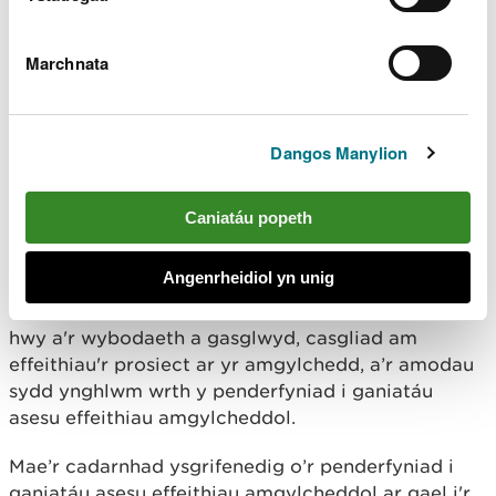
cymeradwyaeth ar gyfer asesu effeithiau
amgylcheddol y prosiect yn amodol ar osod
Marchnata
amodau.
Mae cadarnhad ysgrifenedig o’r penderfyniad i
ganiatáu asesu effeithiau amgylcheddol ar gael i'r
Dangos Manylion
cyhoedd ei archwilio ar gofrestr gyhoeddus
Cyfoeth Naturiol Cymru. Mae'r cadarnhad
Caniatáu popeth
ysgrifenedig yn cynnwys y prif resymau ac
ystyriaethau yr oedd y penderfyniad caniatâd
Angenrheidiol yn unig
asesu effeithiau amgylcheddol yn seiliedig arnynt,
crynodeb o'r ymgynghoriadau yr ymgymerwyd â
hwy a'r wybodaeth a gasglwyd, casgliad am
effeithiau'r prosiect ar yr amgylchedd, a’r amodau
sydd ynghlwm wrth y penderfyniad i ganiatáu
asesu effeithiau amgylcheddol.
Mae’r cadarnhad ysgrifenedig o’r penderfyniad i
ganiatáu asesu effeithiau amgylcheddol ar gael i'r