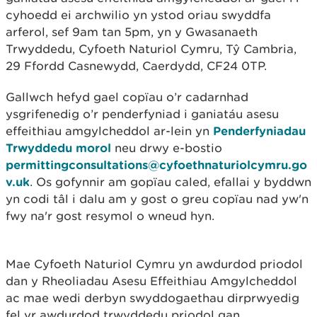
cyhoedd ei archwilio yn ystod oriau swyddfa
arferol, sef 9am tan 5pm, yn y Gwasanaeth
Trwyddedu, Cyfoeth Naturiol Cymru, Tŷ Cambria,
29 Ffordd Casnewydd, Caerdydd, CF24 0TP.
Gallwch hefyd gael copïau o’r cadarnhad
ysgrifenedig o’r penderfyniad i ganiatáu asesu
effeithiau amgylcheddol ar-lein yn
Penderfyniadau
Trwyddedu morol
neu drwy e-bostio
permittingconsultations@cyfoethnaturiolcymru.go
v.uk
. Os gofynnir am gopïau caled, efallai y byddwn
yn codi tâl i dalu am y gost o greu copïau nad yw'n
fwy na'r gost resymol o wneud hyn.
Mae Cyfoeth Naturiol Cymru yn awdurdod priodol
dan y Rheoliadau Asesu Effeithiau Amgylcheddol
ac mae wedi derbyn swyddogaethau dirprwyedig
fel yr awdurdod trwyddedu priodol gan