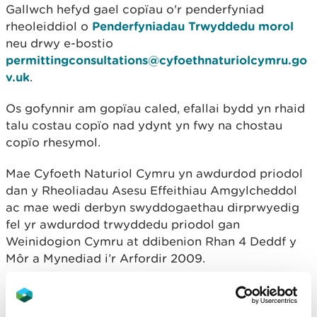
Gallwch hefyd gael copïau o'r penderfyniad
rheoleiddiol o
Penderfyniadau Trwyddedu morol
neu drwy e-bostio
permittingconsultations@cyfoethnaturiolcymru.go
v.uk
.
Os gofynnir am gopïau caled, efallai bydd yn rhaid
talu costau copïo nad ydynt yn fwy na chostau
copïo rhesymol.
Mae Cyfoeth Naturiol Cymru yn awdurdod priodol
dan y Rheoliadau Asesu Effeithiau Amgylcheddol
ac mae wedi derbyn swyddogaethau dirprwyedig
fel yr awdurdod trwyddedu priodol gan
Weinidogion Cymru at ddibenion Rhan 4 Deddf y
Môr a Mynediad i’r Arfordir 2009.