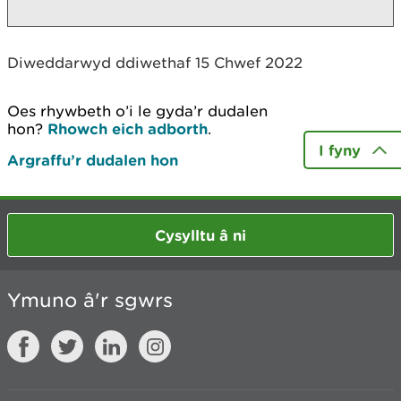
Diweddarwyd ddiwethaf 15 Chwef 2022
Oes rhywbeth o’i le gyda’r dudalen
hon?
Rhowch eich adborth
.
I fyny
Argraffu’r dudalen hon
Cysylltu â ni
Ymuno â'r sgwrs