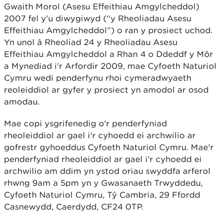
Gwaith Morol (Asesu Effeithiau Amgylcheddol)
2007 fel y’u diwygiwyd (“y Rheoliadau Asesu
Effeithiau Amgylcheddol”) o ran y prosiect uchod.
Yn unol â Rheoliad 24 y Rheoliadau Asesu
Effeithiau Amgylcheddol a Rhan 4 o Ddeddf y Môr
a Mynediad i'r Arfordir 2009, mae Cyfoeth Naturiol
Cymru wedi penderfynu rhoi cymeradwyaeth
reoleiddiol ar gyfer y prosiect yn amodol ar osod
amodau.
Mae copi ysgrifenedig o'r penderfyniad
rheoleiddiol ar gael i'r cyhoedd ei archwilio ar
gofrestr gyhoeddus Cyfoeth Naturiol Cymru. Mae'r
penderfyniad rheoleiddiol ar gael i'r cyhoedd ei
archwilio am ddim yn ystod oriau swyddfa arferol
rhwng 9am a 5pm yn y Gwasanaeth Trwyddedu,
Cyfoeth Naturiol Cymru, Tŷ Cambria, 29 Ffordd
Casnewydd, Caerdydd, CF24 0TP.