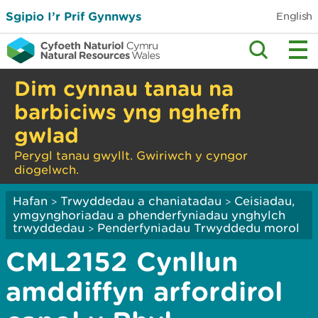
Sgipio I’r Prif Gynnwys
English
Dim cynnau tanau na
barbiciws yng nghefn
gwlad
Perygl tanau gwyllt. Gwiriwch y cyngor
diogelwch.
Hafan
Trwyddedau a chaniatadau
Ceisiadau,
>
>
ymgynghoriadau a phenderfyniadau ynghylch
trwyddedau
Penderfyniadau Trwyddedu morol
>
CML2152 Cynllun
amddiffyn arfordirol