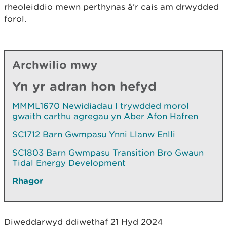
rheoleiddio mewn perthynas â'r cais am drwydded
forol.
Archwilio mwy
Yn yr adran hon hefyd
MMML1670 Newidiadau I trywdded morol
gwaith carthu agregau yn Aber Afon Hafren
SC1712 Barn Gwmpasu Ynni Llanw Enlli
SC1803 Barn Gwmpasu Transition Bro Gwaun
Tidal Energy Development
Rhagor
Diweddarwyd ddiwethaf 21 Hyd 2024