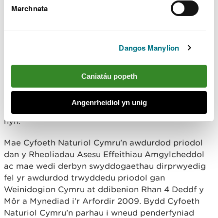
Marchnata
Gallwch hefyd gael copïau o’r cadarnhad
ysgrifenedig o’r penderfyniad caniatâd asesu
effeithiau amgylcheddol ar-lein yn
Cofrestr
Dangos Manylion
gyhoeddus - Porth y Cwsmer
(naturalresources.wales)
neu drwy e-bostio
marinelicensingpermittingconsultations@cyfoethn
Caniatáu popeth
aturiolcymru.gov.uk
. Os gofynnir am gopïau caled,
efallai y byddwn yn codi tâl i dalu am y gost o greu
Angenrheidiol yn unig
copïau nad yw'n fwy na'r gost resymol o wneud
hyn.
Mae Cyfoeth Naturiol Cymru'n awdurdod priodol
dan y Rheoliadau Asesu Effeithiau Amgylcheddol
ac mae wedi derbyn swyddogaethau dirprwyedig
fel yr awdurdod trwyddedu priodol gan
Weinidogion Cymru at ddibenion Rhan 4 Deddf y
Môr a Mynediad i’r Arfordir 2009. Bydd Cyfoeth
Naturiol Cymru'n parhau i wneud penderfyniad