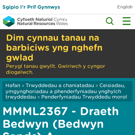
Sgipio I’r Prif Gynnwys
English
Dim cynnau tanau na
barbiciws yng nghefn
gwlad
Perygl tanau gwyllt. Gwiriwch y cyngor
diogelwch.
Hafan
Trwyddedau a chaniatadau
Ceisiadau,
>
>
ymgynghoriadau a phenderfyniadau ynghylch
trwyddedau
Penderfyniadau Trwyddedu morol
>
MMML2367 - Draeth
Bedwyn (Bedwyn