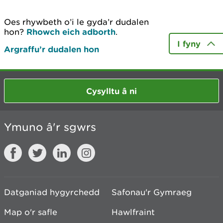
Oes rhywbeth o’i le gyda’r dudalen
hon?
Rhowch eich adborth
.
I fyny
Argraffu’r dudalen hon
Cysylltu â ni
Ymuno â'r sgwrs
Datganiad hygyrchedd
Safonau'r Gymraeg
Map o'r safle
Hawlfraint