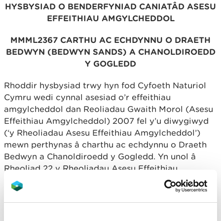
HYSBYSIAD O BENDERFYNIAD CANIATÂD ASESU
EFFEITHIAU AMGYLCHEDDOL
MMML2367 CARTHU AC ECHDYNNU O DRAETH
BEDWYN (BEDWYN SANDS) A CHANOLDIROEDD
Y GOGLEDD
Rhoddir hysbysiad trwy hyn fod Cyfoeth Naturiol
Cymru wedi cynnal asesiad o’r effeithiau
amgylcheddol dan Reoliadau Gwaith Morol (Asesu
Effeithiau Amgylcheddol) 2007 fel y’u diwygiwyd
(‘y Rheoliadau Asesu Effeithiau Amgylcheddol’)
mewn perthynas â charthu ac echdynnu o Draeth
Bedwyn a Chanoldiroedd y Gogledd. Yn unol â
Rheoliad 22 y Rheoliadau Asesu Effeithiau
Amgylcheddol, mae Cyfoeth Naturiol Cymru wedi
penderfynu rhoi cymeradwyaeth asesu effeithiau
amgylcheddol ar gyfer y prosiect yn amodol ar
osod amodau.