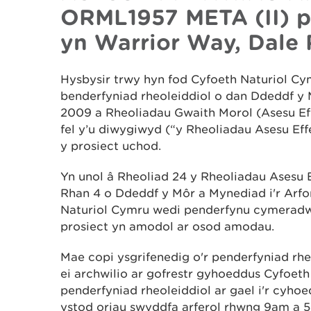
ORML1957 META (II) pro
yn Warrior Way, Dale 
Hysbysir trwy hyn fod Cyfoeth Naturiol C
benderfyniad rheoleiddiol o dan Ddeddf y M
2009 a Rheoliadau Gwaith Morol (Asesu E
fel y’u diwygiwyd (“y Rheoliadau Asesu Ef
y prosiect uchod.
Yn unol â Rheoliad 24 y Rheoliadau Asesu 
Rhan 4 o Ddeddf y Môr a Mynediad i'r Arf
Naturiol Cymru wedi penderfynu cymeradwy
prosiect yn amodol ar osod amodau.
Mae copi ysgrifenedig o'r penderfyniad rhe
ei archwilio ar gofrestr gyhoeddus Cyfoeth
penderfyniad rheoleiddiol ar gael i'r cyho
ystod oriau swyddfa arferol rhwng 9am a