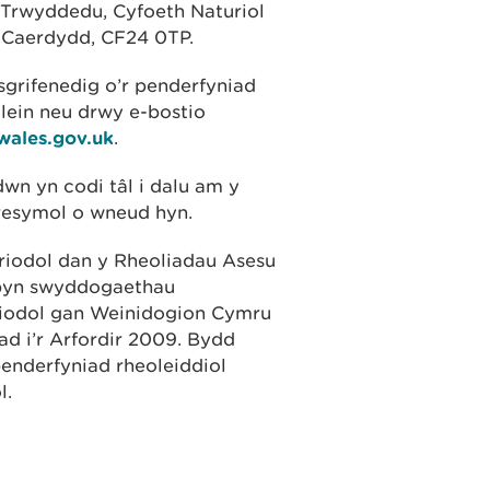
 Trwyddedu, Cyfoeth Naturiol
 Caerdydd, CF24 0TP.
sgrifenedig o’r penderfyniad
lein neu drwy e-bostio
wales.gov.uk
.
dwn yn codi tâl i dalu am y
 resymol o wneud hyn.
iodol dan y Rheoliadau Asesu
rbyn swyddogaethau
riodol gan Weinidogion Cymru
d i’r Arfordir 2009. Bydd
enderfyniad rheoleiddiol
l.