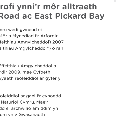
fi ynni’r môr alltraeth
Road ac East Pickard Bay
ymru wedi gwneud ei
ôr a Mynediad i'r Arfordir
ffeithiau Amgylcheddol) 2007
feithiau Amgylcheddol”) o ran
Effeithiau Amgylcheddol a
ordir 2009, mae Cyfoeth
aeth reoleiddiol ar gyfer y
oleiddiol ar gael i'r cyhoedd
 Naturiol Cymru. Mae'r
edd ei archwilio am ddim yn
 5pm yn y Gwasanaeth