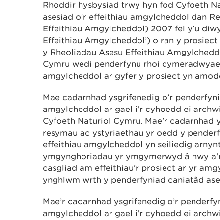
Rhoddir hysbysiad trwy hyn fod Cyfoeth N
asesiad o’r effeithiau amgylcheddol dan R
Effeithiau Amgylcheddol) 2007 fel y’u diw
Effeithiau Amgylcheddol’) o ran y prosiect
y Rheoliadau Asesu Effeithiau Amgylchedd
Cymru wedi penderfynu rhoi cymeradwyaeth
amgylcheddol ar gyfer y prosiect yn amod
Mae cadarnhad ysgrifenedig o’r penderfyni
amgylcheddol ar gael i'r cyhoedd ei archwi
Cyfoeth Naturiol Cymru. Mae'r cadarnhad y
resymau ac ystyriaethau yr oedd y penderf
effeithiau amgylcheddol yn seiliedig arnyn
ymgynghoriadau yr ymgymerwyd â hwy a'r
casgliad am effeithiau'r prosiect ar yr a
ynghlwm wrth y penderfyniad caniatâd ase
Mae’r cadarnhad ysgrifenedig o’r penderfyn
amgylcheddol ar gael i'r cyhoedd ei archwi