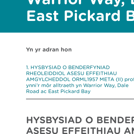
East Pickard 
Yn yr adran hon
HYSBYSIAD O BENDERFYNIAD
RHEOLEIDDIOL ASESU EFFEITHIAU
AMGYLCHEDDOL ORML1957 META (II) prof
ynni’r môr alltraeth yn Warrior Way, Dale
Road ac East Pickard Bay
HYSBYSIAD O BENDE
ASESU EFFEITHIAU 