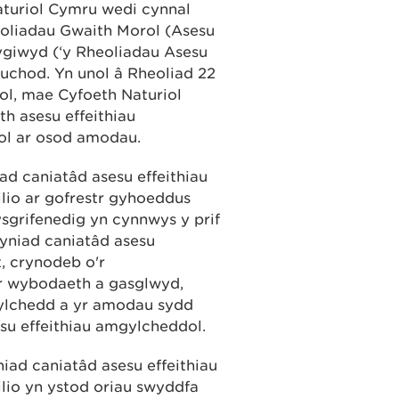
aturiol Cymru wedi cynnal
eoliadau Gwaith Morol (Asesu
ygiwyd (‘y Rheoliadau Asesu
 uchod. Yn unol â Rheoliad 22
ol, mae Cyfoeth Naturiol
 asesu effeithiau
ol ar osod amodau.
ad caniatâd asesu effeithiau
lio ar gofrestr gyhoeddus
sgrifenedig yn cynnwys y prif
yniad caniatâd asesu
t, crynodeb o'r
 wybodaeth a gasglwyd,
mgylchedd a yr amodau sydd
su effeithiau amgylcheddol.
iad caniatâd asesu effeithiau
lio yn ystod oriau swyddfa