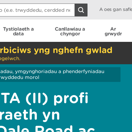
A oes gan saf
Tystiolaeth a
Canllawiau a
Ar
data
chyngor
grwydr
rbiciws yng nghefn gwlad
ogelwch.
iadau, ymgynghoriadau a phenderfyniadau
Trwyddedu morol
 (II) profi
traeth yn
Dale Road ac