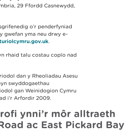
mbria, 29 Ffordd Casnewydd,
sgrifenedig o’r penderfyniad
 y gwefan yma neu drwy e-
turiolcymru.gov.uk
.
yn rhaid talu costau copïo nad
iodol dan y Rheoliadau Asesu
rbyn swyddogaethau
riodol gan Weinidogion Cymru
d i’r Arfordir 2009.
fi ynni’r môr alltraeth
Road ac East Pickard Bay