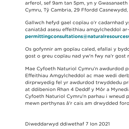
arferol, sef 9am tan 5pm, yn y Gwasanaeth
Cymru, Tŷ Cambria, 29 Ffordd Casnewydd,
Gallwch hefyd gael copïau o’r cadarnhad y
caniatâd asesu effeithiau amgylcheddol ar-
permittingconsultations@naturalresources
Os gofynnir am gopïau caled, efallai y byd
gost o greu copïau nad yw'n fwy na'r gost
Mae Cyfoeth Naturiol Cymru'n awdurdod pr
Effeithiau Amgylcheddol ac mae wedi de
dirprwyedig fel yr awdurdod trwyddedu p
at ddibenion Rhan 4 Deddf y Môr a Mynedia
Cyfoeth Naturiol Cymru'n parhau i wneud p
mewn perthynas â'r cais am drwydded foro
Diweddarwyd ddiwethaf 7 Ion 2021