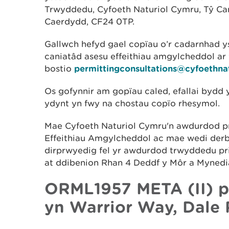
Trwyddedu, Cyfoeth Naturiol Cymru, Tŷ Ca
Caerdydd, CF24 0TP.
Gallwch hefyd gael copïau o’r cadarnhad y
caniatâd asesu effeithiau amgylcheddol ar
bostio
permittingconsultations@cyfoethna
Os gofynnir am gopïau caled, efallai bydd 
ydynt yn fwy na chostau copïo rhesymol.
Mae Cyfoeth Naturiol Cymru'n awdurdod pr
Effeithiau Amgylcheddol ac mae wedi de
dirprwyedig fel yr awdurdod trwyddedu p
at ddibenion Rhan 4 Deddf y Môr a Mynedia
ORML1957 META (II) pro
yn Warrior Way, Dale 