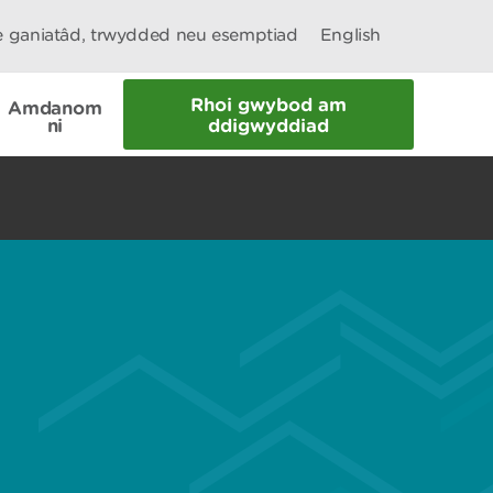
le ganiatâd, trwydded neu esemptiad
English
Rhoi gwybod am
Amdanom
ni
ddigwyddiad