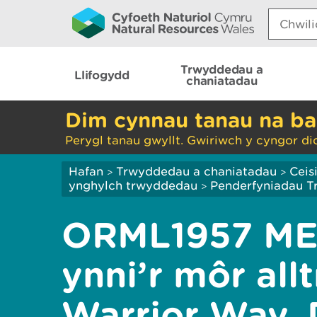
Search:
Trwyddedau a
Llifogydd
chaniatadau
Dim cynnau tanau na ba
Perygl tanau gwyllt. Gwiriwch y cyngor di
Hafan
Trwyddedau a chaniatadau
Ceis
>
>
ynghylch trwyddedau
Penderfyniadau 
>
ORML1957 META
ynni’r môr all
Warrior Way, 