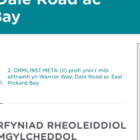
Bay
ORML1957 META (II) profi ynni’r môr
alltraeth yn Warrior Way, Dale Road ac East
i
Pickard Bay
RFYNIAD RHEOLEIDDIOL
AMGYLCHEDDOL