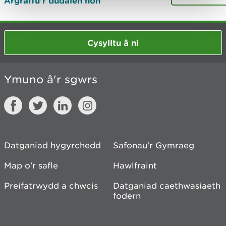
Argraffu’r dudalen hon
Cysylltu â ni
Ymuno â'r sgwrs
Datganiad hygyrchedd
Safonau'r Gymraeg
Map o'r safle
Hawlfraint
Preifatrwydd a chwcis
Datganiad caethwasiaeth
fodern