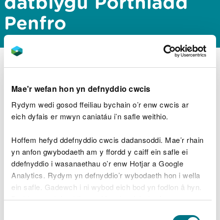
datblygu Porthladd
Penfro
Mae Gwasanaeth Trwyddedu CNC wedi cyhoeddi
barn gwmpasu ar gyfer Cynllun datblygu Porthladd
Mae'r wefan hon yn defnyddio cwcis
Penfro, sydd wedi'i leoli yn Noc Penfro, Sir Benfro.
Rydym wedi gosod ffeiliau bychain o’r enw cwcis ar
Gellir lawrlwytho’r dogfennau o’r gofrestr
eich dyfais er mwyn caniatáu i’n safle weithio.
gyhoeddus drwy’r ddolen isod:
Hoffem hefyd ddefnyddio cwcis dadansoddi. Mae’r rhain
https://publicregister.naturalresources.wales/
yn anfon gwybodaeth am y ffordd y caiff ein safle ei
ddefnyddio i wasanaethau o’r enw Hotjar a Google
Analytics. Rydym yn defnyddio’r wybodaeth hon i wella
ein safle. Gadewch i ni wybod eich bod yn fodlon â hyn.
Byddwn yn defnyddio cwci i gadw eich dewis.
Dewis