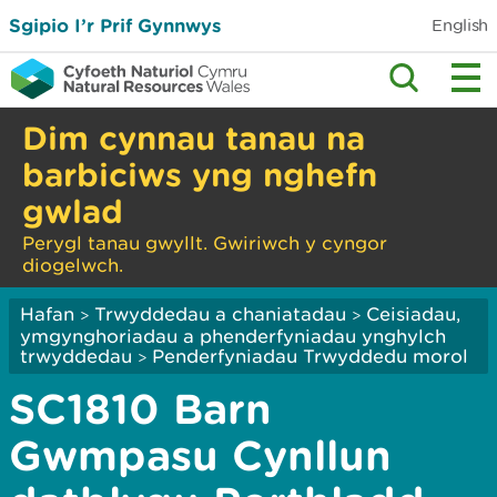
Sgipio I’r Prif Gynnwys
English
Dim cynnau tanau na
barbiciws yng nghefn
gwlad
Perygl tanau gwyllt. Gwiriwch y cyngor
diogelwch.
Hafan
Trwyddedau a chaniatadau
Ceisiadau,
>
>
ymgynghoriadau a phenderfyniadau ynghylch
trwyddedau
Penderfyniadau Trwyddedu morol
>
SC1810 Barn
Gwmpasu Cynllun