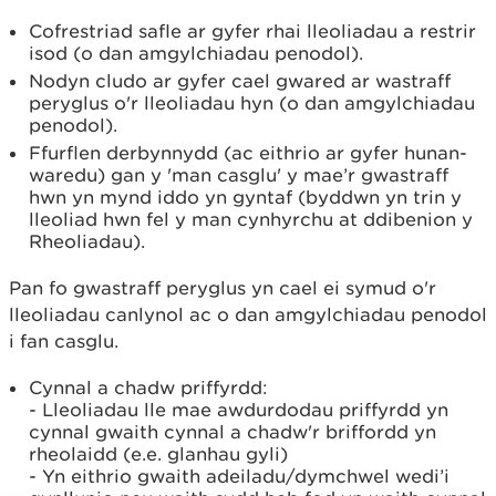
Cofrestriad safle ar gyfer rhai lleoliadau a restrir
isod (o dan amgylchiadau penodol).
Nodyn cludo ar gyfer cael gwared ar wastraff
peryglus o'r lleoliadau hyn (o dan amgylchiadau
penodol).
Ffurflen derbynnydd (ac eithrio ar gyfer hunan-
waredu) gan y 'man casglu' y mae’r gwastraff
hwn yn mynd iddo yn gyntaf (byddwn yn trin y
lleoliad hwn fel y man cynhyrchu at ddibenion y
Rheoliadau).
Pan fo gwastraff peryglus yn cael ei symud o'r
lleoliadau canlynol ac o dan amgylchiadau penodol
i fan casglu.
Cynnal a chadw priffyrdd:
- Lleoliadau lle mae awdurdodau priffyrdd yn
cynnal gwaith cynnal a chadw'r briffordd yn
rheolaidd (e.e. glanhau gyli)
- Yn eithrio gwaith adeiladu/dymchwel wedi’i