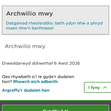
Archwilio mwy
Datganiad rheoleiddio: beth ydyn nhw a phryd
maen nhw'n berthnasol
Archwilio mwy
Diweddarwyd ddiwethaf 6 Awst 2026
Oes rhywbeth o’i le gyda’r dudalen
hon?
Rhowch eich adborth
.
I fyny
Argraffu’r dudalen hon
Cysylltu â ni