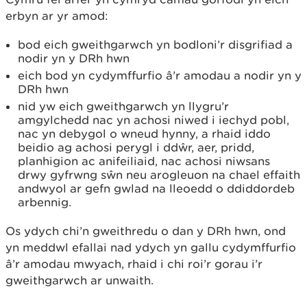
erbyn ar yr amod:
bod eich gweithgarwch yn bodloni’r disgrifiad a
nodir yn y DRh hwn
eich bod yn cydymffurfio â’r amodau a nodir yn y
DRh hwn
nid yw eich gweithgarwch yn llygru’r
amgylchedd nac yn achosi niwed i iechyd pobl,
nac yn debygol o wneud hynny, a rhaid iddo
beidio ag achosi perygl i ddŵr, aer, pridd,
planhigion ac anifeiliaid, nac achosi niwsans
drwy gyfrwng sŵn neu arogleuon na chael effaith
andwyol ar gefn gwlad na lleoedd o ddiddordeb
arbennig.
Os ydych chi’n gweithredu o dan y DRh hwn, ond
yn meddwl efallai nad ydych yn gallu cydymffurfio
â’r amodau mwyach, rhaid i chi roi’r gorau i’r
gweithgarwch ar unwaith.