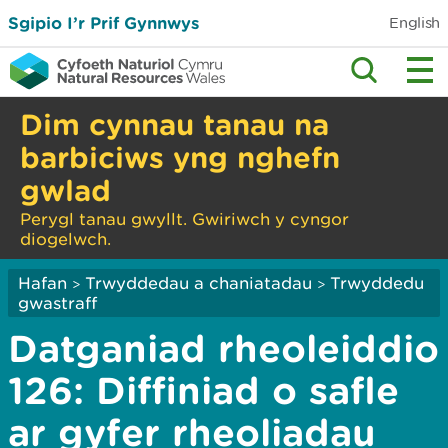
Sgipio I’r Prif Gynnwys
English
Dim cynnau tanau na
barbiciws yng nghefn
gwlad
Perygl tanau gwyllt. Gwiriwch y cyngor
diogelwch.
Hafan
Trwyddedau a chaniatadau
Trwyddedu
>
>
gwastraff
Datganiad rheoleiddio
126: Diffiniad o safle
ar gyfer rheoliadau