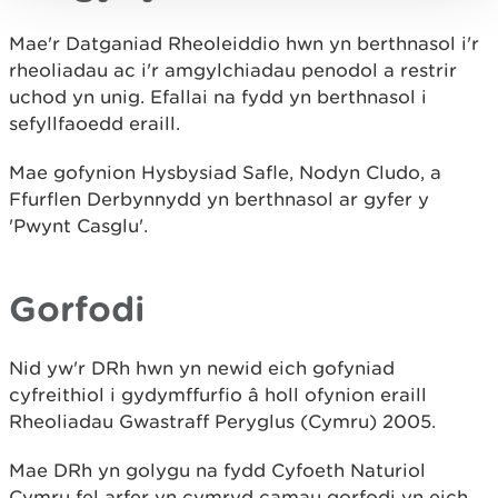
Mae'r Datganiad Rheoleiddio hwn yn berthnasol i'r
rheoliadau ac i'r amgylchiadau penodol a restrir
uchod yn unig. Efallai na fydd yn berthnasol i
sefyllfaoedd eraill.
Mae gofynion Hysbysiad Safle, Nodyn Cludo, a
Ffurflen Derbynnydd yn berthnasol ar gyfer y
'Pwynt Casglu'.
Gorfodi
Nid yw'r DRh hwn yn newid eich gofyniad
cyfreithiol i gydymffurfio â holl ofynion eraill
Rheoliadau Gwastraff Peryglus (Cymru) 2005.
Mae DRh yn golygu na fydd Cyfoeth Naturiol
Cymru fel arfer yn cymryd camau gorfodi yn eich