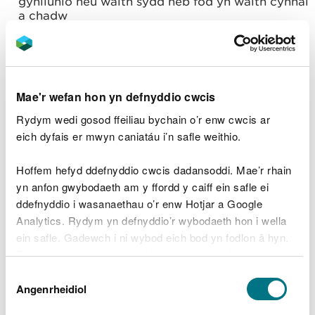
gynllunio neu waith sydd heb fod yn waith cynnal
a chadw
Gollyngiad ar y briffordd:
- Yn berthnasol i lanhau gollyngiad ar y briffordd
- Yn eithrio gollyngiadau ar safleoedd nad ydynt
yn briffordd
Mae'r wefan hon yn defnyddio cwcis
Rydym wedi gosod ffeiliau bychain o’r enw cwcis ar
Trac rheilffordd:
- Yn berthnasol i waith cynnal a chadw; mae'r
eich dyfais er mwyn caniatáu i’n safle weithio.
depo neu'r pwynt mynediad yn dod yn fan casglu
- Yn eithrio gwaith cyfalaf a gorsafoedd/depos.
Hoffem hefyd ddefnyddio cwcis dadansoddi. Mae’r rhain
yn anfon gwybodaeth am y ffordd y caiff ein safle ei
Dyfrffyrdd:
ddefnyddio i wasanaethau o’r enw Hotjar a Google
- Yn berthnasol i gynnal a chadw/rheoli llygredd
Analytics. Rydym yn defnyddio’r wybodaeth hon i wella
ar afonydd/camlesi
ein safle. Gadewch i ni wybod eich bod yn fodlon â hyn.
- Yn eithrio adeiladu/dymchwel cyfalaf
Byddwn yn defnyddio cwci i gadw eich dewis.
Coedwigoedd a chefn gwlad:
Dewis
- Coedwig wedi’i diffinio yn cael ei thrin fel un
Gellir
darllen mwy am ein cwcis
cyn i chi ddewis.
Angenrheidiol
Caniatâd
safle, symudiad mewnol wedi'i eithrio
- Yn eithrio rhan o dir safle arall (e.e. ffermydd)