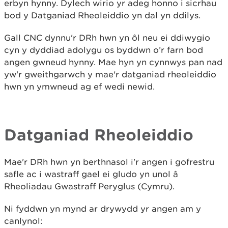
erbyn hynny. Dylech wirio yr adeg honno i sicrhau
bod y Datganiad Rheoleiddio yn dal yn ddilys.
Gall CNC dynnu'r DRh hwn yn ôl neu ei ddiwygio
cyn y dyddiad adolygu os byddwn o’r farn bod
angen gwneud hynny. Mae hyn yn cynnwys pan nad
yw'r gweithgarwch y mae'r datganiad rheoleiddio
hwn yn ymwneud ag ef wedi newid.
Datganiad Rheoleiddio
Mae'r DRh hwn yn berthnasol i'r angen i gofrestru
safle ac i wastraff gael ei gludo yn unol â
Rheoliadau Gwastraff Peryglus (Cymru).
Ni fyddwn yn mynd ar drywydd yr angen am y
canlynol: