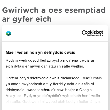
Gwiriwch a oes esemptiad
ar gyfer eich
gweithgaredd
Eithriadau ar gyfer gweithgareddau nad oes angen
trwydded ar eu cyfer. Mae angen i chi gofrestru
Mae'r wefan hon yn defnyddio cwcis
llawer o’r rhain gyda ni er mwyn i ni wybod
amdanyn nhw.
Rydym wedi gosod ffeiliau bychain o’r enw cwcis ar
eich dyfais er mwyn caniatáu i’n safle weithio.
Mae’r rhan fwyaf o eithriadau i’w cael am ddim.
Hoffem hefyd ddefnyddio cwcis dadansoddi. Mae’r rhain
Dysgwch sut i wirio’r rhestr esemptiadau gwastraff
yn anfon gwybodaeth am y ffordd y caiff ein safle ei
a sut i gofrestru esemptiad gyda ni
.
ddefnyddio i wasanaethau o’r enw Hotjar a Google
Analytics. Rydym yn defnyddio’r wybodaeth hon i wella
ein safle. Gadewch i ni wybod eich bod yn fodlon â hyn.
Byddwn yn defnyddio cwci i gadw eich dewis.