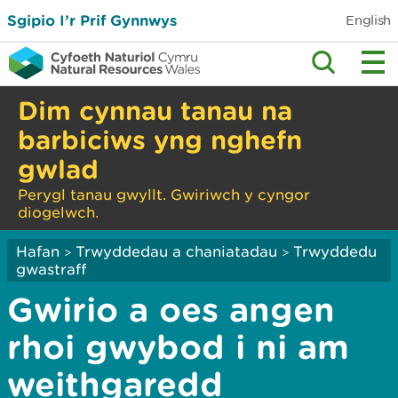
Sgipio I’r Prif Gynnwys
English
Dim cynnau tanau na
barbiciws yng nghefn
gwlad
Perygl tanau gwyllt. Gwiriwch y cyngor
diogelwch.
Hafan
Trwyddedau a chaniatadau
Trwyddedu
>
>
gwastraff
Gwirio a oes angen
rhoi gwybod i ni am
weithgaredd