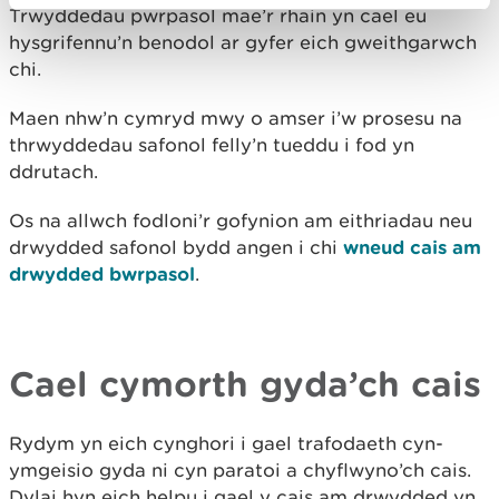
Trwyddedau pwrpasol mae’r rhain yn cael eu
hysgrifennu’n benodol ar gyfer eich gweithgarwch
chi.
Maen nhw’n cymryd mwy o amser i’w prosesu na
thrwyddedau safonol felly’n tueddu i fod yn
ddrutach.
Os na allwch fodloni’r gofynion am eithriadau neu
drwydded safonol bydd angen i chi
wneud cais am
drwydded bwrpasol
.
Cael cymorth gyda’ch cais
Rydym yn eich cynghori i gael trafodaeth cyn-
ymgeisio gyda ni cyn paratoi a chyflwyno’ch cais.
Dylai hyn eich helpu i gael y cais am drwydded yn