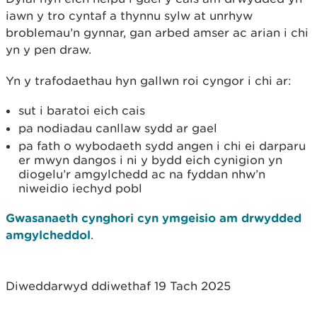
iawn y tro cyntaf a thynnu sylw at unrhyw
broblemau’n gynnar, gan arbed amser ac arian i chi
yn y pen draw.
Yn y trafodaethau hyn gallwn roi cyngor i chi ar:
sut i baratoi eich cais
pa nodiadau canllaw sydd ar gael
pa fath o wybodaeth sydd angen i chi ei darparu
er mwyn dangos i ni y bydd eich cynigion yn
diogelu’r amgylchedd ac na fyddan nhw’n
niweidio iechyd pobl
Gwasanaeth cynghori cyn ymgeisio am drwydded
amgylcheddol
.
Diweddarwyd ddiwethaf 19 Tach 2025