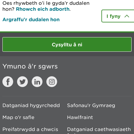
Oes rhywbeth o’i le gyda’r dudalen
hon?
Rhowch eich adborth
.
I fyny
Argraffu’r dudalen hon
Cysylltu â ni
Ymuno â'r sgwrs
Datganiad hygyrchedd
Safonau'r Gymraeg
Map o'r safle
Hawlfraint
Preifatrwydd a chwcis
Datganiad caethwasiaeth