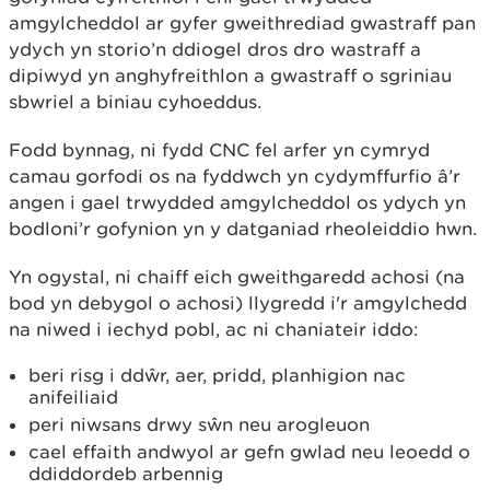
amgylcheddol ar gyfer gweithrediad gwastraff pan
ydych yn storio’n ddiogel dros dro wastraff a
dipiwyd yn anghyfreithlon a gwastraff o sgriniau
sbwriel a biniau cyhoeddus.
Fodd bynnag, ni fydd CNC fel arfer yn cymryd
camau gorfodi os na fyddwch yn cydymffurfio â’r
angen i gael trwydded amgylcheddol os ydych yn
bodloni’r gofynion yn y datganiad rheoleiddio hwn.
Yn ogystal, ni chaiff eich gweithgaredd achosi (na
bod yn debygol o achosi) llygredd i'r amgylchedd
na niwed i iechyd pobl, ac ni chaniateir iddo:
beri risg i ddŵr, aer, pridd, planhigion nac
anifeiliaid
peri niwsans drwy sŵn neu arogleuon
cael effaith andwyol ar gefn gwlad neu leoedd o
ddiddordeb arbennig