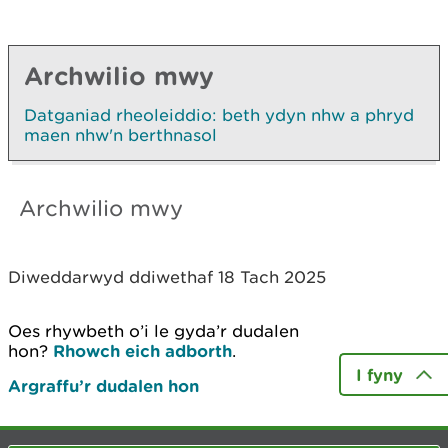
Archwilio mwy
Datganiad rheoleiddio: beth ydyn nhw a phryd
maen nhw'n berthnasol
Archwilio mwy
Diweddarwyd ddiwethaf 18 Tach 2025
Oes rhywbeth o’i le gyda’r dudalen
hon?
Rhowch eich adborth
.
I fyny
Argraffu’r dudalen hon