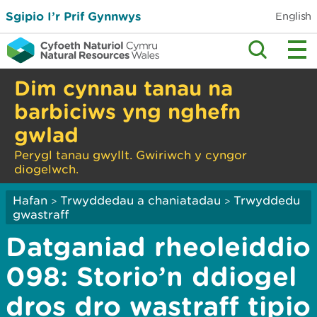
Sgipio I’r Prif Gynnwys
English
Dim cynnau tanau na
barbiciws yng nghefn
gwlad
Perygl tanau gwyllt. Gwiriwch y cyngor
diogelwch.
Hafan
Trwyddedau a chaniatadau
Trwyddedu
>
>
gwastraff
Datganiad rheoleiddio
098: Storio’n ddiogel
dros dro wastraff tipio