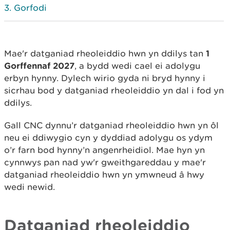
Gorfodi
Mae'r datganiad rheoleiddio hwn yn ddilys tan
1
Gorffennaf 2027
, a bydd wedi cael ei adolygu
erbyn hynny. Dylech wirio gyda ni bryd hynny i
sicrhau bod y datganiad rheoleiddio yn dal i fod yn
ddilys.
Gall CNC dynnu’r datganiad rheoleiddio hwn yn ôl
neu ei ddiwygio cyn y dyddiad adolygu os ydym
o’r farn bod hynny’n angenrheidiol. Mae hyn yn
cynnwys pan nad yw'r gweithgareddau y mae'r
datganiad rheoleiddio hwn yn ymwneud â hwy
wedi newid.
Datganiad rheoleiddio