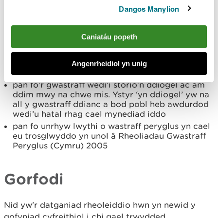
Dangos Manylion
ei storio
pan nad yw cyfanswm y gwastraff nad yw'n
beryglus sydd wedi’i storio ar unrhyw un safle, ar
Caniatáu popeth
unrhyw un adeg, yn fwy nag 20 metr ciwbig
pan nad yw cyfanswm y gwastraff peryglus sydd
wedi’i storio ar unrhyw safle, ar unrhyw adeg, yn
Angenrheidiol yn unig
fwy na phum metr ciwbig
pan fo'r gwastraff wedi’i storio'n ddiogel ac am
ddim mwy na chwe mis. Ystyr ‘yn ddiogel’ yw na
all y gwastraff ddianc a bod pobl heb awdurdod
wedi’u hatal rhag cael mynediad iddo
pan fo unrhyw lwythi o wastraff peryglus yn cael
eu trosglwyddo yn unol â Rheoliadau Gwastraff
Peryglus (Cymru) 2005
Gorfodi
Nid yw'r datganiad rheoleiddio hwn yn newid y
gofyniad cyfreithiol i chi gael trwydded