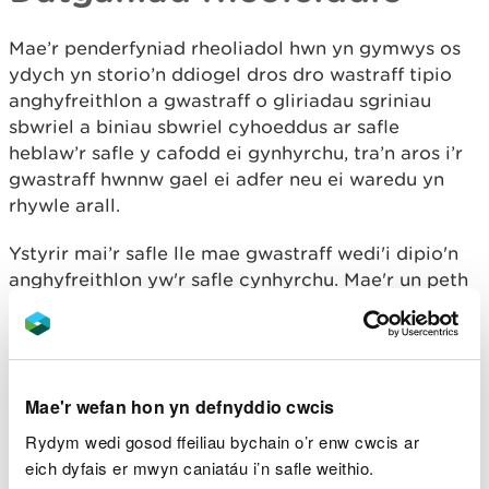
Mae’r penderfyniad rheoliadol hwn yn gymwys os
ydych yn storio’n ddiogel dros dro wastraff tipio
anghyfreithlon a gwastraff o gliriadau sgriniau
sbwriel a biniau sbwriel cyhoeddus ar safle
heblaw’r safle y cafodd ei gynhyrchu, tra’n aros i’r
gwastraff hwnnw gael ei adfer neu ei waredu yn
rhywle arall.
Ystyrir mai’r safle lle mae gwastraff wedi'i dipio'n
anghyfreithlon yw'r safle cynhyrchu. Mae'r un peth
yn wir am wastraff sydd wedi’i glirio o sgriniau
sbwriel ar ddyfrffyrdd neu pan fo gwastraff wedi'i
roi mewn biniau sbwriel cyhoeddus. Pan fydd
rhywun yn eu casglu ac yn mynd â nhw i safle i'w
Mae'r wefan hon yn defnyddio cwcis
storio cyn iddynt gael eu casglu i'w hadfer yn
derfynol neu eu gwaredu yn rhywle arall, yna mae
Rydym wedi gosod ffeiliau bychain o’r enw cwcis ar
angen cael trwydded amgylcheddol ar gyfer y safle
eich dyfais er mwyn caniatáu i’n safle weithio.