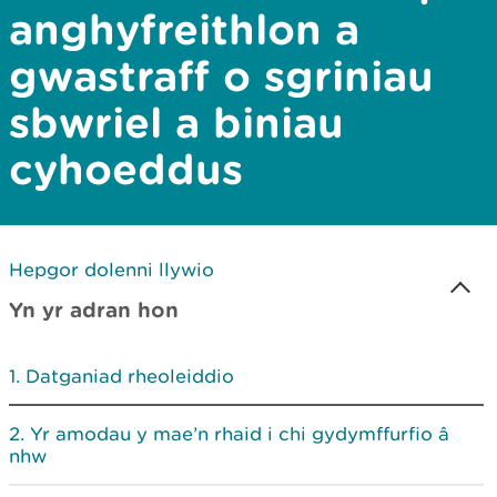
anghyfreithlon a
gwastraff o sgriniau
sbwriel a biniau
cyhoeddus
Hepgor dolenni llywio
Yn yr adran hon
Datganiad rheoleiddio
Yr amodau y mae’n rhaid i chi gydymffurfio â
nhw