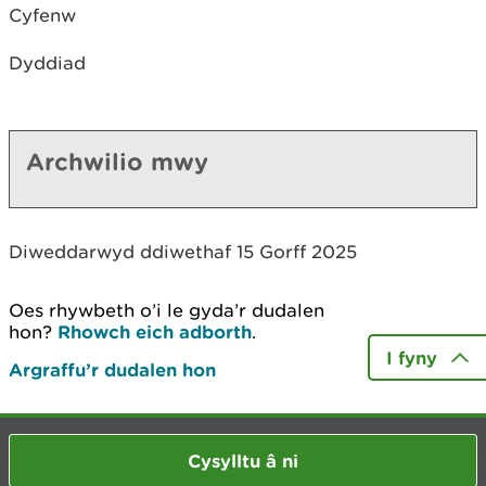
Cyfenw
Dyddiad
Archwilio mwy
Diweddarwyd ddiwethaf 15 Gorff 2025
Oes rhywbeth o’i le gyda’r dudalen
hon?
Rhowch eich adborth
.
I fyny
Argraffu’r dudalen hon
Cysylltu â ni