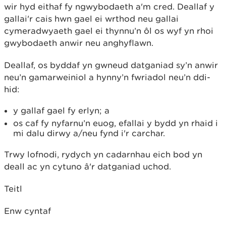
wir hyd eithaf fy ngwybodaeth a'm cred. Deallaf y
gallai'r cais hwn gael ei wrthod neu gallai
cymeradwyaeth gael ei thynnu’n ôl os wyf yn rhoi
gwybodaeth anwir neu anghyflawn.
Deallaf, os byddaf yn gwneud datganiad sy’n anwir
neu’n gamarweiniol a hynny’n fwriadol neu’n ddi-
hid:
y gallaf gael fy erlyn; a
os caf fy nyfarnu’n euog, efallai y bydd yn rhaid i
mi dalu dirwy a/neu fynd i'r carchar.
Trwy lofnodi, rydych yn cadarnhau eich bod yn
deall ac yn cytuno â'r datganiad uchod.
Teitl
Enw cyntaf