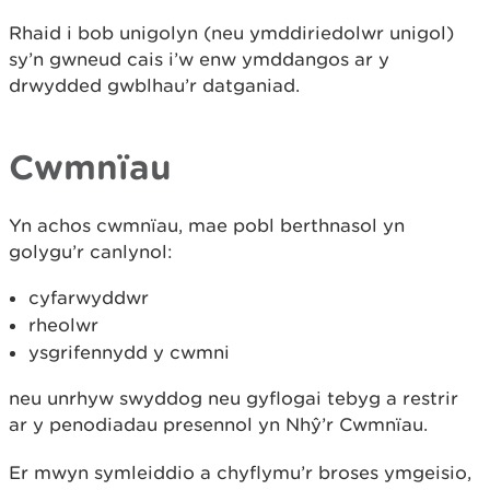
Rhaid i bob unigolyn (neu ymddiriedolwr unigol)
sy’n gwneud cais i’w enw ymddangos ar y
drwydded gwblhau’r datganiad.
Cwmnïau
Yn achos cwmnïau, mae pobl berthnasol yn
golygu’r canlynol:
cyfarwyddwr
rheolwr
ysgrifennydd y cwmni
neu unrhyw swyddog neu gyflogai tebyg a restrir
ar y penodiadau presennol yn Nhŷ’r Cwmnïau.
Er mwyn symleiddio a chyflymu’r broses ymgeisio,