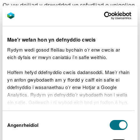
Os yw deiliad y drwydded yn sefydliad o unigolion,
mae’n rhaid i bob unigolyn (neu ymddiriedolwr
unigol) gwblhau datganiad.
Bydd angen i chi uwchlwytho i’ch cais
Mae'r wefan hon yn defnyddio cwcis
ddatganiadau ychwanegol sy’n cynnwys y ‘geiriad
ar gyfer datganiadau ychwanegol’.
Rydym wedi gosod ffeiliau bychain o’r enw cwcis ar
eich dyfais er mwyn caniatáu i’n safle weithio.
Deiliaid trwydded ar y cyd
Hoffem hefyd ddefnyddio cwcis dadansoddi. Mae’r rhain
yn anfon gwybodaeth am y ffordd y caiff ein safle ei
ddefnyddio i wasanaethau o’r enw Hotjar a Google
Os ydych yn ddeiliaid trwydded ar y cyd, dylech
Analytics. Rydym yn defnyddio’r wybodaeth hon i wella
lenwi eich datganiadau eich hunain ar wahân.
ein safle. Gadewch i ni wybod eich bod yn fodlon â hyn.
Byddwn yn defnyddio cwci i gadw eich dewis.
Bydd angen i chi uwchlwytho i’ch cais
ddatganiadau ychwanegol sy’n cynnwys y ‘geiriad
Dewis
Gellir
darllen mwy am ein cwcis
cyn i chi ddewis.
Angenrheidiol
ar gyfer datganiadau ychwanegol’.
Caniatâd