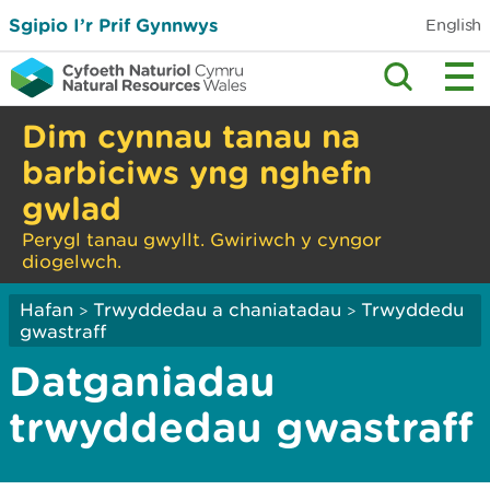
Sgipio I’r Prif Gynnwys
English
Dim cynnau tanau na
barbiciws yng nghefn
gwlad
Perygl tanau gwyllt. Gwiriwch y cyngor
diogelwch.
Hafan
Trwyddedau a chaniatadau
Trwyddedu
>
>
gwastraff
Datganiadau
trwyddedau gwastraff