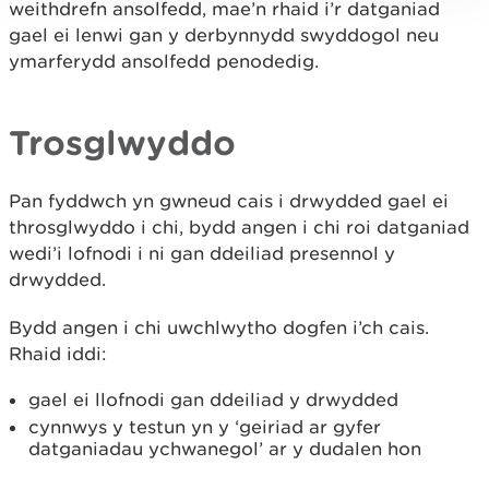
weithdrefn ansolfedd, mae’n rhaid i’r datganiad
gael ei lenwi gan y derbynnydd swyddogol neu
ymarferydd ansolfedd penodedig.
Trosglwyddo
Pan fyddwch yn gwneud cais i drwydded gael ei
throsglwyddo i chi, bydd angen i chi roi datganiad
wedi’i lofnodi i ni gan ddeiliad presennol y
drwydded.
Bydd angen i chi uwchlwytho dogfen i’ch cais.
Rhaid iddi:
gael ei llofnodi gan ddeiliad y drwydded
cynnwys y testun yn y ‘geiriad ar gyfer
datganiadau ychwanegol’ ar y dudalen hon