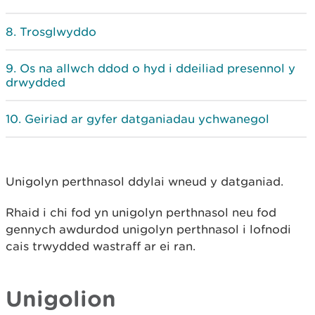
Trosglwyddo
Os na allwch ddod o hyd i ddeiliad presennol y
drwydded
Geiriad ar gyfer datganiadau ychwanegol
Unigolyn perthnasol ddylai wneud y datganiad.
Rhaid i chi fod yn unigolyn perthnasol neu fod
gennych awdurdod unigolyn perthnasol i lofnodi
cais trwydded wastraff ar ei ran.
Unigolion