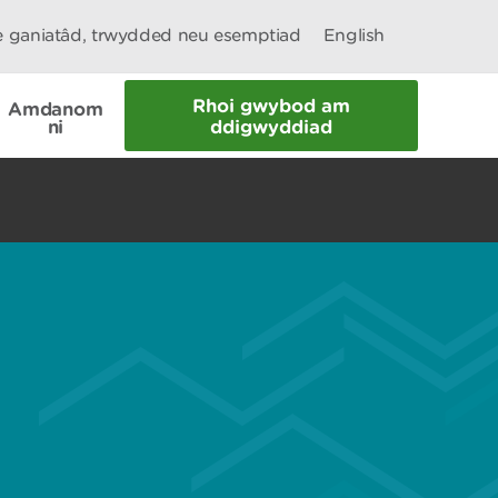
le ganiatâd, trwydded neu esemptiad
English
Rhoi gwybod am
Amdanom
ni
ddigwyddiad