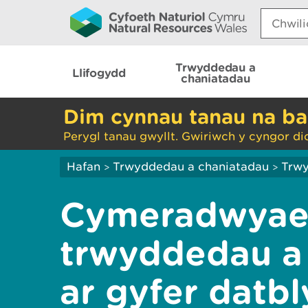
Search:
Trwyddedau a
Llifogydd
chaniatadau
Dim cynnau tanau na ba
Perygl tanau gwyllt. Gwiriwch y cyngor di
Hafan
Trwyddedau a chaniatadau
Trwy
>
>
Cymeradwyae
trwyddedau a
ar gyfer datb