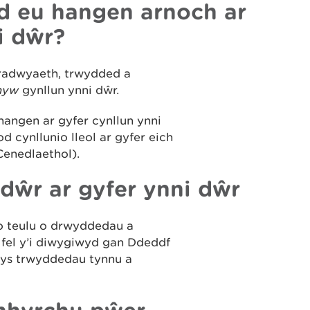
d eu hangen arnoch ar
ni dŵr?
radwyaeth, trwydded a
hyw
gynllun ynni dŵr.
hangen ar gyfer cynllun ynni
 cynllunio lleol ar gyfer eich
Cenedlaethol).
ŵr ar gyfer ynni dŵr
o teulu o drwyddedau a
fel y’i diwygiwyd gan Ddeddf
ys trwyddedau tynnu a