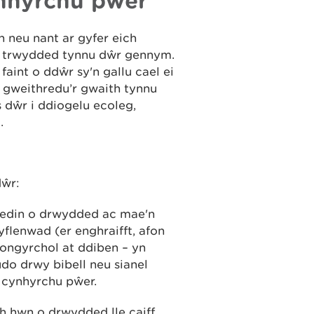
ynhyrchu pŵer
 neu nant ar gyfer eich
el trwydded tynnu dŵr gennym.
int o ddŵr sy'n gallu cael ei
 gweithredu’r gwaith tynnu
 dŵr i ddiogelu ecoleg,
.
dŵr:
edin o drwydded ac mae'n
flenwad (er enghraifft, afon
iongyrchol at ddiben – yn
ludo drwy bibell neu sianel
 cynhyrchu pŵer.
 hwn o drwydded lle caiff