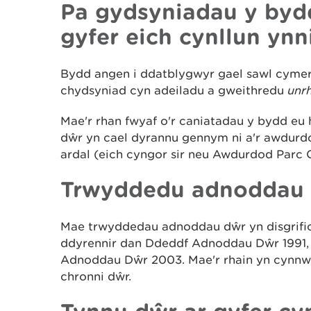
Pa gydsyniadau y byd
gyfer eich cynllun yn
Bydd angen i ddatblygwyr gael sawl cyme
chydsyniad cyn adeiladu a gweithredu
unr
Mae'r rhan fwyaf o'r caniatadau y bydd eu 
dŵr yn cael dyrannu gennym ni a'r awdurdod
ardal (eich cyngor sir neu Awdurdod Parc 
Trwyddedu adnoddau d
Mae trwyddedau adnoddau dŵr yn disgrifi
ddyrennir dan Ddeddf Adnoddau Dŵr 1991, 
Adnoddau Dŵr 2003. Mae'r rhain yn cynnw
chronni dŵr.