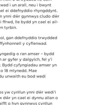
wad i un arall, neu i bwynt
gael ei ddefnyddio rhyngddynt.
llun ynni dŵr gynnwys cludo dŵr
 i ffrwd, lle bydd yn cael ei ail-
 tyrbin.
nol, gan ddefnyddio trwydded
ffynhonnell y cyflenwad.
ngedig o ran amser – bydd
ar gyfer y dalgylch, fel y’i
ŵr. Bydd cyfyngiadau amser yn
o 18 mlynedd. Mae
du unwaith eu bod wedi
s yw cynllun ynni dŵr wedi'i
 dŵr yn cael ei dynnu allan o
ifft o hyn gynnwys cynllun