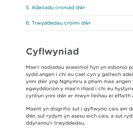
Adeiladu croniad dŵr
Trwyddedau cronni dŵr
Cyflwyniad
Mae'r nodiadau arweiniol hyn yn esbonio 
sydd angen i chi eu cael cyn y gallwch ade
ynni dŵr yng Nghymru a pham mae angen y 
egwyddorion y mae'n rhaid i chi eu hystyrie
cynllun ynni dŵr er mwyn lleihau ei effaith
Maent yn disgrifio sut i gyflwyno cais am
dŵr, sut rydym yn asesu eich cais, a sut r
ddyrannu'r trwyddedau.