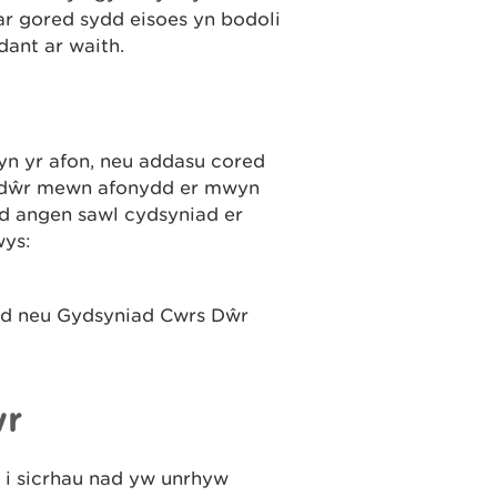
ar gored sydd eisoes yn bodoli
dant ar waith.
yn yr afon, neu addasu cored
ni dŵr mewn afonydd er mwyn
dd angen sawl cydsyniad er
wys:
dd neu Gydsyniad Cwrs Dŵr
ŵr
 i sicrhau nad yw unrhyw