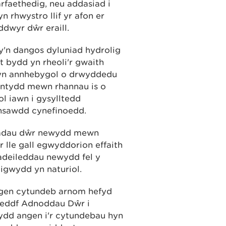
rfaethedig, neu addasiad i
n rhwystro llif yr afon er
dwyr dŵr eraill.
sy'n dangos dyluniad hydrolig
t bydd yn rheoli'r gwaith
d yn annhebygol o drwyddedu
ntydd mewn rhannau is o
l iawn i gysylltedd
nsawdd cynefinoedd.
iadau dŵr newydd mewn
 lle gall egwyddorion effaith
 adeileddau newydd fel y
igwydd yn naturiol.
angen cytundeb arnom hefyd
deddf Adnoddau Dŵr i
Bydd angen i'r cytundebau hyn