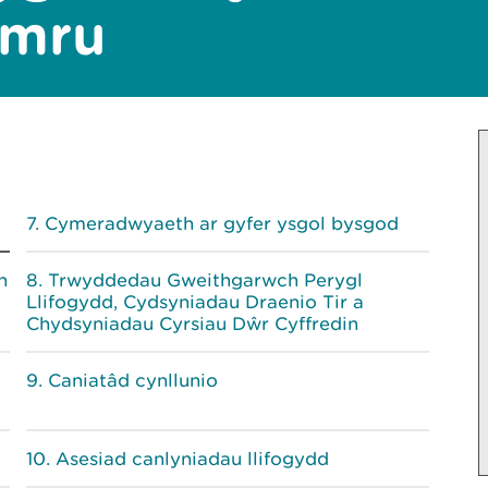
ymru
Cymeradwyaeth ar gyfer ysgol bysgod
h
Trwyddedau Gweithgarwch Perygl
Llifogydd, Cydsyniadau Draenio Tir a
Chydsyniadau Cyrsiau Dŵr Cyffredin
Caniatâd cynllunio
Asesiad canlyniadau llifogydd