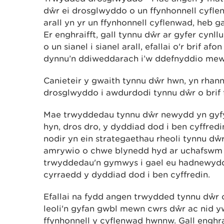
dŵr ei drosglwyddo o un ffynhonnell cyflen
arall yn yr un ffynhonnell cyflenwad, heb 
Er enghraifft, gall tynnu dŵr ar gyfer cyn
o un sianel i sianel arall, efallai o'r brif afon
dynnu’n ddiweddarach i’w ddefnyddio mewn
Canieteir y gwaith tynnu dŵr hwn, yn rhan
drosglwyddo i awdurdodi tynnu dŵr o brif 
Mae trwyddedau tynnu dŵr newydd yn gyfy
hyn, dros dro, y dyddiad dod i ben cyffredin 
nodir yn ein strategaethau rheoli tynnu d
amrywio o chwe blynedd hyd ar uchafswm 
trwyddedau'n gymwys i gael eu hadnewyd
cyrraedd y dyddiad dod i ben cyffredin.
Efallai na fydd angen trwydded tynnu dŵr o
leoli'n gyfan gwbl mewn cwrs dŵr ac nid yw
ffynhonnell y cyflenwad hwnnw. Gall enghra