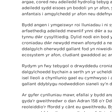
argae, cored neu adeiledd hydrolig tebyg a
adeiledd sydd eisoes yn bodoli yn yr afon, y
anfantais i amgylchedd yr afon neu ddefnyd
Bydd angen i ymgeiswyr roi lluniadau i ni 
arfaethedig adeiledd mewnlif ynni dŵr a su
tynnu dŵr cysylltiedig. Dylid nodi ein bo
croniadau dŵr newydd mewn afonydd a ne
ddalgylch oherwydd gallant fod yn niweidio
ecosystem yr afon, cludiant gwaddod ac a
Rydym yn fwy tebygol o drwyddedu cron
dalgylchoedd bychain a serth yn yr ucheldir
isel lleoli a chynllunio gael eu cymhwyso i
gallant ddyblygu nodweddion sianeli sy'n d
Ar gyfer cynlluniau mawr, efallai y bydd 
gyda'r gweithredwr o dan Adran 158 o’r D
reoleiddio'r ffordd y cânt eu gweithredu. 