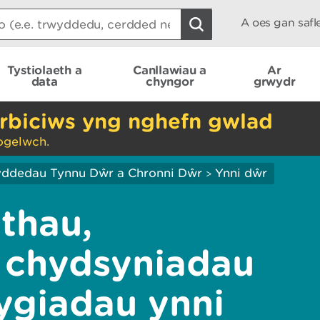
A oes gan saf
Tystiolaeth a
Canllawiau a
Ar
data
chyngor
grwydr
rbiciws yng nghefn gwlad
ogelwch.
ddedau Tynnu Dŵr a Chronni Dŵr
Ynni dŵr
>
thau,
 chydsyniadau
lygiadau ynni