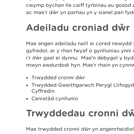
cwymp bychan lle caiff tyrbinau eu gosod 
ac mae’r dŵr yn parhau yn y sianel pan fyd
Adeiladu croniad dŵr
Mae angen adeiladu naill ai cored newydd 
gyfredol, ar y rhan fwyaf o gynlluniau yn
i’r dŵr gael ei dynnu. Mae'n debygol y by
mwyn awdurdodi hyn. Mae’r rhain yn cynn
Trwydded cronni dŵr
Trwydded Gweithgarwch Perygl Llifogy
Cyffredin
Caniatâd cynllunio
Trwyddedau cronni d
Mae trwydded cronni dŵr yn angenrheidiol