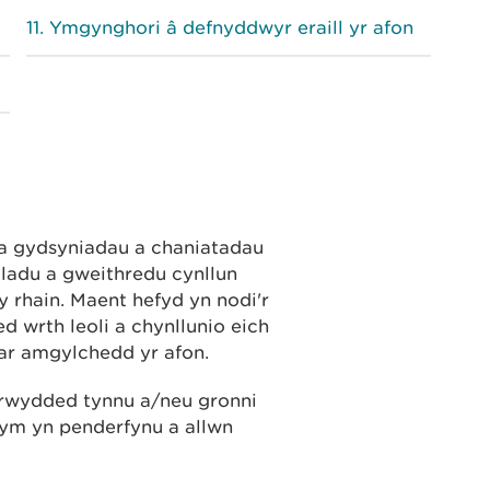
Ymgynghori â defnyddwyr eraill yr afon
pa gydsyniadau a chaniatadau
iladu a gweithredu cynllun
rhain. Maent hefyd yn nodi'r
d wrth leoli a chynllunio eich
 ar amgylchedd yr afon.
 drwydded tynnu a/neu gronni
ydym yn penderfynu a allwn