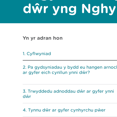
dŵr yng Ngh
Yn yr adran hon
Cyflwyniad
Pa gydsyniadau y bydd eu hangen arnoc
ar gyfer eich cynllun ynni dŵr?
Trwyddedu adnoddau dŵr ar gyfer ynni
dŵr
Tynnu dŵr ar gyfer cynhyrchu pŵer