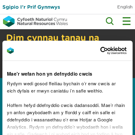
Sgipio I’r Prif Gynnwys
English
Dim cynnau tanau na
barbiciws yng nghefn
gwlad
Perygl tanau gwyllt. Gwiriwch y cyngor
diogelwch.
Mae'r wefan hon yn defnyddio cwcis
Rydym wedi gosod ffeiliau bychain o’r enw cwcis ar
Hafan
eich dyfais er mwyn caniatáu i’n safle weithio.
Canlyniadau ar gyfer
Hoffem hefyd ddefnyddio cwcis dadansoddi. Mae’r rhain
"Marches Mosses Bog
yn anfon gwybodaeth am y ffordd y caiff ein safle ei
ddefnyddio i wasanaethau o’r enw Hotjar a Google
LIFE"
Analytics. Rydym yn defnyddio’r wybodaeth hon i wella
ein safle. Gadewch i ni wybod eich bod yn fodlon â hyn.