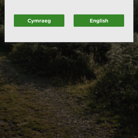
Cymraeg
English