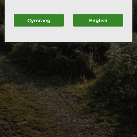
Cymraeg
English