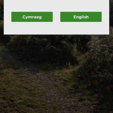
Cymraeg
English