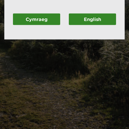
Cymraeg
English