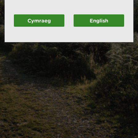
Cymraeg
English