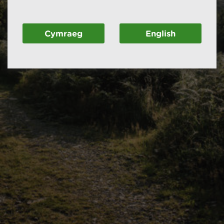
Cymraeg
English